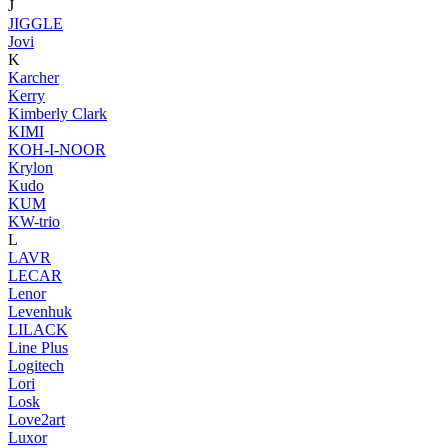
J
JIGGLE
Jovi
K
Karcher
Kerry
Kimberly Clark
KIMI
KOH-I-NOOR
Krylon
Kudo
KUM
KW-trio
L
LAVR
LECAR
Lenor
Levenhuk
LILACK
Line Plus
Logitech
Lori
Losk
Love2art
Luxor