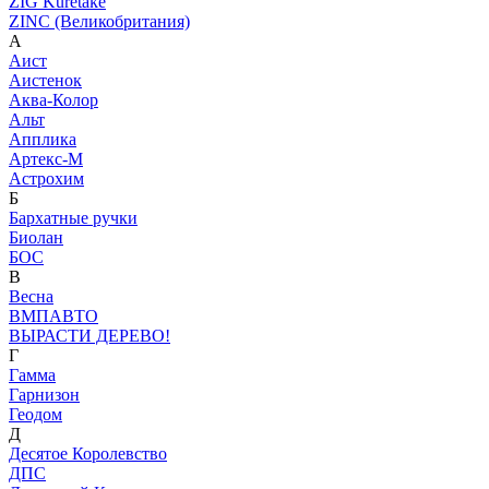
ZIG Kuretake
ZINC (Великобритания)
А
Аист
Аистенок
Аква-Колор
Альт
Апплика
Артекс-М
Астрохим
Б
Бархатные ручки
Биолан
БОС
В
Весна
ВМПАВТО
ВЫРАСТИ ДЕРЕВО!
Г
Гамма
Гарнизон
Геодом
Д
Десятое Королевство
ДПС