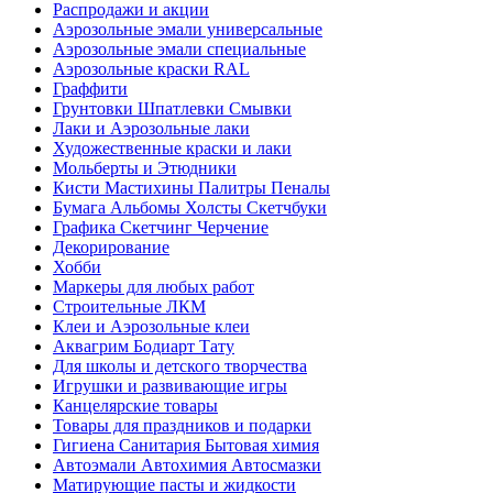
Распродажи и акции
Аэрозольные эмали универсальные
Аэрозольные эмали специальные
Аэрозольные краски RAL
Граффити
Грунтовки Шпатлевки Смывки
Лаки и Аэрозольные лаки
Художественные краски и лаки
Мольберты и Этюдники
Кисти Мастихины Палитры Пеналы
Бумага Альбомы Холсты Скетчбуки
Графика Скетчинг Черчение
Декорирование
Хобби
Маркеры для любых работ
Строительные ЛКМ
Клеи и Аэрозольные клеи
Аквагрим Бодиарт Тату
Для школы и детского творчества
Игрушки и развивающие игры
Канцелярские товары
Товары для праздников и подарки
Гигиена Санитария Бытовая химия
Автоэмали Автохимия Автосмазки
Матирующие пасты и жидкости