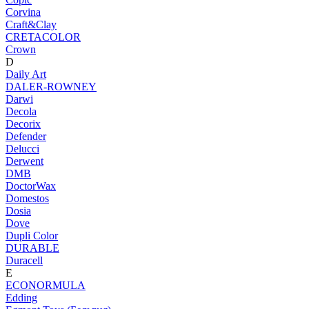
Corvina
Craft&Clay
CRETACOLOR
Crown
D
Daily Art
DALER-ROWNEY
Darwi
Decola
Decorix
Defender
Delucci
Derwent
DMB
DoctorWax
Domestos
Dosia
Dove
Dupli Color
DURABLE
Duracell
E
ECONORMULA
Edding