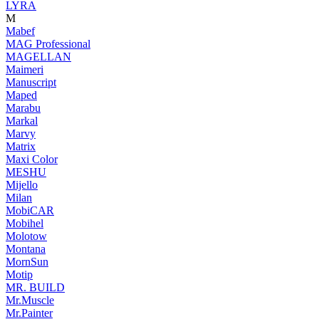
LYRA
M
Mabef
MAG Professional
MAGELLAN
Maimeri
Manuscript
Maped
Marabu
Markal
Marvy
Matrix
Maxi Color
MESHU
Mijello
Milan
MobiCAR
Mobihel
Molotow
Montana
MornSun
Motip
MR. BUILD
Mr.Muscle
Mr.Painter