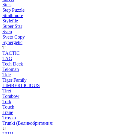
Stels
Step Puzzle
Strathmore
Stylefile
Super Star
Sven
Sveto Copy
Synergetic
T
TACTIC
TAG
Tech Deck
Teloman
Tide
Tiger Family
TIMBERLICIOUS
Tiret
Tombow
Tork
Touch
Trane
Troyka
Trunki (Великобритания)
U
UHU