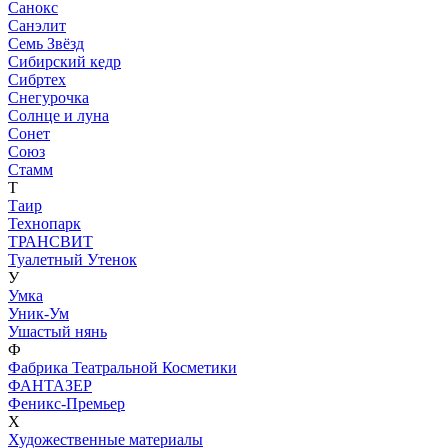
Санокс
Санэлит
Семь Звёзд
Сибирский кедр
Сибртех
Снегурочка
Солнце и луна
Сонет
Союз
Стамм
Т
Таир
Технопарк
ТРАНСВИТ
Туалетный Утенок
У
Умка
Уник-Ум
Ушастый нянь
Ф
Фабрика Театральной Косметики
ФАНТАЗЕР
Феникс-Премьер
Х
Художественные материалы