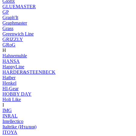
Glorix
GLUEMASTER
GP
Graph'It
Graphmaster
Grass
Greenwich Line
GRIZZLY
GRoG
H
Hahnemuhle
HANSA
HappyLine
HARDER&STEENBECK
Hatber
Henkel
HI-Gear
HOBBY DAY
Holi Like
I
IMG
INRAL
Intellectico
Italtrike (Италия)
ITOYA