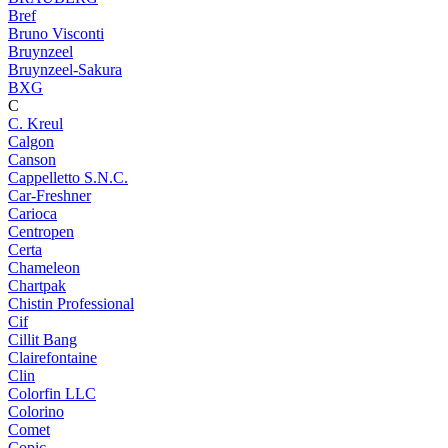
Bref
Bruno Visconti
Bruynzeel
Bruynzeel-Sakura
BXG
C
C. Kreul
Calgon
Canson
Cappelletto S.N.C.
Car-Freshner
Carioca
Centropen
Certa
Chameleon
Chartpak
Chistin Professional
Cif
Cillit Bang
Clairefontaine
Clin
Colorfin LLC
Colorino
Comet
Copic