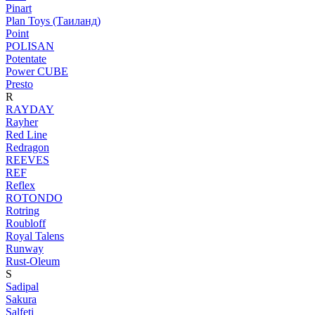
Pinart
Plan Toys (Таиланд)
Point
POLISAN
Potentate
Power CUBE
Presto
R
RAYDAY
Rayher
Red Line
Redragon
REEVES
REF
Reflex
ROTONDO
Rotring
Roubloff
Royal Talens
Runway
Rust-Oleum
S
Sadipal
Sakura
Salfeti