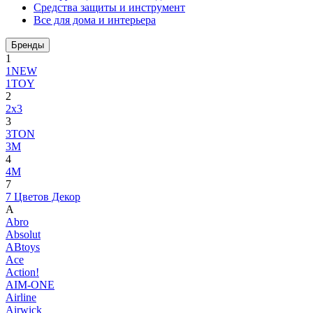
Средства защиты и инструмент
Все для дома и интерьера
Бренды
1
1NEW
1TOY
2
2x3
3
3TON
3М
4
4M
7
7 Цветов Декор
A
Abro
Absolut
ABtoys
Ace
Action!
AIM-ONE
Airline
Airwick