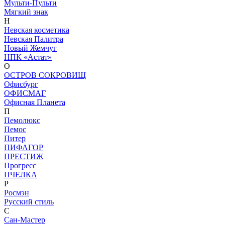
Мульти-Пульти
Мягкий знак
Н
Невская косметика
Невская Палитра
Новый Жемчуг
НПК «Астат»
О
ОСТРОВ СОКРОВИЩ
Офисбург
ОФИСМАГ
Офисная Планета
П
Пемолюкс
Пемос
Питер
ПИФАГОР
ПРЕСТИЖ
Прогресс
ПЧЕЛКА
Р
Росмэн
Русский стиль
С
Сан-Мастер