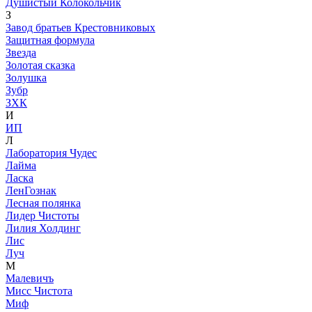
Душистый Колокольчик
З
Завод братьев Крестовниковых
Защитная формула
Звезда
Золотая сказка
Золушка
Зубр
ЗХК
И
ИП
Л
Лаборатория Чудес
Лайма
Ласка
ЛенГознак
Лесная полянка
Лидер Чистоты
Лилия Холдинг
Лис
Луч
М
Малевичъ
Мисс Чистота
Миф