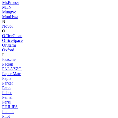
Mr.Proper
MTN
Mungyo
MunHwa
N
Novol
O
OfficeClean
OfficeSpace
Origami
Oxford
P
Paasche
Paclan
PALAZZO
Paper Mate
Papia
Parker
Patio
Pebeo
Pentel
Persil
PHILIPS
Piatnik
Pilot