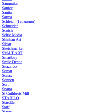
Sammaker
Sanfor
Sanita
Sarma
Schleich (Германия)
Schneider
Scotch
Selfie Media
Shinhan Art
Sibiar
Sketchmarker
SM-LT ART
Smartbuy
Smile Decor
Snazaroo
Somat
Sonax
Sonnen
Sorti
Sparta
St Cuthberts Mill
STABILO
Staedtler
Staff
Stayer