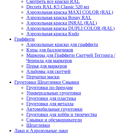
Смотреть все краски RAL
Decorix RAL K5 Classic 520 мл
Аэрозольная краска MAXI COLOR (RAL)
Аэрозольная краска Bosny RAL
Аэрозольная краска INRAL (RAL)
Аэрозольная краска DUPLI COLOR (RAL)
Аэрозольная краска Kudo
Граффити
Аэрозольные краски для граффити
Кэпы для баллончиков
Маркеры для Граффити Скетчей Теггинга /
Чернила для маркеров
Перья для маркеров
Альбомы для скетчей
Перчатки маски
Грунтовки Шпатлевки Смывки
Грунтовки по брендам
Универсальные грунтовки
Грунтовки для пластика
Грунтовки для металла
Автомобильные грунтовки
Грунтовки для хобби и творчества
Смывки и обезжириватели
Шпатлевки
Лаки и Аэрозольные лаки