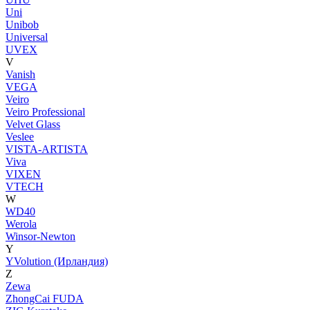
Uni
Unibob
Universal
UVEX
V
Vanish
VEGA
Veiro
Veiro Professional
Velvet Glass
Veslee
VISTA-ARTISTA
Viva
VIXEN
VTECH
W
WD40
Werola
Winsor-Newton
Y
YVolution (Ирландия)
Z
Zewa
ZhongCai FUDA