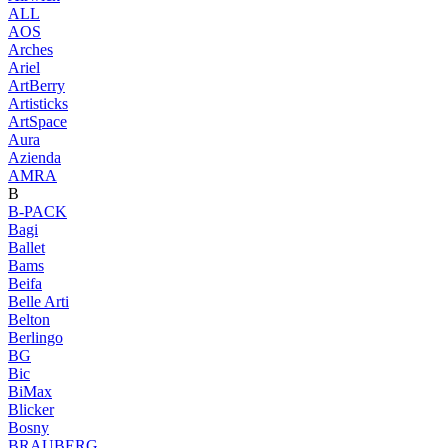
ALL
AOS
Arches
Ariel
ArtBerry
Artisticks
ArtSpace
Aura
Azienda
AМRA
B
B-PACK
Bagi
Ballet
Bams
Beifa
Belle Arti
Belton
Berlingo
BG
Bic
BiMax
Blicker
Bosny
BRAUBERG