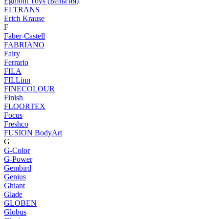
Egmont Toys (Бельгия)
ELTRANS
Erich Krause
F
Faber-Castell
FABRIANO
Fairy
Ferrario
FILA
FILLinn
FINECOLOUR
Finish
FLOORTEX
Focus
Freshco
FUSION BodyArt
G
G-Color
G-Power
Gembird
Genius
Ghiant
Glade
GLOBEN
Globus