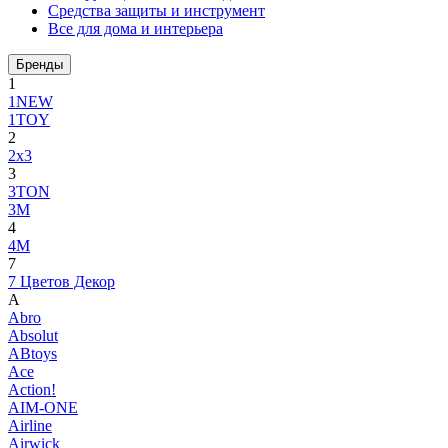
Средства защиты и инструмент
Все для дома и интерьера
Бренды
1
1NEW
1TOY
2
2x3
3
3TON
3М
4
4M
7
7 Цветов Декор
A
Abro
Absolut
ABtoys
Ace
Action!
AIM-ONE
Airline
Airwick