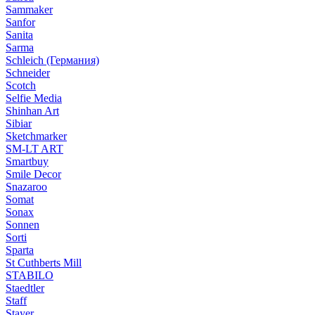
Sammaker
Sanfor
Sanita
Sarma
Schleich (Германия)
Schneider
Scotch
Selfie Media
Shinhan Art
Sibiar
Sketchmarker
SM-LT ART
Smartbuy
Smile Decor
Snazaroo
Somat
Sonax
Sonnen
Sorti
Sparta
St Cuthberts Mill
STABILO
Staedtler
Staff
Stayer