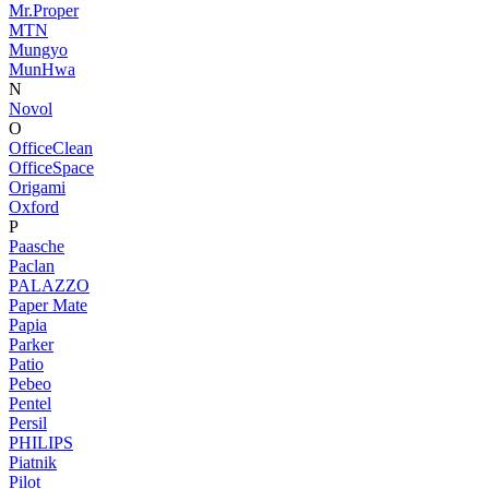
Mr.Proper
MTN
Mungyo
MunHwa
N
Novol
O
OfficeClean
OfficeSpace
Origami
Oxford
P
Paasche
Paclan
PALAZZO
Paper Mate
Papia
Parker
Patio
Pebeo
Pentel
Persil
PHILIPS
Piatnik
Pilot