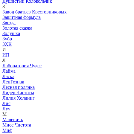
Душистый Колокольчик
З
Завод братьев Крестовниковых
Защитная формула
Звезда
Золотая сказка
Золушка
Зубр
ЗХК
И
ИП
Л
Лаборатория Чудес
Лайма
Ласка
ЛенГознак
Лесная полянка
Лидер Чистоты
Лилия Холдинг
Лис
Луч
М
Малевичъ
Мисс Чистота
Миф