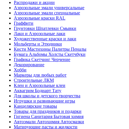
Распродажи и акции
Аэрозольные эмали универсальные
Аэрозольные эмали специальные
Аэрозольные краски RAL
Граффити
Грунтовки Шпатлевки Смывки
Лаки и Аэрозольные лаки
Художественные краски и лаки
Мольберты и Этюдники
Кисти Мастихины Палитры Пеналы
Бумага Альбомы Холсты Скетчбуки
Графика Скетчинг Черчение
Декорирование
Хобби
Маркеры для любых работ
Строительные ЛКМ
Клеи и Аэрозольные клеи
Аквагрим Бодиарт Тату
Для школы и детского творчества
Игрушки и развивающие игры
Канцелярские товары
Товары для праздников и подарки
Гигиена Санитария Бытовая химия
Автоэмали Автохимия Автосмазки
Матирующие пасты и жидкости