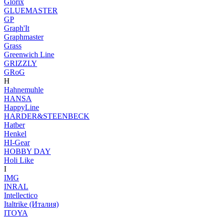
Glorix
GLUEMASTER
GP
Graph'It
Graphmaster
Grass
Greenwich Line
GRIZZLY
GRoG
H
Hahnemuhle
HANSA
HappyLine
HARDER&STEENBECK
Hatber
Henkel
HI-Gear
HOBBY DAY
Holi Like
I
IMG
INRAL
Intellectico
Italtrike (Италия)
ITOYA