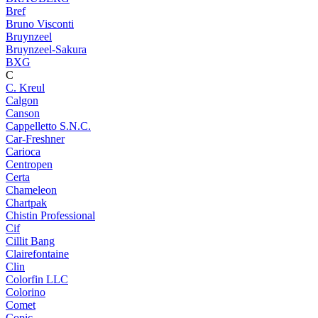
Bref
Bruno Visconti
Bruynzeel
Bruynzeel-Sakura
BXG
C
C. Kreul
Calgon
Canson
Cappelletto S.N.C.
Car-Freshner
Carioca
Centropen
Certa
Chameleon
Chartpak
Chistin Professional
Cif
Cillit Bang
Clairefontaine
Clin
Colorfin LLC
Colorino
Comet
Copic