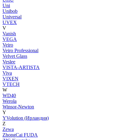
Uni
Unibob
Universal
UVEX
V
Vanish
VEGA
Veiro
Veiro Professional
Velvet Glass
Veslee
VISTA-ARTISTA
Viva
VIXEN
VTECH
W
WD40
Werola
Winsor-Newton
Y
YVolution (Ирландия)
Z
Zewa
ZhongCai FUDA