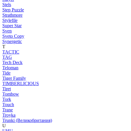
Stels
Step Puzzle
Strathmore
Stylefile
Super Star
Sven
Sveto Copy
Synergetic
T
TACTIC
TAG
Tech Deck
Teloman
Tide
Tiger Family
TIMBERLICIOUS
Tiret
Tombow
Tork
Touch
Trane
Troyka
Trunki (Великобритания)
U
UHU