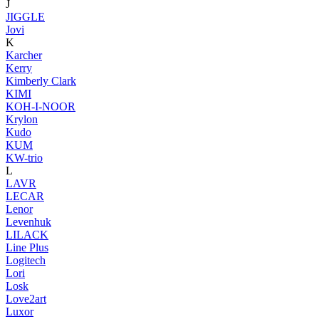
J
JIGGLE
Jovi
K
Karcher
Kerry
Kimberly Clark
KIMI
KOH-I-NOOR
Krylon
Kudo
KUM
KW-trio
L
LAVR
LECAR
Lenor
Levenhuk
LILACK
Line Plus
Logitech
Lori
Losk
Love2art
Luxor