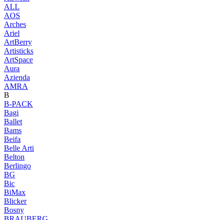
ALL
AOS
Arches
Ariel
ArtBerry
Artisticks
ArtSpace
Aura
Azienda
AМRA
B
B-PACK
Bagi
Ballet
Bams
Beifa
Belle Arti
Belton
Berlingo
BG
Bic
BiMax
Blicker
Bosny
BRAUBERG