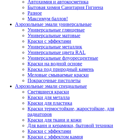
Автохимия и автокосметика
Бытовая химия Санитария Гигиена
Разное
Максимум баллов!
Аэрозольные эмали универсальные
Универсальные глянцевые
Универсальные матовые
Краски с эффектами
Универсальные металлик
Универсальные цвета RAL
Универсальные флуоресцентные
Краски на водной основе
Краска под природный камень
Меловые смываемые краски
Покрасочные пистолеты
Аэрозольные эмали специальные
Светящиеся краски
Краски для металла
Краски для пластика
Краски термостойкие, жаростойкие, для
радиаторов
Краски для ткани и кожи
Для ванн и керамики, бытовой техники
Краски с эффектами
Краски с эффектом камня