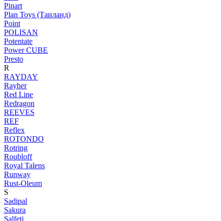
Pinart
Plan Toys (Таиланд)
Point
POLISAN
Potentate
Power CUBE
Presto
R
RAYDAY
Rayher
Red Line
Redragon
REEVES
REF
Reflex
ROTONDO
Rotring
Roubloff
Royal Talens
Runway
Rust-Oleum
S
Sadipal
Sakura
Salfeti