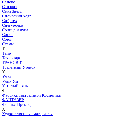
Санокс
Санэлит
Семь Звёзд
Сибирский кедр
Сибртех
Снегурочка
Солнце и луна
Сонет
Союз
Стамм
Т
Таир
Технопарк
ТРАНСВИТ
Туалетный Утенок
У
Умка
Уник-Ум
Ушастый нянь
Ф
Фабрика Театральной Косметики
ФАНТАЗЕР
Феникс-Премьер
Х
Художественные материалы