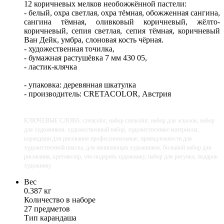
12 коричневых мелков необожжённой пастели:
- белый, охра светлая, охра тёмная, обожженная сангина,
сангина тёмная, оливковый коричневый, жёлто-
коричневый, сепия светлая, сепия тёмная, коричневый
Ван Дейк, умбра, слоновая кость чёрная.
- художественная точилка,
- бумажная растушёвка 7 мм 430 05,
- ластик-клячка
- упаковка: деревянная шкатулка
- производитель: CRETACOLOR, Австрия
КЛЮЧЕВЫЕ СЛОВА: cretacolor, набор cretacolor, набор для эскизов, набор
для художников, художественный набор, художественные материалы,
карандаши для рисования профессиональные, принадлежности для
художественной школы, для начинающих художников, большой набор для
рисования, кретаколор, что подарить художнику, набор для рисунка, подарок
художнику
Вес
0.387 кг
Количество в наборе
27 предметов
Тип карандаша