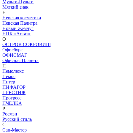
Мульти-Пульти
Мягкий знак
Н
Невская косметика
Невская Палитра
Новый Жемчуг
НПК «Астат»
О
ОСТРОВ СОКРОВИЩ
Офисбург
ОФИСМАГ
Офисная Планета
П
Пемолюкс
Пемос
Питер
ПИФАГОР
ПРЕСТИЖ
Прогресс
ПЧЕЛКА
Р
Росмэн
Русский стиль
С
Сан-Мастер