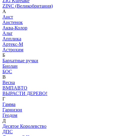
ZIG Kuretake
ZINC (Великобритания)
А
Аист
Аистенок
Аква-Колор
Альт
Апплика
Артекс-М
Астрохим
Б
Бархатные ручки
Биолан
БОС
В
Весна
ВМПАВТО
ВЫРАСТИ ДЕРЕВО!
Г
Гамма
Гарнизон
Геодом
Д
Десятое Королевство
ДПС