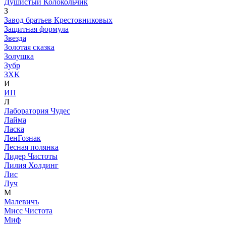
Душистый Колокольчик
З
Завод братьев Крестовниковых
Защитная формула
Звезда
Золотая сказка
Золушка
Зубр
ЗХК
И
ИП
Л
Лаборатория Чудес
Лайма
Ласка
ЛенГознак
Лесная полянка
Лидер Чистоты
Лилия Холдинг
Лис
Луч
М
Малевичъ
Мисс Чистота
Миф