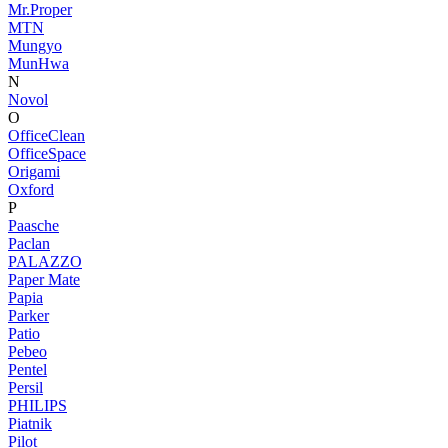
Mr.Proper
MTN
Mungyo
MunHwa
N
Novol
O
OfficeClean
OfficeSpace
Origami
Oxford
P
Paasche
Paclan
PALAZZO
Paper Mate
Papia
Parker
Patio
Pebeo
Pentel
Persil
PHILIPS
Piatnik
Pilot