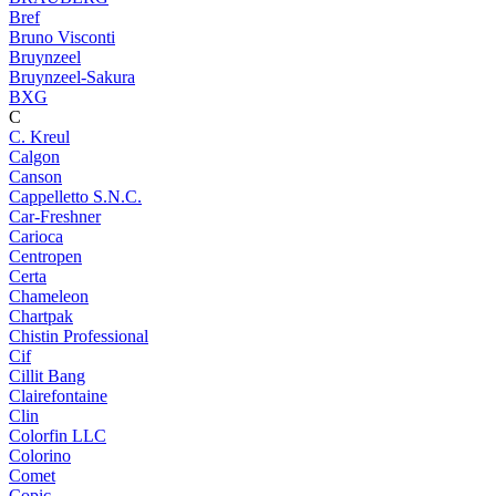
Bref
Bruno Visconti
Bruynzeel
Bruynzeel-Sakura
BXG
C
C. Kreul
Calgon
Canson
Cappelletto S.N.C.
Car-Freshner
Carioca
Centropen
Certa
Chameleon
Chartpak
Chistin Professional
Cif
Cillit Bang
Clairefontaine
Clin
Colorfin LLC
Colorino
Comet
Copic