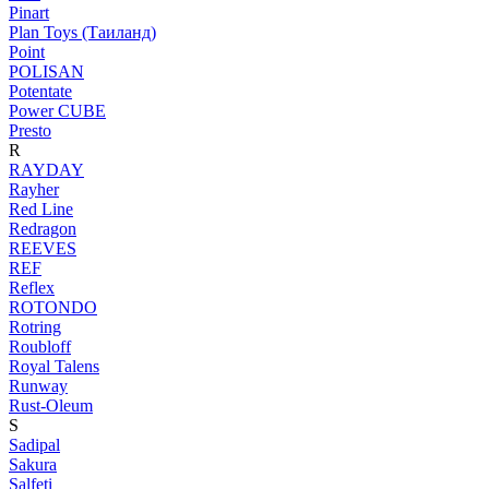
Pinart
Plan Toys (Таиланд)
Point
POLISAN
Potentate
Power CUBE
Presto
R
RAYDAY
Rayher
Red Line
Redragon
REEVES
REF
Reflex
ROTONDO
Rotring
Roubloff
Royal Talens
Runway
Rust-Oleum
S
Sadipal
Sakura
Salfeti