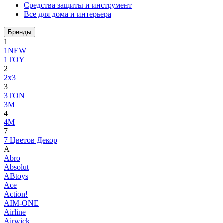
Средства защиты и инструмент
Все для дома и интерьера
Бренды
1
1NEW
1TOY
2
2x3
3
3TON
3М
4
4M
7
7 Цветов Декор
A
Abro
Absolut
ABtoys
Ace
Action!
AIM-ONE
Airline
Airwick