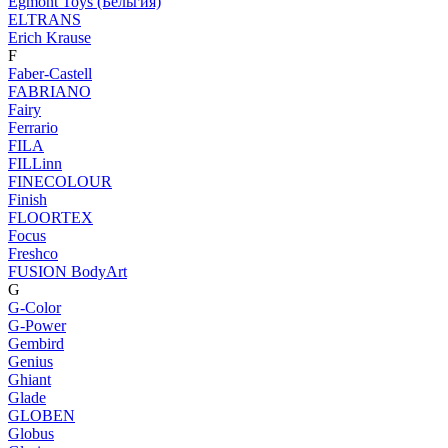
Egmont Toys (Бельгия)
ELTRANS
Erich Krause
F
Faber-Castell
FABRIANO
Fairy
Ferrario
FILA
FILLinn
FINECOLOUR
Finish
FLOORTEX
Focus
Freshco
FUSION BodyArt
G
G-Color
G-Power
Gembird
Genius
Ghiant
Glade
GLOBEN
Globus