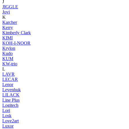
J
JIGGLE
Jovi
K
Karcher
Kerry
Kimberly Clark
KIMI
KOH-I-NOOR
Krylon
Kudo
KUM
KW-trio
L
LAVR
LECAR
Lenor
Levenhuk
LILACK
Line Plus
Logitech
Lori
Losk
Love2art
Luxor