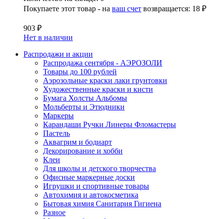
Покупаете этот товар - на
ваш счет
возвращается:
18 ₽
903 ₽
Нет в наличии
Распродажи и акции
Распродажа сентября - АЭРОЗОЛИ
Товары до 100 рублей
Аэрозольные краски лаки грунтовки
Художественные краски и кисти
Бумага Холсты Альбомы
Мольберты и Этюдники
Маркеры
Карандаши Ручки Линеры Фломастеры
Пастель
Аквагрим и бодиарт
Декорирование и хобби
Клеи
Для школы и детского творчества
Офисные маркерные доски
Игрушки и спортивные товары
Автохимия и автокосметика
Бытовая химия Санитария Гигиена
Разное