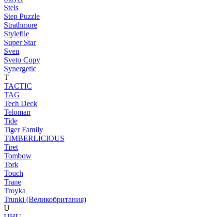
Stels
Step Puzzle
Strathmore
Stylefile
Super Star
Sven
Sveto Copy
Synergetic
T
TACTIC
TAG
Tech Deck
Teloman
Tide
Tiger Family
TIMBERLICIOUS
Tiret
Tombow
Tork
Touch
Trane
Troyka
Trunki (Великобритания)
U
UHU