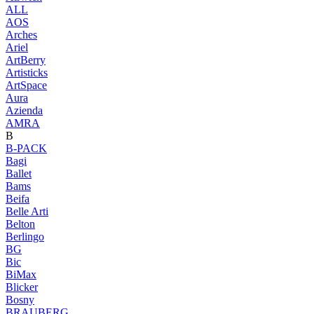
ALL
AOS
Arches
Ariel
ArtBerry
Artisticks
ArtSpace
Aura
Azienda
AМRA
B
B-PACK
Bagi
Ballet
Bams
Beifa
Belle Arti
Belton
Berlingo
BG
Bic
BiMax
Blicker
Bosny
BRAUBERG