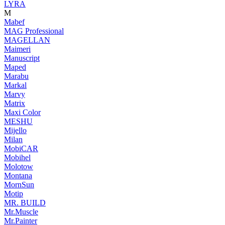
LYRA
M
Mabef
MAG Professional
MAGELLAN
Maimeri
Manuscript
Maped
Marabu
Markal
Marvy
Matrix
Maxi Color
MESHU
Mijello
Milan
MobiCAR
Mobihel
Molotow
Montana
MornSun
Motip
MR. BUILD
Mr.Muscle
Mr.Painter