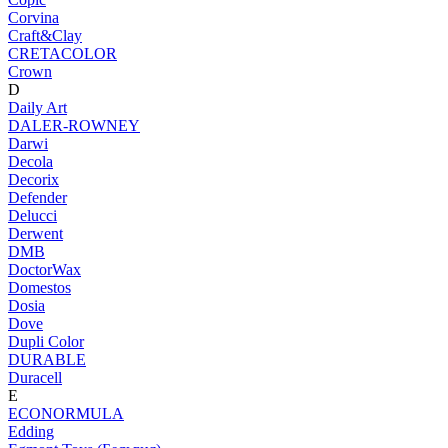
Corvina
Craft&Clay
CRETACOLOR
Crown
D
Daily Art
DALER-ROWNEY
Darwi
Decola
Decorix
Defender
Delucci
Derwent
DMB
DoctorWax
Domestos
Dosia
Dove
Dupli Color
DURABLE
Duracell
E
ECONORMULA
Edding