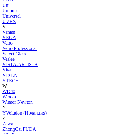
Uni
Unibob
Universal
UVEX
V
Vanish
VEGA
Veiro
Veiro Professional
Velvet Glass
Veslee
VISTA-ARTISTA
Viva
VIXEN
VTECH
W
WD40
Werola
Winsor-Newton
Y
YVolution (Ирландия)
Z
Zewa
ZhongCai FUDA