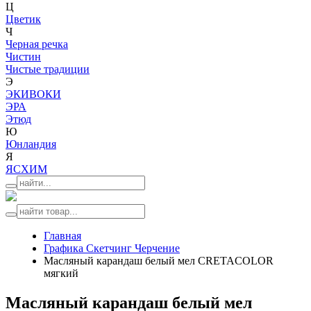
Ц
Цветик
Ч
Черная речка
Чистин
Чистые традиции
Э
ЭКИВОКИ
ЭРА
Этюд
Ю
Юнландия
Я
ЯСХИМ
Главная
Графика Скетчинг Черчение
Масляный карандаш белый мел CRETACOLOR
мягкий
Масляный карандаш белый мел