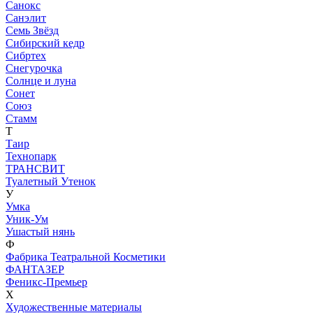
Санокс
Санэлит
Семь Звёзд
Сибирский кедр
Сибртех
Снегурочка
Солнце и луна
Сонет
Союз
Стамм
Т
Таир
Технопарк
ТРАНСВИТ
Туалетный Утенок
У
Умка
Уник-Ум
Ушастый нянь
Ф
Фабрика Театральной Косметики
ФАНТАЗЕР
Феникс-Премьер
Х
Художественные материалы