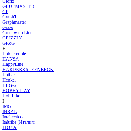
Glorix
GLUEMASTER
GP
Graph'It
Graphmaster
Grass
Greenwich Line
GRIZZLY
GRoG
H
Hahnemuhle
HANSA
HappyLine
HARDER&STEENBECK
Hatber
Henkel
HI-Gear
HOBBY DAY
Holi Like
I
IMG
INRAL
Intellectico
Italtrike (Италия)
ITOYA