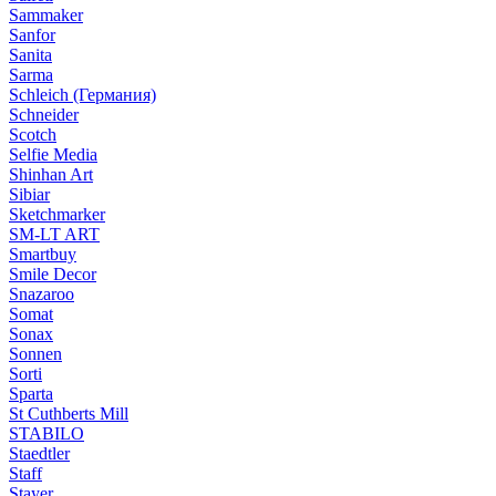
Sammaker
Sanfor
Sanita
Sarma
Schleich (Германия)
Schneider
Scotch
Selfie Media
Shinhan Art
Sibiar
Sketchmarker
SM-LT ART
Smartbuy
Smile Decor
Snazaroo
Somat
Sonax
Sonnen
Sorti
Sparta
St Cuthberts Mill
STABILO
Staedtler
Staff
Stayer