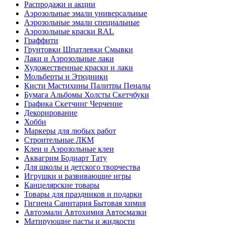
Распродажи и акции
Аэрозольные эмали универсальные
Аэрозольные эмали специальные
Аэрозольные краски RAL
Граффити
Грунтовки Шпатлевки Смывки
Лаки и Аэрозольные лаки
Художественные краски и лаки
Мольберты и Этюдники
Кисти Мастихины Палитры Пеналы
Бумага Альбомы Холсты Скетчбуки
Графика Скетчинг Черчение
Декорирование
Хобби
Маркеры для любых работ
Строительные ЛКМ
Клеи и Аэрозольные клеи
Аквагрим Бодиарт Тату
Для школы и детского творчества
Игрушки и развивающие игры
Канцелярские товары
Товары для праздников и подарки
Гигиена Санитария Бытовая химия
Автоэмали Автохимия Автосмазки
Матирующие пасты и жидкости