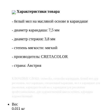
Характеристики товара
- белый мел на масляной основе в карандаше
- диаметр карандаша: 7,5 мм
- диаметр стержня: 3,8 мм
- степень мягкости: мягкий
- производитель: CRETACOLOR
- страна: Австрия
КЛЮЧЕВЫЕ СЛОВА: cretacolor, cretacolor карандаши, белый мел для
рисования, мел карандаш, специальный карандаш, мел в карандаше для
рисования, карандаш белый мел, карандаши для рисования
профессиональные, для художественной школы купить, карандаш
художественный
Вес
0.011 кг