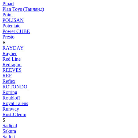
Pinart
Plan Toys (Таиланд)
Point
POLISAN
Potentate
Power CUBE
Presto
R
RAYDAY
Rayher
Red Line
Redragon
REEVES
REF
Reflex
ROTONDO
Rotring
Roubloff
Royal Talens
Runway
Rust-Oleum
S
Sadipal
Sakura
Salfeti