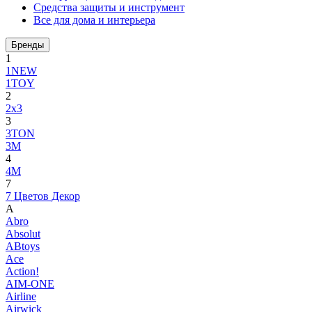
Средства защиты и инструмент
Все для дома и интерьера
Бренды
1
1NEW
1TOY
2
2x3
3
3TON
3М
4
4M
7
7 Цветов Декор
A
Abro
Absolut
ABtoys
Ace
Action!
AIM-ONE
Airline
Airwick