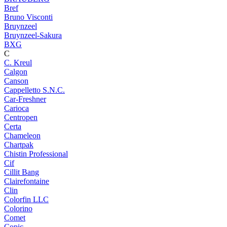
Bref
Bruno Visconti
Bruynzeel
Bruynzeel-Sakura
BXG
C
C. Kreul
Calgon
Canson
Cappelletto S.N.C.
Car-Freshner
Carioca
Centropen
Certa
Chameleon
Chartpak
Chistin Professional
Cif
Cillit Bang
Clairefontaine
Clin
Colorfin LLC
Colorino
Comet
Copic