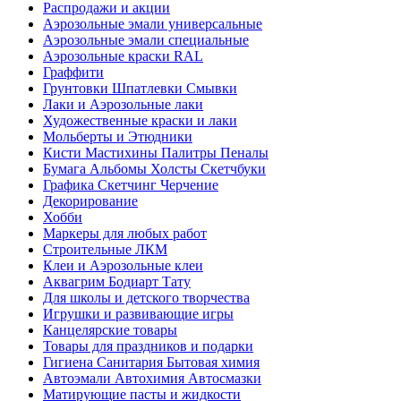
Распродажи и акции
Аэрозольные эмали универсальные
Аэрозольные эмали специальные
Аэрозольные краски RAL
Граффити
Грунтовки Шпатлевки Смывки
Лаки и Аэрозольные лаки
Художественные краски и лаки
Мольберты и Этюдники
Кисти Мастихины Палитры Пеналы
Бумага Альбомы Холсты Скетчбуки
Графика Скетчинг Черчение
Декорирование
Хобби
Маркеры для любых работ
Строительные ЛКМ
Клеи и Аэрозольные клеи
Аквагрим Бодиарт Тату
Для школы и детского творчества
Игрушки и развивающие игры
Канцелярские товары
Товары для праздников и подарки
Гигиена Санитария Бытовая химия
Автоэмали Автохимия Автосмазки
Матирующие пасты и жидкости