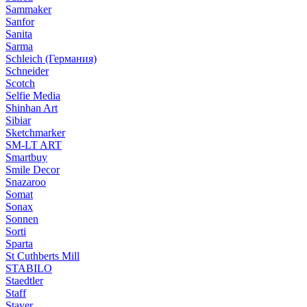
Sammaker
Sanfor
Sanita
Sarma
Schleich (Германия)
Schneider
Scotch
Selfie Media
Shinhan Art
Sibiar
Sketchmarker
SM-LT ART
Smartbuy
Smile Decor
Snazaroo
Somat
Sonax
Sonnen
Sorti
Sparta
St Cuthberts Mill
STABILO
Staedtler
Staff
Stayer