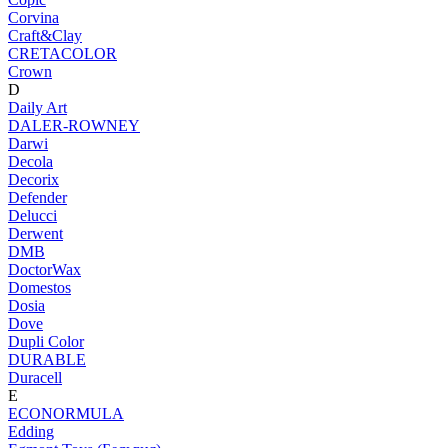
Corvina
Craft&Clay
CRETACOLOR
Crown
D
Daily Art
DALER-ROWNEY
Darwi
Decola
Decorix
Defender
Delucci
Derwent
DMB
DoctorWax
Domestos
Dosia
Dove
Dupli Color
DURABLE
Duracell
E
ECONORMULA
Edding