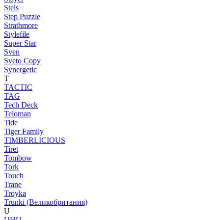
Stels
Step Puzzle
Strathmore
Stylefile
Super Star
Sven
Sveto Copy
Synergetic
T
TACTIC
TAG
Tech Deck
Teloman
Tide
Tiger Family
TIMBERLICIOUS
Tiret
Tombow
Tork
Touch
Trane
Troyka
Trunki (Великобритания)
U
UHU