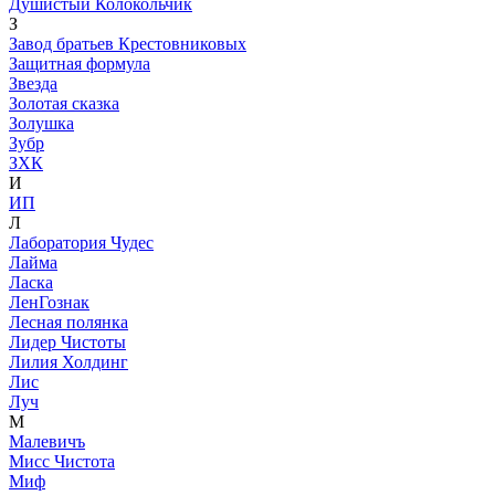
Душистый Колокольчик
З
Завод братьев Крестовниковых
Защитная формула
Звезда
Золотая сказка
Золушка
Зубр
ЗХК
И
ИП
Л
Лаборатория Чудес
Лайма
Ласка
ЛенГознак
Лесная полянка
Лидер Чистоты
Лилия Холдинг
Лис
Луч
М
Малевичъ
Мисс Чистота
Миф