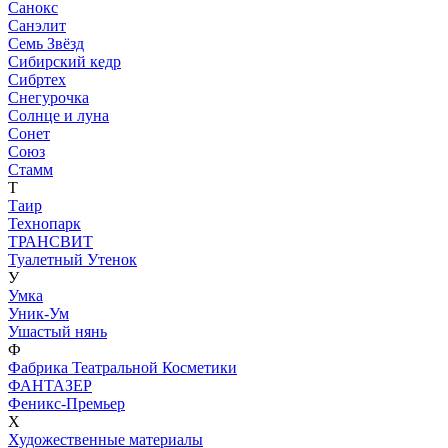
Санокс
Санэлит
Семь Звёзд
Сибирский кедр
Сибртех
Снегурочка
Солнце и луна
Сонет
Союз
Стамм
Т
Таир
Технопарк
ТРАНСВИТ
Туалетный Утенок
У
Умка
Уник-Ум
Ушастый нянь
Ф
Фабрика Театральной Косметики
ФАНТАЗЕР
Феникс-Премьер
Х
Художественные материалы