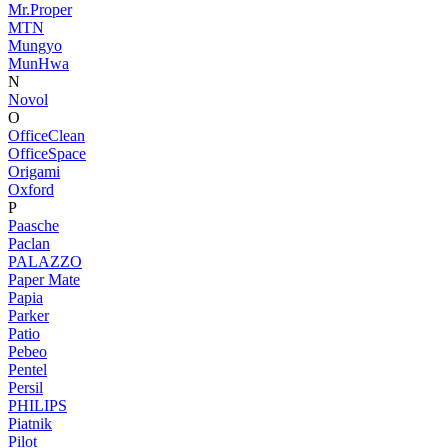
Mr.Proper
MTN
Mungyo
MunHwa
N
Novol
O
OfficeClean
OfficeSpace
Origami
Oxford
P
Paasche
Paclan
PALAZZO
Paper Mate
Papia
Parker
Patio
Pebeo
Pentel
Persil
PHILIPS
Piatnik
Pilot