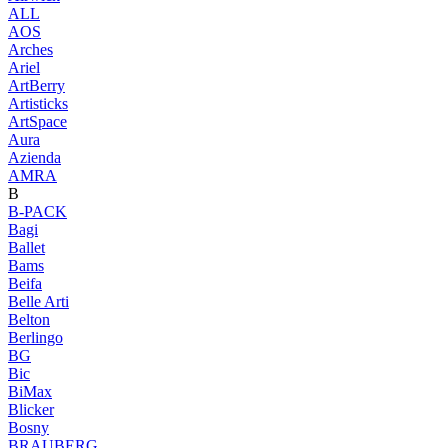
ALL
AOS
Arches
Ariel
ArtBerry
Artisticks
ArtSpace
Aura
Azienda
AМRA
B
B-PACK
Bagi
Ballet
Bams
Beifa
Belle Arti
Belton
Berlingo
BG
Bic
BiMax
Blicker
Bosny
BRAUBERG