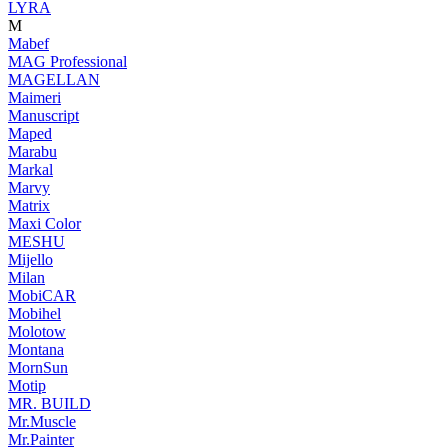
LYRA
M
Mabef
MAG Professional
MAGELLAN
Maimeri
Manuscript
Maped
Marabu
Markal
Marvy
Matrix
Maxi Color
MESHU
Mijello
Milan
MobiCAR
Mobihel
Molotow
Montana
MornSun
Motip
MR. BUILD
Mr.Muscle
Mr.Painter