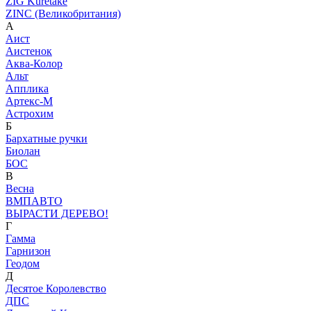
ZIG Kuretake
ZINC (Великобритания)
А
Аист
Аистенок
Аква-Колор
Альт
Апплика
Артекс-М
Астрохим
Б
Бархатные ручки
Биолан
БОС
В
Весна
ВМПАВТО
ВЫРАСТИ ДЕРЕВО!
Г
Гамма
Гарнизон
Геодом
Д
Десятое Королевство
ДПС