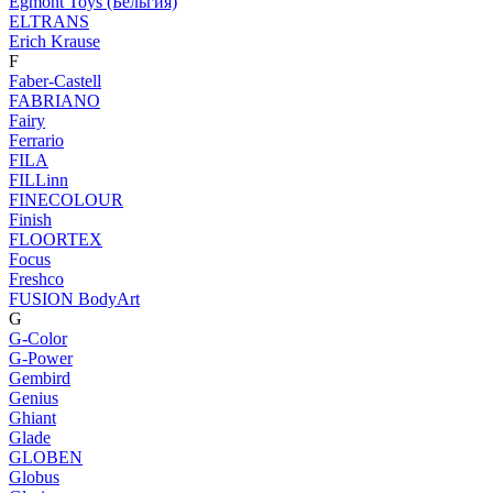
Egmont Toys (Бельгия)
ELTRANS
Erich Krause
F
Faber-Castell
FABRIANO
Fairy
Ferrario
FILA
FILLinn
FINECOLOUR
Finish
FLOORTEX
Focus
Freshco
FUSION BodyArt
G
G-Color
G-Power
Gembird
Genius
Ghiant
Glade
GLOBEN
Globus