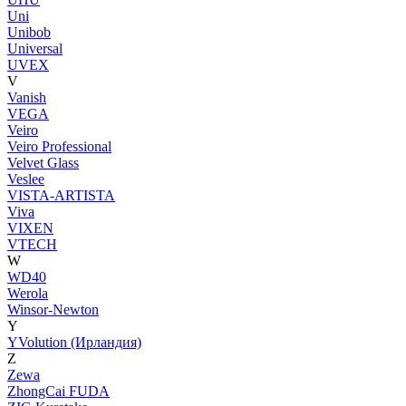
Uni
Unibob
Universal
UVEX
V
Vanish
VEGA
Veiro
Veiro Professional
Velvet Glass
Veslee
VISTA-ARTISTA
Viva
VIXEN
VTECH
W
WD40
Werola
Winsor-Newton
Y
YVolution (Ирландия)
Z
Zewa
ZhongCai FUDA