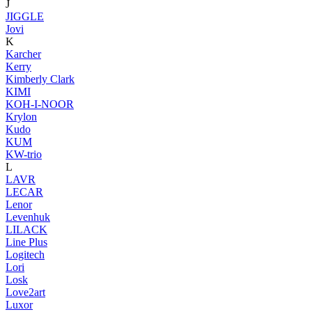
J
JIGGLE
Jovi
K
Karcher
Kerry
Kimberly Clark
KIMI
KOH-I-NOOR
Krylon
Kudo
KUM
KW-trio
L
LAVR
LECAR
Lenor
Levenhuk
LILACK
Line Plus
Logitech
Lori
Losk
Love2art
Luxor