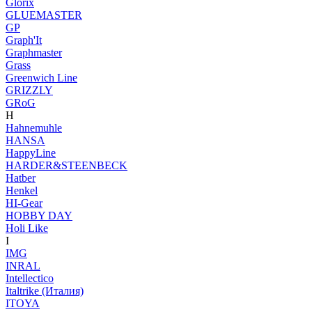
Glorix
GLUEMASTER
GP
Graph'It
Graphmaster
Grass
Greenwich Line
GRIZZLY
GRoG
H
Hahnemuhle
HANSA
HappyLine
HARDER&STEENBECK
Hatber
Henkel
HI-Gear
HOBBY DAY
Holi Like
I
IMG
INRAL
Intellectico
Italtrike (Италия)
ITOYA