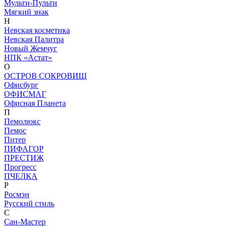
Мульти-Пульти
Мягкий знак
Н
Невская косметика
Невская Палитра
Новый Жемчуг
НПК «Астат»
О
ОСТРОВ СОКРОВИЩ
Офисбург
ОФИСМАГ
Офисная Планета
П
Пемолюкс
Пемос
Питер
ПИФАГОР
ПРЕСТИЖ
Прогресс
ПЧЕЛКА
Р
Росмэн
Русский стиль
С
Сан-Мастер