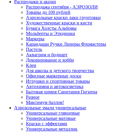
Распродажи и акции
Распродажа сентября - АЭРОЗОЛИ
Товары до 100 рублей
Аэрозольные краски лаки грунтовки
Художественные краски и кисти
Бумага Холсты Альбомы
Мольберты и Этюдники
Маркеры
Карандаши Ручки Линеры Фломастеры
Пастель
Аквагрим и бодиарт
Декорирование и хобби
Клеи
Для школы и детского творчества
Офисные маркерные доски
Игрушки и спортивные товары
Автохимия и автокосметика
Бытовая химия Санитария Гигиена
Разное
Максимум баллов!
Аэрозольные эмали универсальные
Универсальные глянцевые
Универсальные матовые
Краски с эффектами
Универсальные металлик