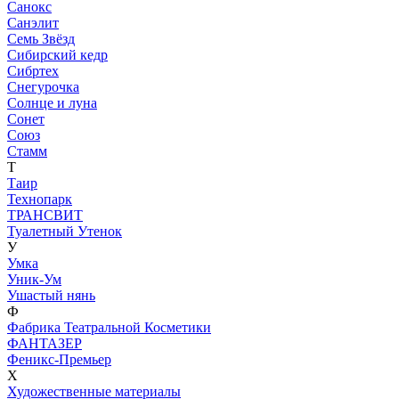
Санокс
Санэлит
Семь Звёзд
Сибирский кедр
Сибртех
Снегурочка
Солнце и луна
Сонет
Союз
Стамм
Т
Таир
Технопарк
ТРАНСВИТ
Туалетный Утенок
У
Умка
Уник-Ум
Ушастый нянь
Ф
Фабрика Театральной Косметики
ФАНТАЗЕР
Феникс-Премьер
Х
Художественные материалы