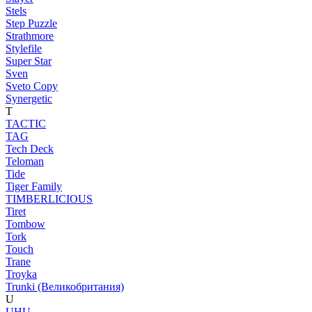
Stels
Step Puzzle
Strathmore
Stylefile
Super Star
Sven
Sveto Copy
Synergetic
T
TACTIC
TAG
Tech Deck
Teloman
Tide
Tiger Family
TIMBERLICIOUS
Tiret
Tombow
Tork
Touch
Trane
Troyka
Trunki (Великобритания)
U
UHU