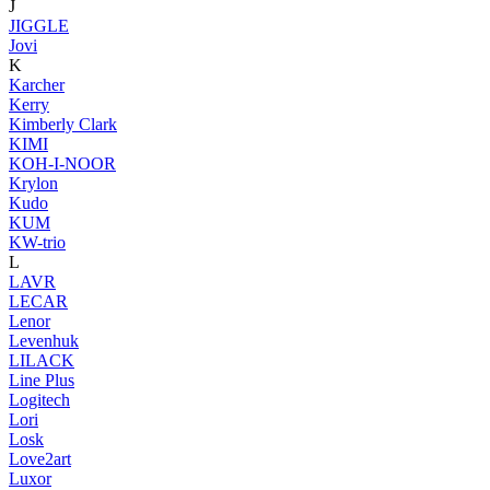
J
JIGGLE
Jovi
K
Karcher
Kerry
Kimberly Clark
KIMI
KOH-I-NOOR
Krylon
Kudo
KUM
KW-trio
L
LAVR
LECAR
Lenor
Levenhuk
LILACK
Line Plus
Logitech
Lori
Losk
Love2art
Luxor