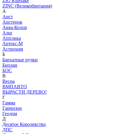
ZIG Kuretake
ZINC (Великобритания)
А
Аист
Аистенок
Аква-Колор
Альт
Апплика
Артекс-М
Астрохим
Б
Бархатные ручки
Биолан
БОС
В
Весна
ВМПАВТО
ВЫРАСТИ ДЕРЕВО!
Г
Гамма
Гарнизон
Геодом
Д
Десятое Королевство
ДПС