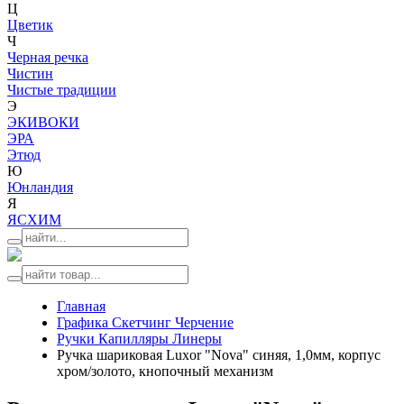
Ц
Цветик
Ч
Черная речка
Чистин
Чистые традиции
Э
ЭКИВОКИ
ЭРА
Этюд
Ю
Юнландия
Я
ЯСХИМ
Главная
Графика Скетчинг Черчение
Ручки Капилляры Линеры
Ручка шариковая Luxor "Nova" синяя, 1,0мм, корпус
хром/золото, кнопочный механизм