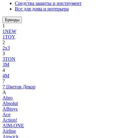
Средства защиты и инструмент
Все для дома и интерьера
Бренды
1
1NEW
1TOY
2
2x3
3
3TON
3М
4
4M
7
7 Цветов Декор
A
Abro
Absolut
ABtoys
Ace
Action!
AIM-ONE
Airline
Airwick