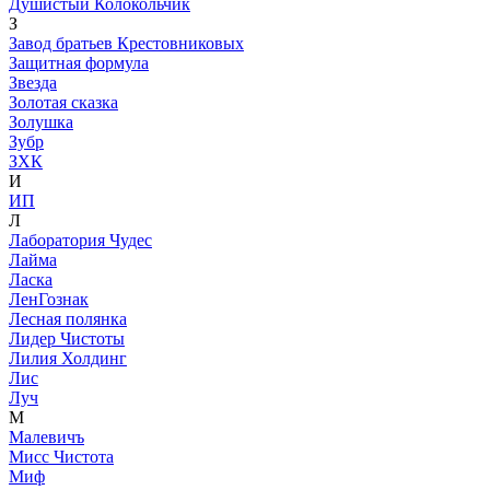
Душистый Колокольчик
З
Завод братьев Крестовниковых
Защитная формула
Звезда
Золотая сказка
Золушка
Зубр
ЗХК
И
ИП
Л
Лаборатория Чудес
Лайма
Ласка
ЛенГознак
Лесная полянка
Лидер Чистоты
Лилия Холдинг
Лис
Луч
М
Малевичъ
Мисс Чистота
Миф