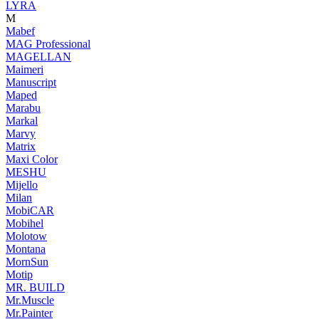
LYRA
M
Mabef
MAG Professional
MAGELLAN
Maimeri
Manuscript
Maped
Marabu
Markal
Marvy
Matrix
Maxi Color
MESHU
Mijello
Milan
MobiCAR
Mobihel
Molotow
Montana
MornSun
Motip
MR. BUILD
Mr.Muscle
Mr.Painter