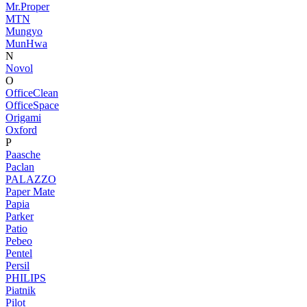
Mr.Proper
MTN
Mungyo
MunHwa
N
Novol
O
OfficeClean
OfficeSpace
Origami
Oxford
P
Paasche
Paclan
PALAZZO
Paper Mate
Papia
Parker
Patio
Pebeo
Pentel
Persil
PHILIPS
Piatnik
Pilot