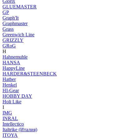
Glorix
GLUEMASTER
GP
Graph'It
Graphmaster
Grass
Greenwich Line
GRIZZLY
GRoG
H
Hahnemuhle
HANSA
HappyLine
HARDER&STEENBECK
Hatber
Henkel
HI-Gear
HOBBY DAY
Holi Like
I
IMG
INRAL
Intellectico
Italtrike (Италия)
ITOYA