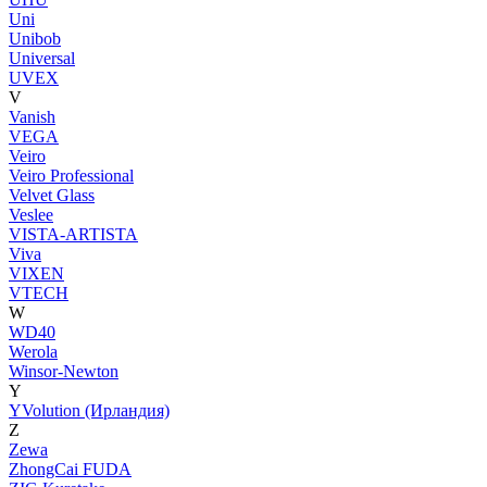
Uni
Unibob
Universal
UVEX
V
Vanish
VEGA
Veiro
Veiro Professional
Velvet Glass
Veslee
VISTA-ARTISTA
Viva
VIXEN
VTECH
W
WD40
Werola
Winsor-Newton
Y
YVolution (Ирландия)
Z
Zewa
ZhongCai FUDA