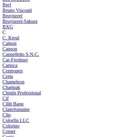
Bref
Bruno Visconti
Bruynzeel
Bruynzeel-Sakura
BXG
C
C. Kreul
Calgon
Canson
Cappelletto S.N.C.
Car-Freshner
Carioca
Centropen
Certa
Chameleon
Chartpak
Chistin Professional
Cif
Cillit Bang
Clairefontaine
Clin
Colorfin LLC
Colorino
Comet
Copic