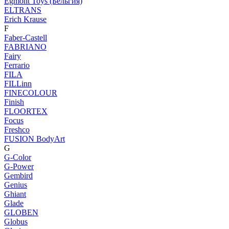
Egmont Toys (Бельгия)
ELTRANS
Erich Krause
F
Faber-Castell
FABRIANO
Fairy
Ferrario
FILA
FILLinn
FINECOLOUR
Finish
FLOORTEX
Focus
Freshco
FUSION BodyArt
G
G-Color
G-Power
Gembird
Genius
Ghiant
Glade
GLOBEN
Globus