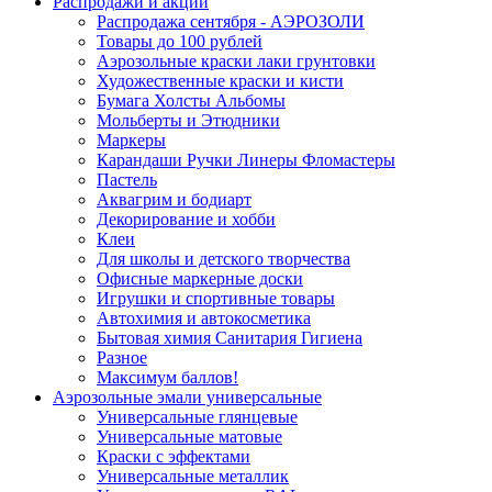
Распродажи и акции
Распродажа сентября - АЭРОЗОЛИ
Товары до 100 рублей
Аэрозольные краски лаки грунтовки
Художественные краски и кисти
Бумага Холсты Альбомы
Мольберты и Этюдники
Маркеры
Карандаши Ручки Линеры Фломастеры
Пастель
Аквагрим и бодиарт
Декорирование и хобби
Клеи
Для школы и детского творчества
Офисные маркерные доски
Игрушки и спортивные товары
Автохимия и автокосметика
Бытовая химия Санитария Гигиена
Разное
Максимум баллов!
Аэрозольные эмали универсальные
Универсальные глянцевые
Универсальные матовые
Краски с эффектами
Универсальные металлик