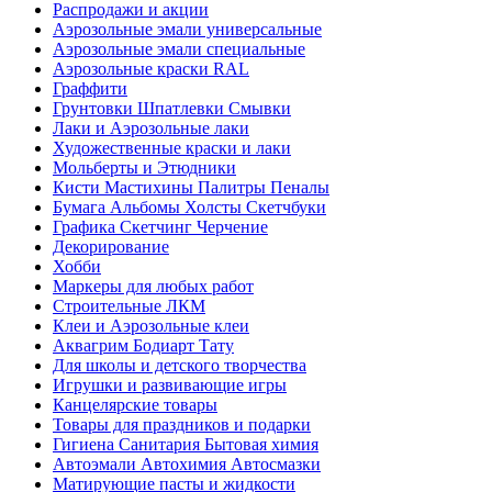
Распродажи и акции
Аэрозольные эмали универсальные
Аэрозольные эмали специальные
Аэрозольные краски RAL
Граффити
Грунтовки Шпатлевки Смывки
Лаки и Аэрозольные лаки
Художественные краски и лаки
Мольберты и Этюдники
Кисти Мастихины Палитры Пеналы
Бумага Альбомы Холсты Скетчбуки
Графика Скетчинг Черчение
Декорирование
Хобби
Маркеры для любых работ
Строительные ЛКМ
Клеи и Аэрозольные клеи
Аквагрим Бодиарт Тату
Для школы и детского творчества
Игрушки и развивающие игры
Канцелярские товары
Товары для праздников и подарки
Гигиена Санитария Бытовая химия
Автоэмали Автохимия Автосмазки
Матирующие пасты и жидкости