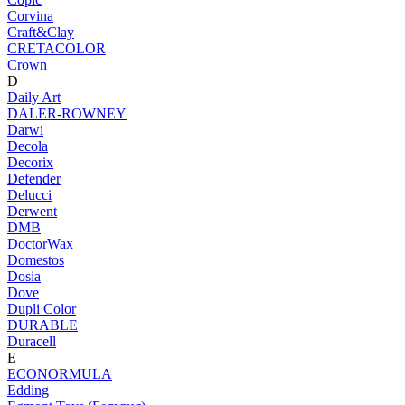
Corvina
Craft&Clay
CRETACOLOR
Crown
D
Daily Art
DALER-ROWNEY
Darwi
Decola
Decorix
Defender
Delucci
Derwent
DMB
DoctorWax
Domestos
Dosia
Dove
Dupli Color
DURABLE
Duracell
E
ECONORMULA
Edding