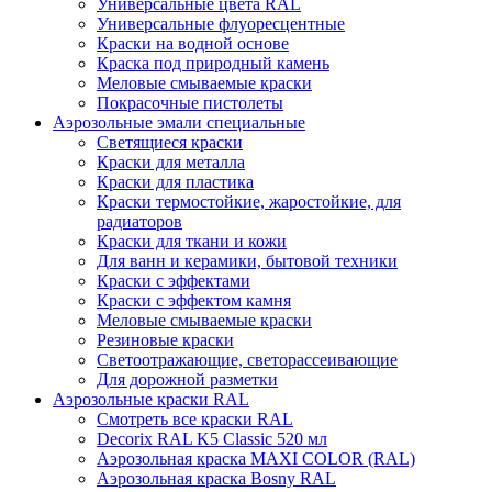
Универсальные цвета RAL
Универсальные флуоресцентные
Краски на водной основе
Краска под природный камень
Меловые смываемые краски
Покрасочные пистолеты
Аэрозольные эмали специальные
Светящиеся краски
Краски для металла
Краски для пластика
Краски термостойкие, жаростойкие, для
радиаторов
Краски для ткани и кожи
Для ванн и керамики, бытовой техники
Краски с эффектами
Краски с эффектом камня
Меловые смываемые краски
Резиновые краски
Светоотражающие, светорассеивающие
Для дорожной разметки
Аэрозольные краски RAL
Смотреть все краски RAL
Decorix RAL K5 Classic 520 мл
Аэрозольная краска MAXI COLOR (RAL)
Аэрозольная краска Bosny RAL