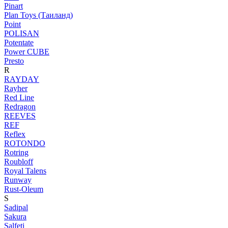
Pinart
Plan Toys (Таиланд)
Point
POLISAN
Potentate
Power CUBE
Presto
R
RAYDAY
Rayher
Red Line
Redragon
REEVES
REF
Reflex
ROTONDO
Rotring
Roubloff
Royal Talens
Runway
Rust-Oleum
S
Sadipal
Sakura
Salfeti