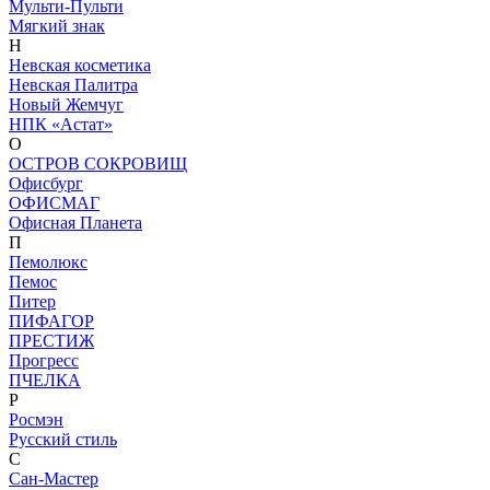
Мульти-Пульти
Мягкий знак
Н
Невская косметика
Невская Палитра
Новый Жемчуг
НПК «Астат»
О
ОСТРОВ СОКРОВИЩ
Офисбург
ОФИСМАГ
Офисная Планета
П
Пемолюкс
Пемос
Питер
ПИФАГОР
ПРЕСТИЖ
Прогресс
ПЧЕЛКА
Р
Росмэн
Русский стиль
С
Сан-Мастер