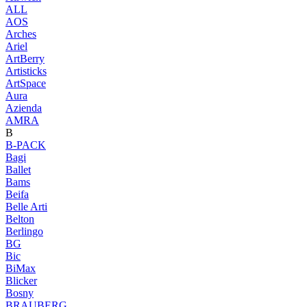
ALL
AOS
Arches
Ariel
ArtBerry
Artisticks
ArtSpace
Aura
Azienda
AМRA
B
B-PACK
Bagi
Ballet
Bams
Beifa
Belle Arti
Belton
Berlingo
BG
Bic
BiMax
Blicker
Bosny
BRAUBERG