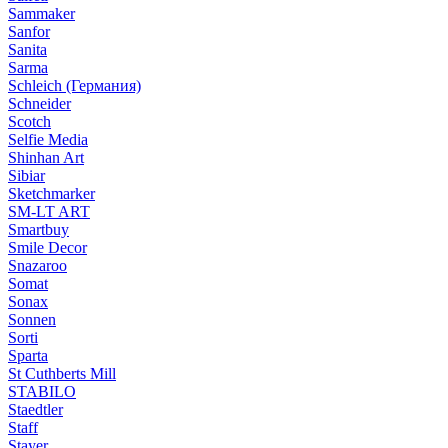
Sammaker
Sanfor
Sanita
Sarma
Schleich (Германия)
Schneider
Scotch
Selfie Media
Shinhan Art
Sibiar
Sketchmarker
SM-LT ART
Smartbuy
Smile Decor
Snazaroo
Somat
Sonax
Sonnen
Sorti
Sparta
St Cuthberts Mill
STABILO
Staedtler
Staff
Stayer