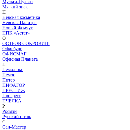
Мульти-Пульти
Мягкий знак
Н
Невская косметика
Невская Палитра
Новый Жемчуг
НПК «Астат»
О
ОСТРОВ СОКРОВИЩ
Офисбург
ОФИСМАГ
Офисная Планета
П
Пемолюкс
Пемос
Питер
ПИФАГОР
ПРЕСТИЖ
Прогресс
ПЧЕЛКА
Р
Росмэн
Русский стиль
С
Сан-Мастер