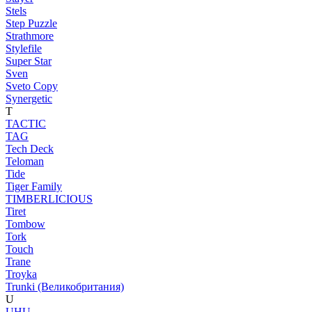
Stels
Step Puzzle
Strathmore
Stylefile
Super Star
Sven
Sveto Copy
Synergetic
T
TACTIC
TAG
Tech Deck
Teloman
Tide
Tiger Family
TIMBERLICIOUS
Tiret
Tombow
Tork
Touch
Trane
Troyka
Trunki (Великобритания)
U
UHU