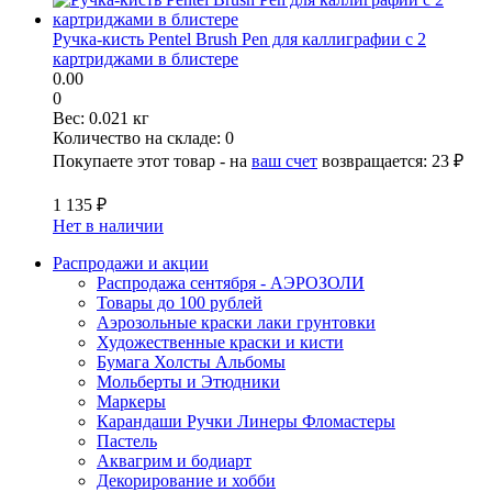
Ручка-кисть Pentel Brush Pen для каллиграфии с 2
картриджами в блистере
0.00
0
Вес:
0.021 кг
Количество на складе:
0
Покупаете этот товар - на
ваш счет
возвращается:
23 ₽
1 135 ₽
Нет в наличии
Распродажи и акции
Распродажа сентября - АЭРОЗОЛИ
Товары до 100 рублей
Аэрозольные краски лаки грунтовки
Художественные краски и кисти
Бумага Холсты Альбомы
Мольберты и Этюдники
Маркеры
Карандаши Ручки Линеры Фломастеры
Пастель
Аквагрим и бодиарт
Декорирование и хобби