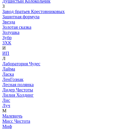
Душистый Колокольчик
З
Завод братьев Крестовниковых
Защитная формула
Звезда
Золотая сказка
Золушка
Зубр
ЗХК
И
ИП
Л
Лаборатория Чудес
Лайма
Ласка
ЛенГознак
Лесная полянка
Лидер Чистоты
Лилия Холдинг
Лис
Луч
М
Малевичъ
Мисс Чистота
Миф