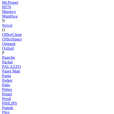
Mr.Proper
MTN
Mungyo
MunHwa
N
Novol
O
OfficeClean
OfficeSpace
Origami
Oxford
P
Paasche
Paclan
PALAZZO
Paper Mate
Papia
Parker
Patio
Pebeo
Pentel
Persil
PHILIPS
Piatnik
Pilot