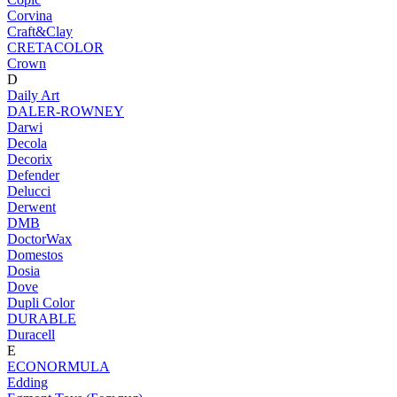
Corvina
Craft&Clay
CRETACOLOR
Crown
D
Daily Art
DALER-ROWNEY
Darwi
Decola
Decorix
Defender
Delucci
Derwent
DMB
DoctorWax
Domestos
Dosia
Dove
Dupli Color
DURABLE
Duracell
E
ECONORMULA
Edding