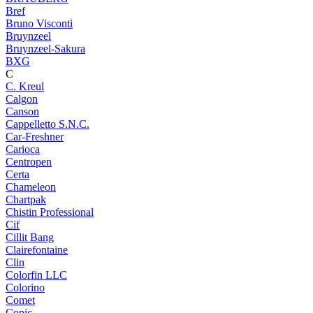
Bref
Bruno Visconti
Bruynzeel
Bruynzeel-Sakura
BXG
C
C. Kreul
Calgon
Canson
Cappelletto S.N.C.
Car-Freshner
Carioca
Centropen
Certa
Chameleon
Chartpak
Chistin Professional
Cif
Cillit Bang
Clairefontaine
Clin
Colorfin LLC
Colorino
Comet
Copic