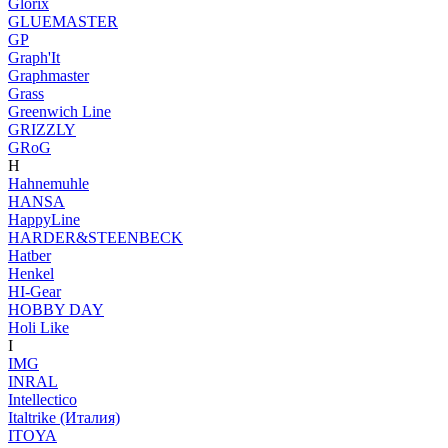
Glorix
GLUEMASTER
GP
Graph'It
Graphmaster
Grass
Greenwich Line
GRIZZLY
GRoG
H
Hahnemuhle
HANSA
HappyLine
HARDER&STEENBECK
Hatber
Henkel
HI-Gear
HOBBY DAY
Holi Like
I
IMG
INRAL
Intellectico
Italtrike (Италия)
ITOYA