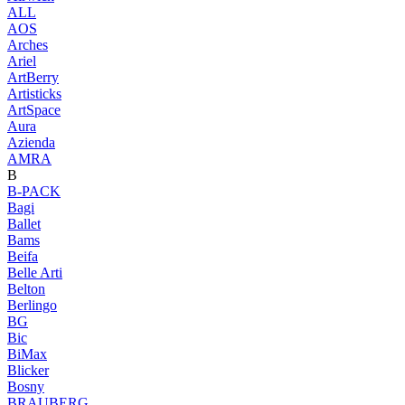
ALL
AOS
Arches
Ariel
ArtBerry
Artisticks
ArtSpace
Aura
Azienda
AМRA
B
B-PACK
Bagi
Ballet
Bams
Beifa
Belle Arti
Belton
Berlingo
BG
Bic
BiMax
Blicker
Bosny
BRAUBERG