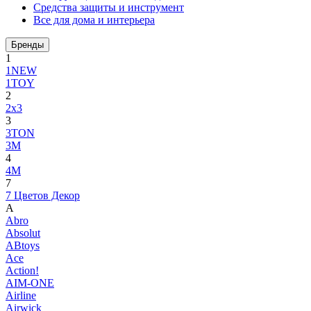
Средства защиты и инструмент
Все для дома и интерьера
Бренды
1
1NEW
1TOY
2
2x3
3
3TON
3М
4
4M
7
7 Цветов Декор
A
Abro
Absolut
ABtoys
Ace
Action!
AIM-ONE
Airline
Airwick