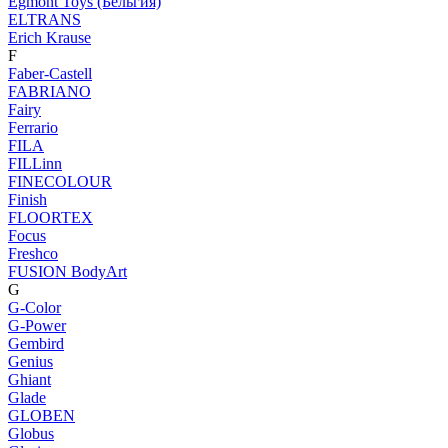
Egmont Toys (Бельгия)
ELTRANS
Erich Krause
F
Faber-Castell
FABRIANO
Fairy
Ferrario
FILA
FILLinn
FINECOLOUR
Finish
FLOORTEX
Focus
Freshco
FUSION BodyArt
G
G-Color
G-Power
Gembird
Genius
Ghiant
Glade
GLOBEN
Globus