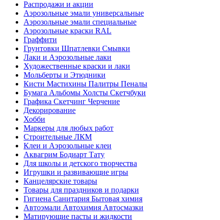
Распродажи и акции
Аэрозольные эмали универсальные
Аэрозольные эмали специальные
Аэрозольные краски RAL
Граффити
Грунтовки Шпатлевки Смывки
Лаки и Аэрозольные лаки
Художественные краски и лаки
Мольберты и Этюдники
Кисти Мастихины Палитры Пеналы
Бумага Альбомы Холсты Скетчбуки
Графика Скетчинг Черчение
Декорирование
Хобби
Маркеры для любых работ
Строительные ЛКМ
Клеи и Аэрозольные клеи
Аквагрим Бодиарт Тату
Для школы и детского творчества
Игрушки и развивающие игры
Канцелярские товары
Товары для праздников и подарки
Гигиена Санитария Бытовая химия
Автоэмали Автохимия Автосмазки
Матирующие пасты и жидкости