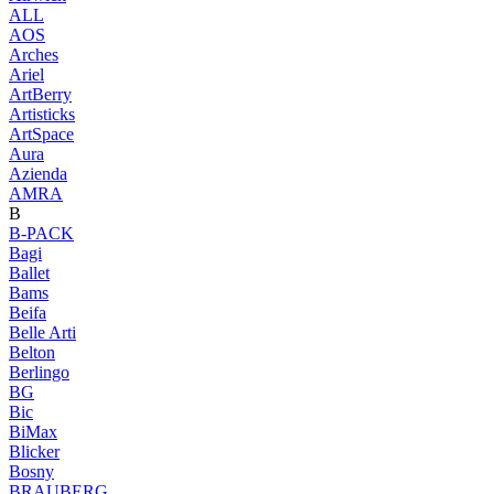
ALL
AOS
Arches
Ariel
ArtBerry
Artisticks
ArtSpace
Aura
Azienda
AМRA
B
B-PACK
Bagi
Ballet
Bams
Beifa
Belle Arti
Belton
Berlingo
BG
Bic
BiMax
Blicker
Bosny
BRAUBERG