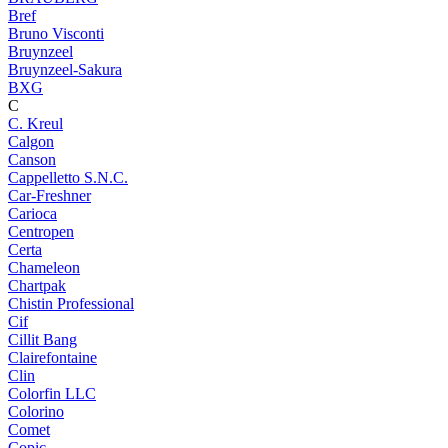
Bref
Bruno Visconti
Bruynzeel
Bruynzeel-Sakura
BXG
C
C. Kreul
Calgon
Canson
Cappelletto S.N.C.
Car-Freshner
Carioca
Centropen
Certa
Chameleon
Chartpak
Chistin Professional
Cif
Cillit Bang
Clairefontaine
Clin
Colorfin LLC
Colorino
Comet
Copic