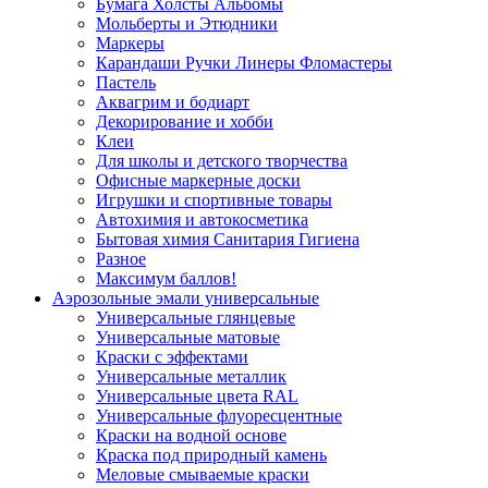
Бумага Холсты Альбомы
Мольберты и Этюдники
Маркеры
Карандаши Ручки Линеры Фломастеры
Пастель
Аквагрим и бодиарт
Декорирование и хобби
Клеи
Для школы и детского творчества
Офисные маркерные доски
Игрушки и спортивные товары
Автохимия и автокосметика
Бытовая химия Санитария Гигиена
Разное
Максимум баллов!
Аэрозольные эмали универсальные
Универсальные глянцевые
Универсальные матовые
Краски с эффектами
Универсальные металлик
Универсальные цвета RAL
Универсальные флуоресцентные
Краски на водной основе
Краска под природный камень
Меловые смываемые краски