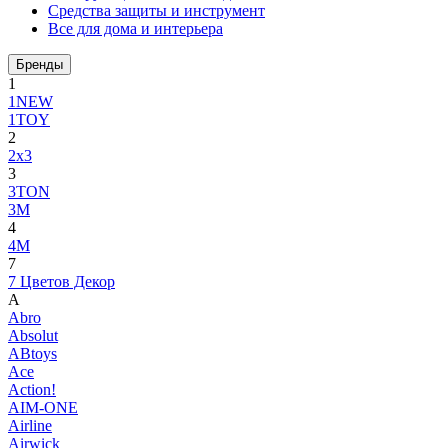
Средства защиты и инструмент
Все для дома и интерьера
Бренды
1
1NEW
1TOY
2
2x3
3
3TON
3М
4
4M
7
7 Цветов Декор
A
Abro
Absolut
ABtoys
Ace
Action!
AIM-ONE
Airline
Airwick