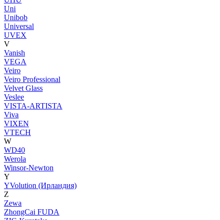
Uni
Unibob
Universal
UVEX
V
Vanish
VEGA
Veiro
Veiro Professional
Velvet Glass
Veslee
VISTA-ARTISTA
Viva
VIXEN
VTECH
W
WD40
Werola
Winsor-Newton
Y
YVolution (Ирландия)
Z
Zewa
ZhongCai FUDA