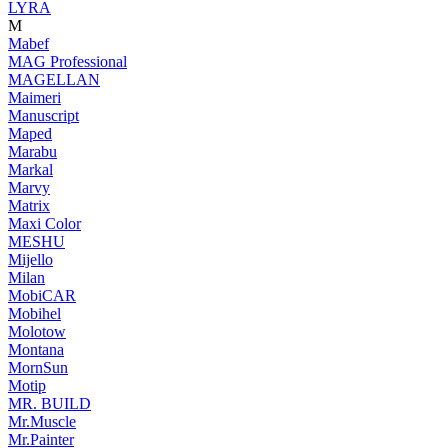
LYRA
M
Mabef
MAG Professional
MAGELLAN
Maimeri
Manuscript
Maped
Marabu
Markal
Marvy
Matrix
Maxi Color
MESHU
Mijello
Milan
MobiCAR
Mobihel
Molotow
Montana
MornSun
Motip
MR. BUILD
Mr.Muscle
Mr.Painter