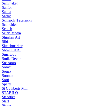
Sammaker
Sanfor
Sanita
Sarma
Schleich (Германия)
Schneider
Scotch
Selfie Media
Shinhan Art
Sibiar
Sketchmarker
SM-LT ART
Smartbuy
Smile Decor
Snazaroo
Somat
Sonax
Sonnen
Sorti
Sparta
St Cuthberts Mill
STABILO
Staedtler
Staff
Stayer