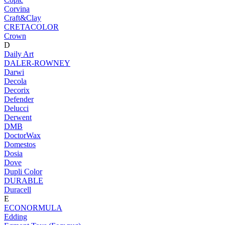
Corvina
Craft&Clay
CRETACOLOR
Crown
D
Daily Art
DALER-ROWNEY
Darwi
Decola
Decorix
Defender
Delucci
Derwent
DMB
DoctorWax
Domestos
Dosia
Dove
Dupli Color
DURABLE
Duracell
E
ECONORMULA
Edding