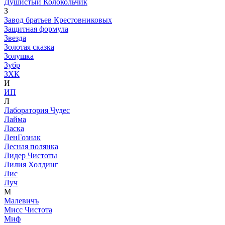
Душистый Колокольчик
З
Завод братьев Крестовниковых
Защитная формула
Звезда
Золотая сказка
Золушка
Зубр
ЗХК
И
ИП
Л
Лаборатория Чудес
Лайма
Ласка
ЛенГознак
Лесная полянка
Лидер Чистоты
Лилия Холдинг
Лис
Луч
М
Малевичъ
Мисс Чистота
Миф