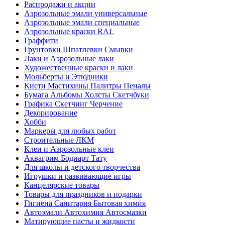
Распродажи и акции
Аэрозольные эмали универсальные
Аэрозольные эмали специальные
Аэрозольные краски RAL
Граффити
Грунтовки Шпатлевки Смывки
Лаки и Аэрозольные лаки
Художественные краски и лаки
Мольберты и Этюдники
Кисти Мастихины Палитры Пеналы
Бумага Альбомы Холсты Скетчбуки
Графика Скетчинг Черчение
Декорирование
Хобби
Маркеры для любых работ
Строительные ЛКМ
Клеи и Аэрозольные клеи
Аквагрим Бодиарт Тату
Для школы и детского творчества
Игрушки и развивающие игры
Канцелярские товары
Товары для праздников и подарки
Гигиена Санитария Бытовая химия
Автоэмали Автохимия Автосмазки
Матирующие пасты и жидкости