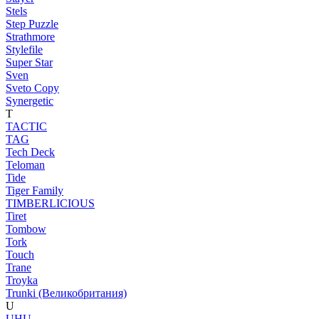
Stels
Step Puzzle
Strathmore
Stylefile
Super Star
Sven
Sveto Copy
Synergetic
T
TACTIC
TAG
Tech Deck
Teloman
Tide
Tiger Family
TIMBERLICIOUS
Tiret
Tombow
Tork
Touch
Trane
Troyka
Trunki (Великобритания)
U
UHU