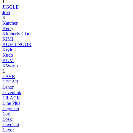
J
JIGGLE
Jovi
K
Karcher
Kerry
Kimberly Clark
KIMI
KOH-I-NOOR
Krylon
Kudo
KUM
KW-trio
L
LAVR
LECAR
Lenor
Levenhuk
LILACK
Line Plus
Logitech
Lori
Losk
Love2art
Luxor