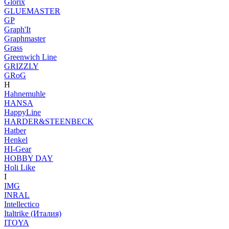
Glorix
GLUEMASTER
GP
Graph'It
Graphmaster
Grass
Greenwich Line
GRIZZLY
GRoG
H
Hahnemuhle
HANSA
HappyLine
HARDER&STEENBECK
Hatber
Henkel
HI-Gear
HOBBY DAY
Holi Like
I
IMG
INRAL
Intellectico
Italtrike (Италия)
ITOYA