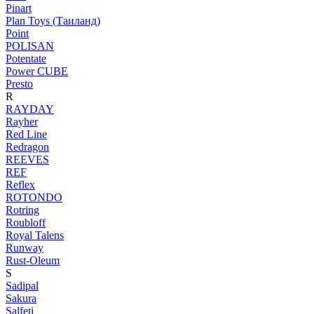
Pinart
Plan Toys (Таиланд)
Point
POLISAN
Potentate
Power CUBE
Presto
R
RAYDAY
Rayher
Red Line
Redragon
REEVES
REF
Reflex
ROTONDO
Rotring
Roubloff
Royal Talens
Runway
Rust-Oleum
S
Sadipal
Sakura
Salfeti