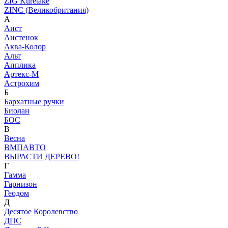
ZIG Kuretake
ZINC (Великобритания)
А
Аист
Аистенок
Аква-Колор
Альт
Апплика
Артекс-М
Астрохим
Б
Бархатные ручки
Биолан
БОС
В
Весна
ВМПАВТО
ВЫРАСТИ ДЕРЕВО!
Г
Гамма
Гарнизон
Геодом
Д
Десятое Королевство
ДПС