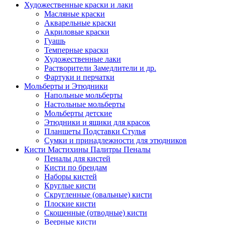
Художественные краски и лаки
Масляные краски
Акварельные краски
Акриловые краски
Гуашь
Темперные краски
Художественные лаки
Растворители Замедлители и др.
Фартуки и перчатки
Мольберты и Этюдники
Напольные мольберты
Настольные мольберты
Мольберты детские
Этюдники и ящики для красок
Планшеты Подставки Стулья
Сумки и принадлежности для этюдников
Кисти Мастихины Палитры Пеналы
Пеналы для кистей
Кисти по брендам
Наборы кистей
Круглые кисти
Скругленные (овальные) кисти
Плоские кисти
Скошенные (отводные) кисти
Веерные кисти