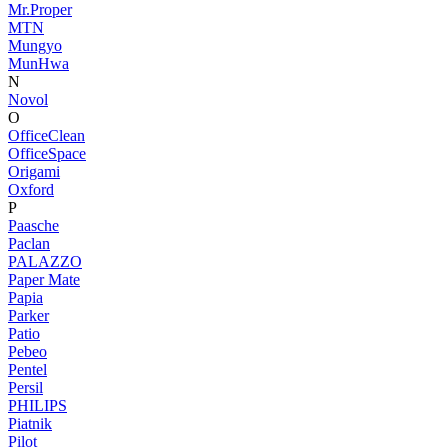
Mr.Proper
MTN
Mungyo
MunHwa
N
Novol
O
OfficeClean
OfficeSpace
Origami
Oxford
P
Paasche
Paclan
PALAZZO
Paper Mate
Papia
Parker
Patio
Pebeo
Pentel
Persil
PHILIPS
Piatnik
Pilot