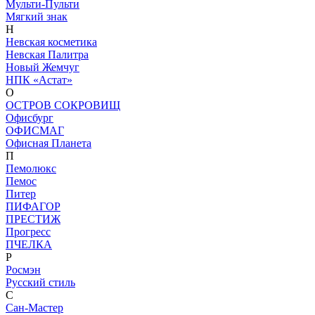
Мульти-Пульти
Мягкий знак
Н
Невская косметика
Невская Палитра
Новый Жемчуг
НПК «Астат»
О
ОСТРОВ СОКРОВИЩ
Офисбург
ОФИСМАГ
Офисная Планета
П
Пемолюкс
Пемос
Питер
ПИФАГОР
ПРЕСТИЖ
Прогресс
ПЧЕЛКА
Р
Росмэн
Русский стиль
С
Сан-Мастер