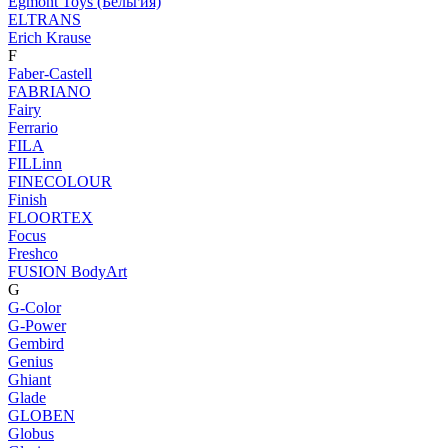
Egmont Toys (Бельгия)
ELTRANS
Erich Krause
F
Faber-Castell
FABRIANO
Fairy
Ferrario
FILA
FILLinn
FINECOLOUR
Finish
FLOORTEX
Focus
Freshco
FUSION BodyArt
G
G-Color
G-Power
Gembird
Genius
Ghiant
Glade
GLOBEN
Globus