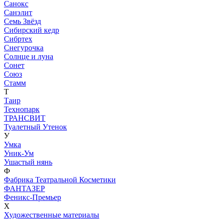
Санокс
Санэлит
Семь Звёзд
Сибирский кедр
Сибртех
Снегурочка
Солнце и луна
Сонет
Союз
Стамм
Т
Таир
Технопарк
ТРАНСВИТ
Туалетный Утенок
У
Умка
Уник-Ум
Ушастый нянь
Ф
Фабрика Театральной Косметики
ФАНТАЗЕР
Феникс-Премьер
Х
Художественные материалы