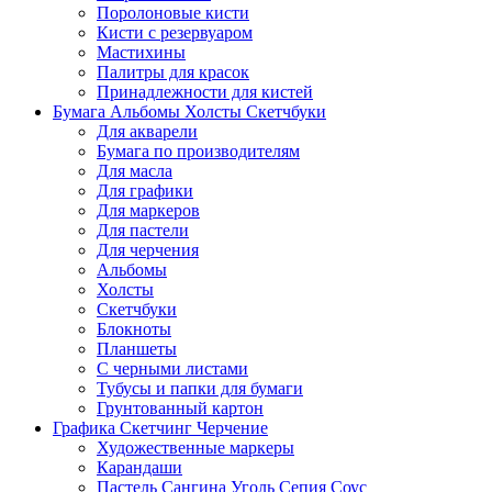
Поролоновые кисти
Кисти с резервуаром
Мастихины
Палитры для красок
Принадлежности для кистей
Бумага Альбомы Холсты Скетчбуки
Для акварели
Бумага по производителям
Для масла
Для графики
Для маркеров
Для пастели
Для черчения
Альбомы
Холсты
Скетчбуки
Блокноты
Планшеты
С черными листами
Тубусы и папки для бумаги
Грунтованный картон
Графика Скетчинг Черчение
Художественные маркеры
Карандаши
Пастель Сангина Уголь Сепия Соус