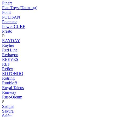
Pinart
Plan Toys (Таиланд)
Point
POLISAN
Potentate
Power CUBE
Presto
R
RAYDAY
Rayher
Red Line
Redragon
REEVES
REF
Reflex
ROTONDO
Rotring
Roubloff
Royal Talens
Runway
Rust-Oleum
S
Sadipal
Sakura
Salfeti