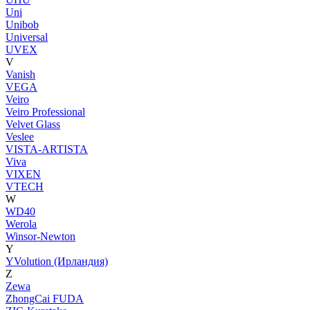
Uni
Unibob
Universal
UVEX
V
Vanish
VEGA
Veiro
Veiro Professional
Velvet Glass
Veslee
VISTA-ARTISTA
Viva
VIXEN
VTECH
W
WD40
Werola
Winsor-Newton
Y
YVolution (Ирландия)
Z
Zewa
ZhongCai FUDA