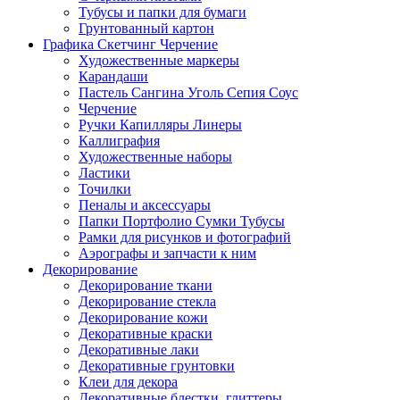
Тубусы и папки для бумаги
Грунтованный картон
Графика Скетчинг Черчение
Художественные маркеры
Карандаши
Пастель Сангина Уголь Сепия Соус
Черчение
Ручки Капилляры Линеры
Каллиграфия
Художественные наборы
Ластики
Точилки
Пеналы и аксессуары
Папки Портфолио Сумки Тубусы
Рамки для рисунков и фотографий
Аэрографы и запчасти к ним
Декорирование
Декорирование ткани
Декорирование стекла
Декорирование кожи
Декоративные краски
Декоративные лаки
Декоративные грунтовки
Клеи для декора
Декоративные блестки, глиттеры