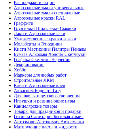
Распродажи и акции
Аэрозольные эмали универсальные
Аэрозольные эмали специальные
Аэрозольные краски RAL
Граффити
Грунтовки Шпатлевки Смывки
Лаки и Аэрозольные лаки
Художественные краски и лаки
Мольберты и Этюдники
Кисти Мастихины Палитры Пеналы
Бумага Альбомы Холсты Скетчбуки
Графика Скетчинг Черчение
Декорирование
Хобби
Маркеры для любых работ
Строительные ЛКМ
Клеи и Аэрозольные клеи
Аквагрим Бодиарт Тату
Для школы и детского творчества
Игрушки и развивающие игры
Канцелярские товары
Товары для праздников и подарки
Гигиена Санитария Бытовая химия
Автоэмали Автохимия Автосмазки
Матирующие пасты и жидкости