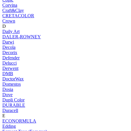
Corvina
Craft&Clay
CRETACOLOR
Crown
D
Daily Art
DALER-ROWNEY
Darwi
Decola
Decorix
Defender
Delucci
Derwent
DMB
DoctorWax
Domestos
Dosia
Dove
Dupli Color
DURABLE
Duracell
E
ECONORMULA
Edding