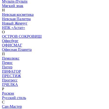
Мульти-Пульти
Мягкий знак
Н
Невская косметика
Невская Палитра
Новый Жемчуг
НПК «Астат»
О
ОСТРОВ СОКРОВИЩ
Офисбург
ОФИСМАГ
Офисная Планета
П
Пемолюкс
Пемос
Питер
ПИФАГОР
ПРЕСТИЖ
Прогресс
ПЧЕЛКА
Р
Росмэн
Русский стиль
С
Сан-Мастер