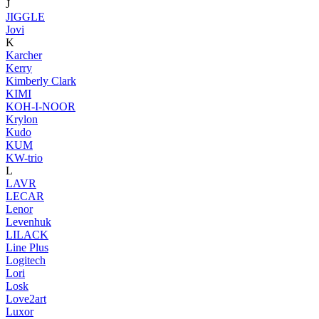
J
JIGGLE
Jovi
K
Karcher
Kerry
Kimberly Clark
KIMI
KOH-I-NOOR
Krylon
Kudo
KUM
KW-trio
L
LAVR
LECAR
Lenor
Levenhuk
LILACK
Line Plus
Logitech
Lori
Losk
Love2art
Luxor