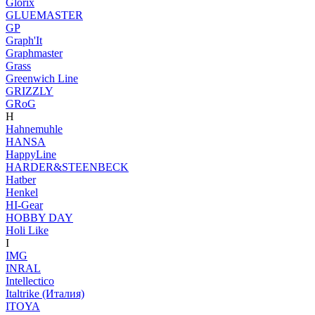
Glorix
GLUEMASTER
GP
Graph'It
Graphmaster
Grass
Greenwich Line
GRIZZLY
GRoG
H
Hahnemuhle
HANSA
HappyLine
HARDER&STEENBECK
Hatber
Henkel
HI-Gear
HOBBY DAY
Holi Like
I
IMG
INRAL
Intellectico
Italtrike (Италия)
ITOYA