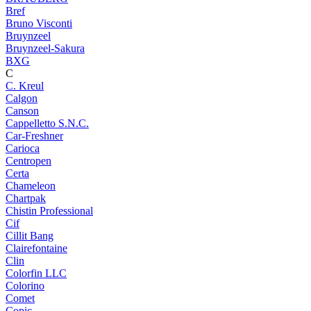
Bref
Bruno Visconti
Bruynzeel
Bruynzeel-Sakura
BXG
C
C. Kreul
Calgon
Canson
Cappelletto S.N.C.
Car-Freshner
Carioca
Centropen
Certa
Chameleon
Chartpak
Chistin Professional
Cif
Cillit Bang
Clairefontaine
Clin
Colorfin LLC
Colorino
Comet
Copic