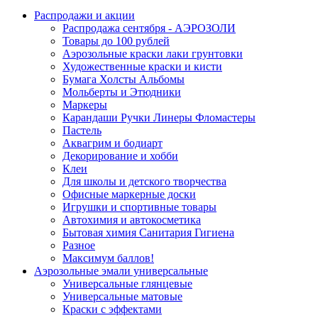
Распродажи и акции
Распродажа сентября - АЭРОЗОЛИ
Товары до 100 рублей
Аэрозольные краски лаки грунтовки
Художественные краски и кисти
Бумага Холсты Альбомы
Мольберты и Этюдники
Маркеры
Карандаши Ручки Линеры Фломастеры
Пастель
Аквагрим и бодиарт
Декорирование и хобби
Клеи
Для школы и детского творчества
Офисные маркерные доски
Игрушки и спортивные товары
Автохимия и автокосметика
Бытовая химия Санитария Гигиена
Разное
Максимум баллов!
Аэрозольные эмали универсальные
Универсальные глянцевые
Универсальные матовые
Краски с эффектами