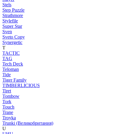
Stels
Step Puzzle
Strathmore
Stylefile
Super Star
Sven
Sveto Copy
Synergetic
T
TACTIC
TAG
Tech Deck
Teloman
Tide
Tiger Family
TIMBERLICIOUS
Tiret
Tombow
Tork
Touch
Trane
Troyka
Trunki (Великобритания)
U
UHU