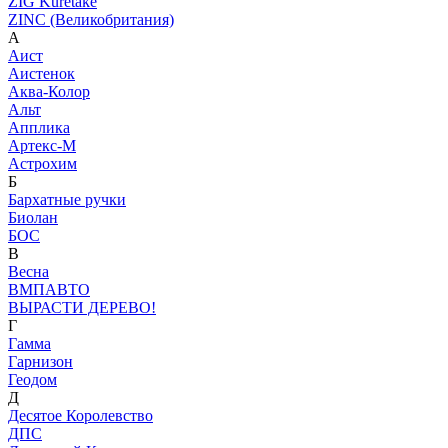
ZIG Kuretake
ZINC (Великобритания)
А
Аист
Аистенок
Аква-Колор
Альт
Апплика
Артекс-М
Астрохим
Б
Бархатные ручки
Биолан
БОС
В
Весна
ВМПАВТО
ВЫРАСТИ ДЕРЕВО!
Г
Гамма
Гарнизон
Геодом
Д
Десятое Королевство
ДПС