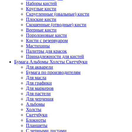
Наборы кистей
Круглые кисти
Скругленные (овальные) кисти
Плоские кисти
Скошенные (отводные) кисти
Веерные кисти
Поролоновые кисти
Кисти с резервуаром
Мастихины
Палитры для красок
Принадлежности для кистей
Бумага Альбомы Холсты Скетчбуки
Для акварели
Бумага по производителям
Для масла
Для графики
Для маркеров
Для пастели
Для черчения
Альбомы
Холсты
Скетчбуки
Блокноты
Планшеты
С черными листами