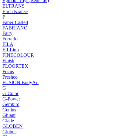
Egmont Toys (Бельгия)
ELTRANS
Erich Krause
F
Faber-Castell
FABRIANO
Fairy
Ferrario
FILA
FILLinn
FINECOLOUR
Finish
FLOORTEX
Focus
Freshco
FUSION BodyArt
G
G-Color
G-Power
Gembird
Genius
Ghiant
Glade
GLOBEN
Globus