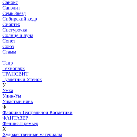
Санокс
Санэлит
Семь Звёзд
Сибирский кедр
Сибртех
Снегурочка
Солнце и луна
Сонет
Союз
Стамм
Т
Таир
Технопарк
ТРАНСВИТ
Туалетный Утенок
У
Умка
Уник-Ум
Ушастый нянь
Ф
Фабрика Театральной Косметики
ФАНТАЗЕР
Феникс-Премьер
Х
Художественные материалы