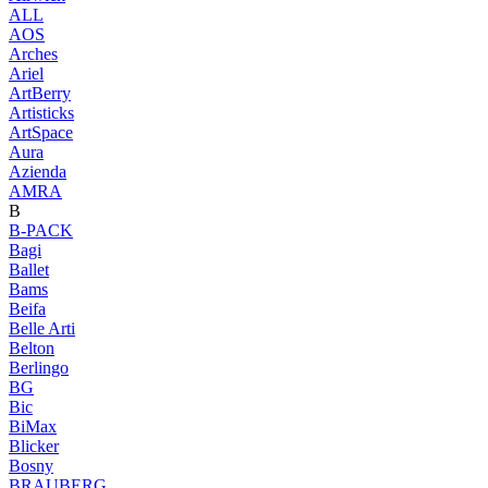
ALL
AOS
Arches
Ariel
ArtBerry
Artisticks
ArtSpace
Aura
Azienda
AМRA
B
B-PACK
Bagi
Ballet
Bams
Beifa
Belle Arti
Belton
Berlingo
BG
Bic
BiMax
Blicker
Bosny
BRAUBERG