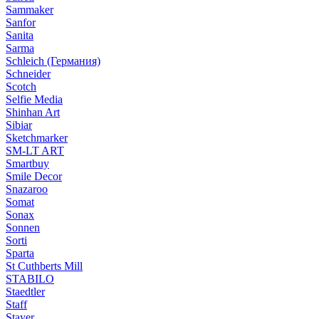
Sammaker
Sanfor
Sanita
Sarma
Schleich (Германия)
Schneider
Scotch
Selfie Media
Shinhan Art
Sibiar
Sketchmarker
SM-LT ART
Smartbuy
Smile Decor
Snazaroo
Somat
Sonax
Sonnen
Sorti
Sparta
St Cuthberts Mill
STABILO
Staedtler
Staff
Stayer