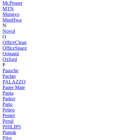
Mr.Proper
MTN
Mungyo
MunHwa
N
Novol
O
OfficeClean
OfficeSpace
Origami
Oxford
P
Paasche
Paclan
PALAZZO
Paper Mate
Papia
Parker
Patio
Pebeo
Pentel
Persil
PHILIPS
Piatnik
Pilot