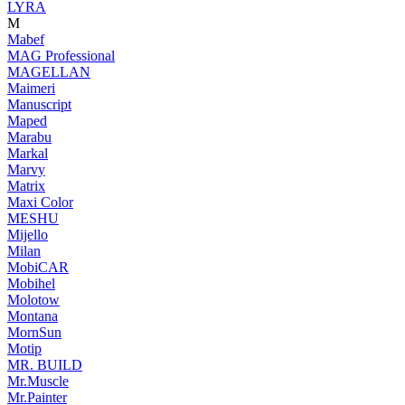
LYRA
M
Mabef
MAG Professional
MAGELLAN
Maimeri
Manuscript
Maped
Marabu
Markal
Marvy
Matrix
Maxi Color
MESHU
Mijello
Milan
MobiCAR
Mobihel
Molotow
Montana
MornSun
Motip
MR. BUILD
Mr.Muscle
Mr.Painter