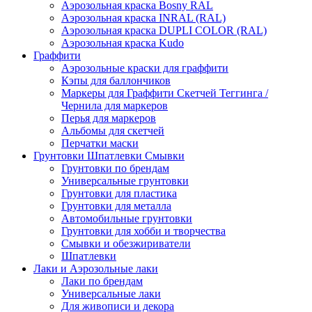
Аэрозольная краска Bosny RAL
Аэрозольная краска INRAL (RAL)
Аэрозольная краска DUPLI COLOR (RAL)
Аэрозольная краска Kudo
Граффити
Аэрозольные краски для граффити
Кэпы для баллончиков
Маркеры для Граффити Скетчей Теггинга /
Чернила для маркеров
Перья для маркеров
Альбомы для скетчей
Перчатки маски
Грунтовки Шпатлевки Смывки
Грунтовки по брендам
Универсальные грунтовки
Грунтовки для пластика
Грунтовки для металла
Автомобильные грунтовки
Грунтовки для хобби и творчества
Смывки и обезжириватели
Шпатлевки
Лаки и Аэрозольные лаки
Лаки по брендам
Универсальные лаки
Для живописи и декора