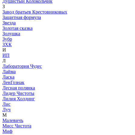
Душистый Колокольчик
З
Завод братьев Крестовниковых
Защитная формула
Звезда
Золотая сказка
Золушка
Зубр
ЗХК
И
ИП
Л
Лаборатория Чудес
Лайма
Ласка
ЛенГознак
Лесная полянка
Лидер Чистоты
Лилия Холдинг
Лис
Луч
М
Малевичъ
Мисс Чистота
Миф