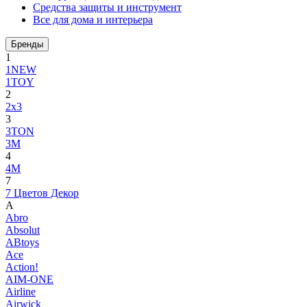
Средства защиты и инструмент
Все для дома и интерьера
Бренды
1
1NEW
1TOY
2
2x3
3
3TON
3М
4
4M
7
7 Цветов Декор
A
Abro
Absolut
ABtoys
Ace
Action!
AIM-ONE
Airline
Airwick