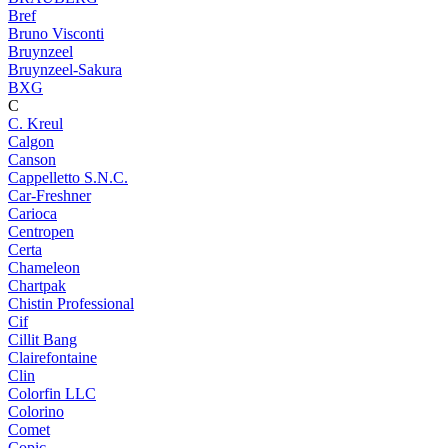
Bref
Bruno Visconti
Bruynzeel
Bruynzeel-Sakura
BXG
C
C. Kreul
Calgon
Canson
Cappelletto S.N.C.
Car-Freshner
Carioca
Centropen
Certa
Chameleon
Chartpak
Chistin Professional
Cif
Cillit Bang
Clairefontaine
Clin
Colorfin LLC
Colorino
Comet
Copic