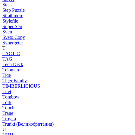
Stels
Step Puzzle
Strathmore
Stylefile
Super Star
Sven
Sveto Copy
Synergetic
T
TACTIC
TAG
Tech Deck
Teloman
Tide
Tiger Family
TIMBERLICIOUS
Tiret
Tombow
Tork
Touch
Trane
Troyka
Trunki (Великобритания)
U
UHU