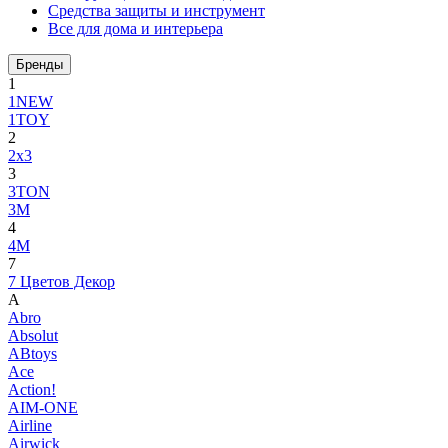
Средства защиты и инструмент
Все для дома и интерьера
Бренды
1
1NEW
1TOY
2
2x3
3
3TON
3М
4
4M
7
7 Цветов Декор
A
Abro
Absolut
ABtoys
Ace
Action!
AIM-ONE
Airline
Airwick