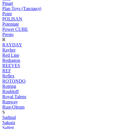
Pinart
Plan Toys (Таиланд)
Point
POLISAN
Potentate
Power CUBE
Presto
R
RAYDAY
Rayher
Red Line
Redragon
REEVES
REF
Reflex
ROTONDO
Rotring
Roubloff
Royal Talens
Runway
Rust-Oleum
S
Sadipal
Sakura
Salfeti