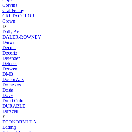
Corvina
Craft&Clay
CRETACOLOR
Crown
D
Daily Art
DALER-ROWNEY
Darwi
Decola
Decorix
Defender
Delucci
Derwent
DMB
DoctorWax
Domestos
Dosia
Dove
Dupli Color
DURABLE
Duracell
E
ECONORMULA
Edding