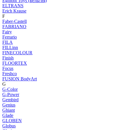
Egmont Toys (Бельгия)
ELTRANS
Erich Krause
F
Faber-Castell
FABRIANO
Fairy
Ferrario
FILA
FILLinn
FINECOLOUR
Finish
FLOORTEX
Focus
Freshco
FUSION BodyArt
G
G-Color
G-Power
Gembird
Genius
Ghiant
Glade
GLOBEN
Globus