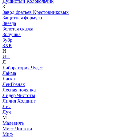
Душистый Колокольчик
З
Завод братьев Крестовниковых
Защитная формула
Звезда
Золотая сказка
Золушка
Зубр
ЗХК
И
ИП
Л
Лаборатория Чудес
Лайма
Ласка
ЛенГознак
Лесная полянка
Лидер Чистоты
Лилия Холдинг
Лис
Луч
М
Малевичъ
Мисс Чистота
Миф