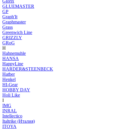
Glorix
GLUEMASTER
GP
Graph'It
Graphmaster
Grass
Greenwich Line
GRIZZLY
GRoG
H
Hahnemuhle
HANSA
HappyLine
HARDER&STEENBECK
Hatber
Henkel
HI-Gear
HOBBY DAY
Holi Like
I
IMG
INRAL
Intellectico
Italtrike (Италия)
ITOYA