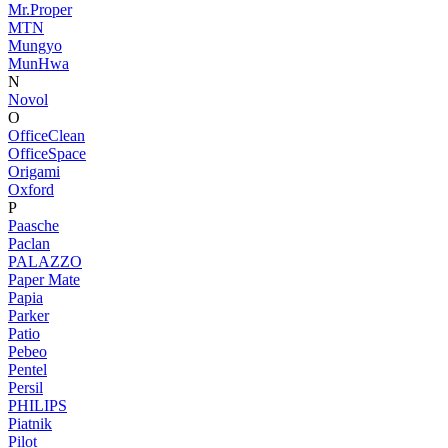
Mr.Proper
MTN
Mungyo
MunHwa
N
Novol
O
OfficeClean
OfficeSpace
Origami
Oxford
P
Paasche
Paclan
PALAZZO
Paper Mate
Papia
Parker
Patio
Pebeo
Pentel
Persil
PHILIPS
Piatnik
Pilot