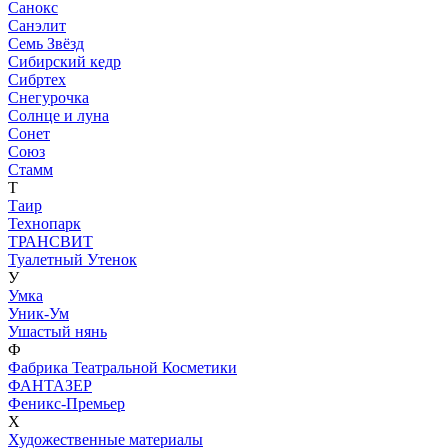
Санокс
Санэлит
Семь Звёзд
Сибирский кедр
Сибртех
Снегурочка
Солнце и луна
Сонет
Союз
Стамм
Т
Таир
Технопарк
ТРАНСВИТ
Туалетный Утенок
У
Умка
Уник-Ум
Ушастый нянь
Ф
Фабрика Театральной Косметики
ФАНТАЗЕР
Феникс-Премьер
Х
Художественные материалы