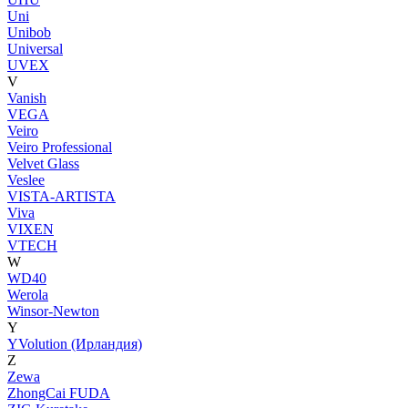
Uni
Unibob
Universal
UVEX
V
Vanish
VEGA
Veiro
Veiro Professional
Velvet Glass
Veslee
VISTA-ARTISTA
Viva
VIXEN
VTECH
W
WD40
Werola
Winsor-Newton
Y
YVolution (Ирландия)
Z
Zewa
ZhongCai FUDA