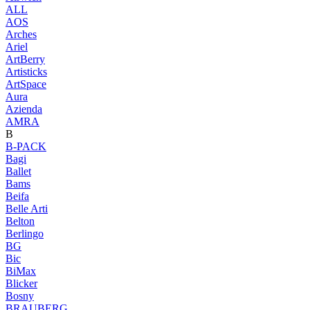
ALL
AOS
Arches
Ariel
ArtBerry
Artisticks
ArtSpace
Aura
Azienda
AМRA
B
B-PACK
Bagi
Ballet
Bams
Beifa
Belle Arti
Belton
Berlingo
BG
Bic
BiMax
Blicker
Bosny
BRAUBERG