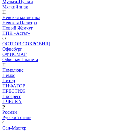
Мульти-Пульти
Мягкий знак
Н
Невская косметика
Невская Палитра
Новый Жемчуг
НПК «Астат»
О
ОСТРОВ СОКРОВИЩ
Офисбург
ОФИСМАГ
Офисная Планета
П
Пемолюкс
Пемос
Питер
ПИФАГОР
ПРЕСТИЖ
Прогресс
ПЧЕЛКА
Р
Росмэн
Русский стиль
С
Сан-Мастер