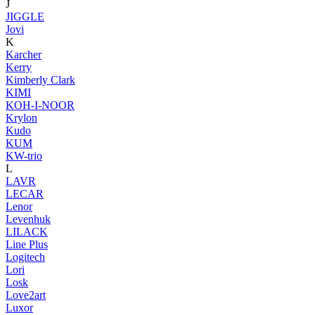
J
JIGGLE
Jovi
K
Karcher
Kerry
Kimberly Clark
KIMI
KOH-I-NOOR
Krylon
Kudo
KUM
KW-trio
L
LAVR
LECAR
Lenor
Levenhuk
LILACK
Line Plus
Logitech
Lori
Losk
Love2art
Luxor