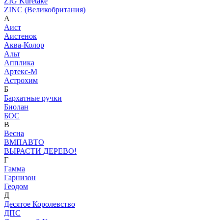
ZIG Kuretake
ZINC (Великобритания)
А
Аист
Аистенок
Аква-Колор
Альт
Апплика
Артекс-М
Астрохим
Б
Бархатные ручки
Биолан
БОС
В
Весна
ВМПАВТО
ВЫРАСТИ ДЕРЕВО!
Г
Гамма
Гарнизон
Геодом
Д
Десятое Королевство
ДПС