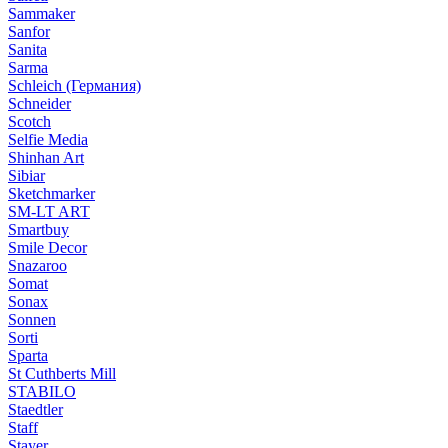
Sammaker
Sanfor
Sanita
Sarma
Schleich (Германия)
Schneider
Scotch
Selfie Media
Shinhan Art
Sibiar
Sketchmarker
SM-LT ART
Smartbuy
Smile Decor
Snazaroo
Somat
Sonax
Sonnen
Sorti
Sparta
St Cuthberts Mill
STABILO
Staedtler
Staff
Stayer