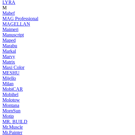
LYRA
M
Mabef
MAG Professional
MAGELLAN
Maimeri
Manuscript
Maped
Marabu
Markal
Marvy
Matrix
Maxi Color
MESHU
Mijello
Milan
MobiCAR
Mobihel
Molotow
Montana
MornSun
Motip
MR. BUILD
Mr.Muscle
Mr.Painter