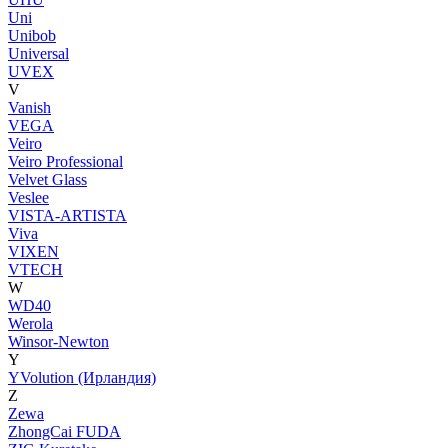
Uni
Unibob
Universal
UVEX
V
Vanish
VEGA
Veiro
Veiro Professional
Velvet Glass
Veslee
VISTA-ARTISTA
Viva
VIXEN
VTECH
W
WD40
Werola
Winsor-Newton
Y
YVolution (Ирландия)
Z
Zewa
ZhongCai FUDA