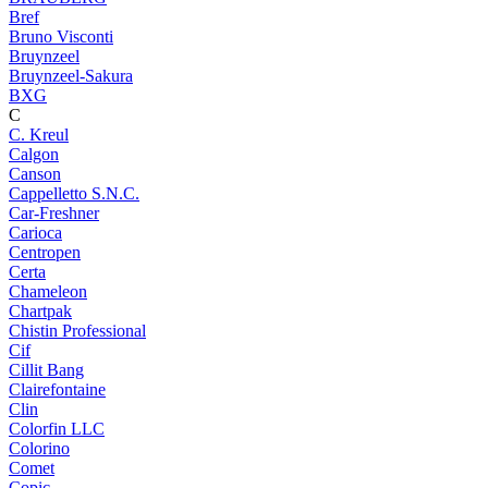
Bref
Bruno Visconti
Bruynzeel
Bruynzeel-Sakura
BXG
C
C. Kreul
Calgon
Canson
Cappelletto S.N.C.
Car-Freshner
Carioca
Centropen
Certa
Chameleon
Chartpak
Chistin Professional
Cif
Cillit Bang
Clairefontaine
Clin
Colorfin LLC
Colorino
Comet
Copic