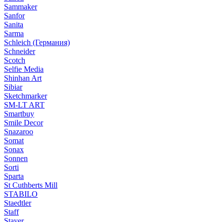
Sammaker
Sanfor
Sanita
Sarma
Schleich (Германия)
Schneider
Scotch
Selfie Media
Shinhan Art
Sibiar
Sketchmarker
SM-LT ART
Smartbuy
Smile Decor
Snazaroo
Somat
Sonax
Sonnen
Sorti
Sparta
St Cuthberts Mill
STABILO
Staedtler
Staff
Stayer