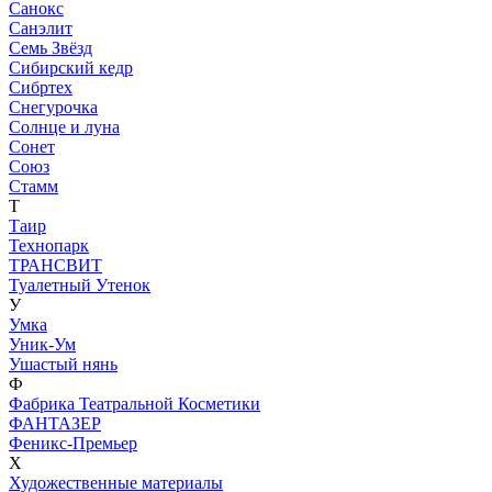
Санокс
Санэлит
Семь Звёзд
Сибирский кедр
Сибртех
Снегурочка
Солнце и луна
Сонет
Союз
Стамм
Т
Таир
Технопарк
ТРАНСВИТ
Туалетный Утенок
У
Умка
Уник-Ум
Ушастый нянь
Ф
Фабрика Театральной Косметики
ФАНТАЗЕР
Феникс-Премьер
Х
Художественные материалы