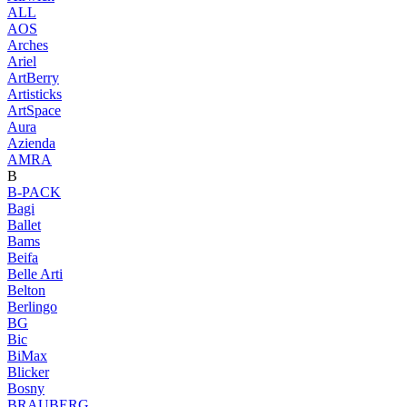
ALL
AOS
Arches
Ariel
ArtBerry
Artisticks
ArtSpace
Aura
Azienda
AМRA
B
B-PACK
Bagi
Ballet
Bams
Beifa
Belle Arti
Belton
Berlingo
BG
Bic
BiMax
Blicker
Bosny
BRAUBERG