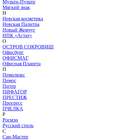
Мульти-Пульти
Мягкий знак
Н
Невская косметика
Невская Палитра
Новый Жемчуг
НПК «Астат»
О
ОСТРОВ СОКРОВИЩ
Офисбург
ОФИСМАГ
Офисная Планета
П
Пемолюкс
Пемос
Питер
ПИФАГОР
ПРЕСТИЖ
Прогресс
ПЧЕЛКА
Р
Росмэн
Русский стиль
С
Сан-Мастер