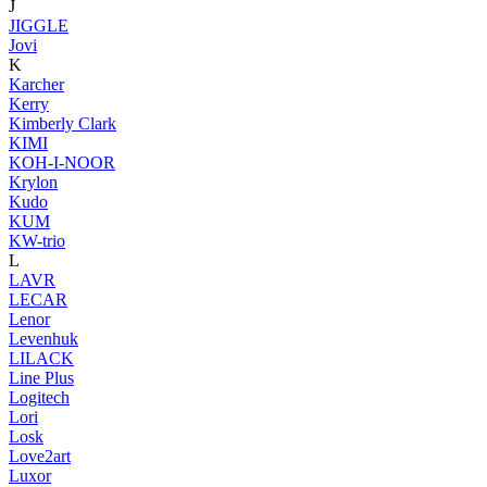
J
JIGGLE
Jovi
K
Karcher
Kerry
Kimberly Clark
KIMI
KOH-I-NOOR
Krylon
Kudo
KUM
KW-trio
L
LAVR
LECAR
Lenor
Levenhuk
LILACK
Line Plus
Logitech
Lori
Losk
Love2art
Luxor