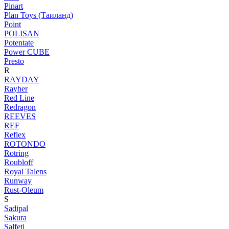
Pinart
Plan Toys (Таиланд)
Point
POLISAN
Potentate
Power CUBE
Presto
R
RAYDAY
Rayher
Red Line
Redragon
REEVES
REF
Reflex
ROTONDO
Rotring
Roubloff
Royal Talens
Runway
Rust-Oleum
S
Sadipal
Sakura
Salfeti