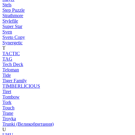
Stels
Step Puzzle
Strathmore
Stylefile
Super Star
Sven
Sveto Copy
Synergetic
T
TACTIC
TAG
Tech Deck
Teloman
Tide
Tiger Family
TIMBERLICIOUS
Tiret
Tombow
Tork
Touch
Trane
Troyka
Trunki (Великобритания)
U
UHU