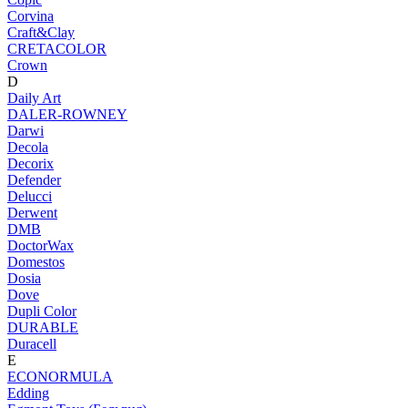
Corvina
Craft&Clay
CRETACOLOR
Crown
D
Daily Art
DALER-ROWNEY
Darwi
Decola
Decorix
Defender
Delucci
Derwent
DMB
DoctorWax
Domestos
Dosia
Dove
Dupli Color
DURABLE
Duracell
E
ECONORMULA
Edding