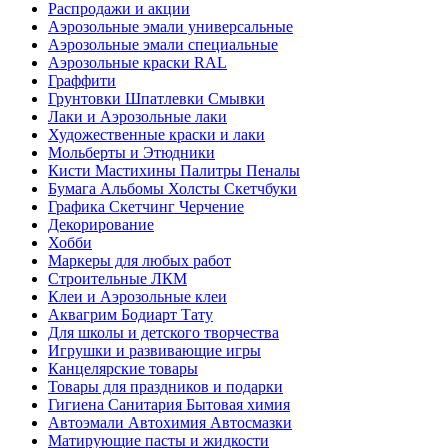
Распродажи и акции
Аэрозольные эмали универсальные
Аэрозольные эмали специальные
Аэрозольные краски RAL
Граффити
Грунтовки Шпатлевки Смывки
Лаки и Аэрозольные лаки
Художественные краски и лаки
Мольберты и Этюдники
Кисти Мастихины Палитры Пеналы
Бумага Альбомы Холсты Скетчбуки
Графика Скетчинг Черчение
Декорирование
Хобби
Маркеры для любых работ
Строительные ЛКМ
Клеи и Аэрозольные клеи
Аквагрим Бодиарт Тату
Для школы и детского творчества
Игрушки и развивающие игры
Канцелярские товары
Товары для праздников и подарки
Гигиена Санитария Бытовая химия
Автоэмали Автохимия Автосмазки
Матирующие пасты и жидкости