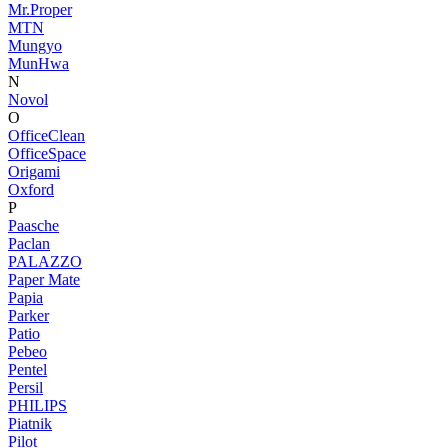
Mr.Proper
MTN
Mungyo
MunHwa
N
Novol
O
OfficeClean
OfficeSpace
Origami
Oxford
P
Paasche
Paclan
PALAZZO
Paper Mate
Papia
Parker
Patio
Pebeo
Pentel
Persil
PHILIPS
Piatnik
Pilot