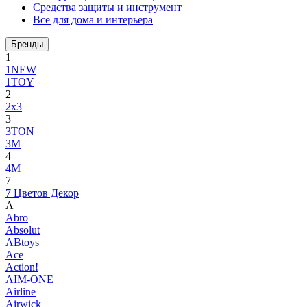
Средства защиты и инструмент
Все для дома и интерьера
Бренды
1
1NEW
1TOY
2
2x3
3
3TON
3М
4
4M
7
7 Цветов Декор
A
Abro
Absolut
ABtoys
Ace
Action!
AIM-ONE
Airline
Airwick