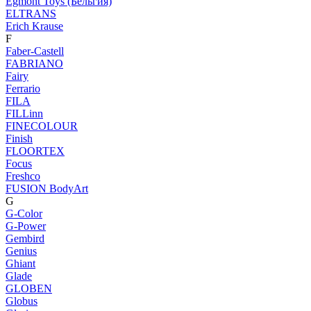
Egmont Toys (Бельгия)
ELTRANS
Erich Krause
F
Faber-Castell
FABRIANO
Fairy
Ferrario
FILA
FILLinn
FINECOLOUR
Finish
FLOORTEX
Focus
Freshco
FUSION BodyArt
G
G-Color
G-Power
Gembird
Genius
Ghiant
Glade
GLOBEN
Globus