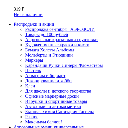
319 ₽
Нет в наличии
Распродажи и акции
Распродажа сентября - АЭРОЗОЛИ
Товары до 100 рублей
Аэрозольные краски лаки грунтовки
Художественные краски и кисти
Бумага Холсты Альбомы
Мольберты и Этюдники
Маркеры
Карандаши Ручки Линеры Фломастеры
Пастель
Аквагрим и бодиарт
Декорирование и хобби
Клеи
Для школы и детского творчества
Офисные маркерные доски
Игрушки и спортивные товары
Автохимия и автокосметика
Бытовая химия Санитария Гигиена
Разное
Максимум баллов!
Аэрозольные эмали универсальные