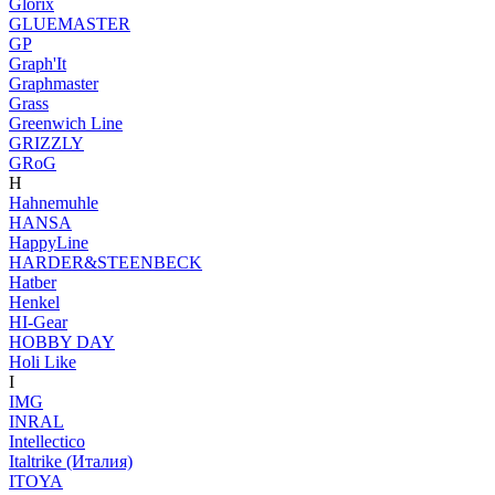
Glorix
GLUEMASTER
GP
Graph'It
Graphmaster
Grass
Greenwich Line
GRIZZLY
GRoG
H
Hahnemuhle
HANSA
HappyLine
HARDER&STEENBECK
Hatber
Henkel
HI-Gear
HOBBY DAY
Holi Like
I
IMG
INRAL
Intellectico
Italtrike (Италия)
ITOYA