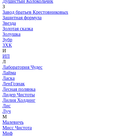
Душистый Колокольчик
З
Завод братьев Крестовниковых
Защитная формула
Звезда
Золотая сказка
Золушка
Зубр
ЗХК
И
ИП
Л
Лаборатория Чудес
Лайма
Ласка
ЛенГознак
Лесная полянка
Лидер Чистоты
Лилия Холдинг
Лис
Луч
М
Малевичъ
Мисс Чистота
Миф