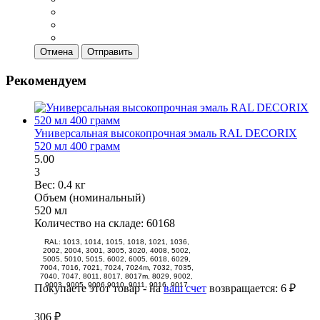
Отмена
Отправить
Рекомендуем
Универсальная высокопрочная эмаль RAL DECORIX
520 мл 400 грамм
5.00
3
Вес:
0.4 кг
Объем (номинальный)
520 мл
Количество на складе:
60168
RAL: 1013, 1014, 1015, 1018, 1021, 1036,
2002, 2004, 3001, 3005, 3020, 4008, 5002,
5005, 5010, 5015, 6002, 6005, 6018, 6029,
7004, 7016, 7021, 7024, 7024m, 7032, 7035,
7040, 7047, 8011, 8017, 8017m, 8029, 9002,
9003, 9005, 9006 9010, 9011, 9016, 9017
Покупаете этот товар - на
ваш счет
возвращается:
6 ₽
306 ₽