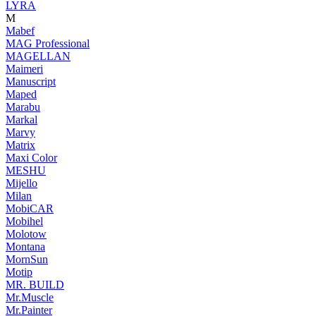
LYRA
M
Mabef
MAG Professional
MAGELLAN
Maimeri
Manuscript
Maped
Marabu
Markal
Marvy
Matrix
Maxi Color
MESHU
Mijello
Milan
MobiCAR
Mobihel
Molotow
Montana
MornSun
Motip
MR. BUILD
Mr.Muscle
Mr.Painter