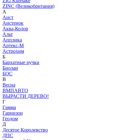
ZIG Kuretake
ZINC (Великобритания)
А
Аист
Аистенок
Аква-Колор
Альт
Апплика
Артекс-М
Астрохим
Б
Бархатные ручки
Биолан
БОС
В
Весна
ВМПАВТО
ВЫРАСТИ ДЕРЕВО!
Г
Гамма
Гарнизон
Геодом
Д
Десятое Королевство
ДПС