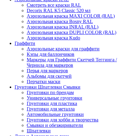
Смотреть все краски RAL
Decorix RAL K5 Classic 520 мл
Аэрозольная краска MAXI COLOR (RAL)
Аэрозольная краска Bosny RAL
Аэрозольная краска INRAL (RAL)
Аэрозольная краска DUPLI COLOR (RAL)
Аэрозольная краска Kudo
Граффити
Аэрозольные краски для граффити
Кэпы для баллончиков
Маркеры для Граффити Скетчей Теггинга /
Чернила для маркеров
Перья для маркеров
Альбомы для скетчей
Перчатки маски
Грунтовки Шпатлевки Смывки
Грунтовки по брендам
Универсальные грунтовки
Грунтовки для пластика
Грунтовки для металла
Автомобильные грунтовки
Грунтовки для хобби и творчества
Смывки и обезжириватели
Шпатлевки