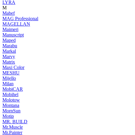
LYRA
M
Mabef
MAG Professional
MAGELLAN
Maimeri
Manuscript
Maped
Marabu
Markal
Marvy
Matrix
Maxi Color
MESHU
Mijello
Milan
MobiCAR
Mobihel
Molotow
Montana
MornSun
Motip
MR. BUILD
Mr.Muscle
Mr.Painter