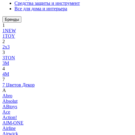
Средства защиты и инструмент
Все для дома и интерьера
Бренды
1
1NEW
1TOY
2
2x3
3
3TON
3М
4
4M
7
7 Цветов Декор
A
Abro
Absolut
ABtoys
Ace
Action!
AIM-ONE
Airline
Airwick