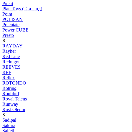
Pinart
Plan Toys (Таиланд)
Point
POLISAN
Potentate
Power CUBE
Presto
R
RAYDAY
Rayher
Red Line
Redragon
REEVES
REF
Reflex
ROTONDO
Rotring
Roubloff
Royal Talens
Runway
Rust-Oleum
S
Sadipal
Sakura
Salfeti