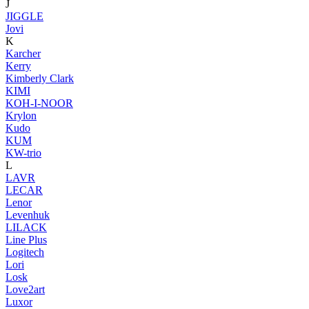
J
JIGGLE
Jovi
K
Karcher
Kerry
Kimberly Clark
KIMI
KOH-I-NOOR
Krylon
Kudo
KUM
KW-trio
L
LAVR
LECAR
Lenor
Levenhuk
LILACK
Line Plus
Logitech
Lori
Losk
Love2art
Luxor