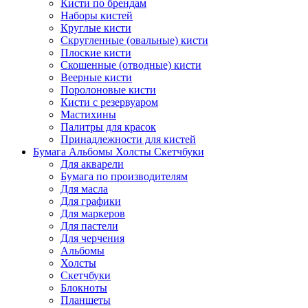
Кисти по брендам
Наборы кистей
Круглые кисти
Скругленные (овальные) кисти
Плоские кисти
Скошенные (отводные) кисти
Веерные кисти
Поролоновые кисти
Кисти с резервуаром
Мастихины
Палитры для красок
Принадлежности для кистей
Бумага Альбомы Холсты Скетчбуки
Для акварели
Бумага по производителям
Для масла
Для графики
Для маркеров
Для пастели
Для черчения
Альбомы
Холсты
Скетчбуки
Блокноты
Планшеты