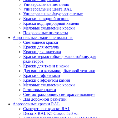
Универсальные металлик
Универсальные цвета RAL
Универсальные флуоресцентные
Краски на водной основе
Краска под природный камень
Меловые смываемые краски
Покрасочные пистолеты
Аэрозольные эмали специальные
Светящиеся краски
Краски для металла
Краски для пластика
Краски термостойкие, жаростойкие, для
радиаторов
Краски для ткани и кожи
Для ванн и керамики, бытовой техники
Краски с эффектами
Краски с эффектом камня
Меловые смываемые краски
Резиновые краски
Светоотражающие, светорассеивающие
Для дорожной разметки
Аэрозольные краски RAL
Смотреть все краски RAL
Decorix RAL K5 Classic 520 мл