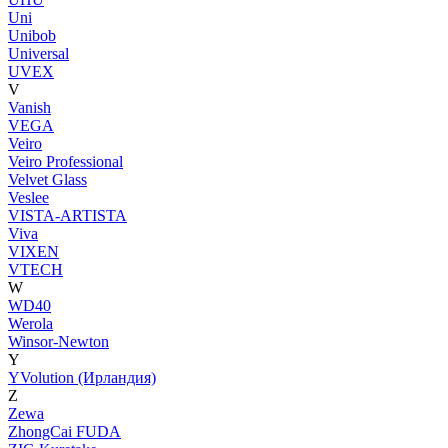
Uni
Unibob
Universal
UVEX
V
Vanish
VEGA
Veiro
Veiro Professional
Velvet Glass
Veslee
VISTA-ARTISTA
Viva
VIXEN
VTECH
W
WD40
Werola
Winsor-Newton
Y
YVolution (Ирландия)
Z
Zewa
ZhongCai FUDA