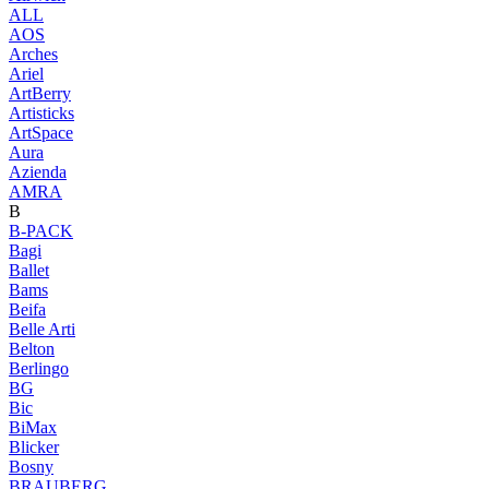
ALL
AOS
Arches
Ariel
ArtBerry
Artisticks
ArtSpace
Aura
Azienda
AМRA
B
B-PACK
Bagi
Ballet
Bams
Beifa
Belle Arti
Belton
Berlingo
BG
Bic
BiMax
Blicker
Bosny
BRAUBERG