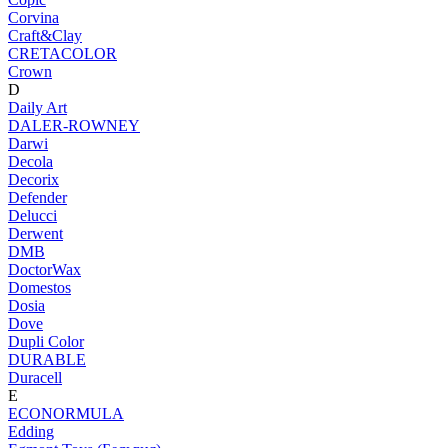
Corvina
Craft&Clay
CRETACOLOR
Crown
D
Daily Art
DALER-ROWNEY
Darwi
Decola
Decorix
Defender
Delucci
Derwent
DMB
DoctorWax
Domestos
Dosia
Dove
Dupli Color
DURABLE
Duracell
E
ECONORMULA
Edding