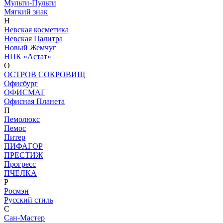
Мульти-Пульти
Мягкий знак
Н
Невская косметика
Невская Палитра
Новый Жемчуг
НПК «Астат»
О
ОСТРОВ СОКРОВИЩ
Офисбург
ОФИСМАГ
Офисная Планета
П
Пемолюкс
Пемос
Питер
ПИФАГОР
ПРЕСТИЖ
Прогресс
ПЧЕЛКА
Р
Росмэн
Русский стиль
С
Сан-Мастер