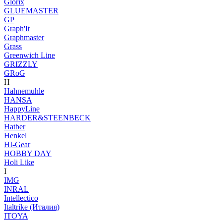
Glorix
GLUEMASTER
GP
Graph'It
Graphmaster
Grass
Greenwich Line
GRIZZLY
GRoG
H
Hahnemuhle
HANSA
HappyLine
HARDER&STEENBECK
Hatber
Henkel
HI-Gear
HOBBY DAY
Holi Like
I
IMG
INRAL
Intellectico
Italtrike (Италия)
ITOYA