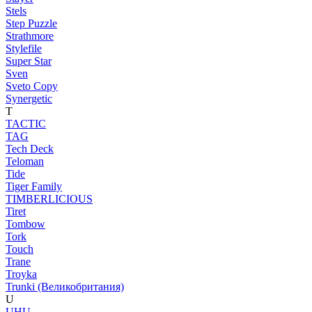
Stels
Step Puzzle
Strathmore
Stylefile
Super Star
Sven
Sveto Copy
Synergetic
T
TACTIC
TAG
Tech Deck
Teloman
Tide
Tiger Family
TIMBERLICIOUS
Tiret
Tombow
Tork
Touch
Trane
Troyka
Trunki (Великобритания)
U
UHU