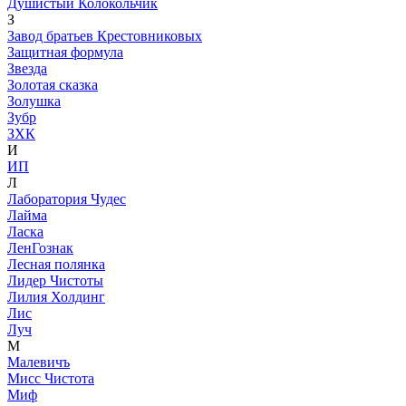
Душистый Колокольчик
З
Завод братьев Крестовниковых
Защитная формула
Звезда
Золотая сказка
Золушка
Зубр
ЗХК
И
ИП
Л
Лаборатория Чудес
Лайма
Ласка
ЛенГознак
Лесная полянка
Лидер Чистоты
Лилия Холдинг
Лис
Луч
М
Малевичъ
Мисс Чистота
Миф