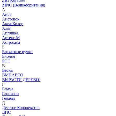
ZIG Kuretake
ZINC (Великобритания)
А
Аист
Аистенок
Аква-Колор
Альт
Апплика
Артекс-М
Астрохим
Б
Бархатные ручки
Биолан
БОС
В
Весна
ВМПАВТО
ВЫРАСТИ ДЕРЕВО!
Г
Гамма
Гарнизон
Геодом
Д
Десятое Королевство
ДПС