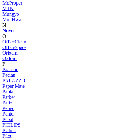
Mr.Proper
MTN
Mungyo
MunHwa
N
Novol
O
OfficeClean
OfficeSpace
Origami
Oxford
P
Paasche
Paclan
PALAZZO
Paper Mate
Papia
Parker
Patio
Pebeo
Pentel
Persil
PHILIPS
Piatnik
Pilot