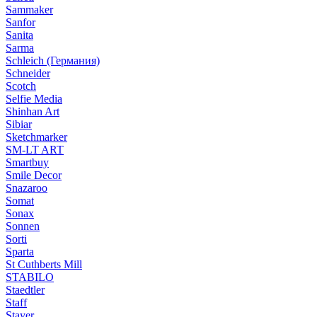
Sammaker
Sanfor
Sanita
Sarma
Schleich (Германия)
Schneider
Scotch
Selfie Media
Shinhan Art
Sibiar
Sketchmarker
SM-LT ART
Smartbuy
Smile Decor
Snazaroo
Somat
Sonax
Sonnen
Sorti
Sparta
St Cuthberts Mill
STABILO
Staedtler
Staff
Stayer