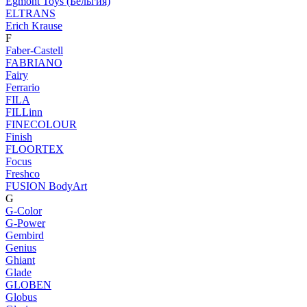
Egmont Toys (Бельгия)
ELTRANS
Erich Krause
F
Faber-Castell
FABRIANO
Fairy
Ferrario
FILA
FILLinn
FINECOLOUR
Finish
FLOORTEX
Focus
Freshco
FUSION BodyArt
G
G-Color
G-Power
Gembird
Genius
Ghiant
Glade
GLOBEN
Globus