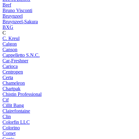
Bref
Bruno Visconti
Bruynzeel
Bruynzeel-Sakura
BXG
C
C. Kreul
Calgon
Canson
Cappelletto S.N.C.
Car-Freshner
Carioca
Centropen
Certa
Chameleon
Chartpak
Chistin Professional
Cif
Cillit Bang
Clairefontaine
Clin
Colorfin LLC
Colorino
Comet
Copic