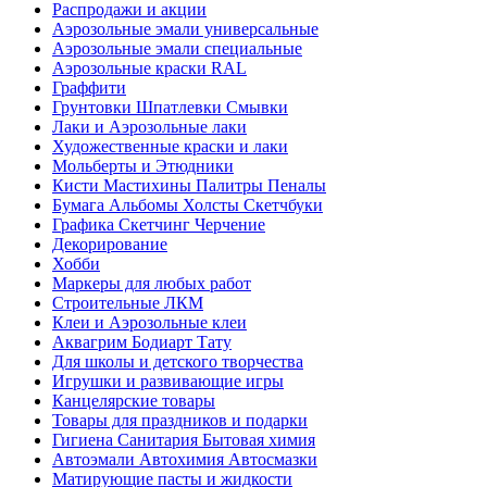
Распродажи и акции
Аэрозольные эмали универсальные
Аэрозольные эмали специальные
Аэрозольные краски RAL
Граффити
Грунтовки Шпатлевки Смывки
Лаки и Аэрозольные лаки
Художественные краски и лаки
Мольберты и Этюдники
Кисти Мастихины Палитры Пеналы
Бумага Альбомы Холсты Скетчбуки
Графика Скетчинг Черчение
Декорирование
Хобби
Маркеры для любых работ
Строительные ЛКМ
Клеи и Аэрозольные клеи
Аквагрим Бодиарт Тату
Для школы и детского творчества
Игрушки и развивающие игры
Канцелярские товары
Товары для праздников и подарки
Гигиена Санитария Бытовая химия
Автоэмали Автохимия Автосмазки
Матирующие пасты и жидкости