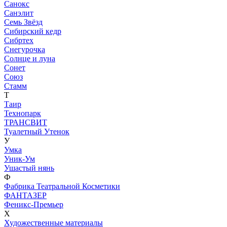
Санокс
Санэлит
Семь Звёзд
Сибирский кедр
Сибртех
Снегурочка
Солнце и луна
Сонет
Союз
Стамм
Т
Таир
Технопарк
ТРАНСВИТ
Туалетный Утенок
У
Умка
Уник-Ум
Ушастый нянь
Ф
Фабрика Театральной Косметики
ФАНТАЗЕР
Феникс-Премьер
Х
Художественные материалы