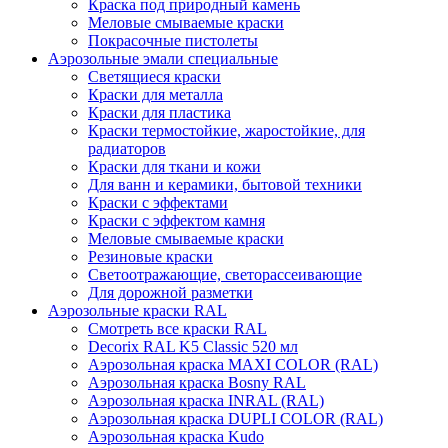
Краска под природный камень
Меловые смываемые краски
Покрасочные пистолеты
Аэрозольные эмали специальные
Светящиеся краски
Краски для металла
Краски для пластика
Краски термостойкие, жаростойкие, для
радиаторов
Краски для ткани и кожи
Для ванн и керамики, бытовой техники
Краски с эффектами
Краски с эффектом камня
Меловые смываемые краски
Резиновые краски
Светоотражающие, светорассеивающие
Для дорожной разметки
Аэрозольные краски RAL
Смотреть все краски RAL
Decorix RAL K5 Classic 520 мл
Аэрозольная краска MAXI COLOR (RAL)
Аэрозольная краска Bosny RAL
Аэрозольная краска INRAL (RAL)
Аэрозольная краска DUPLI COLOR (RAL)
Аэрозольная краска Kudo