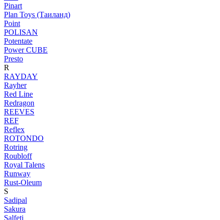
Pinart
Plan Toys (Таиланд)
Point
POLISAN
Potentate
Power CUBE
Presto
R
RAYDAY
Rayher
Red Line
Redragon
REEVES
REF
Reflex
ROTONDO
Rotring
Roubloff
Royal Talens
Runway
Rust-Oleum
S
Sadipal
Sakura
Salfeti