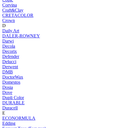
Corvina
Craft&Clay
CRETACOLOR
Crown
D
Daily Art
DALER-ROWNEY
Darwi
Decola
Decorix
Defender
Delucci
Derwent
DMB
DoctorWax
Domestos
Dosia
Dove
Dupli Color
DURABLE
Duracell
E
ECONORMULA
Edding