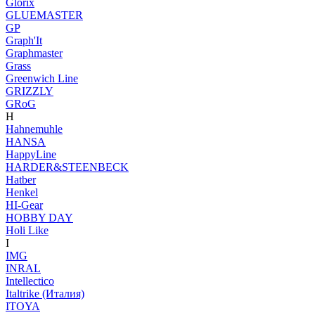
Glorix
GLUEMASTER
GP
Graph'It
Graphmaster
Grass
Greenwich Line
GRIZZLY
GRoG
H
Hahnemuhle
HANSA
HappyLine
HARDER&STEENBECK
Hatber
Henkel
HI-Gear
HOBBY DAY
Holi Like
I
IMG
INRAL
Intellectico
Italtrike (Италия)
ITOYA