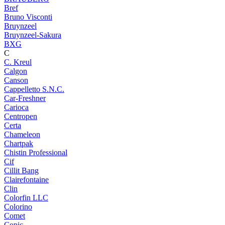
Bref
Bruno Visconti
Bruynzeel
Bruynzeel-Sakura
BXG
C
C. Kreul
Calgon
Canson
Cappelletto S.N.C.
Car-Freshner
Carioca
Centropen
Certa
Chameleon
Chartpak
Chistin Professional
Cif
Cillit Bang
Clairefontaine
Clin
Colorfin LLC
Colorino
Comet
Copic