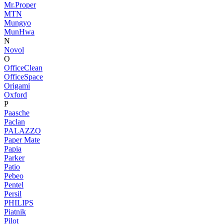
Mr.Proper
MTN
Mungyo
MunHwa
N
Novol
O
OfficeClean
OfficeSpace
Origami
Oxford
P
Paasche
Paclan
PALAZZO
Paper Mate
Papia
Parker
Patio
Pebeo
Pentel
Persil
PHILIPS
Piatnik
Pilot