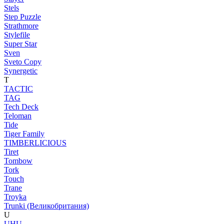
Stels
Step Puzzle
Strathmore
Stylefile
Super Star
Sven
Sveto Copy
Synergetic
T
TACTIC
TAG
Tech Deck
Teloman
Tide
Tiger Family
TIMBERLICIOUS
Tiret
Tombow
Tork
Touch
Trane
Troyka
Trunki (Великобритания)
U
UHU