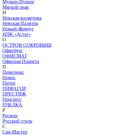
Мульти-Пульти
Мягкий знак
Н
Невская косметика
Невская Палитра
Новый Жемчуг
НПК «Астат»
О
ОСТРОВ СОКРОВИЩ
Офисбург
ОФИСМАГ
Офисная Планета
П
Пемолюкс
Пемос
Питер
ПИФАГОР
ПРЕСТИЖ
Прогресс
ПЧЕЛКА
Р
Росмэн
Русский стиль
С
Сан-Мастер