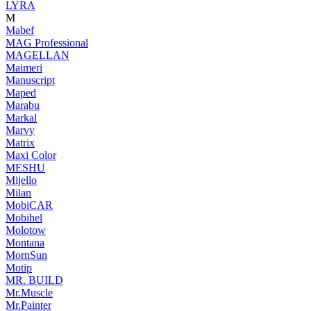
LYRA
M
Mabef
MAG Professional
MAGELLAN
Maimeri
Manuscript
Maped
Marabu
Markal
Marvy
Matrix
Maxi Color
MESHU
Mijello
Milan
MobiCAR
Mobihel
Molotow
Montana
MornSun
Motip
MR. BUILD
Mr.Muscle
Mr.Painter