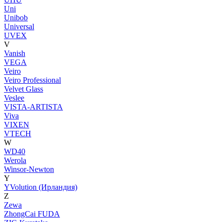
Uni
Unibob
Universal
UVEX
V
Vanish
VEGA
Veiro
Veiro Professional
Velvet Glass
Veslee
VISTA-ARTISTA
Viva
VIXEN
VTECH
W
WD40
Werola
Winsor-Newton
Y
YVolution (Ирландия)
Z
Zewa
ZhongCai FUDA