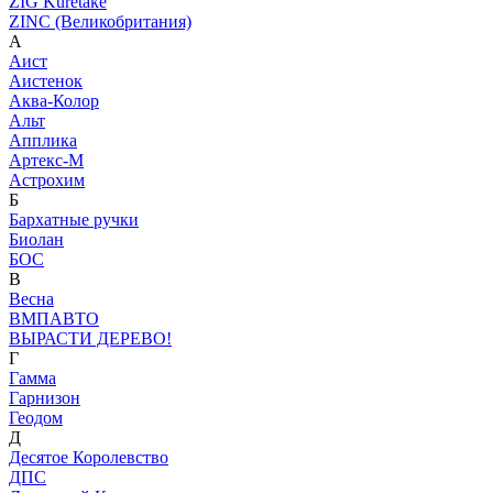
ZIG Kuretake
ZINC (Великобритания)
А
Аист
Аистенок
Аква-Колор
Альт
Апплика
Артекс-М
Астрохим
Б
Бархатные ручки
Биолан
БОС
В
Весна
ВМПАВТО
ВЫРАСТИ ДЕРЕВО!
Г
Гамма
Гарнизон
Геодом
Д
Десятое Королевство
ДПС