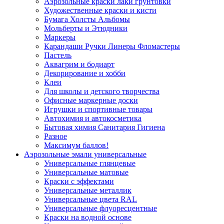
Аэрозольные краски лаки грунтовки
Художественные краски и кисти
Бумага Холсты Альбомы
Мольберты и Этюдники
Маркеры
Карандаши Ручки Линеры Фломастеры
Пастель
Аквагрим и бодиарт
Декорирование и хобби
Клеи
Для школы и детского творчества
Офисные маркерные доски
Игрушки и спортивные товары
Автохимия и автокосметика
Бытовая химия Санитария Гигиена
Разное
Максимум баллов!
Аэрозольные эмали универсальные
Универсальные глянцевые
Универсальные матовые
Краски с эффектами
Универсальные металлик
Универсальные цвета RAL
Универсальные флуоресцентные
Краски на водной основе