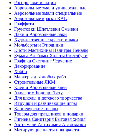
Распродажи и акции
Аэрозольные эмали универсальные
Аэрозольные эмали специальные
Аэрозольные краски RAL
Граффити
Грунтовки Шпатлевки Смывки
Лаки и Аэрозольные лаки
Художественные краски и лаки
Мольберты и Этюдники
Кисти Мастихины Палитры Пеналы
Бумага Альбомы Холсты Скетчбуки
Графика Скетчинг Черчение
Декорирование
Хобби
Маркеры для любых работ
Строительные ЛКМ
Клеи и Аэрозольные клеи
Аквагрим Бодиарт Тату
Для школы и детского творчества
Игрушки и развивающие игры
Канцелярские товары
Товары для праздников и подарки
Гигиена Санитария Бытовая химия
Автоэмали Автохимия Автосмазки
Матирующие пасты и жидкости