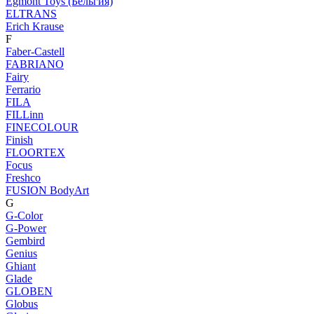
Egmont Toys (Бельгия)
ELTRANS
Erich Krause
F
Faber-Castell
FABRIANO
Fairy
Ferrario
FILA
FILLinn
FINECOLOUR
Finish
FLOORTEX
Focus
Freshco
FUSION BodyArt
G
G-Color
G-Power
Gembird
Genius
Ghiant
Glade
GLOBEN
Globus