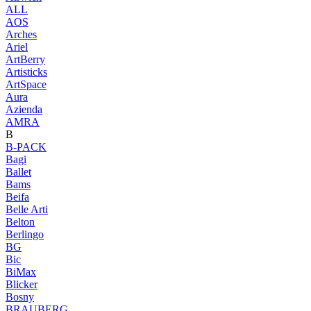
ALL
AOS
Arches
Ariel
ArtBerry
Artisticks
ArtSpace
Aura
Azienda
AМRA
B
B-PACK
Bagi
Ballet
Bams
Beifa
Belle Arti
Belton
Berlingo
BG
Bic
BiMax
Blicker
Bosny
BRAUBERG