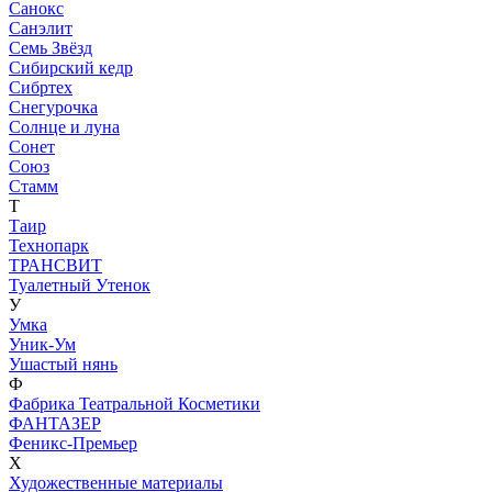
Санокс
Санэлит
Семь Звёзд
Сибирский кедр
Сибртех
Снегурочка
Солнце и луна
Сонет
Союз
Стамм
Т
Таир
Технопарк
ТРАНСВИТ
Туалетный Утенок
У
Умка
Уник-Ум
Ушастый нянь
Ф
Фабрика Театральной Косметики
ФАНТАЗЕР
Феникс-Премьер
Х
Художественные материалы