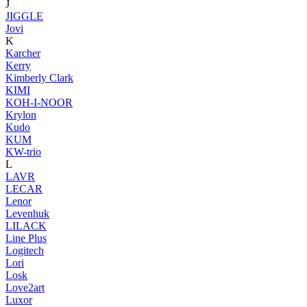
J
JIGGLE
Jovi
K
Karcher
Kerry
Kimberly Clark
KIMI
KOH-I-NOOR
Krylon
Kudo
KUM
KW-trio
L
LAVR
LECAR
Lenor
Levenhuk
LILACK
Line Plus
Logitech
Lori
Losk
Love2art
Luxor