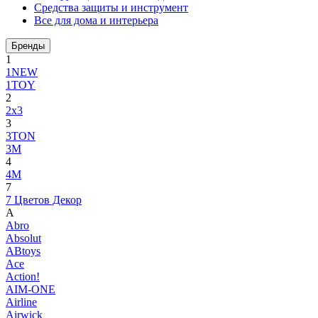
Средства защиты и инструмент
Все для дома и интерьера
Бренды
1
1NEW
1TOY
2
2x3
3
3TON
3М
4
4M
7
7 Цветов Декор
A
Abro
Absolut
ABtoys
Ace
Action!
AIM-ONE
Airline
Airwick