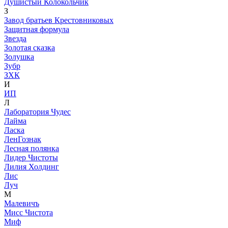
Душистый Колокольчик
З
Завод братьев Крестовниковых
Защитная формула
Звезда
Золотая сказка
Золушка
Зубр
ЗХК
И
ИП
Л
Лаборатория Чудес
Лайма
Ласка
ЛенГознак
Лесная полянка
Лидер Чистоты
Лилия Холдинг
Лис
Луч
М
Малевичъ
Мисс Чистота
Миф