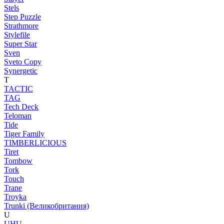
Stels
Step Puzzle
Strathmore
Stylefile
Super Star
Sven
Sveto Copy
Synergetic
T
TACTIC
TAG
Tech Deck
Teloman
Tide
Tiger Family
TIMBERLICIOUS
Tiret
Tombow
Tork
Touch
Trane
Troyka
Trunki (Великобритания)
U
UHU