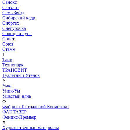
Санокс
Санэлит
Семь Звёзд
Сибирский кедр
Сибртех
Снегурочка
Солнце и луна
Сонет
Союз
Стамм
Т
Таир
Технопарк
ТРАНСВИТ
Туалетный Утенок
У
Умка
Уник-Ум
Ушастый нянь
Ф
Фабрика Театральной Косметики
ФАНТАЗЕР
Феникс-Премьер
Х
Художественные материалы