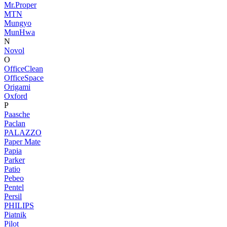
Mr.Proper
MTN
Mungyo
MunHwa
N
Novol
O
OfficeClean
OfficeSpace
Origami
Oxford
P
Paasche
Paclan
PALAZZO
Paper Mate
Papia
Parker
Patio
Pebeo
Pentel
Persil
PHILIPS
Piatnik
Pilot