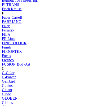
Egmont Toys (Бельгия)
ELTRANS
Erich Krause
F
Faber-Castell
FABRIANO
Fairy
Ferrario
FILA
FILLinn
FINECOLOUR
Finish
FLOORTEX
Focus
Freshco
FUSION BodyArt
G
G-Color
G-Power
Gembird
Genius
Ghiant
Glade
GLOBEN
Globus