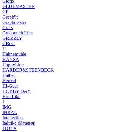
Glorix
GLUEMASTER
GP
Graph'It
Graphmaster
Grass
Greenwich Line
GRIZZLY
GRoG
H
Hahnemuhle
HANSA
HappyLine
HARDER&STEENBECK
Hatber
Henkel
HI-Gear
HOBBY DAY
Holi Like
I
IMG
INRAL
Intellectico
Italtrike (Италия)
ITOYA