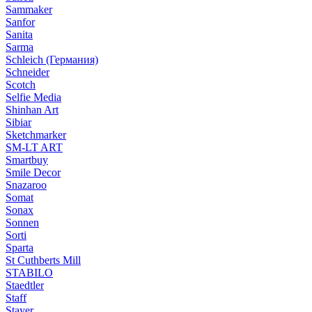
Sammaker
Sanfor
Sanita
Sarma
Schleich (Германия)
Schneider
Scotch
Selfie Media
Shinhan Art
Sibiar
Sketchmarker
SM-LT ART
Smartbuy
Smile Decor
Snazaroo
Somat
Sonax
Sonnen
Sorti
Sparta
St Cuthberts Mill
STABILO
Staedtler
Staff
Stayer