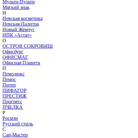
Мульти-Пульти
Мягкий знак
Н
Невская косметика
Невская Палитра
Новый Жемчуг
НПК «Астат»
О
ОСТРОВ СОКРОВИЩ
Офисбург
ОФИСМАГ
Офисная Планета
П
Пемолюкс
Пемос
Питер
ПИФАГОР
ПРЕСТИЖ
Прогресс
ПЧЕЛКА
Р
Росмэн
Русский стиль
С
Сан-Мастер