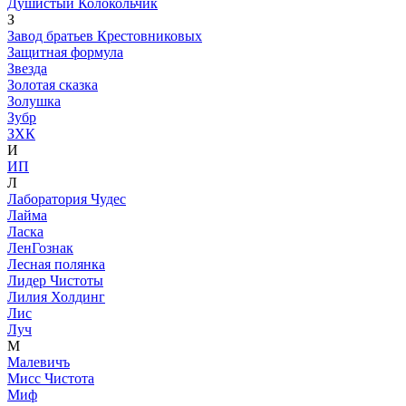
Душистый Колокольчик
З
Завод братьев Крестовниковых
Защитная формула
Звезда
Золотая сказка
Золушка
Зубр
ЗХК
И
ИП
Л
Лаборатория Чудес
Лайма
Ласка
ЛенГознак
Лесная полянка
Лидер Чистоты
Лилия Холдинг
Лис
Луч
М
Малевичъ
Мисс Чистота
Миф