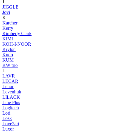
J
JIGGLE
Jovi
K
Karcher
Kerry
Kimberly Clark
KIMI
KOH-I-NOOR
Krylon
Kudo
KUM
KW-trio
L
LAVR
LECAR
Lenor
Levenhuk
LILACK
Line Plus
Logitech
Lori
Losk
Love2art
Luxor