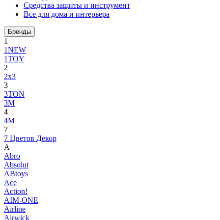
Средства защиты и инструмент
Все для дома и интерьера
Бренды
1
1NEW
1TOY
2
2x3
3
3TON
3М
4
4M
7
7 Цветов Декор
A
Abro
Absolut
ABtoys
Ace
Action!
AIM-ONE
Airline
Airwick