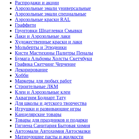
Распродажи и акции
Аэрозольные эмали универсальные
Аэрозольные эмали специальные
Аэрозольные краски RAL
Граффити
Грунтовки Шпатлевки Смывки
Лаки и Аэрозольные лаки
Художественные краски и лаки
Мольберты и Этюдники
Кисти Мастихины Палитры Пеналы
Бумага Альбомы Холсты Скетчбуки
Графика Скетчинг Черчение
Декорирование
Хобби
Маркеры для любых работ
Строительные ЛКМ
Клеи и Аэрозольные клеи
Аквагрим Бодиарт Тату
Для школы и детского творчества
Игрушки и развивающие игры
Канцелярские товары
Товары для праздников и подарки
Гигиена Санитария Бытовая химия
Автоэмали Автохимия Автосмазки
Матирующие пасты и жидкости