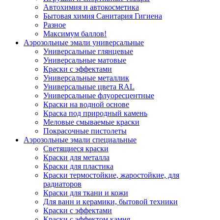
Автохимия и автокосметика
Бытовая химия Санитария Гигиена
Разное
Максимум баллов!
Аэрозольные эмали универсальные
Универсальные глянцевые
Универсальные матовые
Краски с эффектами
Универсальные металлик
Универсальные цвета RAL
Универсальные флуоресцентные
Краски на водной основе
Краска под природный камень
Меловые смываемые краски
Покрасочные пистолеты
Аэрозольные эмали специальные
Светящиеся краски
Краски для металла
Краски для пластика
Краски термостойкие, жаростойкие, для
радиаторов
Краски для ткани и кожи
Для ванн и керамики, бытовой техники
Краски с эффектами
Краски с эффектом камня