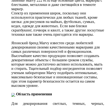
линейке Marvy 222 есть еще основные цвета, маркеры с
блестками, металлики и даже светящийся в темноте
маркер.
Спектр их применения широк, поскольку они
используются практически для любых тканей, кроме
шелка: для рисунков на майках, футболках, сумках,
кедах, одежде для животных. Если вам близки
скрапбукинг, пэчворк и квилт, а также другие лоскутные
техники вам также очень пригодятся эти маркеры.
Японский бренд Marvy известен среди любителей
декорирования своими качественными маркерами для
самых различных поверхностей и функционалов.
Высочайшее качество продукции позволяет создавать
декоративные объекты с большим сроком службы,
которые можно достаточно активно использовать, мыть
и стирать. Тщательный подбор ингредиентов позволяет
ученым лаборатории Marvy подобрать оптимальные,
максимально безопасные и инновационные составы,
при этом параметр безопасности остается на самом
высоком уровне.
Область применения
Для декорирования светлых, темных, черных,