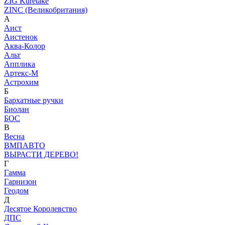
ZIG Kuretake
ZINC (Великобритания)
А
Аист
Аистенок
Аква-Колор
Альт
Апплика
Артекс-М
Астрохим
Б
Бархатные ручки
Биолан
БОС
В
Весна
ВМПАВТО
ВЫРАСТИ ДЕРЕВО!
Г
Гамма
Гарнизон
Геодом
Д
Десятое Королевство
ДПС