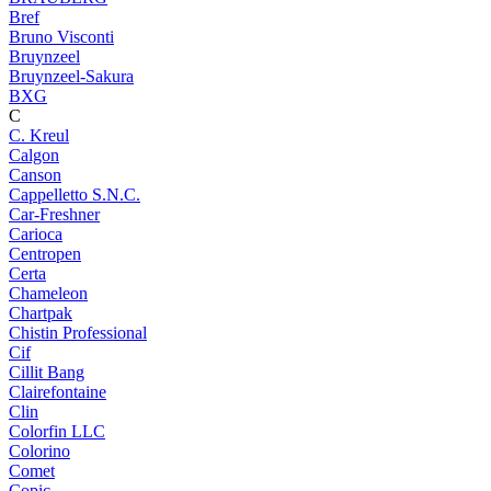
Bref
Bruno Visconti
Bruynzeel
Bruynzeel-Sakura
BXG
C
C. Kreul
Calgon
Canson
Cappelletto S.N.C.
Car-Freshner
Carioca
Centropen
Certa
Chameleon
Chartpak
Chistin Professional
Cif
Cillit Bang
Clairefontaine
Clin
Colorfin LLC
Colorino
Comet
Copic