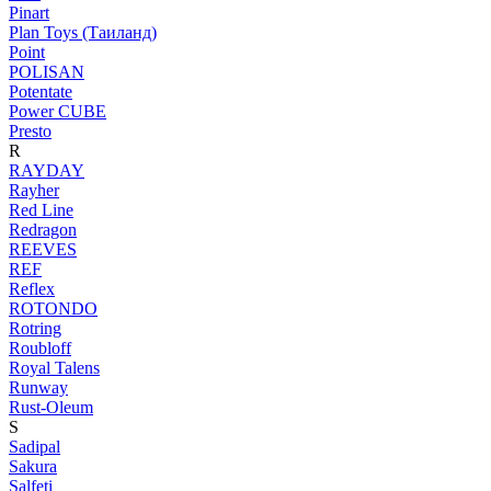
Pinart
Plan Toys (Таиланд)
Point
POLISAN
Potentate
Power CUBE
Presto
R
RAYDAY
Rayher
Red Line
Redragon
REEVES
REF
Reflex
ROTONDO
Rotring
Roubloff
Royal Talens
Runway
Rust-Oleum
S
Sadipal
Sakura
Salfeti