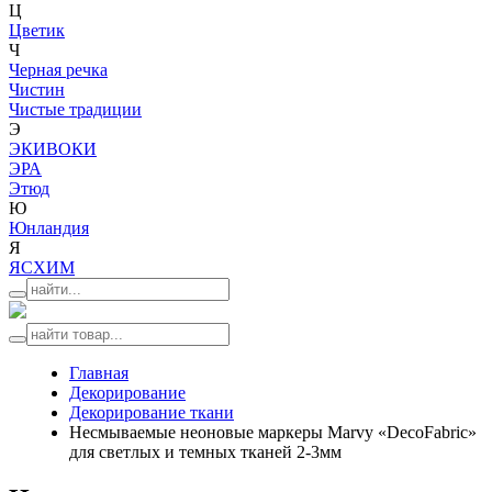
Ц
Цветик
Ч
Черная речка
Чистин
Чистые традиции
Э
ЭКИВОКИ
ЭРА
Этюд
Ю
Юнландия
Я
ЯСХИМ
Главная
Декорирование
Декорирование ткани
Несмываемые неоновые маркеры Marvy «DecoFabric»
для светлых и темных тканей 2-3мм