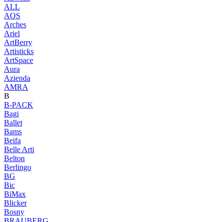
ALL
AOS
Arches
Ariel
ArtBerry
Artisticks
ArtSpace
Aura
Azienda
AМRA
B
B-PACK
Bagi
Ballet
Bams
Beifa
Belle Arti
Belton
Berlingo
BG
Bic
BiMax
Blicker
Bosny
BRAUBERG