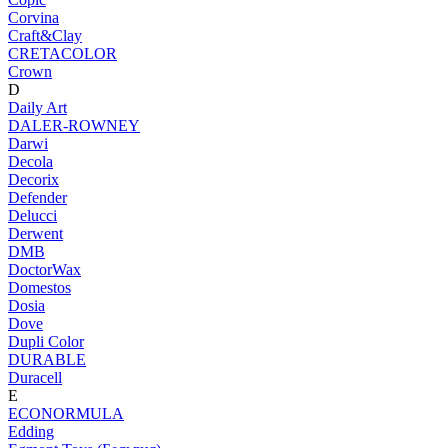
Corvina
Craft&Clay
CRETACOLOR
Crown
D
Daily Art
DALER-ROWNEY
Darwi
Decola
Decorix
Defender
Delucci
Derwent
DMB
DoctorWax
Domestos
Dosia
Dove
Dupli Color
DURABLE
Duracell
E
ECONORMULA
Edding