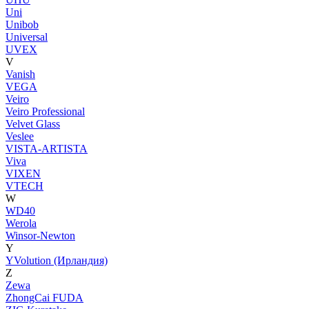
Uni
Unibob
Universal
UVEX
V
Vanish
VEGA
Veiro
Veiro Professional
Velvet Glass
Veslee
VISTA-ARTISTA
Viva
VIXEN
VTECH
W
WD40
Werola
Winsor-Newton
Y
YVolution (Ирландия)
Z
Zewa
ZhongCai FUDA