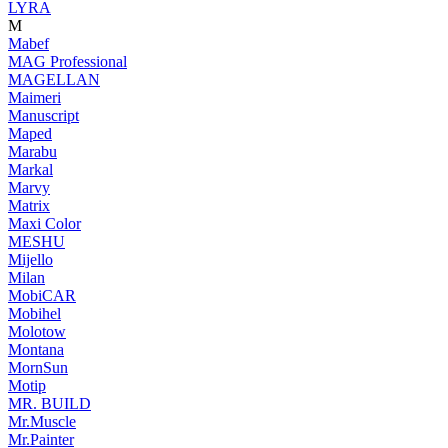
LYRA
M
Mabef
MAG Professional
MAGELLAN
Maimeri
Manuscript
Maped
Marabu
Markal
Marvy
Matrix
Maxi Color
MESHU
Mijello
Milan
MobiCAR
Mobihel
Molotow
Montana
MornSun
Motip
MR. BUILD
Mr.Muscle
Mr.Painter