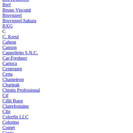
Bref
Bruno Visconti
Bruynzeel
Bruynzeel-Sakura
BXG
C
C. Kreul
Calgon
Canson
Cappelletto S.N.C.
Car-Freshner
Carioca
Centropen
Certa
Chameleon
Chartpak
Chistin Professional
Cif
Cillit Bang
Clairefontaine
Clin
Colorfin LLC
Colorino
Comet
Copic