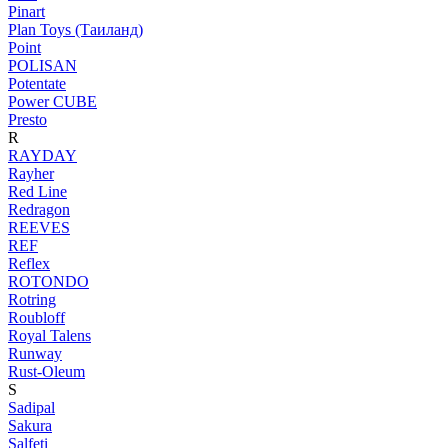
Pinart
Plan Toys (Таиланд)
Point
POLISAN
Potentate
Power CUBE
Presto
R
RAYDAY
Rayher
Red Line
Redragon
REEVES
REF
Reflex
ROTONDO
Rotring
Roubloff
Royal Talens
Runway
Rust-Oleum
S
Sadipal
Sakura
Salfeti