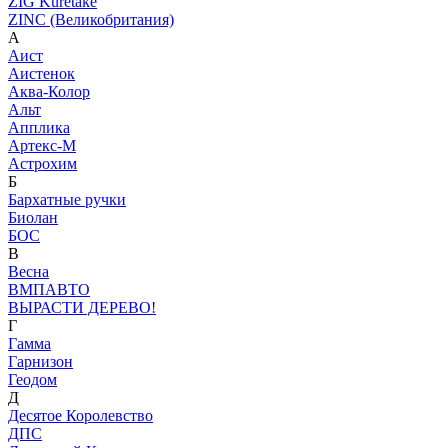
ZIG Kuretake
ZINC (Великобритания)
А
Аист
Аистенок
Аква-Колор
Альт
Апплика
Артекс-М
Астрохим
Б
Бархатные ручки
Биолан
БОС
В
Весна
ВМПАВТО
ВЫРАСТИ ДЕРЕВО!
Г
Гамма
Гарнизон
Геодом
Д
Десятое Королевство
ДПС