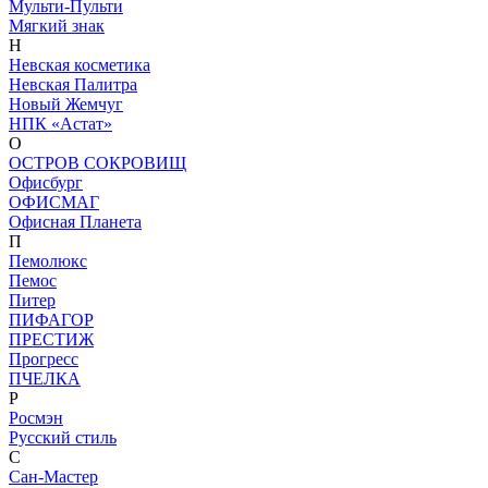
Мульти-Пульти
Мягкий знак
Н
Невская косметика
Невская Палитра
Новый Жемчуг
НПК «Астат»
О
ОСТРОВ СОКРОВИЩ
Офисбург
ОФИСМАГ
Офисная Планета
П
Пемолюкс
Пемос
Питер
ПИФАГОР
ПРЕСТИЖ
Прогресс
ПЧЕЛКА
Р
Росмэн
Русский стиль
С
Сан-Мастер