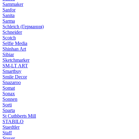
Sammaker
Sanfor
Sanita
Sarma
Schleich (Германия)
Schneider
Scotch
Selfie Media
Shinhan Art
Sibiar
Sketchmarker
SM-LT ART
Smartbuy
Smile Decor
Snazaroo
Somat
Sonax
Sonnen
Sorti
Sparta
St Cuthberts Mill
STABILO
Staedtler
Staff
Stayer