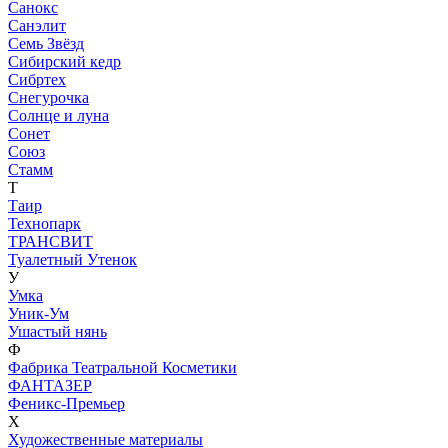
Санокс
Санэлит
Семь Звёзд
Сибирский кедр
Сибртех
Снегурочка
Солнце и луна
Сонет
Союз
Стамм
Т
Таир
Технопарк
ТРАНСВИТ
Туалетный Утенок
У
Умка
Уник-Ум
Ушастый нянь
Ф
Фабрика Театральной Косметики
ФАНТАЗЕР
Феникс-Премьер
Х
Художественные материалы