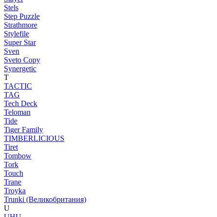
Stels
Step Puzzle
Strathmore
Stylefile
Super Star
Sven
Sveto Copy
Synergetic
T
TACTIC
TAG
Tech Deck
Teloman
Tide
Tiger Family
TIMBERLICIOUS
Tiret
Tombow
Tork
Touch
Trane
Troyka
Trunki (Великобритания)
U
UHU