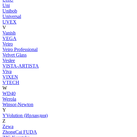
Uni
Unibob
Universal
UVEX
V
Vanish
VEGA
Veiro
Veiro Professional
Velvet Glass
Veslee
VISTA-ARTISTA
Viva
VIXEN
VTECH
W
WD40
Werola
Winsor-Newton
Y
YVolution (Ирландия)
Z
Zewa
ZhongCai FUDA