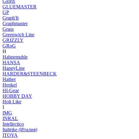
Glorix
GLUEMASTER
GP
Graph'It
Graphmaster
Grass
Greenwich Line
GRIZZLY
GRoG
H
Hahnemuhle
HANSA
HappyLine
HARDER&STEENBECK
Hatber
Henkel
HI-Gear
HOBBY DAY
Holi Like
I
IMG
INRAL
Intellectico
Italtrike (Италия)
ITOYA