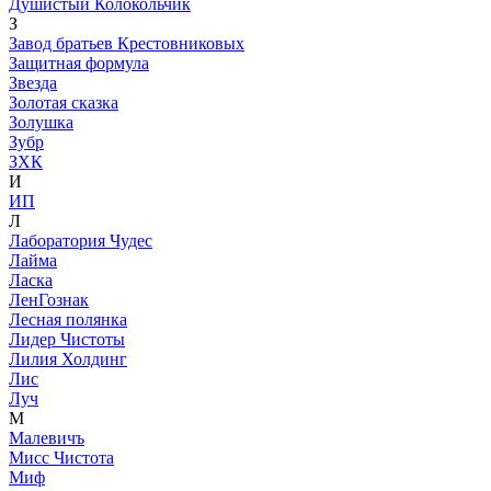
Душистый Колокольчик
З
Завод братьев Крестовниковых
Защитная формула
Звезда
Золотая сказка
Золушка
Зубр
ЗХК
И
ИП
Л
Лаборатория Чудес
Лайма
Ласка
ЛенГознак
Лесная полянка
Лидер Чистоты
Лилия Холдинг
Лис
Луч
М
Малевичъ
Мисс Чистота
Миф