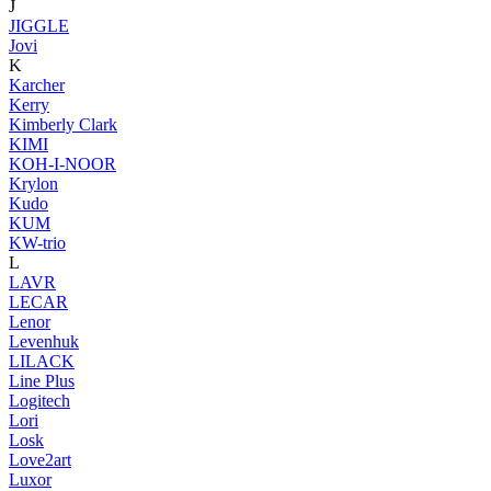
J
JIGGLE
Jovi
K
Karcher
Kerry
Kimberly Clark
KIMI
KOH-I-NOOR
Krylon
Kudo
KUM
KW-trio
L
LAVR
LECAR
Lenor
Levenhuk
LILACK
Line Plus
Logitech
Lori
Losk
Love2art
Luxor