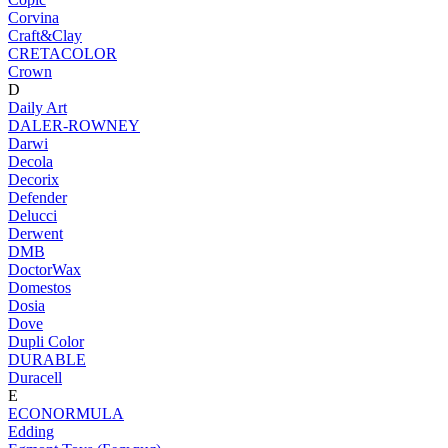
Corvina
Craft&Clay
CRETACOLOR
Crown
D
Daily Art
DALER-ROWNEY
Darwi
Decola
Decorix
Defender
Delucci
Derwent
DMB
DoctorWax
Domestos
Dosia
Dove
Dupli Color
DURABLE
Duracell
E
ECONORMULA
Edding