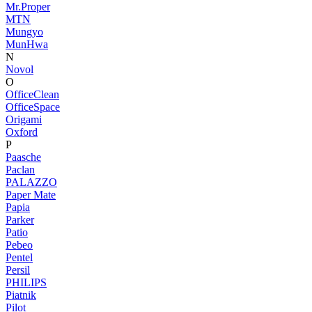
Mr.Proper
MTN
Mungyo
MunHwa
N
Novol
O
OfficeClean
OfficeSpace
Origami
Oxford
P
Paasche
Paclan
PALAZZO
Paper Mate
Papia
Parker
Patio
Pebeo
Pentel
Persil
PHILIPS
Piatnik
Pilot