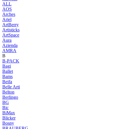
ALL
AOS
Arches
Ariel
ArtBerry
Artisticks
ArtSpace
Aura
Azienda
AМRA
B
B-PACK
Bagi
Ballet
Bams
Beifa
Belle Arti
Belton
Berlingo
BG
Bic
BiMax
Blicker
Bosny
BRAUBERG