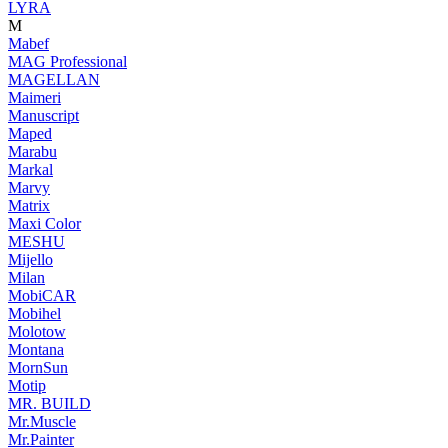
LYRA
M
Mabef
MAG Professional
MAGELLAN
Maimeri
Manuscript
Maped
Marabu
Markal
Marvy
Matrix
Maxi Color
MESHU
Mijello
Milan
MobiCAR
Mobihel
Molotow
Montana
MornSun
Motip
MR. BUILD
Mr.Muscle
Mr.Painter