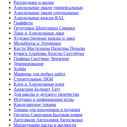
Распродажи и акции
Аэрозольные эмали универсальные
Аэрозольные эмали специальные
Аэрозольные краски RAL
Граффити
Грунтовки Шпатлевки Смывки
Лаки и Аэрозольные лаки
Художественные краски и лаки
Мольберты и Этюдники
Кисти Мастихины Палитры Пеналы
Бумага Альбомы Холсты Скетчбуки
Графика Скетчинг Черчение
Декорирование
Хобби
Маркеры для любых работ
Строительные ЛКМ
Клеи и Аэрозольные клеи
Аквагрим Бодиарт Тату
Для школы и детского творчества
Игрушки и развивающие игры
Канцелярские товары
Товары для праздников и подарки
Гигиена Санитария Бытовая химия
Автоэмали Автохимия Автосмазки
Матирующие пасты и жидкости