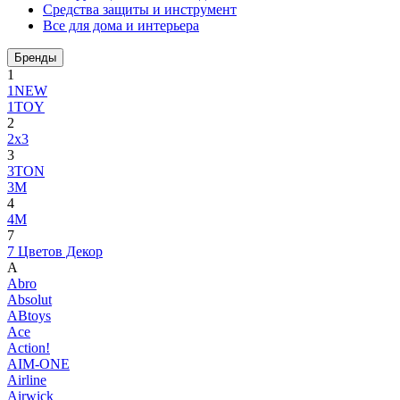
Средства защиты и инструмент
Все для дома и интерьера
Бренды
1
1NEW
1TOY
2
2x3
3
3TON
3М
4
4M
7
7 Цветов Декор
A
Abro
Absolut
ABtoys
Ace
Action!
AIM-ONE
Airline
Airwick