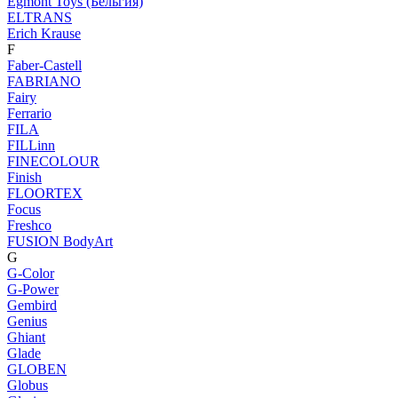
Egmont Toys (Бельгия)
ELTRANS
Erich Krause
F
Faber-Castell
FABRIANO
Fairy
Ferrario
FILA
FILLinn
FINECOLOUR
Finish
FLOORTEX
Focus
Freshco
FUSION BodyArt
G
G-Color
G-Power
Gembird
Genius
Ghiant
Glade
GLOBEN
Globus