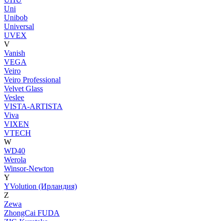
Uni
Unibob
Universal
UVEX
V
Vanish
VEGA
Veiro
Veiro Professional
Velvet Glass
Veslee
VISTA-ARTISTA
Viva
VIXEN
VTECH
W
WD40
Werola
Winsor-Newton
Y
YVolution (Ирландия)
Z
Zewa
ZhongCai FUDA