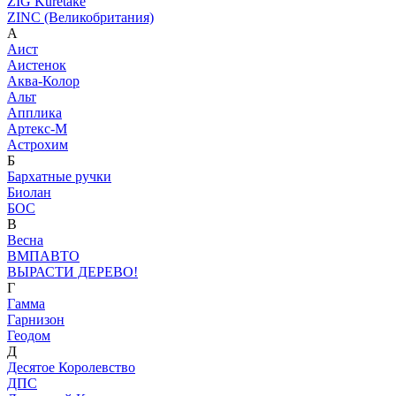
ZIG Kuretake
ZINC (Великобритания)
А
Аист
Аистенок
Аква-Колор
Альт
Апплика
Артекс-М
Астрохим
Б
Бархатные ручки
Биолан
БОС
В
Весна
ВМПАВТО
ВЫРАСТИ ДЕРЕВО!
Г
Гамма
Гарнизон
Геодом
Д
Десятое Королевство
ДПС