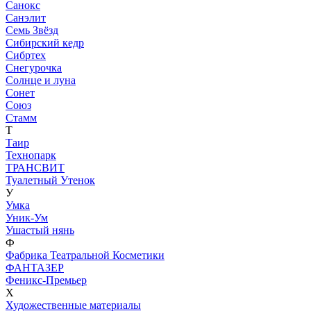
Санокс
Санэлит
Семь Звёзд
Сибирский кедр
Сибртех
Снегурочка
Солнце и луна
Сонет
Союз
Стамм
Т
Таир
Технопарк
ТРАНСВИТ
Туалетный Утенок
У
Умка
Уник-Ум
Ушастый нянь
Ф
Фабрика Театральной Косметики
ФАНТАЗЕР
Феникс-Премьер
Х
Художественные материалы