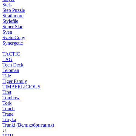
Stels
Step Puzzle
Strathmore
Stylefile
Super Star
Sven
Sveto Copy
Synergetic
T
TACTIC
TAG
Tech Deck
Teloman
Tide
Tiger Family
TIMBERLICIOUS
Tiret
Tombow
Tork
Touch
Trane
Troyka
Trunki (Великобритания)
U
UHU