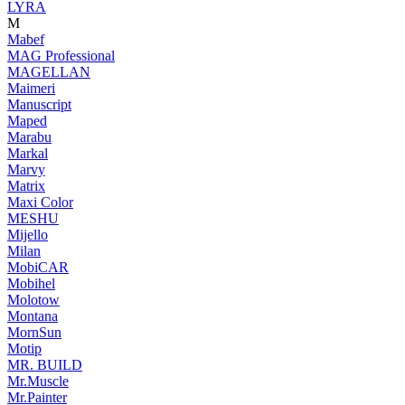
LYRA
M
Mabef
MAG Professional
MAGELLAN
Maimeri
Manuscript
Maped
Marabu
Markal
Marvy
Matrix
Maxi Color
MESHU
Mijello
Milan
MobiCAR
Mobihel
Molotow
Montana
MornSun
Motip
MR. BUILD
Mr.Muscle
Mr.Painter