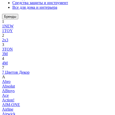
Средства защиты и инструмент
Все для дома и интерьера
Бренды
1
1NEW
1TOY
2
2x3
3
3TON
3М
4
4M
7
7 Цветов Декор
A
Abro
Absolut
ABtoys
Ace
Action!
AIM-ONE
Airline
Airwick