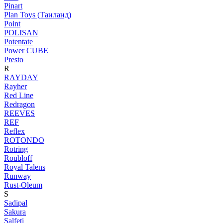
Pinart
Plan Toys (Таиланд)
Point
POLISAN
Potentate
Power CUBE
Presto
R
RAYDAY
Rayher
Red Line
Redragon
REEVES
REF
Reflex
ROTONDO
Rotring
Roubloff
Royal Talens
Runway
Rust-Oleum
S
Sadipal
Sakura
Salfeti