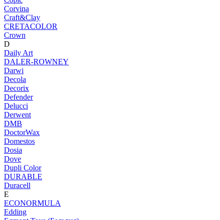
Corvina
Craft&Clay
CRETACOLOR
Crown
D
Daily Art
DALER-ROWNEY
Darwi
Decola
Decorix
Defender
Delucci
Derwent
DMB
DoctorWax
Domestos
Dosia
Dove
Dupli Color
DURABLE
Duracell
E
ECONORMULA
Edding