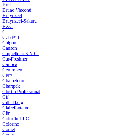
Bref
Bruno Visconti
Bruynzeel
Bruynzeel-Sakura
BXG
C
C. Kreul
Calgon
Canson
Cappelletto S.N.C.
Car-Freshner
Carioca
Centropen
Certa
Chameleon
Chartpak
Chistin Professional
Cif
Cillit Bang
Clairefontaine
Clin
Colorfin LLC
Colorino
Comet
Copic