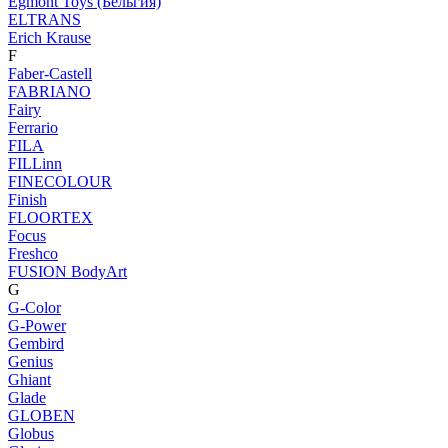
Egmont Toys (Бельгия)
ELTRANS
Erich Krause
F
Faber-Castell
FABRIANO
Fairy
Ferrario
FILA
FILLinn
FINECOLOUR
Finish
FLOORTEX
Focus
Freshco
FUSION BodyArt
G
G-Color
G-Power
Gembird
Genius
Ghiant
Glade
GLOBEN
Globus