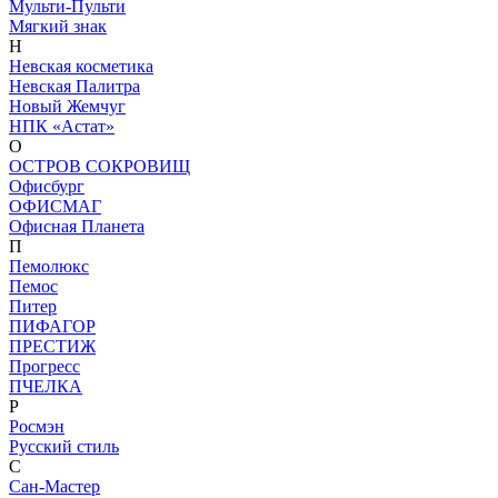
Мульти-Пульти
Мягкий знак
Н
Невская косметика
Невская Палитра
Новый Жемчуг
НПК «Астат»
О
ОСТРОВ СОКРОВИЩ
Офисбург
ОФИСМАГ
Офисная Планета
П
Пемолюкс
Пемос
Питер
ПИФАГОР
ПРЕСТИЖ
Прогресс
ПЧЕЛКА
Р
Росмэн
Русский стиль
С
Сан-Мастер