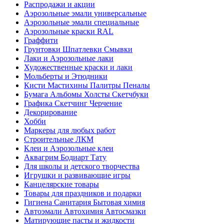
Распродажи и акции
Аэрозольные эмали универсальные
Аэрозольные эмали специальные
Аэрозольные краски RAL
Граффити
Грунтовки Шпатлевки Смывки
Лаки и Аэрозольные лаки
Художественные краски и лаки
Мольберты и Этюдники
Кисти Мастихины Палитры Пеналы
Бумага Альбомы Холсты Скетчбуки
Графика Скетчинг Черчение
Декорирование
Хобби
Маркеры для любых работ
Строительные ЛКМ
Клеи и Аэрозольные клеи
Аквагрим Бодиарт Тату
Для школы и детского творчества
Игрушки и развивающие игры
Канцелярские товары
Товары для праздников и подарки
Гигиена Санитария Бытовая химия
Автоэмали Автохимия Автосмазки
Матирующие пасты и жидкости