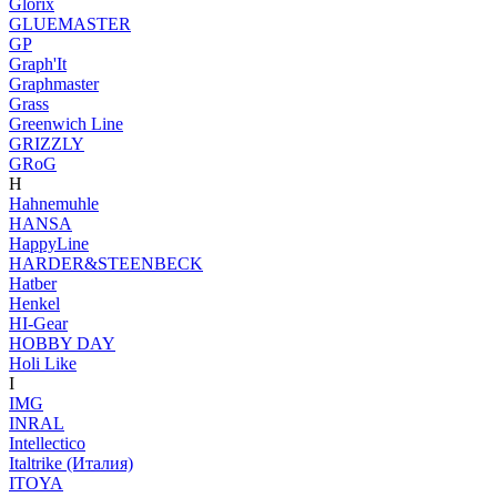
Glorix
GLUEMASTER
GP
Graph'It
Graphmaster
Grass
Greenwich Line
GRIZZLY
GRoG
H
Hahnemuhle
HANSA
HappyLine
HARDER&STEENBECK
Hatber
Henkel
HI-Gear
HOBBY DAY
Holi Like
I
IMG
INRAL
Intellectico
Italtrike (Италия)
ITOYA