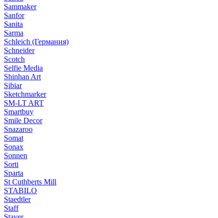
Sammaker
Sanfor
Sanita
Sarma
Schleich (Германия)
Schneider
Scotch
Selfie Media
Shinhan Art
Sibiar
Sketchmarker
SM-LT ART
Smartbuy
Smile Decor
Snazaroo
Somat
Sonax
Sonnen
Sorti
Sparta
St Cuthberts Mill
STABILO
Staedtler
Staff
Stayer