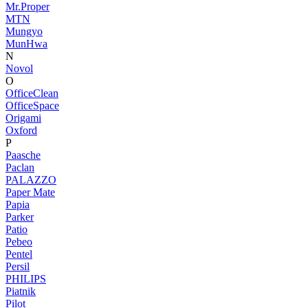
Mr.Proper
MTN
Mungyo
MunHwa
N
Novol
O
OfficeClean
OfficeSpace
Origami
Oxford
P
Paasche
Paclan
PALAZZO
Paper Mate
Papia
Parker
Patio
Pebeo
Pentel
Persil
PHILIPS
Piatnik
Pilot