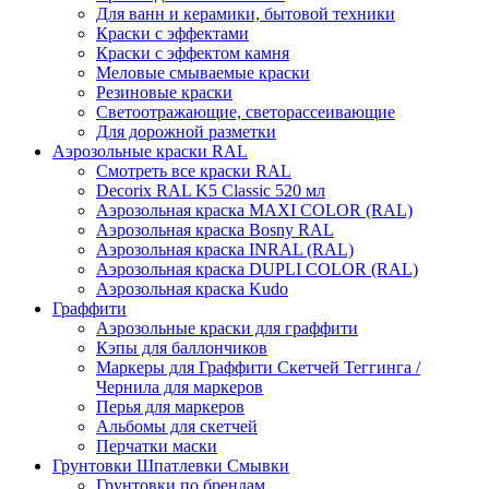
Для ванн и керамики, бытовой техники
Краски с эффектами
Краски с эффектом камня
Меловые смываемые краски
Резиновые краски
Светоотражающие, светорассеивающие
Для дорожной разметки
Аэрозольные краски RAL
Смотреть все краски RAL
Decorix RAL K5 Classic 520 мл
Аэрозольная краска MAXI COLOR (RAL)
Аэрозольная краска Bosny RAL
Аэрозольная краска INRAL (RAL)
Аэрозольная краска DUPLI COLOR (RAL)
Аэрозольная краска Kudo
Граффити
Аэрозольные краски для граффити
Кэпы для баллончиков
Маркеры для Граффити Скетчей Теггинга /
Чернила для маркеров
Перья для маркеров
Альбомы для скетчей
Перчатки маски
Грунтовки Шпатлевки Смывки
Грунтовки по брендам