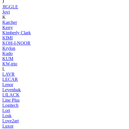
J
JIGGLE
Jovi
K
Karcher
Kerry
Kimberly Clark
KIMI
KOH-I-NOOR
Krylon
Kudo
KUM
KW-trio
L
LAVR
LECAR
Lenor
Levenhuk
LILACK
Line Plus
Logitech
Lori
Losk
Love2art
Luxor