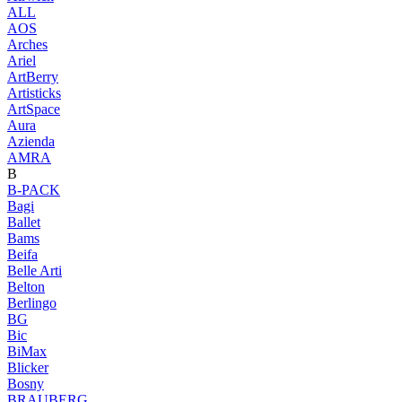
ALL
AOS
Arches
Ariel
ArtBerry
Artisticks
ArtSpace
Aura
Azienda
AМRA
B
B-PACK
Bagi
Ballet
Bams
Beifa
Belle Arti
Belton
Berlingo
BG
Bic
BiMax
Blicker
Bosny
BRAUBERG