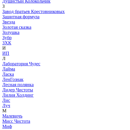
Душистый Колокольчик
З
Завод братьев Крестовниковых
Защитная формула
Звезда
Золотая сказка
Золушка
Зубр
ЗХК
И
ИП
Л
Лаборатория Чудес
Лайма
Ласка
ЛенГознак
Лесная полянка
Лидер Чистоты
Лилия Холдинг
Лис
Луч
М
Малевичъ
Мисс Чистота
Миф