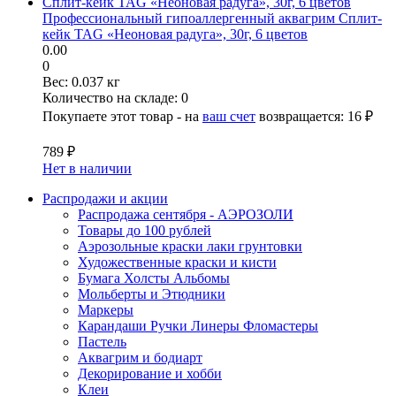
Профессиональный гипоаллергенный аквагрим Сплит-
кейк TAG «Неоновая радуга», 30г, 6 цветов
0.00
0
Вес:
0.037 кг
Количество на складе:
0
Покупаете этот товар - на
ваш счет
возвращается:
16 ₽
789 ₽
Нет в наличии
Распродажи и акции
Распродажа сентября - АЭРОЗОЛИ
Товары до 100 рублей
Аэрозольные краски лаки грунтовки
Художественные краски и кисти
Бумага Холсты Альбомы
Мольберты и Этюдники
Маркеры
Карандаши Ручки Линеры Фломастеры
Пастель
Аквагрим и бодиарт
Декорирование и хобби
Клеи