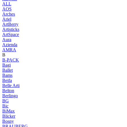
ALL
AOS
Arches
Ariel
ArtBerry
Artisticks
ArtSpace
Aura
Azienda
AМRA
B
B-PACK
Bagi
Ballet
Bams
Beifa
Belle Arti
Belton
Berlingo
BG
Bic
BiMax
Blicker
Bosny
BRAUBERG