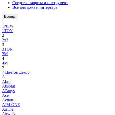
Средства защиты и инструмент
Все для дома и интерьера
Бренды
1
1NEW
1TOY
2
2x3
3
3TON
3М
4
4M
7
7 Цветов Декор
A
Abro
Absolut
ABtoys
Ace
Action!
AIM-ONE
Airline
Airwick