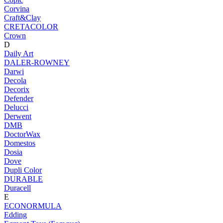
Corvina
Craft&Clay
CRETACOLOR
Crown
D
Daily Art
DALER-ROWNEY
Darwi
Decola
Decorix
Defender
Delucci
Derwent
DMB
DoctorWax
Domestos
Dosia
Dove
Dupli Color
DURABLE
Duracell
E
ECONORMULA
Edding