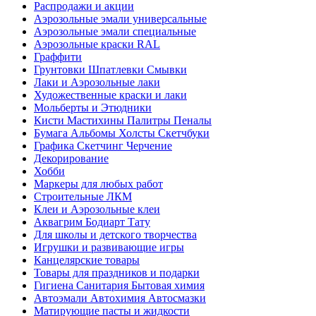
Распродажи и акции
Аэрозольные эмали универсальные
Аэрозольные эмали специальные
Аэрозольные краски RAL
Граффити
Грунтовки Шпатлевки Смывки
Лаки и Аэрозольные лаки
Художественные краски и лаки
Мольберты и Этюдники
Кисти Мастихины Палитры Пеналы
Бумага Альбомы Холсты Скетчбуки
Графика Скетчинг Черчение
Декорирование
Хобби
Маркеры для любых работ
Строительные ЛКМ
Клеи и Аэрозольные клеи
Аквагрим Бодиарт Тату
Для школы и детского творчества
Игрушки и развивающие игры
Канцелярские товары
Товары для праздников и подарки
Гигиена Санитария Бытовая химия
Автоэмали Автохимия Автосмазки
Матирующие пасты и жидкости