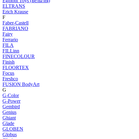
Egmont Toys (Бельгия)
ELTRANS
Erich Krause
F
Faber-Castell
FABRIANO
Fairy
Ferrario
FILA
FILLinn
FINECOLOUR
Finish
FLOORTEX
Focus
Freshco
FUSION BodyArt
G
G-Color
G-Power
Gembird
Genius
Ghiant
Glade
GLOBEN
Globus