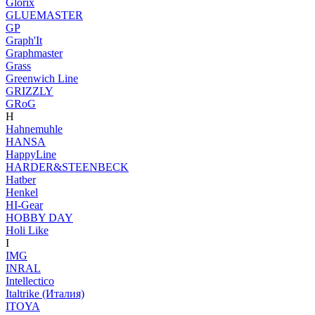
Glorix
GLUEMASTER
GP
Graph'It
Graphmaster
Grass
Greenwich Line
GRIZZLY
GRoG
H
Hahnemuhle
HANSA
HappyLine
HARDER&STEENBECK
Hatber
Henkel
HI-Gear
HOBBY DAY
Holi Like
I
IMG
INRAL
Intellectico
Italtrike (Италия)
ITOYA