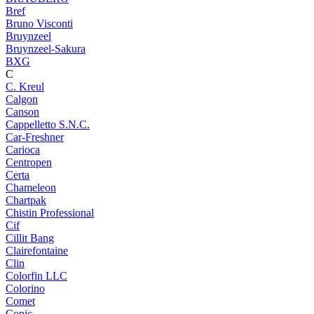
Bref
Bruno Visconti
Bruynzeel
Bruynzeel-Sakura
BXG
C
C. Kreul
Calgon
Canson
Cappelletto S.N.C.
Car-Freshner
Carioca
Centropen
Certa
Chameleon
Chartpak
Chistin Professional
Cif
Cillit Bang
Clairefontaine
Clin
Colorfin LLC
Colorino
Comet
Copic