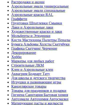
Распродажи и акции
Аэрозольные эмали универсальные
Аэрозольные эмали специальные
Аэрозольные краски RAL
Граффити
Грунтовки Шпатлевки Смывки
Лаки и Аэрозольные лаки
Художественные краски и лаки
Мольберты и Этюдники
Кисти Мастихины Палитры Пеналы
Бумага Альбомы Холсты Скетчбуки
Графика Скетчинг Черчение
Декорирование
Хобби
Маркеры для любых работ
Строительные ЛКМ
Клеи и Аэрозольные клеи
Аквагрим Бодиарт Тату
Для школы и детского творчества
Игрушки и развивающие игры
Канцелярские товары
Товары для праздников и подарки
Гигиена Санитария Бытовая химия
Автоэмали Автохимия Автосмазки
Матирующие пасты и жидкости