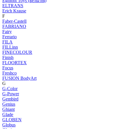
Egmont Toys (Бельгия)
ELTRANS
Erich Krause
F
Faber-Castell
FABRIANO
Fairy
Ferrario
FILA
FILLinn
FINECOLOUR
Finish
FLOORTEX
Focus
Freshco
FUSION BodyArt
G
G-Color
G-Power
Gembird
Genius
Ghiant
Glade
GLOBEN
Globus