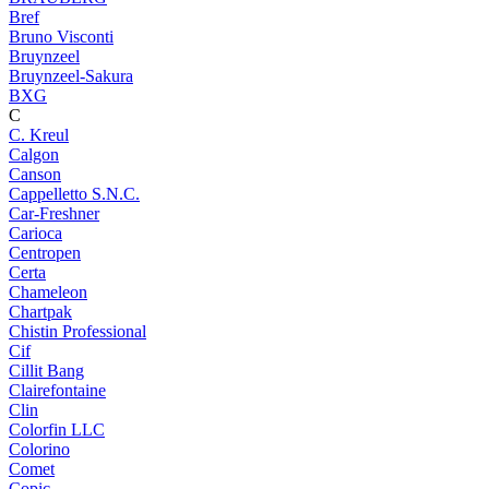
Bref
Bruno Visconti
Bruynzeel
Bruynzeel-Sakura
BXG
C
C. Kreul
Calgon
Canson
Cappelletto S.N.C.
Car-Freshner
Carioca
Centropen
Certa
Chameleon
Chartpak
Chistin Professional
Cif
Cillit Bang
Clairefontaine
Clin
Colorfin LLC
Colorino
Comet
Copic