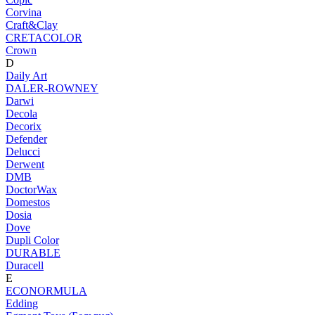
Corvina
Craft&Clay
CRETACOLOR
Crown
D
Daily Art
DALER-ROWNEY
Darwi
Decola
Decorix
Defender
Delucci
Derwent
DMB
DoctorWax
Domestos
Dosia
Dove
Dupli Color
DURABLE
Duracell
E
ECONORMULA
Edding