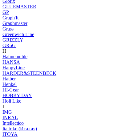
Glorix
GLUEMASTER
GP
Graph'It
Graphmaster
Grass
Greenwich Line
GRIZZLY
GRoG
H
Hahnemuhle
HANSA
HappyLine
HARDER&STEENBECK
Hatber
Henkel
HI-Gear
HOBBY DAY
Holi Like
I
IMG
INRAL
Intellectico
Italtrike (Италия)
ITOYA