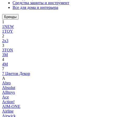
Средства защиты и инструмент
Все для дома и интерьера
Бренды
1
1NEW
1TOY
2
2x3
3
3TON
3М
4
4M
7
7 Цветов Декор
A
Abro
Absolut
ABtoys
Ace
Action!
AIM-ONE
Airline
Airwick