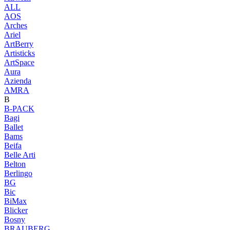
ALL
AOS
Arches
Ariel
ArtBerry
Artisticks
ArtSpace
Aura
Azienda
AМRA
B
B-PACK
Bagi
Ballet
Bams
Beifa
Belle Arti
Belton
Berlingo
BG
Bic
BiMax
Blicker
Bosny
BRAUBERG