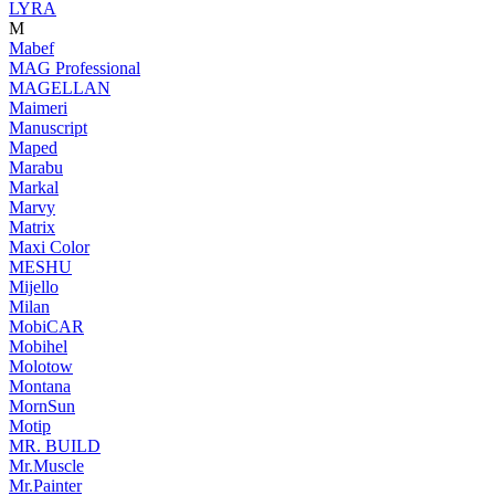
LYRA
M
Mabef
MAG Professional
MAGELLAN
Maimeri
Manuscript
Maped
Marabu
Markal
Marvy
Matrix
Maxi Color
MESHU
Mijello
Milan
MobiCAR
Mobihel
Molotow
Montana
MornSun
Motip
MR. BUILD
Mr.Muscle
Mr.Painter