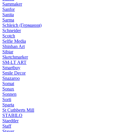
Sammaker
Sanfor
Sanita
Sarma
Schleich (Германия)
Schneider
Scotch
Selfie Media
Shinhan Art
Sibiar
Sketchmarker
SM-LT ART
Smartbuy
Smile Decor
Snazaroo
Somat
Sonax
Sonnen
Sorti
Sparta
St Cuthberts Mill
STABILO
Staedtler
Staff
Stayer