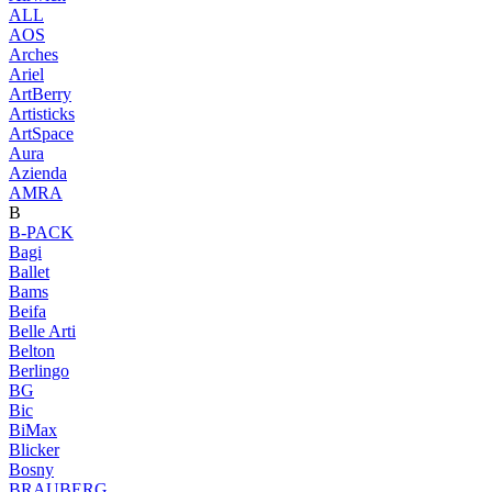
ALL
AOS
Arches
Ariel
ArtBerry
Artisticks
ArtSpace
Aura
Azienda
AМRA
B
B-PACK
Bagi
Ballet
Bams
Beifa
Belle Arti
Belton
Berlingo
BG
Bic
BiMax
Blicker
Bosny
BRAUBERG