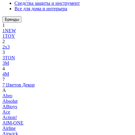
Средства защиты и инструмент
Все для дома и интерьера
Бренды
1
1NEW
1TOY
2
2x3
3
3TON
3М
4
4M
7
7 Цветов Декор
A
Abro
Absolut
ABtoys
Ace
Action!
AIM-ONE
Airline
Airwick