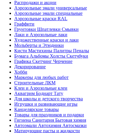
Распродажи и акции
Аэрозольные эмали универсальные
Аэрозольные эмали специальные
Аэрозольные краски RAL
Граффити
Грунтовки Шпатлевки Смывки
Лаки и Аэрозольные лаки
Художественные краски и лаки
Мольберты и Этюдники
Кисти Мастихины Палитры Пеналы
Бумага Альбомы Холсты Скетчбуки
Графика Скетчинг Черчение
Декорирование
Хобби
Маркеры для любых работ
Строительные ЛКМ
Клеи и Аэрозольные клеи
Аквагрим Бодиарт Тату
Для школы и детского творчества
Игрушки и развивающие игры
Канцелярские товары
Товары для праздников и подарки
Гигиена Санитария Бытовая химия
Автоэмали Автохимия Автосмазки
Матирующие пасты и жидкости