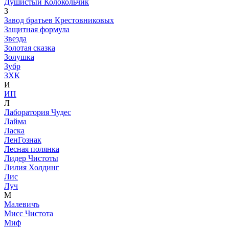
Душистый Колокольчик
З
Завод братьев Крестовниковых
Защитная формула
Звезда
Золотая сказка
Золушка
Зубр
ЗХК
И
ИП
Л
Лаборатория Чудес
Лайма
Ласка
ЛенГознак
Лесная полянка
Лидер Чистоты
Лилия Холдинг
Лис
Луч
М
Малевичъ
Мисс Чистота
Миф