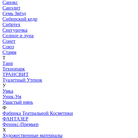
Санокс
Санэлит
Семь Звёзд
Сибирский кедр
Сибртех
Снегурочка
Солнце и луна
Сонет
Союз
Стамм
Т
Таир
Технопарк
ТРАНСВИТ
Туалетный Утенок
У
Умка
Уник-Ум
Ушастый нянь
Ф
Фабрика Театральной Косметики
ФАНТАЗЕР
Феникс-Премьер
Х
Художественные материалы