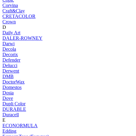
Corvina
Craft&Clay
CRETACOLOR
Crown
D
Daily Art
DALER-ROWNEY
Darwi
Decola
Decorix
Defender
Delucci
Derwent
DMB
DoctorWax
Domestos
Dosia
Dove
Dupli Color
DURABLE
Duracell
E
ECONORMULA
Edding