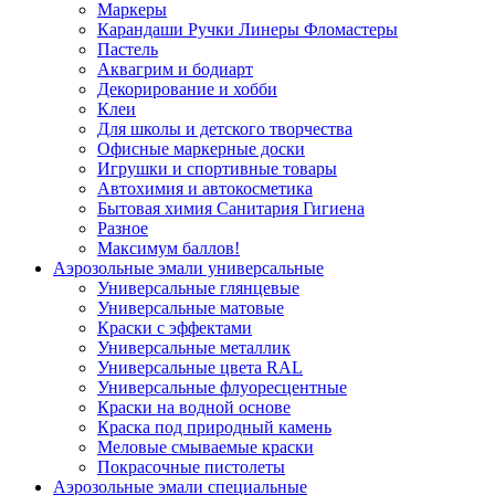
Маркеры
Карандаши Ручки Линеры Фломастеры
Пастель
Аквагрим и бодиарт
Декорирование и хобби
Клеи
Для школы и детского творчества
Офисные маркерные доски
Игрушки и спортивные товары
Автохимия и автокосметика
Бытовая химия Санитария Гигиена
Разное
Максимум баллов!
Аэрозольные эмали универсальные
Универсальные глянцевые
Универсальные матовые
Краски с эффектами
Универсальные металлик
Универсальные цвета RAL
Универсальные флуоресцентные
Краски на водной основе
Краска под природный камень
Меловые смываемые краски
Покрасочные пистолеты
Аэрозольные эмали специальные