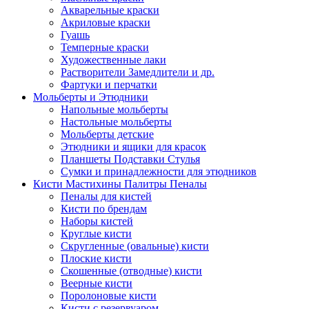
Акварельные краски
Акриловые краски
Гуашь
Темперные краски
Художественные лаки
Растворители Замедлители и др.
Фартуки и перчатки
Мольберты и Этюдники
Напольные мольберты
Настольные мольберты
Мольберты детские
Этюдники и ящики для красок
Планшеты Подставки Стулья
Сумки и принадлежности для этюдников
Кисти Мастихины Палитры Пеналы
Пеналы для кистей
Кисти по брендам
Наборы кистей
Круглые кисти
Скругленные (овальные) кисти
Плоские кисти
Скошенные (отводные) кисти
Веерные кисти
Поролоновые кисти
Кисти с резервуаром