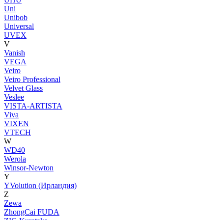
Uni
Unibob
Universal
UVEX
V
Vanish
VEGA
Veiro
Veiro Professional
Velvet Glass
Veslee
VISTA-ARTISTA
Viva
VIXEN
VTECH
W
WD40
Werola
Winsor-Newton
Y
YVolution (Ирландия)
Z
Zewa
ZhongCai FUDA