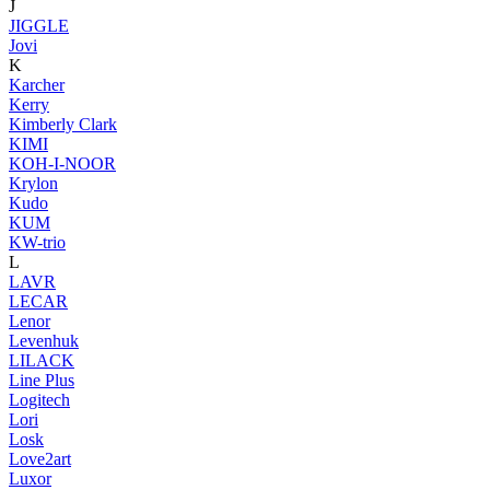
J
JIGGLE
Jovi
K
Karcher
Kerry
Kimberly Clark
KIMI
KOH-I-NOOR
Krylon
Kudo
KUM
KW-trio
L
LAVR
LECAR
Lenor
Levenhuk
LILACK
Line Plus
Logitech
Lori
Losk
Love2art
Luxor