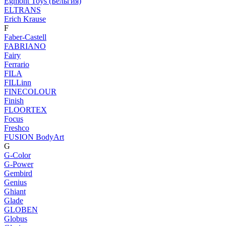
Egmont Toys (Бельгия)
ELTRANS
Erich Krause
F
Faber-Castell
FABRIANO
Fairy
Ferrario
FILA
FILLinn
FINECOLOUR
Finish
FLOORTEX
Focus
Freshco
FUSION BodyArt
G
G-Color
G-Power
Gembird
Genius
Ghiant
Glade
GLOBEN
Globus