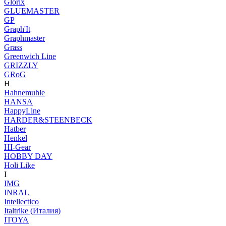
Glorix
GLUEMASTER
GP
Graph'It
Graphmaster
Grass
Greenwich Line
GRIZZLY
GRoG
H
Hahnemuhle
HANSA
HappyLine
HARDER&STEENBECK
Hatber
Henkel
HI-Gear
HOBBY DAY
Holi Like
I
IMG
INRAL
Intellectico
Italtrike (Италия)
ITOYA