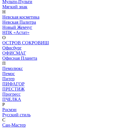
Мульти-Пульти
Мягкий знак
Н
Невская косметика
Невская Палитра
Новый Жемчуг
НПК «Астат»
О
ОСТРОВ СОКРОВИЩ
Офисбург
ОФИСМАГ
Офисная Планета
П
Пемолюкс
Пемос
Питер
ПИФАГОР
ПРЕСТИЖ
Прогресс
ПЧЕЛКА
Р
Росмэн
Русский стиль
С
Сан-Мастер