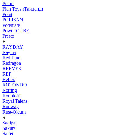
Pinart
Plan Toys (Таиланд)
Point
POLISAN
Potentate
Power CUBE
Presto
R
RAYDAY
Rayher
Red Line
Redragon
REEVES
REF
Reflex
ROTONDO
Rotring
Roubloff
Royal Talens
Runway
Rust-Oleum
S
Sadipal
Sakura
Salfeti