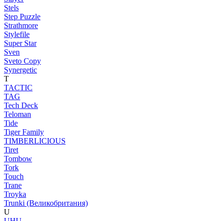
Stels
Step Puzzle
Strathmore
Stylefile
Super Star
Sven
Sveto Copy
Synergetic
T
TACTIC
TAG
Tech Deck
Teloman
Tide
Tiger Family
TIMBERLICIOUS
Tiret
Tombow
Tork
Touch
Trane
Troyka
Trunki (Великобритания)
U
UHU