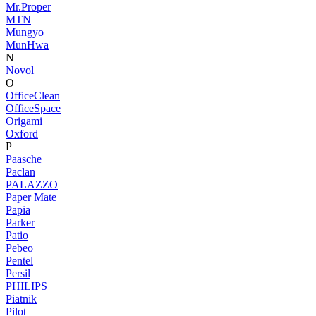
Mr.Proper
MTN
Mungyo
MunHwa
N
Novol
O
OfficeClean
OfficeSpace
Origami
Oxford
P
Paasche
Paclan
PALAZZO
Paper Mate
Papia
Parker
Patio
Pebeo
Pentel
Persil
PHILIPS
Piatnik
Pilot