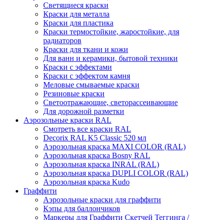
Светящиеся краски
Краски для металла
Краски для пластика
Краски термостойкие, жаростойкие, для
радиаторов
Краски для ткани и кожи
Для ванн и керамики, бытовой техники
Краски с эффектами
Краски с эффектом камня
Меловые смываемые краски
Резиновые краски
Светоотражающие, светорассеивающие
Для дорожной разметки
Аэрозольные краски RAL
Смотреть все краски RAL
Decorix RAL K5 Classic 520 мл
Аэрозольная краска MAXI COLOR (RAL)
Аэрозольная краска Bosny RAL
Аэрозольная краска INRAL (RAL)
Аэрозольная краска DUPLI COLOR (RAL)
Аэрозольная краска Kudo
Граффити
Аэрозольные краски для граффити
Кэпы для баллончиков
Маркеры для Граффити Скетчей Теггинга /