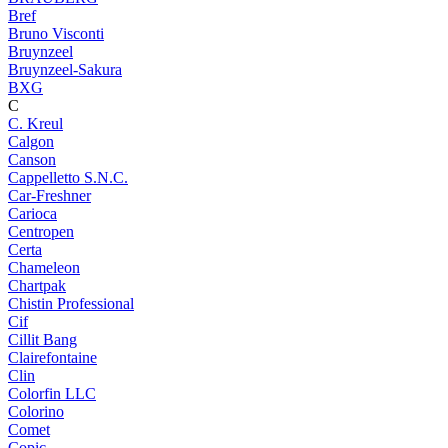
Bref
Bruno Visconti
Bruynzeel
Bruynzeel-Sakura
BXG
C
C. Kreul
Calgon
Canson
Cappelletto S.N.C.
Car-Freshner
Carioca
Centropen
Certa
Chameleon
Chartpak
Chistin Professional
Cif
Cillit Bang
Clairefontaine
Clin
Colorfin LLC
Colorino
Comet
Copic