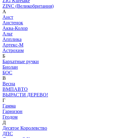
ZIG Kuretake
ZINC (Великобритания)
А
Аист
Аистенок
Аква-Колор
Альт
Апплика
Артекс-М
Астрохим
Б
Бархатные ручки
Биолан
БОС
В
Весна
ВМПАВТО
ВЫРАСТИ ДЕРЕВО!
Г
Гамма
Гарнизон
Геодом
Д
Десятое Королевство
ДПС