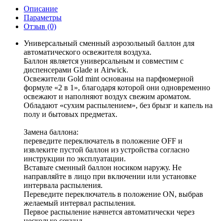
Описание
Параметры
Отзыв
(0)
Универсальный сменный аэрозольный баллон для
автоматического освежителя воздуха.
Баллон является универсальным и совместим с
диспенсерами Glade и Airwick.
Освежители Gold mint основаны на парфюмерной
формуле «2 в 1», благодаря которой они одновременно
освежают и наполняют воздух свежим ароматом.
Обладают «сухим распылением», без брызг и капель на
полу и бытовых предметах.
Замена баллона:
переведите переключатель в положение OFF и
извлеките пустой баллон из устройства согласно
инструкции по эксплуатации.
Вставьте сменный баллон носиком наружу. Не
направляйте в лицо при включении или установке
интервала распыления.
Переведите переключатель в положение ON, выбрав
желаемый интервал распыления.
Первое распыление начнется автоматически через
несколько секунд.