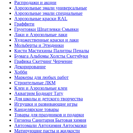
Распродажи и акции
Аэрозольные эмали универсальные
Аэрозольные эмали специальные
Аэрозольные краски RAL
Граффити
Грунтовки Шпатлевки Смывки
Лаки и Аэрозольные лаки
Художественные краски и лаки
Мольберты и Этюдники
Кисти Мастихины Палитры Пеналы
Бумага Альбомы Холсты Скетчбуки
Графика Скетчинг Черчение
Декорирование
Хобби
Маркеры для любых работ
Строительные ЛКМ
Клеи и Аэрозольные клеи
Аквагрим Бодиарт Тату
Для школы и детского творчества
Игрушки и развивающие игры
Канцелярские товары
Товары для праздников и подарки
Гигиена Санитария Бытовая химия
Автоэмали Автохимия Автосмазки
Матирующие пасты и жидкости