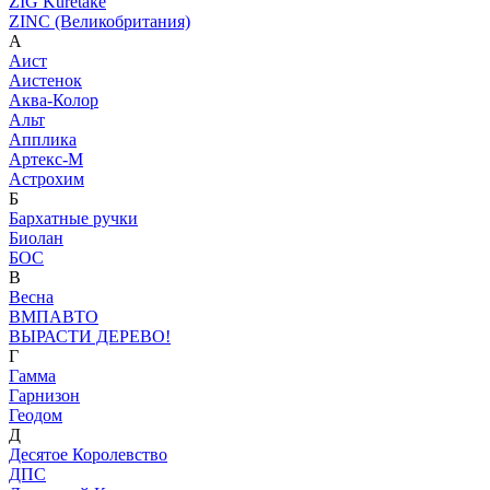
ZIG Kuretake
ZINC (Великобритания)
А
Аист
Аистенок
Аква-Колор
Альт
Апплика
Артекс-М
Астрохим
Б
Бархатные ручки
Биолан
БОС
В
Весна
ВМПАВТО
ВЫРАСТИ ДЕРЕВО!
Г
Гамма
Гарнизон
Геодом
Д
Десятое Королевство
ДПС