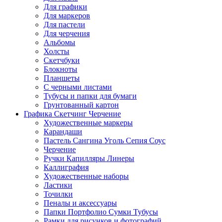
Для графики
Для маркеров
Для пастели
Для черчения
Альбомы
Холсты
Скетчбуки
Блокноты
Планшеты
С черными листами
Тубусы и папки для бумаги
Грунтованный картон
Графика Скетчинг Черчение
Художественные маркеры
Карандаши
Пастель Сангина Уголь Сепия Соус
Черчение
Ручки Капилляры Линеры
Каллиграфия
Художественные наборы
Ластики
Точилки
Пеналы и аксессуары
Папки Портфолио Сумки Тубусы
Рамки для рисунков и фотографий