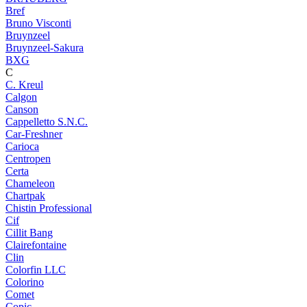
Bref
Bruno Visconti
Bruynzeel
Bruynzeel-Sakura
BXG
C
C. Kreul
Calgon
Canson
Cappelletto S.N.C.
Car-Freshner
Carioca
Centropen
Certa
Chameleon
Chartpak
Chistin Professional
Cif
Cillit Bang
Clairefontaine
Clin
Colorfin LLC
Colorino
Comet
Copic