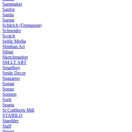
Sammaker
Sanfor
Sanita
Sarma
Schleich (Германия)
Schneider
Scotch
Selfie Media
Shinhan Art
Sibiar
Sketchmarker
SM-LT ART
Smartbuy
Smile Decor
Snazaroo
Somat
Sonax
Sonnen
Sorti
Sparta
St Cuthberts Mill
STABILO
Staedtler
Staff
Stayer