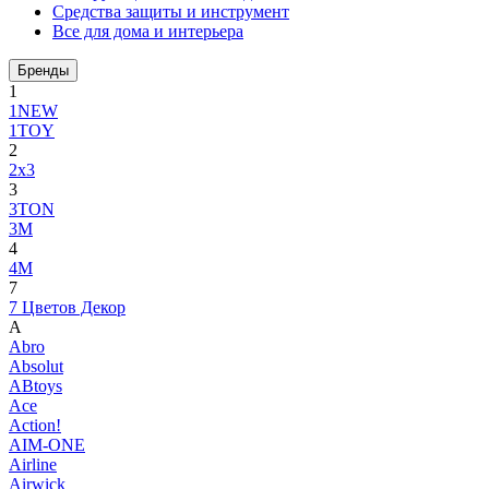
Средства защиты и инструмент
Все для дома и интерьера
Бренды
1
1NEW
1TOY
2
2x3
3
3TON
3М
4
4M
7
7 Цветов Декор
A
Abro
Absolut
ABtoys
Ace
Action!
AIM-ONE
Airline
Airwick