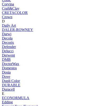
Corvina
Craft&Clay
CRETACOLOR
Crown
D
Daily Art
DALER-ROWNEY
Darwi
Decola
Decorix
Defender
Delucci
Derwent
DMB
DoctorWax
Domestos
Dosia
Dove
Dupli Color
DURABLE
Duracell
E
ECONORMULA
Edding