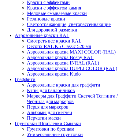
Краски с эффектами
Краски с эффектом камня
Меловые смываемые краски
Резиновые краски
Светоотражающие, светорассеивающие
Для дорожной разметки
Аэрозольные краски RAL
Смотреть все краски RAL
Decorix RAL K5 Classic 520 мл
Аэрозольная краска MAXI COLOR (RAL)
Аэрозольная краска Bosny RAL
Аэрозольная краска INRAL (RAL)
Аэрозольная краска DUPLI COLOR (RAL)
Аэрозольная краска Kudo
Граффити
Аэрозольные краски для граффити
Кэпы для баллончиков
Маркеры для Граффити Скетчей Теггинга /
Чернила для маркеров
Перья для маркеров
Альбомы для скетчей
Перчатки маски
Грунтовки Шпатлевки Смывки
Грунтовки по брендам
Универсальные грунтовки