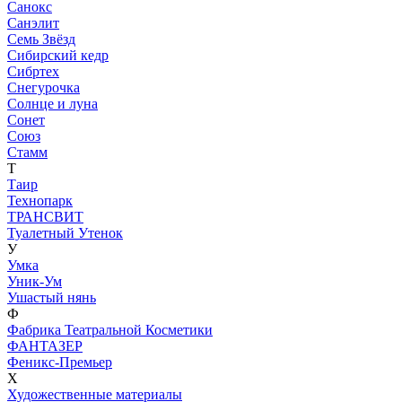
Санокс
Санэлит
Семь Звёзд
Сибирский кедр
Сибртех
Снегурочка
Солнце и луна
Сонет
Союз
Стамм
Т
Таир
Технопарк
ТРАНСВИТ
Туалетный Утенок
У
Умка
Уник-Ум
Ушастый нянь
Ф
Фабрика Театральной Косметики
ФАНТАЗЕР
Феникс-Премьер
Х
Художественные материалы