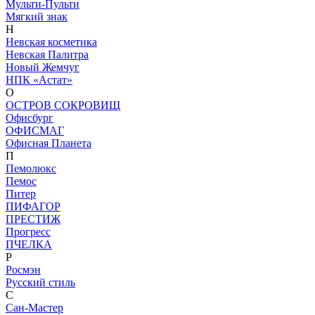
Мульти-Пульти
Мягкий знак
Н
Невская косметика
Невская Палитра
Новый Жемчуг
НПК «Астат»
О
ОСТРОВ СОКРОВИЩ
Офисбург
ОФИСМАГ
Офисная Планета
П
Пемолюкс
Пемос
Питер
ПИФАГОР
ПРЕСТИЖ
Прогресс
ПЧЕЛКА
Р
Росмэн
Русский стиль
С
Сан-Мастер