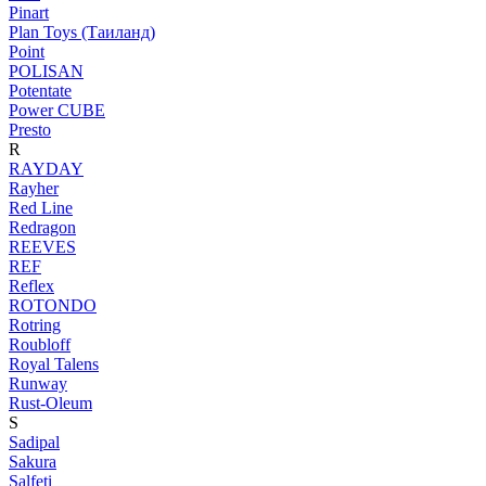
Pinart
Plan Toys (Таиланд)
Point
POLISAN
Potentate
Power CUBE
Presto
R
RAYDAY
Rayher
Red Line
Redragon
REEVES
REF
Reflex
ROTONDO
Rotring
Roubloff
Royal Talens
Runway
Rust-Oleum
S
Sadipal
Sakura
Salfeti