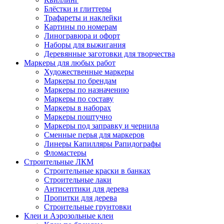
Блёстки и глиттеры
Трафареты и наклейки
Картины по номерам
Линогравюра и офорт
Наборы для выжигания
Деревянные заготовки для творчества
Маркеры для любых работ
Художественные маркеры
Маркеры по брендам
Маркеры по назначению
Маркеры по составу
Маркеры в наборах
Маркеры поштучно
Маркеры под заправку и чернила
Сменные перья для маркеров
Линеры Капилляры Рапидографы
Фломастеры
Строительные ЛКМ
Строительные краски в банках
Строительные лаки
Антисептики для дерева
Пропитки для дерева
Строительные грунтовки
Клеи и Аэрозольные клеи