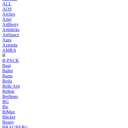
ALL
AOS
Arches
Ariel
ArtBerry
Artisticks
ArtSpace
Aura
Azienda
AМRA
B
B-PACK
Bagi
Ballet
Bams
Beifa
Belle Arti
Belton
Berlingo
BG
Bic
BiMax
Blicker
Bosny
BRAUBERG