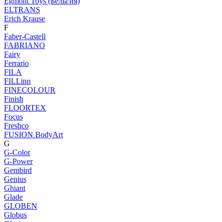
Egmont Toys (Бельгия)
ELTRANS
Erich Krause
F
Faber-Castell
FABRIANO
Fairy
Ferrario
FILA
FILLinn
FINECOLOUR
Finish
FLOORTEX
Focus
Freshco
FUSION BodyArt
G
G-Color
G-Power
Gembird
Genius
Ghiant
Glade
GLOBEN
Globus