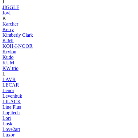
J
JIGGLE
Jovi
K
Karcher
Kerry
Kimberly Clark
KIMI
KOH-I-NOOR
Krylon
Kudo
KUM
KW-trio
L
LAVR
LECAR
Lenor
Levenhuk
LILACK
Line Plus
Logitech
Lori
Losk
Love2art
Luxor