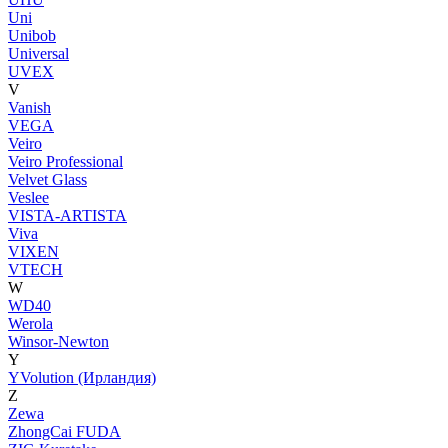
Uni
Unibob
Universal
UVEX
V
Vanish
VEGA
Veiro
Veiro Professional
Velvet Glass
Veslee
VISTA-ARTISTA
Viva
VIXEN
VTECH
W
WD40
Werola
Winsor-Newton
Y
YVolution (Ирландия)
Z
Zewa
ZhongCai FUDA