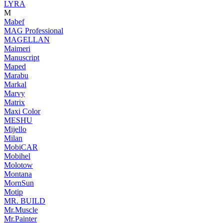
LYRA
M
Mabef
MAG Professional
MAGELLAN
Maimeri
Manuscript
Maped
Marabu
Markal
Marvy
Matrix
Maxi Color
MESHU
Mijello
Milan
MobiCAR
Mobihel
Molotow
Montana
MornSun
Motip
MR. BUILD
Mr.Muscle
Mr.Painter