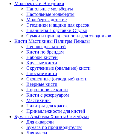
Мольберты и Этюдники
Напольные мольберты
Настольные мольберты
Мольберты детские
Этюдники и ящики для красок
Планшеты Подставки Стулья
Сумки и принадлежности для этюдников
Кисти Мастихины Палитры Пеналы
Пеналы для кистей
Кисти по брендам
Наборы кистей
Круглые кисти
Скругленные (овальные) кисти
Плоские кисти
Скошенные (отводные) кисти
Веерные кисти
Поролоновые кисти
Кисти с резервуаром
Мастихины
Палитры для красок
Принадлежности для кистей
Бумага Альбомы Холсты Скетчбуки
Для акварели
Бумага по производителям
Для масла