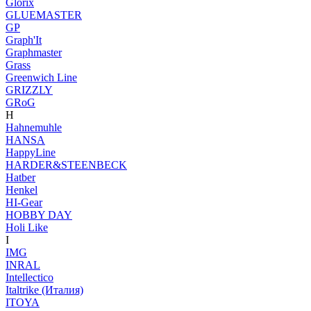
Glorix
GLUEMASTER
GP
Graph'It
Graphmaster
Grass
Greenwich Line
GRIZZLY
GRoG
H
Hahnemuhle
HANSA
HappyLine
HARDER&STEENBECK
Hatber
Henkel
HI-Gear
HOBBY DAY
Holi Like
I
IMG
INRAL
Intellectico
Italtrike (Италия)
ITOYA