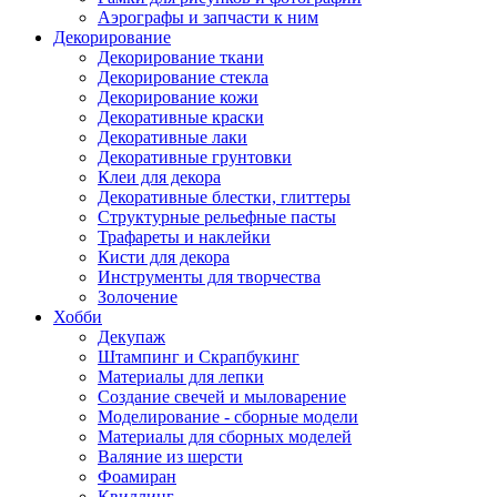
Аэрографы и запчасти к ним
Декорирование
Декорирование ткани
Декорирование стекла
Декорирование кожи
Декоративные краски
Декоративные лаки
Декоративные грунтовки
Клеи для декора
Декоративные блестки, глиттеры
Структурные рельефные пасты
Трафареты и наклейки
Кисти для декора
Инструменты для творчества
Золочение
Хобби
Декупаж
Штампинг и Скрапбукинг
Материалы для лепки
Создание свечей и мыловарение
Моделирование - сборные модели
Материалы для сборных моделей
Валяние из шерсти
Фоамиран
Квиллинг