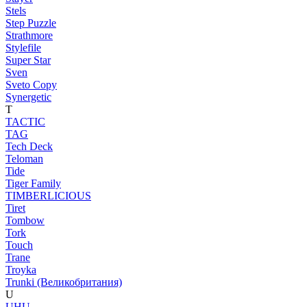
Stels
Step Puzzle
Strathmore
Stylefile
Super Star
Sven
Sveto Copy
Synergetic
T
TACTIC
TAG
Tech Deck
Teloman
Tide
Tiger Family
TIMBERLICIOUS
Tiret
Tombow
Tork
Touch
Trane
Troyka
Trunki (Великобритания)
U
UHU