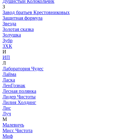
Душистый Колокольчик
З
Завод братьев Крестовниковых
Защитная формула
Звезда
Золотая сказка
Золушка
Зубр
ЗХК
И
ИП
Л
Лаборатория Чудес
Лайма
Ласка
ЛенГознак
Лесная полянка
Лидер Чистоты
Лилия Холдинг
Лис
Луч
М
Малевичъ
Мисс Чистота
Миф