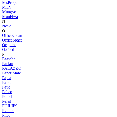
Mr.Proper
MTN
Mungyo
MunHwa
N
Novol
O
OfficeClean
OfficeSpace
Origami
Oxford
P
Paasche
Paclan
PALAZZO
Paper Mate
Papia
Parker
Patio
Pebeo
Pentel
Persil
PHILIPS
Piatnik
Pilot