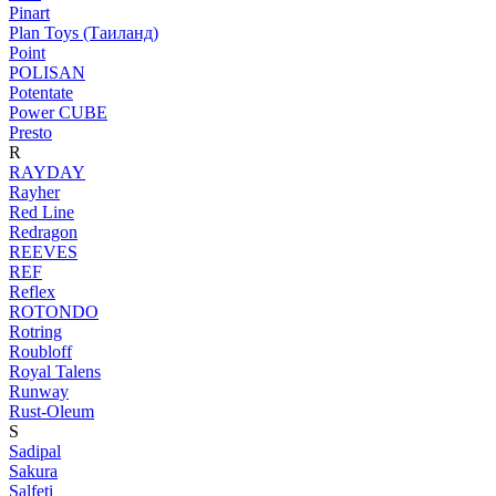
Pinart
Plan Toys (Таиланд)
Point
POLISAN
Potentate
Power CUBE
Presto
R
RAYDAY
Rayher
Red Line
Redragon
REEVES
REF
Reflex
ROTONDO
Rotring
Roubloff
Royal Talens
Runway
Rust-Oleum
S
Sadipal
Sakura
Salfeti