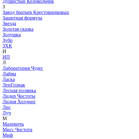
Душистый Колокольчик
З
Завод братьев Крестовниковых
Защитная формула
Звезда
Золотая сказка
Золушка
Зубр
ЗХК
И
ИП
Л
Лаборатория Чудес
Лайма
Ласка
ЛенГознак
Лесная полянка
Лидер Чистоты
Лилия Холдинг
Лис
Луч
М
Малевичъ
Мисс Чистота
Миф