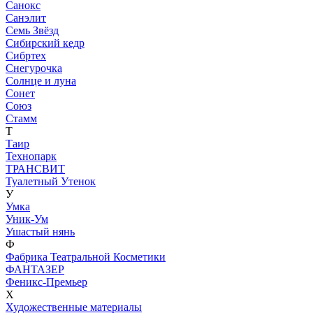
Санокс
Санэлит
Семь Звёзд
Сибирский кедр
Сибртех
Снегурочка
Солнце и луна
Сонет
Союз
Стамм
Т
Таир
Технопарк
ТРАНСВИТ
Туалетный Утенок
У
Умка
Уник-Ум
Ушастый нянь
Ф
Фабрика Театральной Косметики
ФАНТАЗЕР
Феникс-Премьер
Х
Художественные материалы