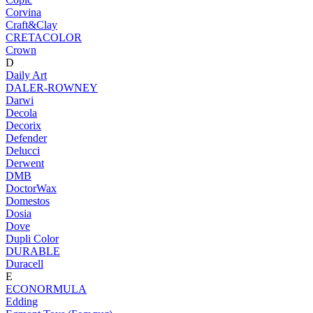
Corvina
Craft&Clay
CRETACOLOR
Crown
D
Daily Art
DALER-ROWNEY
Darwi
Decola
Decorix
Defender
Delucci
Derwent
DMB
DoctorWax
Domestos
Dosia
Dove
Dupli Color
DURABLE
Duracell
E
ECONORMULA
Edding