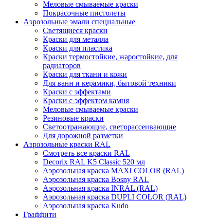
Меловые смываемые краски
Покрасочные пистолеты
Аэрозольные эмали специальные
Светящиеся краски
Краски для металла
Краски для пластика
Краски термостойкие, жаростойкие, для
радиаторов
Краски для ткани и кожи
Для ванн и керамики, бытовой техники
Краски с эффектами
Краски с эффектом камня
Меловые смываемые краски
Резиновые краски
Светоотражающие, светорассеивающие
Для дорожной разметки
Аэрозольные краски RAL
Смотреть все краски RAL
Decorix RAL K5 Classic 520 мл
Аэрозольная краска MAXI COLOR (RAL)
Аэрозольная краска Bosny RAL
Аэрозольная краска INRAL (RAL)
Аэрозольная краска DUPLI COLOR (RAL)
Аэрозольная краска Kudo
Граффити