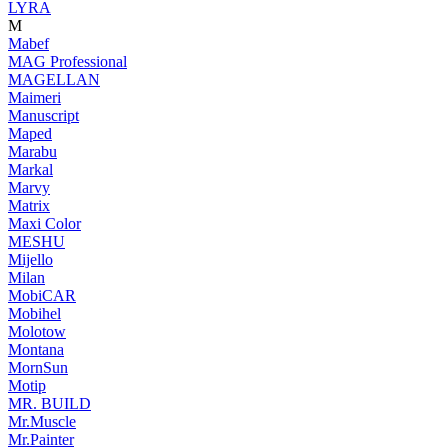
LYRA
M
Mabef
MAG Professional
MAGELLAN
Maimeri
Manuscript
Maped
Marabu
Markal
Marvy
Matrix
Maxi Color
MESHU
Mijello
Milan
MobiCAR
Mobihel
Molotow
Montana
MornSun
Motip
MR. BUILD
Mr.Muscle
Mr.Painter