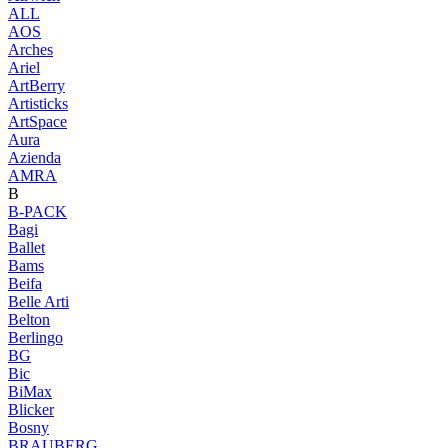
ALL
AOS
Arches
Ariel
ArtBerry
Artisticks
ArtSpace
Aura
Azienda
AМRA
B
B-PACK
Bagi
Ballet
Bams
Beifa
Belle Arti
Belton
Berlingo
BG
Bic
BiMax
Blicker
Bosny
BRAUBERG