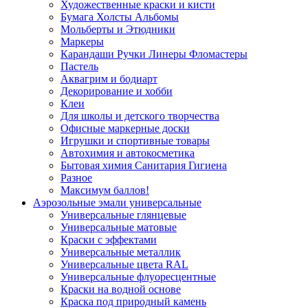
Художественные краски и кисти
Бумага Холсты Альбомы
Мольберты и Этюдники
Маркеры
Карандаши Ручки Линеры Фломастеры
Пастель
Аквагрим и бодиарт
Декорирование и хобби
Клеи
Для школы и детского творчества
Офисные маркерные доски
Игрушки и спортивные товары
Автохимия и автокосметика
Бытовая химия Санитария Гигиена
Разное
Максимум баллов!
Аэрозольные эмали универсальные
Универсальные глянцевые
Универсальные матовые
Краски с эффектами
Универсальные металлик
Универсальные цвета RAL
Универсальные флуоресцентные
Краски на водной основе
Краска под природный камень