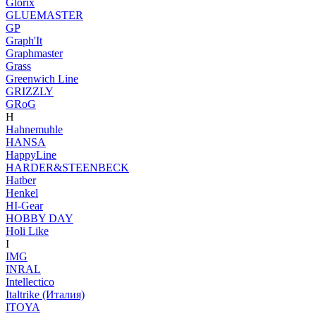
Glorix
GLUEMASTER
GP
Graph'It
Graphmaster
Grass
Greenwich Line
GRIZZLY
GRoG
H
Hahnemuhle
HANSA
HappyLine
HARDER&STEENBECK
Hatber
Henkel
HI-Gear
HOBBY DAY
Holi Like
I
IMG
INRAL
Intellectico
Italtrike (Италия)
ITOYA