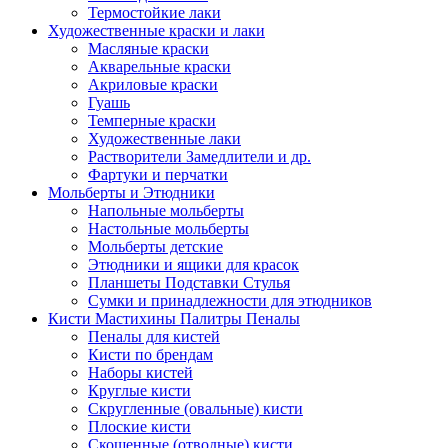
Термостойкие лаки
Художественные краски и лаки
Масляные краски
Акварельные краски
Акриловые краски
Гуашь
Темперные краски
Художественные лаки
Растворители Замедлители и др.
Фартуки и перчатки
Мольберты и Этюдники
Напольные мольберты
Настольные мольберты
Мольберты детские
Этюдники и ящики для красок
Планшеты Подставки Стулья
Сумки и принадлежности для этюдников
Кисти Мастихины Палитры Пеналы
Пеналы для кистей
Кисти по брендам
Наборы кистей
Круглые кисти
Скругленные (овальные) кисти
Плоские кисти
Скошенные (отводные) кисти