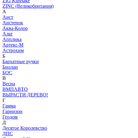
ZIG Kuretake
ZINC (Великобритания)
А
Аист
Аистенок
Аква-Колор
Альт
Апплика
Артекс-М
Астрохим
Б
Бархатные ручки
Биолан
БОС
В
Весна
ВМПАВТО
ВЫРАСТИ ДЕРЕВО!
Г
Гамма
Гарнизон
Геодом
Д
Десятое Королевство
ДПС