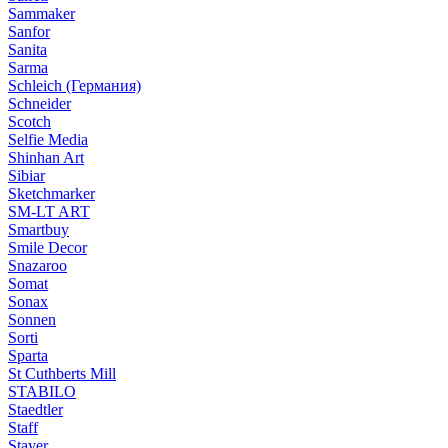
Sammaker
Sanfor
Sanita
Sarma
Schleich (Германия)
Schneider
Scotch
Selfie Media
Shinhan Art
Sibiar
Sketchmarker
SM-LT ART
Smartbuy
Smile Decor
Snazaroo
Somat
Sonax
Sonnen
Sorti
Sparta
St Cuthberts Mill
STABILO
Staedtler
Staff
Stayer