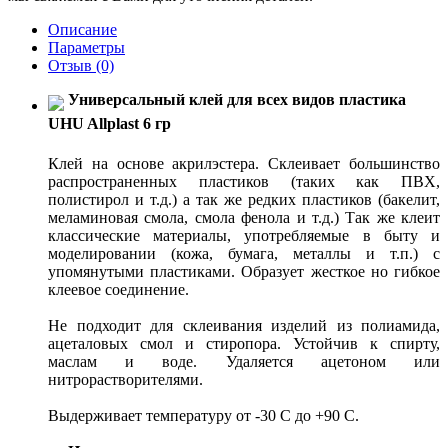
Описание
Параметры
Отзыв
(0)
Универсальный клей для всех видов пластика
UHU Allplast 6 гр
Клей на основе акрилэстера. Склеивает большинство
распространенных пластиков (таких как ПВХ,
полистирол и т.д.) а так же редких пластиков (бакелит,
меламиновая смола, смола фенола и т.д.) Так же клеит
классические материалы, употребляемые в быту и
моделировании (кожа, бумага, металлы и т.п.) с
упомянутыми пластиками. Образует жесткое но гибкое
клеевое соединение.
Не подходит для склеивания изделий из полиамида,
ацеталовых смол и стиропора. Устойчив к спирту,
маслам и воде. Удаляется ацетоном или
нитрорастворителями.
Выдерживает температуру от -30 С до +90 С.