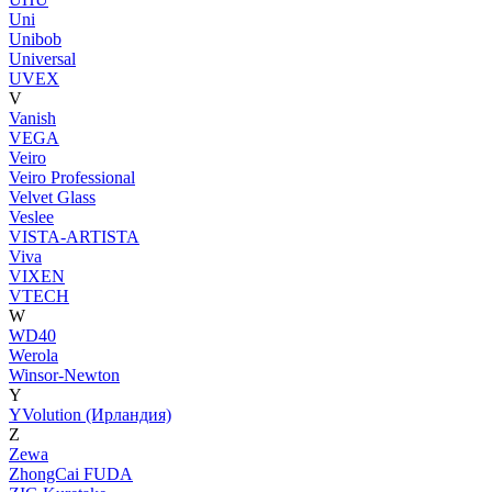
Uni
Unibob
Universal
UVEX
V
Vanish
VEGA
Veiro
Veiro Professional
Velvet Glass
Veslee
VISTA-ARTISTA
Viva
VIXEN
VTECH
W
WD40
Werola
Winsor-Newton
Y
YVolution (Ирландия)
Z
Zewa
ZhongCai FUDA