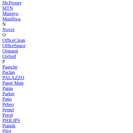
Mr.Proper
MTN
Mungyo
MunHwa
N
Novol
O
OfficeClean
OfficeSpace
Origami
Oxford
P
Paasche
Paclan
PALAZZO
Paper Mate
Papia
Parker
Patio
Pebeo
Pentel
Persil
PHILIPS
Piatnik
Pilot