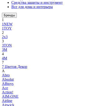
Средства защиты и инструмент
Все для дома и интерьера
Бренды
1
1NEW
1TOY
2
2x3
3
3TON
3М
4
4M
7
7 Цветов Декор
A
Abro
Absolut
ABtoys
Ace
Action!
AIM-ONE
Airline
Airwick