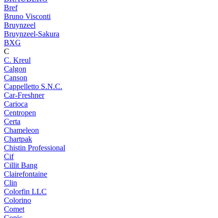
Bref
Bruno Visconti
Bruynzeel
Bruynzeel-Sakura
BXG
C
C. Kreul
Calgon
Canson
Cappelletto S.N.C.
Car-Freshner
Carioca
Centropen
Certa
Chameleon
Chartpak
Chistin Professional
Cif
Cillit Bang
Clairefontaine
Clin
Colorfin LLC
Colorino
Comet
Copic