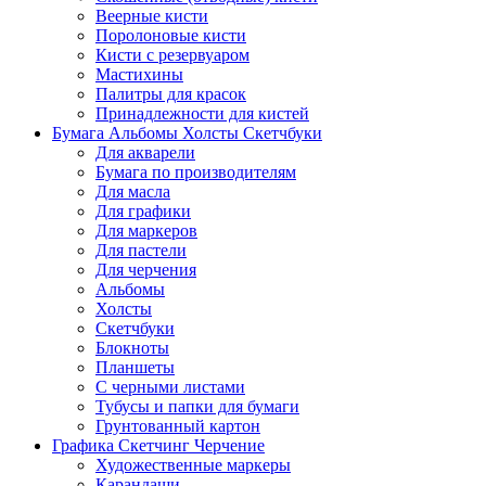
Веерные кисти
Поролоновые кисти
Кисти с резервуаром
Мастихины
Палитры для красок
Принадлежности для кистей
Бумага Альбомы Холсты Скетчбуки
Для акварели
Бумага по производителям
Для масла
Для графики
Для маркеров
Для пастели
Для черчения
Альбомы
Холсты
Скетчбуки
Блокноты
Планшеты
С черными листами
Тубусы и папки для бумаги
Грунтованный картон
Графика Скетчинг Черчение
Художественные маркеры
Карандаши