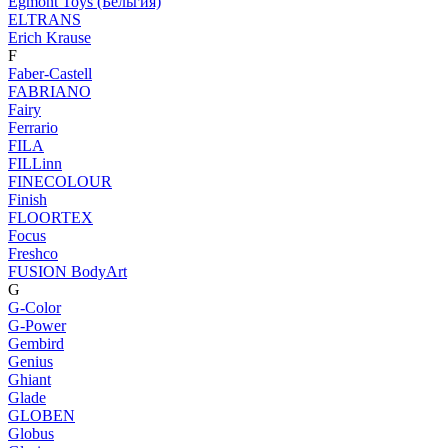
Egmont Toys (Бельгия)
ELTRANS
Erich Krause
F
Faber-Castell
FABRIANO
Fairy
Ferrario
FILA
FILLinn
FINECOLOUR
Finish
FLOORTEX
Focus
Freshco
FUSION BodyArt
G
G-Color
G-Power
Gembird
Genius
Ghiant
Glade
GLOBEN
Globus