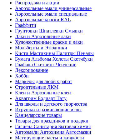
Распродажи и акции
Аэрозольные эмали универсальные
Аэрозольные эмали специальные
Аэрозольные краски RAL
Граффити
Грунтовки Шпатлевки Смывки
Лаки и Аэрозольные лаки
Художественные краски и лаки
Мольберты и Этюдники
Кисти Мастихины Палитры Пеналы
Бумага Альбомы Холсты Скетчбуки
Графика Скетчинг Черчение
Декорирование
Хобби
Маркеры для любых работ
Строительные ЛКМ
Клеи и Аэрозольные клеи
Аквагрим Бодиарт Тату
Для школы и детского творчества
Игрушки и развивающие игры
Канцелярские товары
Товары для праздников и подарки
Гигиена Санитария Бытовая химия
Автоэмали Автохимия Автосмазки
Матирующие пасты и жидкости