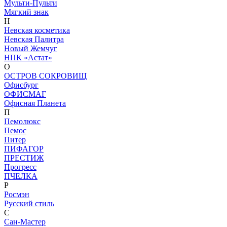
Мульти-Пульти
Мягкий знак
Н
Невская косметика
Невская Палитра
Новый Жемчуг
НПК «Астат»
О
ОСТРОВ СОКРОВИЩ
Офисбург
ОФИСМАГ
Офисная Планета
П
Пемолюкс
Пемос
Питер
ПИФАГОР
ПРЕСТИЖ
Прогресс
ПЧЕЛКА
Р
Росмэн
Русский стиль
С
Сан-Мастер