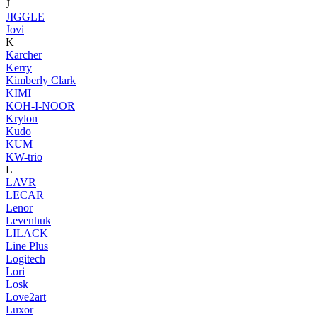
J
JIGGLE
Jovi
K
Karcher
Kerry
Kimberly Clark
KIMI
KOH-I-NOOR
Krylon
Kudo
KUM
KW-trio
L
LAVR
LECAR
Lenor
Levenhuk
LILACK
Line Plus
Logitech
Lori
Losk
Love2art
Luxor