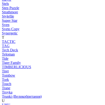
Stels
Step Puzzle
Strathmore
Stylefile
Super Star
Sven
Sveto Copy
Synergetic
T
TACTIC
TAG
Tech Deck
Teloman
Tide
Tiger Family
TIMBERLICIOUS
Tiret
Tombow
Tork
Touch
Trane
Troyka
Trunki (Великобритания)
U
UHU