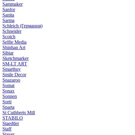
Sammaker
Sanfor
Sanita
Sarma
Schleich (Германия)
Schneider
Scotch
Selfie Media
Shinhan Art
Sibiar
Sketchmarker
SM-LT ART
Smartbuy
Smile Decor
Snazaroo
Somat
Sonax
Sonnen
Sorti
Sparta
St Cuthberts Mill
STABILO
Staedtler
Staff
Stayer