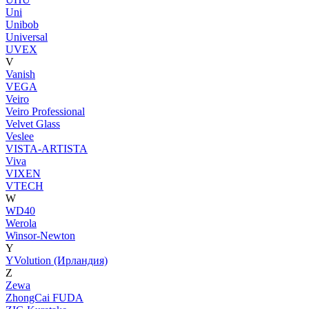
Uni
Unibob
Universal
UVEX
V
Vanish
VEGA
Veiro
Veiro Professional
Velvet Glass
Veslee
VISTA-ARTISTA
Viva
VIXEN
VTECH
W
WD40
Werola
Winsor-Newton
Y
YVolution (Ирландия)
Z
Zewa
ZhongCai FUDA