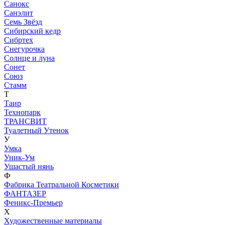
Санокс
Санэлит
Семь Звёзд
Сибирский кедр
Сибртех
Снегурочка
Солнце и луна
Сонет
Союз
Стамм
Т
Таир
Технопарк
ТРАНСВИТ
Туалетный Утенок
У
Умка
Уник-Ум
Ушастый нянь
Ф
Фабрика Театральной Косметики
ФАНТАЗЕР
Феникс-Премьер
Х
Художественные материалы