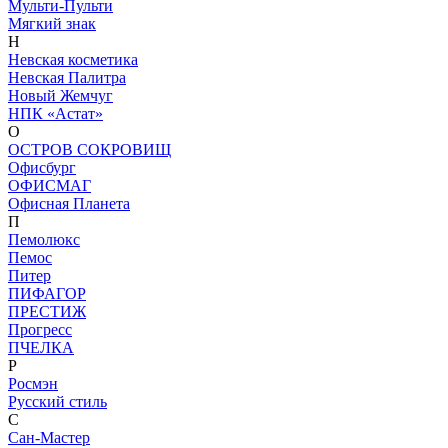
Мульти-Пульти
Мягкий знак
Н
Невская косметика
Невская Палитра
Новый Жемчуг
НПК «Астат»
О
ОСТРОВ СОКРОВИЩ
Офисбург
ОФИСМАГ
Офисная Планета
П
Пемолюкс
Пемос
Питер
ПИФАГОР
ПРЕСТИЖ
Прогресс
ПЧЕЛКА
Р
Росмэн
Русский стиль
С
Сан-Мастер