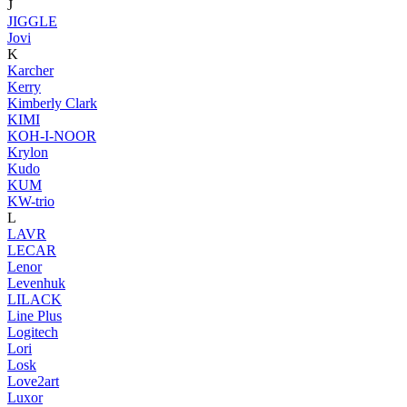
J
JIGGLE
Jovi
K
Karcher
Kerry
Kimberly Clark
KIMI
KOH-I-NOOR
Krylon
Kudo
KUM
KW-trio
L
LAVR
LECAR
Lenor
Levenhuk
LILACK
Line Plus
Logitech
Lori
Losk
Love2art
Luxor