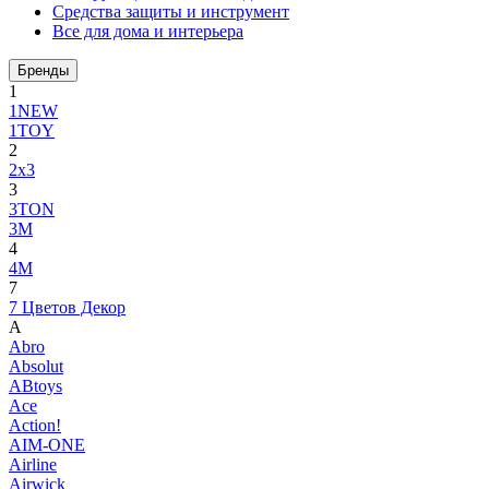
Средства защиты и инструмент
Все для дома и интерьера
Бренды
1
1NEW
1TOY
2
2x3
3
3TON
3М
4
4M
7
7 Цветов Декор
A
Abro
Absolut
ABtoys
Ace
Action!
AIM-ONE
Airline
Airwick