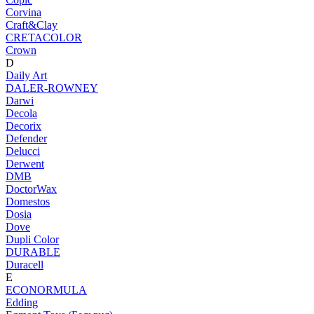
Corvina
Craft&Clay
CRETACOLOR
Crown
D
Daily Art
DALER-ROWNEY
Darwi
Decola
Decorix
Defender
Delucci
Derwent
DMB
DoctorWax
Domestos
Dosia
Dove
Dupli Color
DURABLE
Duracell
E
ECONORMULA
Edding