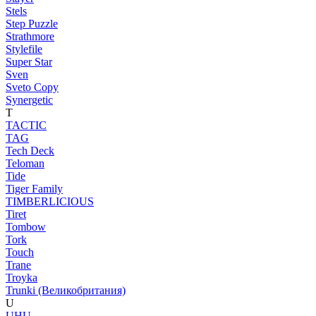
Stels
Step Puzzle
Strathmore
Stylefile
Super Star
Sven
Sveto Copy
Synergetic
T
TACTIC
TAG
Tech Deck
Teloman
Tide
Tiger Family
TIMBERLICIOUS
Tiret
Tombow
Tork
Touch
Trane
Troyka
Trunki (Великобритания)
U
UHU