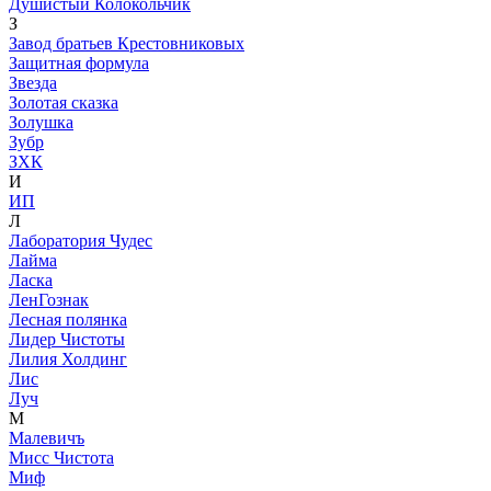
Душистый Колокольчик
З
Завод братьев Крестовниковых
Защитная формула
Звезда
Золотая сказка
Золушка
Зубр
ЗХК
И
ИП
Л
Лаборатория Чудес
Лайма
Ласка
ЛенГознак
Лесная полянка
Лидер Чистоты
Лилия Холдинг
Лис
Луч
М
Малевичъ
Мисс Чистота
Миф