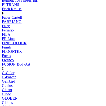
Egmont Toys (Бельгия)
ELTRANS
Erich Krause
F
Faber-Castell
FABRIANO
Fairy
Ferrario
FILA
FILLinn
FINECOLOUR
Finish
FLOORTEX
Focus
Freshco
FUSION BodyArt
G
G-Color
G-Power
Gembird
Genius
Ghiant
Glade
GLOBEN
Globus