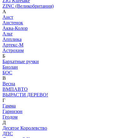
ZIG Kuretake
ZINC (Великобритания)
А
Аист
Аистенок
Аква-Колор
Альт
Апплика
Артекс-М
Астрохим
Б
Бархатные ручки
Биолан
БОС
В
Весна
ВМПАВТО
ВЫРАСТИ ДЕРЕВО!
Г
Гамма
Гарнизон
Геодом
Д
Десятое Королевство
ДПС