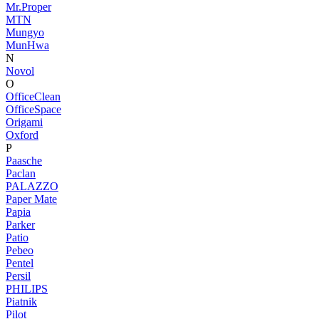
Mr.Proper
MTN
Mungyo
MunHwa
N
Novol
O
OfficeClean
OfficeSpace
Origami
Oxford
P
Paasche
Paclan
PALAZZO
Paper Mate
Papia
Parker
Patio
Pebeo
Pentel
Persil
PHILIPS
Piatnik
Pilot