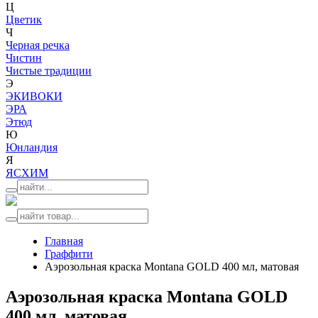
Ц
Цветик
Ч
Черная речка
Чистин
Чистые традиции
Э
ЭКИВОКИ
ЭРА
Этюд
Ю
Юнландия
Я
ЯСХИМ
Главная
Граффити
Аэрозольная краска Montana GOLD 400 мл, матовая
Аэрозольная краска Montana GOLD
400 мл, матовая