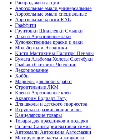
Распродажи и акции
Аэрозольные эмали универсальные
Аэрозольные эмали специальные
Аэрозольные краски RAL
Граффити
Грунтовки Шпатлевки Смывки
Лаки и Аэрозольные лаки
Художественные краски и лаки
Мольберты и Этюдники
Кисти Мастихины Палитры Пеналы
Бумага Альбомы Холсты Скетчбуки
Графика Скетчинг Черчение
Декорирование
Хобби
Маркеры для любых работ
Строительные ЛКМ
Клеи и Аэрозольные клеи
Аквагрим Бодиарт Тату
Для школы и детского творчества
Игрушки и развивающие игры
Канцелярские товары
Товары для праздников и подарки
Гигиена Санитария Бытовая химия
Автоэмали Автохимия Автосмазки
Матирующие пасты и жидкости