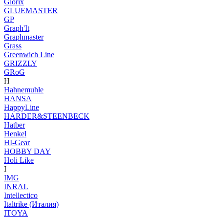
Glorix
GLUEMASTER
GP
Graph'It
Graphmaster
Grass
Greenwich Line
GRIZZLY
GRoG
H
Hahnemuhle
HANSA
HappyLine
HARDER&STEENBECK
Hatber
Henkel
HI-Gear
HOBBY DAY
Holi Like
I
IMG
INRAL
Intellectico
Italtrike (Италия)
ITOYA