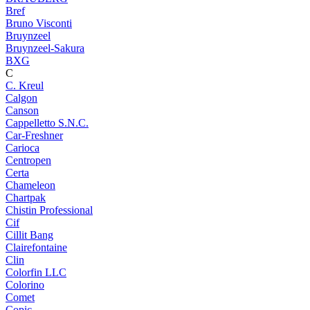
Bref
Bruno Visconti
Bruynzeel
Bruynzeel-Sakura
BXG
C
C. Kreul
Calgon
Canson
Cappelletto S.N.C.
Car-Freshner
Carioca
Centropen
Certa
Chameleon
Chartpak
Chistin Professional
Cif
Cillit Bang
Clairefontaine
Clin
Colorfin LLC
Colorino
Comet
Copic