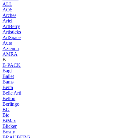
ALL
AOS
Arches
Ariel
ArtBerry
Artisticks
ArtSpace
Aura
Azienda
AМRA
B
B-PACK
Bagi
Ballet
Bams
Beifa
Belle Arti
Belton
Berlingo
BG
Bic
BiMax
Blicker
Bosny
BRAUBERG