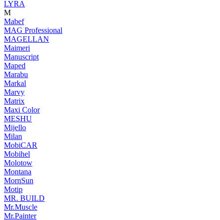
LYRA
M
Mabef
MAG Professional
MAGELLAN
Maimeri
Manuscript
Maped
Marabu
Markal
Marvy
Matrix
Maxi Color
MESHU
Mijello
Milan
MobiCAR
Mobihel
Molotow
Montana
MornSun
Motip
MR. BUILD
Mr.Muscle
Mr.Painter