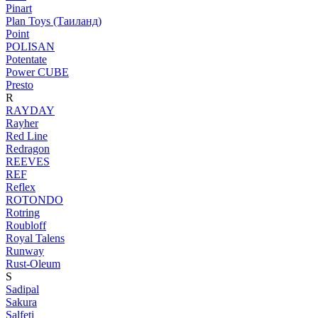
Pinart
Plan Toys (Таиланд)
Point
POLISAN
Potentate
Power CUBE
Presto
R
RAYDAY
Rayher
Red Line
Redragon
REEVES
REF
Reflex
ROTONDO
Rotring
Roubloff
Royal Talens
Runway
Rust-Oleum
S
Sadipal
Sakura
Salfeti