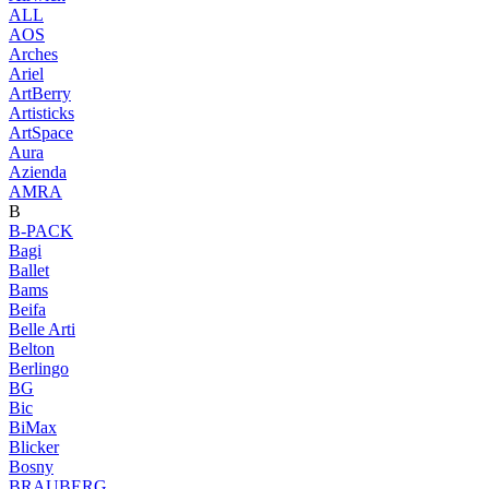
ALL
AOS
Arches
Ariel
ArtBerry
Artisticks
ArtSpace
Aura
Azienda
AМRA
B
B-PACK
Bagi
Ballet
Bams
Beifa
Belle Arti
Belton
Berlingo
BG
Bic
BiMax
Blicker
Bosny
BRAUBERG