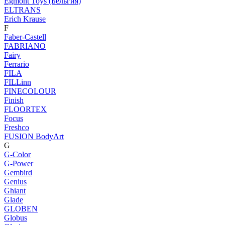
Egmont Toys (Бельгия)
ELTRANS
Erich Krause
F
Faber-Castell
FABRIANO
Fairy
Ferrario
FILA
FILLinn
FINECOLOUR
Finish
FLOORTEX
Focus
Freshco
FUSION BodyArt
G
G-Color
G-Power
Gembird
Genius
Ghiant
Glade
GLOBEN
Globus