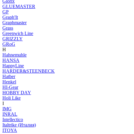
Glorix
GLUEMASTER
GP
Graph'It
Graphmaster
Grass
Greenwich Line
GRIZZLY
GRoG
H
Hahnemuhle
HANSA
HappyLine
HARDER&STEENBECK
Hatber
Henkel
HI-Gear
HOBBY DAY
Holi Like
I
IMG
INRAL
Intellectico
Italtrike (Италия)
ITOYA