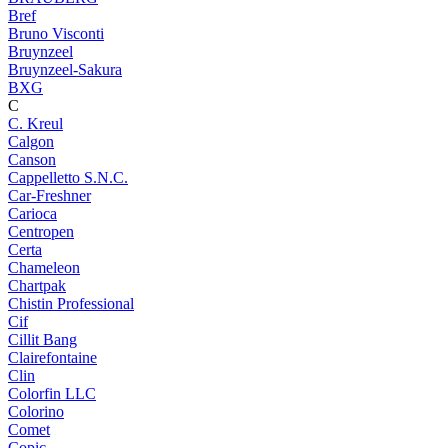
Bref
Bruno Visconti
Bruynzeel
Bruynzeel-Sakura
BXG
C
C. Kreul
Calgon
Canson
Cappelletto S.N.C.
Car-Freshner
Carioca
Centropen
Certa
Chameleon
Chartpak
Chistin Professional
Cif
Cillit Bang
Clairefontaine
Clin
Colorfin LLC
Colorino
Comet
Copic