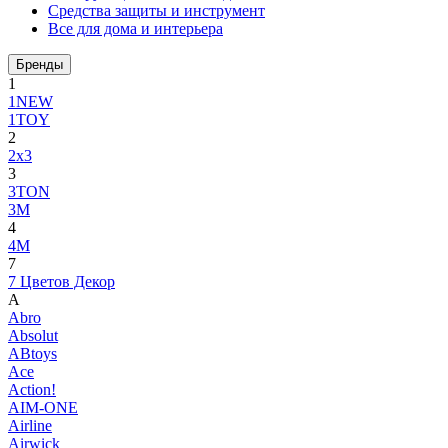
Средства защиты и инструмент
Все для дома и интерьера
Бренды
1
1NEW
1TOY
2
2x3
3
3TON
3М
4
4M
7
7 Цветов Декор
A
Abro
Absolut
ABtoys
Ace
Action!
AIM-ONE
Airline
Airwick