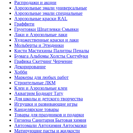
Распродажи и акции
Аэрозольные эмали универсальные
Аэрозольные эмали специальные
Аэрозольные краски RAL
Граффити
Грунтовки Шпатлевки Смывки
Лаки и Аэрозольные лаки
Художественные краски и лаки
Мольберты и Этюдники
Кисти Мастихины Палитры Пеналы
Бумага Альбомы Холсты Скетчбуки
Графика Скетчинг Черчение
Декорирование
Хобби
Маркеры для любых работ
Строительные ЛКМ
Клеи и Аэрозольные клеи
Аквагрим Бодиарт Тату
Для школы и детского творчества
Игрушки и развивающие игры
Канцелярские товары
Товары для праздников и подарки
Гигиена Санитария Бытовая химия
Автоэмали Автохимия Автосмазки
Матирующие пасты и жидкости