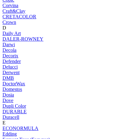
Corvina
Craft&Clay
CRETACOLOR
Crown
D
Daily Art
DALER-ROWNEY
Darwi
Decola
Decorix
Defender
Delucci
Derwent
DMB
DoctorWax
Domestos
Dosia
Dove
Dupli Color
DURABLE
Duracell
E
ECONORMULA
Edding