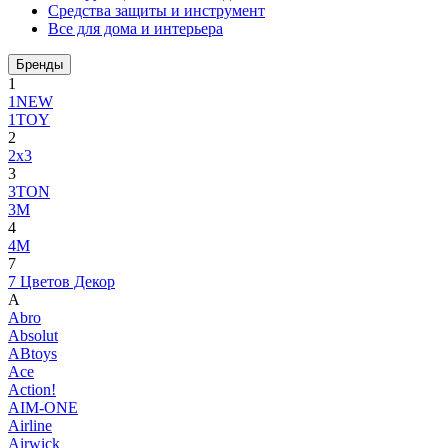
Средства защиты и инструмент
Все для дома и интерьера
Бренды
1
1NEW
1TOY
2
2x3
3
3TON
3М
4
4M
7
7 Цветов Декор
A
Abro
Absolut
ABtoys
Ace
Action!
AIM-ONE
Airline
Airwick