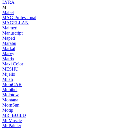
LYRA
M
Mabef
MAG Professional
MAGELLAN
Maimeri
Manuscript
Maped
Marabu
Markal
Marvy
Matrix
Maxi Color
MESHU
Mijello
Milan
MobiCAR
Mobihel
Molotow
Montana
MornSun
Motip
MR. BUILD
Mr.Muscle
Mr.Painter