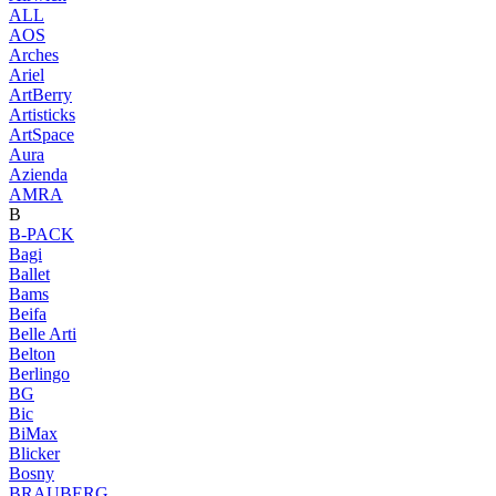
ALL
AOS
Arches
Ariel
ArtBerry
Artisticks
ArtSpace
Aura
Azienda
AМRA
B
B-PACK
Bagi
Ballet
Bams
Beifa
Belle Arti
Belton
Berlingo
BG
Bic
BiMax
Blicker
Bosny
BRAUBERG