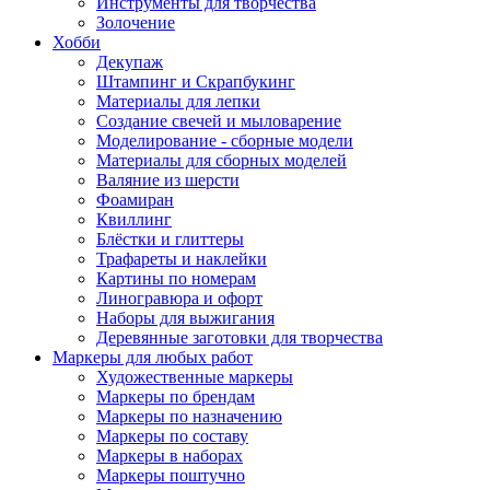
Инструменты для творчества
Золочение
Хобби
Декупаж
Штампинг и Скрапбукинг
Материалы для лепки
Создание свечей и мыловарение
Моделирование - сборные модели
Материалы для сборных моделей
Валяние из шерсти
Фоамиран
Квиллинг
Блёстки и глиттеры
Трафареты и наклейки
Картины по номерам
Линогравюра и офорт
Наборы для выжигания
Деревянные заготовки для творчества
Маркеры для любых работ
Художественные маркеры
Маркеры по брендам
Маркеры по назначению
Маркеры по составу
Маркеры в наборах
Маркеры поштучно