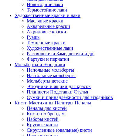
Новогодние лаки
Термостойкие лаки
Художественные краски и лаки
Масляные краски
Акварельные краски
Акриловые краски
Гуашь
Темперные краски
Художественные лаки
Растворители Замедлители и др.
Фартуки и перчатки
Мольберты и Этюдники
Напольные мольберты
Настольные мольберты
Мольберты детские
Этюдники и ящики для красок
Планшеты Подставки Стулья
Сумки и принадлежности для этюдников
Кисти Мастихины Палитры Пеналы
Пеналы для кистей
Кисти по брендам
Наборы кистей
Круглые кисти
Скругленные (овальные) кисти
Плоские кисти