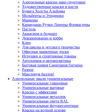
Аэрозольные краски лаки грунтовки
Художественные краски и кисти
Бумага Холсты Альбомы
Мольберты и Этюдники
Маркеры
Карандаши Ручки Линеры Фломастеры
Пастель
Аквагрим и бодиарт
Декорирование и хобби
Клеи
Для школы и детского творчества
Офисные маркерные доски
Игрушки и спортивные товары
Автохимия и автокосметика
Бытовая химия Санитария Гигиена
Разное
Максимум баллов!
Аэрозольные эмали универсальные
Универсальные глянцевые
Универсальные матовые
Краски с эффектами
Универсальные металлик
Универсальные цвета RAL
Универсальные флуоресцентные
Краски на водной основе