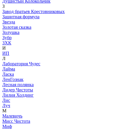
Душистый Колокольчик
З
Завод братьев Крестовниковых
Защитная формула
Звезда
Золотая сказка
Золушка
Зубр
ЗХК
И
ИП
Л
Лаборатория Чудес
Лайма
Ласка
ЛенГознак
Лесная полянка
Лидер Чистоты
Лилия Холдинг
Лис
Луч
М
Малевичъ
Мисс Чистота
Миф