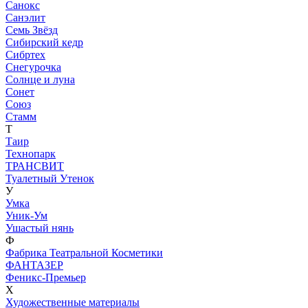
Санокс
Санэлит
Семь Звёзд
Сибирский кедр
Сибртех
Снегурочка
Солнце и луна
Сонет
Союз
Стамм
Т
Таир
Технопарк
ТРАНСВИТ
Туалетный Утенок
У
Умка
Уник-Ум
Ушастый нянь
Ф
Фабрика Театральной Косметики
ФАНТАЗЕР
Феникс-Премьер
Х
Художественные материалы