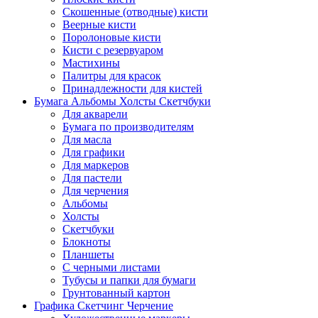
Скошенные (отводные) кисти
Веерные кисти
Поролоновые кисти
Кисти с резервуаром
Мастихины
Палитры для красок
Принадлежности для кистей
Бумага Альбомы Холсты Скетчбуки
Для акварели
Бумага по производителям
Для масла
Для графики
Для маркеров
Для пастели
Для черчения
Альбомы
Холсты
Скетчбуки
Блокноты
Планшеты
С черными листами
Тубусы и папки для бумаги
Грунтованный картон
Графика Скетчинг Черчение