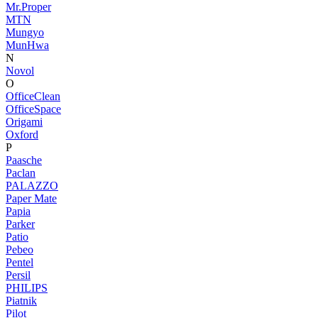
Mr.Proper
MTN
Mungyo
MunHwa
N
Novol
O
OfficeClean
OfficeSpace
Origami
Oxford
P
Paasche
Paclan
PALAZZO
Paper Mate
Papia
Parker
Patio
Pebeo
Pentel
Persil
PHILIPS
Piatnik
Pilot