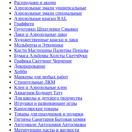
Распродажи и акции
Аэрозольные эмали универсальные
Аэрозольные эмали специальные
Аэрозольные краски RAL
Граффити
Грунтовки Шпатлевки Смывки
Лаки и Аэрозольные лаки
Художественные краски и лаки
Мольберты и Этюдники
Кисти Мастихины Палитры Пеналы
Бумага Альбомы Холсты Скетчбуки
Графика Скетчинг Черчение
Декорирование
Хобби
Маркеры для любых работ
Строительные ЛКМ
Клеи и Аэрозольные клеи
Аквагрим Бодиарт Тату
Для школы и детского творчества
Игрушки и развивающие игры
Канцелярские товары
Товары для праздников и подарки
Гигиена Санитария Бытовая химия
Автоэмали Автохимия Автосмазки
Матирующие пасты и жидкости