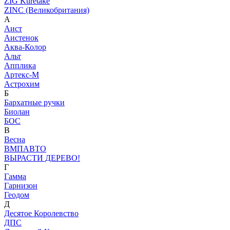
ZIG Kuretake
ZINC (Великобритания)
А
Аист
Аистенок
Аква-Колор
Альт
Апплика
Артекс-М
Астрохим
Б
Бархатные ручки
Биолан
БОС
В
Весна
ВМПАВТО
ВЫРАСТИ ДЕРЕВО!
Г
Гамма
Гарнизон
Геодом
Д
Десятое Королевство
ДПС