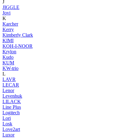
J
JIGGLE
Jovi
K
Karcher
Kerry
Kimberly Clark
KIMI
KOH-I-NOOR
Krylon
Kudo
KUM
KW-trio
L
LAVR
LECAR
Lenor
Levenhuk
LILACK
Line Plus
Logitech
Lori
Losk
Love2art
Luxor