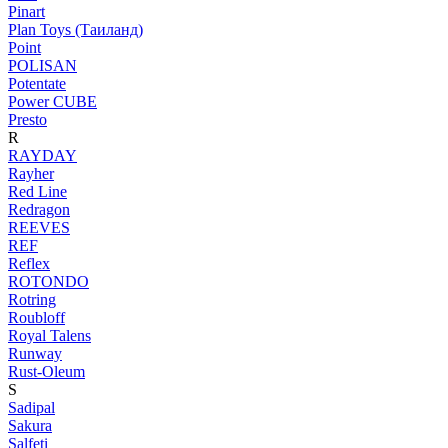
Pinart
Plan Toys (Таиланд)
Point
POLISAN
Potentate
Power CUBE
Presto
R
RAYDAY
Rayher
Red Line
Redragon
REEVES
REF
Reflex
ROTONDO
Rotring
Roubloff
Royal Talens
Runway
Rust-Oleum
S
Sadipal
Sakura
Salfeti