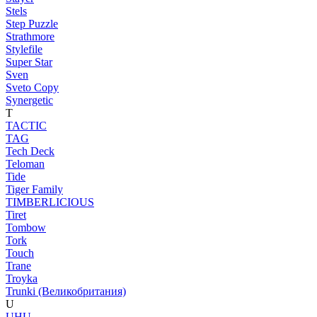
Stels
Step Puzzle
Strathmore
Stylefile
Super Star
Sven
Sveto Copy
Synergetic
T
TACTIC
TAG
Tech Deck
Teloman
Tide
Tiger Family
TIMBERLICIOUS
Tiret
Tombow
Tork
Touch
Trane
Troyka
Trunki (Великобритания)
U
UHU