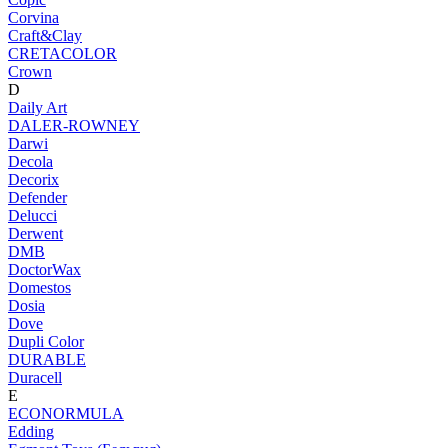
Corvina
Craft&Clay
CRETACOLOR
Crown
D
Daily Art
DALER-ROWNEY
Darwi
Decola
Decorix
Defender
Delucci
Derwent
DMB
DoctorWax
Domestos
Dosia
Dove
Dupli Color
DURABLE
Duracell
E
ECONORMULA
Edding