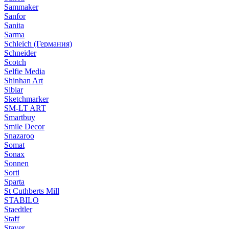
Sammaker
Sanfor
Sanita
Sarma
Schleich (Германия)
Schneider
Scotch
Selfie Media
Shinhan Art
Sibiar
Sketchmarker
SM-LT ART
Smartbuy
Smile Decor
Snazaroo
Somat
Sonax
Sonnen
Sorti
Sparta
St Cuthberts Mill
STABILO
Staedtler
Staff
Stayer