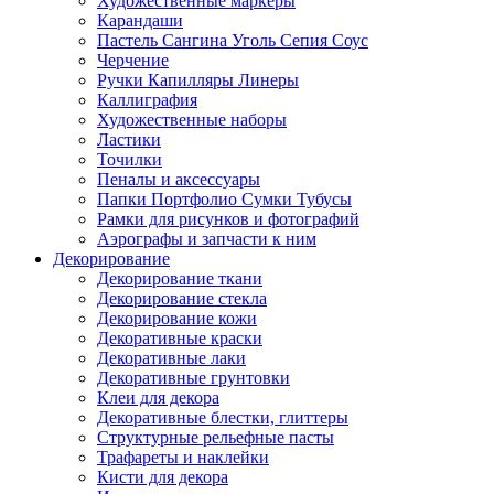
Художественные маркеры
Карандаши
Пастель Сангина Уголь Сепия Соус
Черчение
Ручки Капилляры Линеры
Каллиграфия
Художественные наборы
Ластики
Точилки
Пеналы и аксессуары
Папки Портфолио Сумки Тубусы
Рамки для рисунков и фотографий
Аэрографы и запчасти к ним
Декорирование
Декорирование ткани
Декорирование стекла
Декорирование кожи
Декоративные краски
Декоративные лаки
Декоративные грунтовки
Клеи для декора
Декоративные блестки, глиттеры
Структурные рельефные пасты
Трафареты и наклейки
Кисти для декора