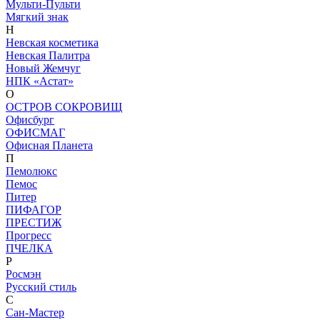
Мульти-Пульти
Мягкий знак
Н
Невская косметика
Невская Палитра
Новый Жемчуг
НПК «Астат»
О
ОСТРОВ СОКРОВИЩ
Офисбург
ОФИСМАГ
Офисная Планета
П
Пемолюкс
Пемос
Питер
ПИФАГОР
ПРЕСТИЖ
Прогресс
ПЧЕЛКА
Р
Росмэн
Русский стиль
С
Сан-Мастер