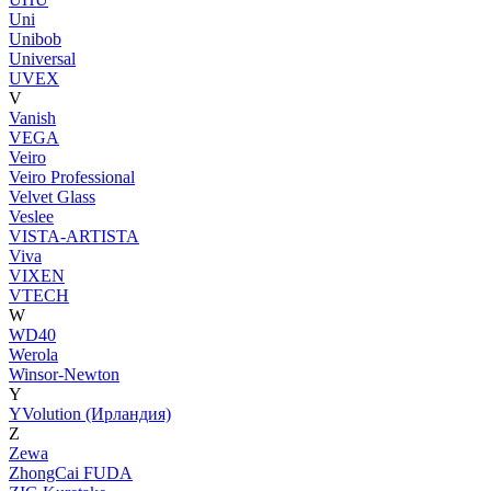
Uni
Unibob
Universal
UVEX
V
Vanish
VEGA
Veiro
Veiro Professional
Velvet Glass
Veslee
VISTA-ARTISTA
Viva
VIXEN
VTECH
W
WD40
Werola
Winsor-Newton
Y
YVolution (Ирландия)
Z
Zewa
ZhongCai FUDA