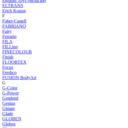
Egmont Toys (Бельгия)
ELTRANS
Erich Krause
F
Faber-Castell
FABRIANO
Fairy
Ferrario
FILA
FILLinn
FINECOLOUR
Finish
FLOORTEX
Focus
Freshco
FUSION BodyArt
G
G-Color
G-Power
Gembird
Genius
Ghiant
Glade
GLOBEN
Globus