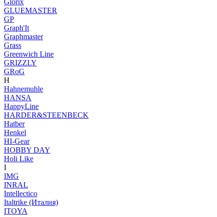
Glorix
GLUEMASTER
GP
Graph'It
Graphmaster
Grass
Greenwich Line
GRIZZLY
GRoG
H
Hahnemuhle
HANSA
HappyLine
HARDER&STEENBECK
Hatber
Henkel
HI-Gear
HOBBY DAY
Holi Like
I
IMG
INRAL
Intellectico
Italtrike (Италия)
ITOYA