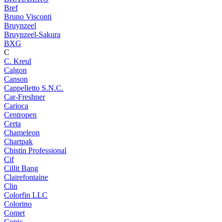
Bref
Bruno Visconti
Bruynzeel
Bruynzeel-Sakura
BXG
C
C. Kreul
Calgon
Canson
Cappelletto S.N.C.
Car-Freshner
Carioca
Centropen
Certa
Chameleon
Chartpak
Chistin Professional
Cif
Cillit Bang
Clairefontaine
Clin
Colorfin LLC
Colorino
Comet
Copic