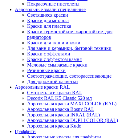
Покрасочные пистолеты
Аэрозольные эмали специальные
Светящиеся краски
Краски для металла
Краски для пластика
Краски термостойкие, жаростойкие, для
радиаторов
Краски для ткани и кожи
Для ванн и керамики, бытовой техники
Краски с эффектами
Краски с эффектом камня
Меловые смываемые краски
Резиновые краски
Светоотражающие, светорассеивающие
Для дорожной разметки
Аэрозольные краски RAL
Смотреть все краски RAL
Decorix RAL K5 Classic 520 мл
Аэрозольная краска MAXI COLOR (RAL)
Аэрозольная краска Bosny RAL
Аэрозольная краска INRAL (RAL)
Аэрозольная краска DUPLI COLOR (RAL)
Аэрозольная краска Kudo
Граффити
Аэрозольные краски для граффити