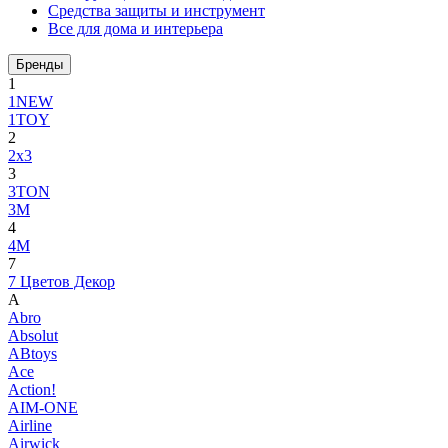
Средства защиты и инструмент
Все для дома и интерьера
Бренды
1
1NEW
1TOY
2
2x3
3
3TON
3М
4
4M
7
7 Цветов Декор
A
Abro
Absolut
ABtoys
Ace
Action!
AIM-ONE
Airline
Airwick