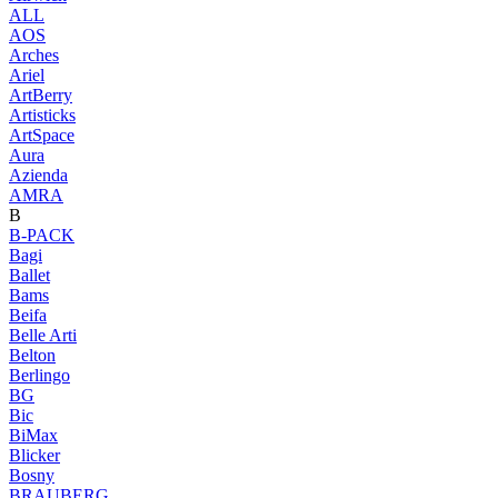
ALL
AOS
Arches
Ariel
ArtBerry
Artisticks
ArtSpace
Aura
Azienda
AМRA
B
B-PACK
Bagi
Ballet
Bams
Beifa
Belle Arti
Belton
Berlingo
BG
Bic
BiMax
Blicker
Bosny
BRAUBERG