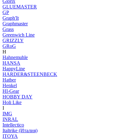
Glorix
GLUEMASTER
GP
Graph'It
Graphmaster
Grass
Greenwich Line
GRIZZLY
GRoG
H
Hahnemuhle
HANSA
HappyLine
HARDER&STEENBECK
Hatber
Henkel
HI-Gear
HOBBY DAY
Holi Like
I
IMG
INRAL
Intellectico
Italtrike (Италия)
ITOYA