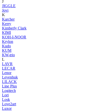
J
JIGGLE
Jovi
K
Karcher
Kerry
Kimberly Clark
KIMI
KOH-I-NOOR
Krylon
Kudo
KUM
KW-trio
L
LAVR
LECAR
Lenor
Levenhuk
LILACK
Line Plus
Logitech
Lori
Losk
Love2art
Luxor