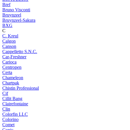
Bref
Bruno Visconti
Bruynzeel
Bruynzeel-Sakura
BXG
C
C. Kreul
Calgon
Canson
Cappelletto S.N.C.
Car-Freshner
Carioca
Centropen
Certa
Chameleon
Chartpak
Chistin Professional
Cif
Cillit Bang
Clairefontaine
Clin
Colorfin LLC
Colorino
Comet
Copic