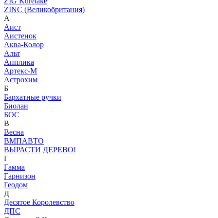
ZIG Kuretake
ZINC (Великобритания)
А
Аист
Аистенок
Аква-Колор
Альт
Апплика
Артекс-М
Астрохим
Б
Бархатные ручки
Биолан
БОС
В
Весна
ВМПАВТО
ВЫРАСТИ ДЕРЕВО!
Г
Гамма
Гарнизон
Геодом
Д
Десятое Королевство
ДПС