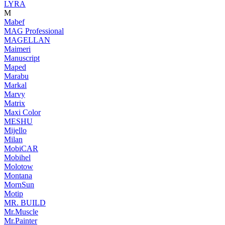
LYRA
M
Mabef
MAG Professional
MAGELLAN
Maimeri
Manuscript
Maped
Marabu
Markal
Marvy
Matrix
Maxi Color
MESHU
Mijello
Milan
MobiCAR
Mobihel
Molotow
Montana
MornSun
Motip
MR. BUILD
Mr.Muscle
Mr.Painter