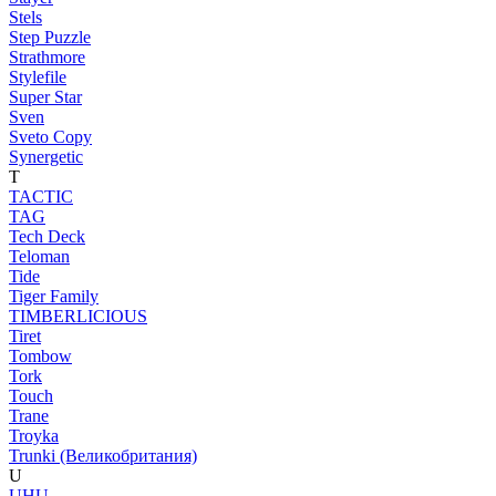
Stels
Step Puzzle
Strathmore
Stylefile
Super Star
Sven
Sveto Copy
Synergetic
T
TACTIC
TAG
Tech Deck
Teloman
Tide
Tiger Family
TIMBERLICIOUS
Tiret
Tombow
Tork
Touch
Trane
Troyka
Trunki (Великобритания)
U
UHU