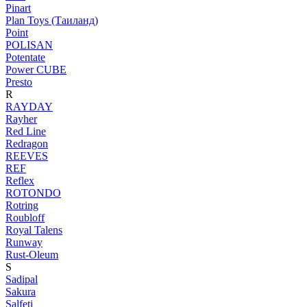
Pinart
Plan Toys (Таиланд)
Point
POLISAN
Potentate
Power CUBE
Presto
R
RAYDAY
Rayher
Red Line
Redragon
REEVES
REF
Reflex
ROTONDO
Rotring
Roubloff
Royal Talens
Runway
Rust-Oleum
S
Sadipal
Sakura
Salfeti