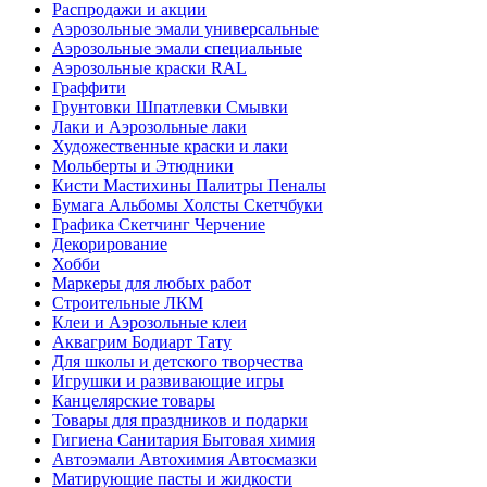
Распродажи и акции
Аэрозольные эмали универсальные
Аэрозольные эмали специальные
Аэрозольные краски RAL
Граффити
Грунтовки Шпатлевки Смывки
Лаки и Аэрозольные лаки
Художественные краски и лаки
Мольберты и Этюдники
Кисти Мастихины Палитры Пеналы
Бумага Альбомы Холсты Скетчбуки
Графика Скетчинг Черчение
Декорирование
Хобби
Маркеры для любых работ
Строительные ЛКМ
Клеи и Аэрозольные клеи
Аквагрим Бодиарт Тату
Для школы и детского творчества
Игрушки и развивающие игры
Канцелярские товары
Товары для праздников и подарки
Гигиена Санитария Бытовая химия
Автоэмали Автохимия Автосмазки
Матирующие пасты и жидкости