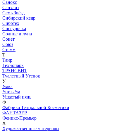
Санокс
Санэлит
Семь Звёзд
Сибирский кедр
Сибртех
Снегурочка
Солнце и луна
Сонет
Союз
Стамм
Т
Таир
Технопарк
ТРАНСВИТ
Туалетный Утенок
У
Умка
Уник-Ум
Ушастый нянь
Ф
Фабрика Театральной Косметики
ФАНТАЗЕР
Феникс-Премьер
Х
Художественные материалы