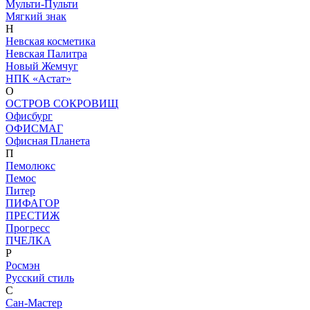
Мульти-Пульти
Мягкий знак
Н
Невская косметика
Невская Палитра
Новый Жемчуг
НПК «Астат»
О
ОСТРОВ СОКРОВИЩ
Офисбург
ОФИСМАГ
Офисная Планета
П
Пемолюкс
Пемос
Питер
ПИФАГОР
ПРЕСТИЖ
Прогресс
ПЧЕЛКА
Р
Росмэн
Русский стиль
С
Сан-Мастер