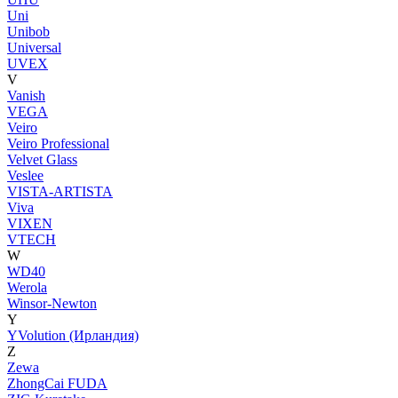
Uni
Unibob
Universal
UVEX
V
Vanish
VEGA
Veiro
Veiro Professional
Velvet Glass
Veslee
VISTA-ARTISTA
Viva
VIXEN
VTECH
W
WD40
Werola
Winsor-Newton
Y
YVolution (Ирландия)
Z
Zewa
ZhongCai FUDA