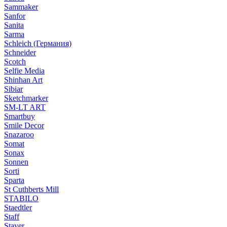
Sammaker
Sanfor
Sanita
Sarma
Schleich (Германия)
Schneider
Scotch
Selfie Media
Shinhan Art
Sibiar
Sketchmarker
SM-LT ART
Smartbuy
Smile Decor
Snazaroo
Somat
Sonax
Sonnen
Sorti
Sparta
St Cuthberts Mill
STABILO
Staedtler
Staff
Stayer