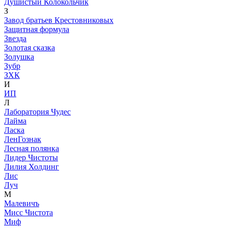
Душистый Колокольчик
З
Завод братьев Крестовниковых
Защитная формула
Звезда
Золотая сказка
Золушка
Зубр
ЗХК
И
ИП
Л
Лаборатория Чудес
Лайма
Ласка
ЛенГознак
Лесная полянка
Лидер Чистоты
Лилия Холдинг
Лис
Луч
М
Малевичъ
Мисс Чистота
Миф