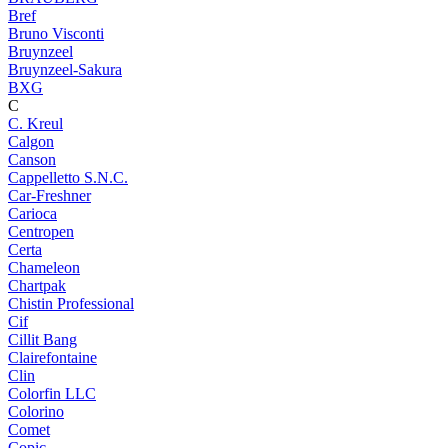
Bref
Bruno Visconti
Bruynzeel
Bruynzeel-Sakura
BXG
C
C. Kreul
Calgon
Canson
Cappelletto S.N.C.
Car-Freshner
Carioca
Centropen
Certa
Chameleon
Chartpak
Chistin Professional
Cif
Cillit Bang
Clairefontaine
Clin
Colorfin LLC
Colorino
Comet
Copic