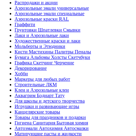
Распродажи и акции
Аэрозольные эмали универсальные
Аэрозольные эмали специальные
Аэрозольные краски RAL
Граффити
Грунтовки Шпатлевки Смывки
Лаки и Аэрозольные лаки
Художественные краски и лаки
Мольберты и Этюдники
Кисти Мастихины Палитры Пеналы
Бумага Альбомы Холсты Скетчбуки
Графика Скетчинг Черчение
Декорирование
Хобби
Маркеры для любых работ
Строительные ЛКМ
Клеи и Аэрозольные клеи
Аквагрим Бодиарт Тату
Для школы и детского творчества
Игрушки и развивающие игры
Канцелярские товары
Товары для праздников и подарки
Гигиена Санитария Бытовая химия
Автоэмали Автохимия Автосмазки
Матирующие пасты и жидкости