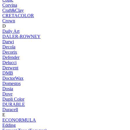
Corvina
Craft&Clay
CRETACOLOR
Crown
D
Daily Art
DALER-ROWNEY
Darwi
Decola
Decorix
Defender
Delucci
Derwent
DMB
DoctorWax
Domestos
Dosia
Dove
Dupli Color
DURABLE
Duracell
E
ECONORMULA
Edding