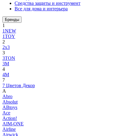
Средства защиты и инструмент
Все для дома и интерьера
Бренды
1
1NEW
1TOY
2
2x3
3
3TON
3М
4
4M
7
7 Цветов Декор
A
Abro
Absolut
ABtoys
Ace
Action!
AIM-ONE
Airline
Airwick