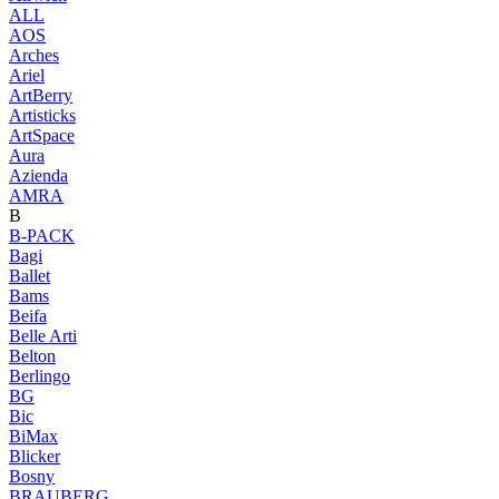
ALL
AOS
Arches
Ariel
ArtBerry
Artisticks
ArtSpace
Aura
Azienda
AМRA
B
B-PACK
Bagi
Ballet
Bams
Beifa
Belle Arti
Belton
Berlingo
BG
Bic
BiMax
Blicker
Bosny
BRAUBERG