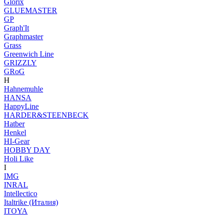
Glorix
GLUEMASTER
GP
Graph'It
Graphmaster
Grass
Greenwich Line
GRIZZLY
GRoG
H
Hahnemuhle
HANSA
HappyLine
HARDER&STEENBECK
Hatber
Henkel
HI-Gear
HOBBY DAY
Holi Like
I
IMG
INRAL
Intellectico
Italtrike (Италия)
ITOYA