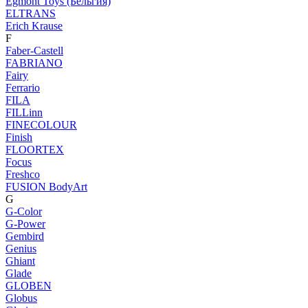
Egmont Toys (Бельгия)
ELTRANS
Erich Krause
F
Faber-Castell
FABRIANO
Fairy
Ferrario
FILA
FILLinn
FINECOLOUR
Finish
FLOORTEX
Focus
Freshco
FUSION BodyArt
G
G-Color
G-Power
Gembird
Genius
Ghiant
Glade
GLOBEN
Globus