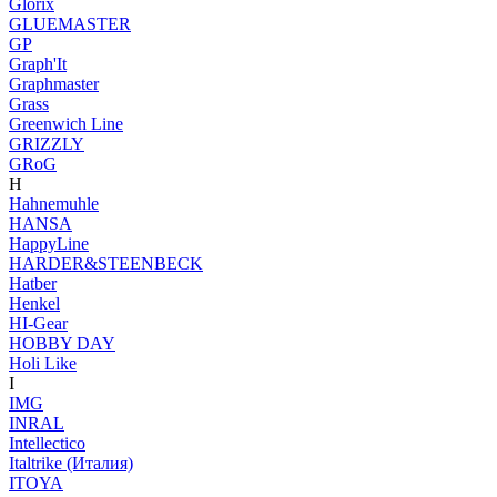
Glorix
GLUEMASTER
GP
Graph'It
Graphmaster
Grass
Greenwich Line
GRIZZLY
GRoG
H
Hahnemuhle
HANSA
HappyLine
HARDER&STEENBECK
Hatber
Henkel
HI-Gear
HOBBY DAY
Holi Like
I
IMG
INRAL
Intellectico
Italtrike (Италия)
ITOYA