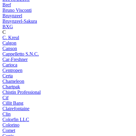
Bref
Bruno Visconti
Bruynzeel
Bruynzeel-Sakura
BXG
C
C. Kreul
Calgon
Canson
Cappelletto S.N.C.
Car-Freshner
Carioca
Centropen
Certa
Chameleon
Chartpak
Chistin Professional
Cif
Cillit Bang
Clairefontaine
Clin
Colorfin LLC
Colorino
Comet
Copic