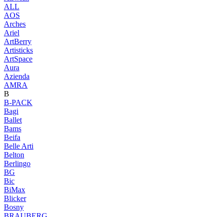
ALL
AOS
Arches
Ariel
ArtBerry
Artisticks
ArtSpace
Aura
Azienda
AМRA
B
B-PACK
Bagi
Ballet
Bams
Beifa
Belle Arti
Belton
Berlingo
BG
Bic
BiMax
Blicker
Bosny
BRAUBERG