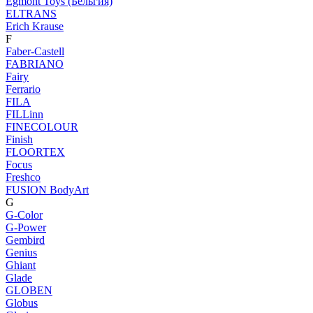
Egmont Toys (Бельгия)
ELTRANS
Erich Krause
F
Faber-Castell
FABRIANO
Fairy
Ferrario
FILA
FILLinn
FINECOLOUR
Finish
FLOORTEX
Focus
Freshco
FUSION BodyArt
G
G-Color
G-Power
Gembird
Genius
Ghiant
Glade
GLOBEN
Globus