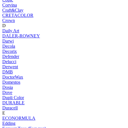
Corvina
Craft&Clay
CRETACOLOR
Crown
D
Daily Art
DALER-ROWNEY
Darwi
Decola
Decorix
Defender
Delucci
Derwent
DMB
DoctorWax
Domestos
Dosia
Dove
Dupli Color
DURABLE
Duracell
E
ECONORMULA
Edding