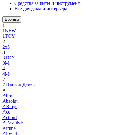
Средства защиты и инструмент
Все для дома и интерьера
Бренды
1
1NEW
1TOY
2
2x3
3
3TON
3М
4
4M
7
7 Цветов Декор
A
Abro
Absolut
ABtoys
Ace
Action!
AIM-ONE
Airline
Airwick