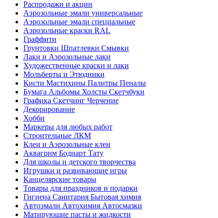
Распродажи и акции
Аэрозольные эмали универсальные
Аэрозольные эмали специальные
Аэрозольные краски RAL
Граффити
Грунтовки Шпатлевки Смывки
Лаки и Аэрозольные лаки
Художественные краски и лаки
Мольберты и Этюдники
Кисти Мастихины Палитры Пеналы
Бумага Альбомы Холсты Скетчбуки
Графика Скетчинг Черчение
Декорирование
Хобби
Маркеры для любых работ
Строительные ЛКМ
Клеи и Аэрозольные клеи
Аквагрим Бодиарт Тату
Для школы и детского творчества
Игрушки и развивающие игры
Канцелярские товары
Товары для праздников и подарки
Гигиена Санитария Бытовая химия
Автоэмали Автохимия Автосмазки
Матирующие пасты и жидкости