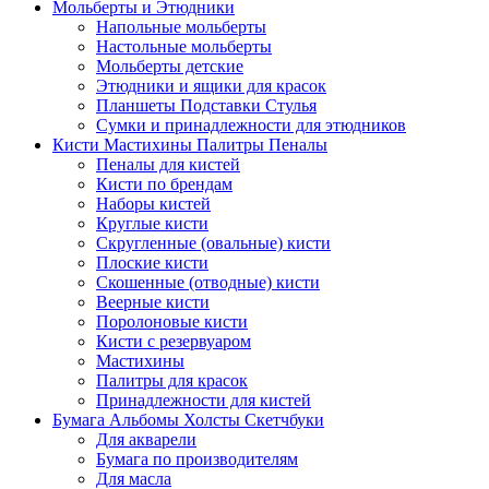
Мольберты и Этюдники
Напольные мольберты
Настольные мольберты
Мольберты детские
Этюдники и ящики для красок
Планшеты Подставки Стулья
Сумки и принадлежности для этюдников
Кисти Мастихины Палитры Пеналы
Пеналы для кистей
Кисти по брендам
Наборы кистей
Круглые кисти
Скругленные (овальные) кисти
Плоские кисти
Скошенные (отводные) кисти
Веерные кисти
Поролоновые кисти
Кисти с резервуаром
Мастихины
Палитры для красок
Принадлежности для кистей
Бумага Альбомы Холсты Скетчбуки
Для акварели
Бумага по производителям
Для масла