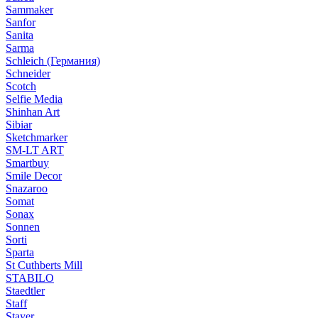
Sammaker
Sanfor
Sanita
Sarma
Schleich (Германия)
Schneider
Scotch
Selfie Media
Shinhan Art
Sibiar
Sketchmarker
SM-LT ART
Smartbuy
Smile Decor
Snazaroo
Somat
Sonax
Sonnen
Sorti
Sparta
St Cuthberts Mill
STABILO
Staedtler
Staff
Stayer