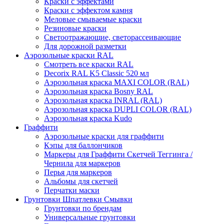
Краски с эффектами
Краски с эффектом камня
Меловые смываемые краски
Резиновые краски
Светоотражающие, светорассеивающие
Для дорожной разметки
Аэрозольные краски RAL
Смотреть все краски RAL
Decorix RAL K5 Classic 520 мл
Аэрозольная краска MAXI COLOR (RAL)
Аэрозольная краска Bosny RAL
Аэрозольная краска INRAL (RAL)
Аэрозольная краска DUPLI COLOR (RAL)
Аэрозольная краска Kudo
Граффити
Аэрозольные краски для граффити
Кэпы для баллончиков
Маркеры для Граффити Скетчей Теггинга /
Чернила для маркеров
Перья для маркеров
Альбомы для скетчей
Перчатки маски
Грунтовки Шпатлевки Смывки
Грунтовки по брендам
Универсальные грунтовки