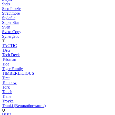
Stels
Step Puzzle
Strathmore
Stylefile
Super Star
Sven
Sveto Copy
Synergetic
T
TACTIC
TAG
Tech Deck
Teloman
Tide
Tiger Family
TIMBERLICIOUS
Tiret
Tombow
Tork
Touch
Trane
Troyka
Trunki (Великобритания)
U
UHU