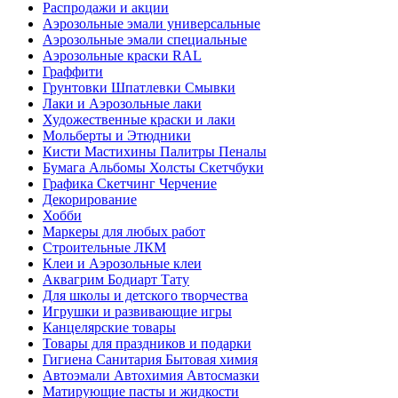
Распродажи и акции
Аэрозольные эмали универсальные
Аэрозольные эмали специальные
Аэрозольные краски RAL
Граффити
Грунтовки Шпатлевки Смывки
Лаки и Аэрозольные лаки
Художественные краски и лаки
Мольберты и Этюдники
Кисти Мастихины Палитры Пеналы
Бумага Альбомы Холсты Скетчбуки
Графика Скетчинг Черчение
Декорирование
Хобби
Маркеры для любых работ
Строительные ЛКМ
Клеи и Аэрозольные клеи
Аквагрим Бодиарт Тату
Для школы и детского творчества
Игрушки и развивающие игры
Канцелярские товары
Товары для праздников и подарки
Гигиена Санитария Бытовая химия
Автоэмали Автохимия Автосмазки
Матирующие пасты и жидкости