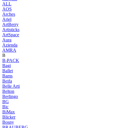
ALL
AOS
Arches
Ariel
ArtBerry
Artisticks
ArtSpace
Aura
Azienda
AМRA
B
B-PACK
Bagi
Ballet
Bams
Beifa
Belle Arti
Belton
Berlingo
BG
Bic
BiMax
Blicker
Bosny
BRAUBERG