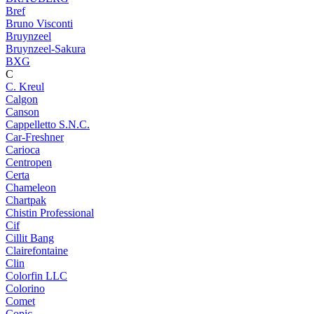
Bref
Bruno Visconti
Bruynzeel
Bruynzeel-Sakura
BXG
C
C. Kreul
Calgon
Canson
Cappelletto S.N.C.
Car-Freshner
Carioca
Centropen
Certa
Chameleon
Chartpak
Chistin Professional
Cif
Cillit Bang
Clairefontaine
Clin
Colorfin LLC
Colorino
Comet
Copic