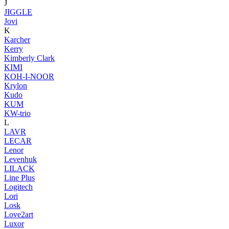
J
JIGGLE
Jovi
K
Karcher
Kerry
Kimberly Clark
KIMI
KOH-I-NOOR
Krylon
Kudo
KUM
KW-trio
L
LAVR
LECAR
Lenor
Levenhuk
LILACK
Line Plus
Logitech
Lori
Losk
Love2art
Luxor