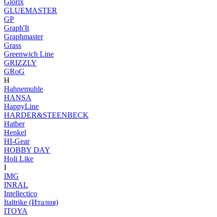
Glorix
GLUEMASTER
GP
Graph'It
Graphmaster
Grass
Greenwich Line
GRIZZLY
GRoG
H
Hahnemuhle
HANSA
HappyLine
HARDER&STEENBECK
Hatber
Henkel
HI-Gear
HOBBY DAY
Holi Like
I
IMG
INRAL
Intellectico
Italtrike (Италия)
ITOYA