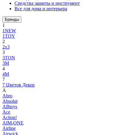
Средства защиты и инструмент
Все для дома и интерьера
Бренды
1
1NEW
1TOY
2
2x3
3
3TON
3М
4
4M
7
7 Цветов Декор
A
Abro
Absolut
ABtoys
Ace
Action!
AIM-ONE
Airline
Airwick