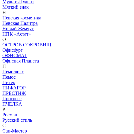
Мульти-Пульти
Мягкий знак
Н
Невская косметика
Невская Палитра
Новый Жемчуг
НПК «Астат»
О
ОСТРОВ СОКРОВИЩ
Офисбург
ОФИСМАГ
Офисная Планета
П
Пемолюкс
Пемос
Питер
ПИФАГОР
ПРЕСТИЖ
Прогресс
ПЧЕЛКА
Р
Росмэн
Русский стиль
С
Сан-Мастер