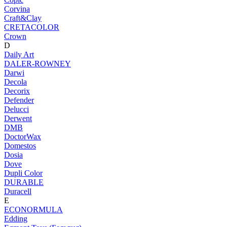
Corvina
Craft&Clay
CRETACOLOR
Crown
D
Daily Art
DALER-ROWNEY
Darwi
Decola
Decorix
Defender
Delucci
Derwent
DMB
DoctorWax
Domestos
Dosia
Dove
Dupli Color
DURABLE
Duracell
E
ECONORMULA
Edding