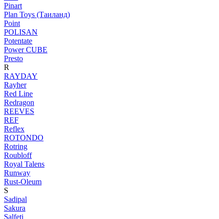
Pinart
Plan Toys (Таиланд)
Point
POLISAN
Potentate
Power CUBE
Presto
R
RAYDAY
Rayher
Red Line
Redragon
REEVES
REF
Reflex
ROTONDO
Rotring
Roubloff
Royal Talens
Runway
Rust-Oleum
S
Sadipal
Sakura
Salfeti