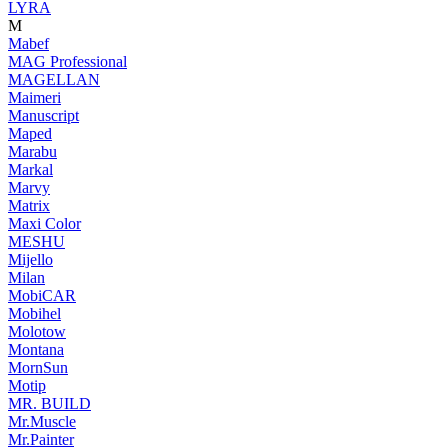
LYRA
M
Mabef
MAG Professional
MAGELLAN
Maimeri
Manuscript
Maped
Marabu
Markal
Marvy
Matrix
Maxi Color
MESHU
Mijello
Milan
MobiCAR
Mobihel
Molotow
Montana
MornSun
Motip
MR. BUILD
Mr.Muscle
Mr.Painter