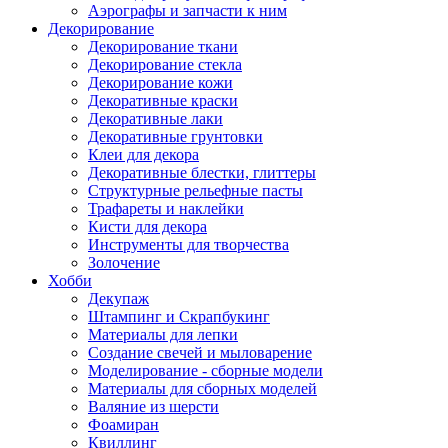
Аэрографы и запчасти к ним
Декорирование
Декорирование ткани
Декорирование стекла
Декорирование кожи
Декоративные краски
Декоративные лаки
Декоративные грунтовки
Клеи для декора
Декоративные блестки, глиттеры
Структурные рельефные пасты
Трафареты и наклейки
Кисти для декора
Инструменты для творчества
Золочение
Хобби
Декупаж
Штампинг и Скрапбукинг
Материалы для лепки
Создание свечей и мыловарение
Моделирование - сборные модели
Материалы для сборных моделей
Валяние из шерсти
Фоамиран
Квиллинг