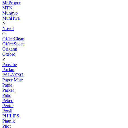
Mr.Proper
MTN
Mungyo
MunHwa
N
Novol
O
OfficeClean
OfficeSpace
Origami
Oxford
P
Paasche
Paclan
PALAZZO
Paper Mate
Papia
Parker
Patio
Pebeo
Pentel
Persil
PHILIPS
Piatnik
Pilot