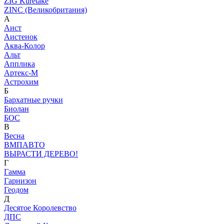
ZIG Kuretake
ZINC (Великобритания)
А
Аист
Аистенок
Аква-Колор
Альт
Апплика
Артекс-М
Астрохим
Б
Бархатные ручки
Биолан
БОС
В
Весна
ВМПАВТО
ВЫРАСТИ ДЕРЕВО!
Г
Гамма
Гарнизон
Геодом
Д
Десятое Королевство
ДПС