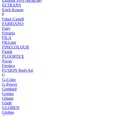
Egmont Toys (Бельгия)
ELTRANS
Erich Krause
F
Faber-Castell
FABRIANO
Fairy
Ferrario
FILA
FILLinn
FINECOLOUR
Finish
FLOORTEX
Focus
Freshco
FUSION BodyArt
G
G-Color
G-Power
Gembird
Genius
Ghiant
Glade
GLOBEN
Globus