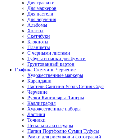
Для графики
Для маркеров
Для пастели
Для черчения
Альбомы
Холсты
Скетчбуки
Блокноты
Планшеты
С черными листами
Тубусы и папки для бумаги
Грунтованный картон
Графика Скетчинг Черчение
Художественные маркеры
Карандаши
Пастель Сангина Уголь Сепия Соус
Черчение
Ручки Капилляры Линеры
Каллиграфия
Художественные наборы
Ластики
Точилки
Пеналы и аксессуары
Папки Портфолио Сумки Тубусы
Рамки для рисунков и фотографий