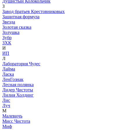
Душистый Колокольчик
З
Завод братьев Крестовниковых
Защитная формула
Звезда
Золотая сказка
Золушка
Зубр
ЗХК
И
ИП
Л
Лаборатория Чудес
Лайма
Ласка
ЛенГознак
Лесная полянка
Лидер Чистоты
Лилия Холдинг
Лис
Луч
М
Малевичъ
Мисс Чистота
Миф