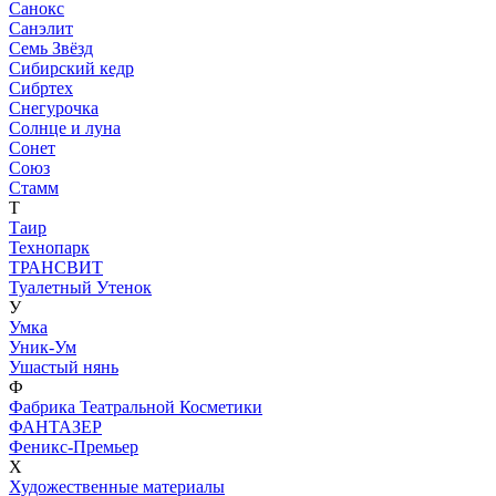
Санокс
Санэлит
Семь Звёзд
Сибирский кедр
Сибртех
Снегурочка
Солнце и луна
Сонет
Союз
Стамм
Т
Таир
Технопарк
ТРАНСВИТ
Туалетный Утенок
У
Умка
Уник-Ум
Ушастый нянь
Ф
Фабрика Театральной Косметики
ФАНТАЗЕР
Феникс-Премьер
Х
Художественные материалы