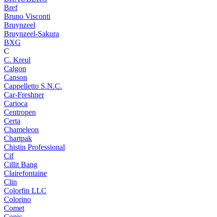
Bref
Bruno Visconti
Bruynzeel
Bruynzeel-Sakura
BXG
C
C. Kreul
Calgon
Canson
Cappelletto S.N.C.
Car-Freshner
Carioca
Centropen
Certa
Chameleon
Chartpak
Chistin Professional
Cif
Cillit Bang
Clairefontaine
Clin
Colorfin LLC
Colorino
Comet
Copic