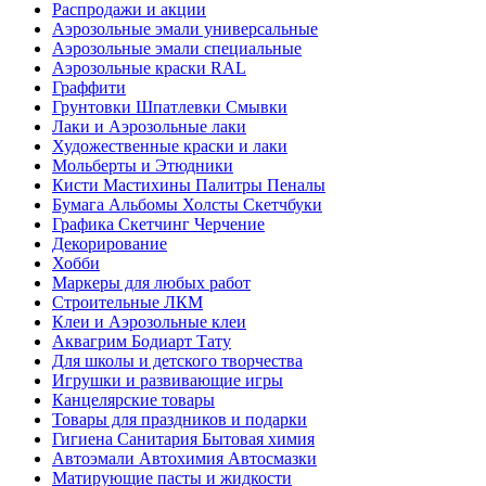
Распродажи и акции
Аэрозольные эмали универсальные
Аэрозольные эмали специальные
Аэрозольные краски RAL
Граффити
Грунтовки Шпатлевки Смывки
Лаки и Аэрозольные лаки
Художественные краски и лаки
Мольберты и Этюдники
Кисти Мастихины Палитры Пеналы
Бумага Альбомы Холсты Скетчбуки
Графика Скетчинг Черчение
Декорирование
Хобби
Маркеры для любых работ
Строительные ЛКМ
Клеи и Аэрозольные клеи
Аквагрим Бодиарт Тату
Для школы и детского творчества
Игрушки и развивающие игры
Канцелярские товары
Товары для праздников и подарки
Гигиена Санитария Бытовая химия
Автоэмали Автохимия Автосмазки
Матирующие пасты и жидкости