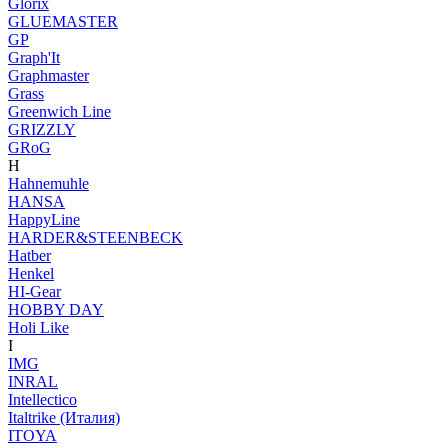
Glorix
GLUEMASTER
GP
Graph'It
Graphmaster
Grass
Greenwich Line
GRIZZLY
GRoG
H
Hahnemuhle
HANSA
HappyLine
HARDER&STEENBECK
Hatber
Henkel
HI-Gear
HOBBY DAY
Holi Like
I
IMG
INRAL
Intellectico
Italtrike (Италия)
ITOYA