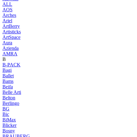
ALL
AOS
Arches
Ariel
ArtBerry
Artisticks
ArtSpace
Aura
Azienda
AМRA
B
B-PACK
Bagi
Ballet
Bams
Beifa
Belle Arti
Belton
Berlingo
BG
Bic
BiMax
Blicker
Bosny
BRAUBERG