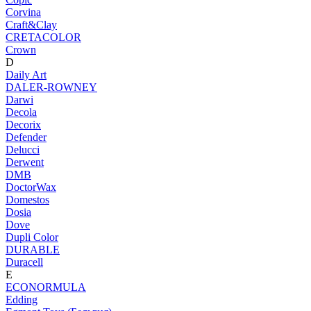
Corvina
Craft&Clay
CRETACOLOR
Crown
D
Daily Art
DALER-ROWNEY
Darwi
Decola
Decorix
Defender
Delucci
Derwent
DMB
DoctorWax
Domestos
Dosia
Dove
Dupli Color
DURABLE
Duracell
E
ECONORMULA
Edding