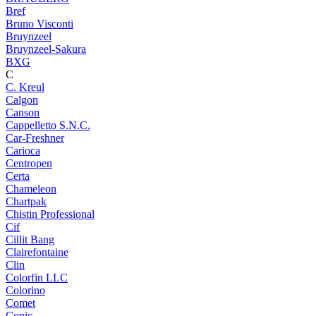
Bref
Bruno Visconti
Bruynzeel
Bruynzeel-Sakura
BXG
C
C. Kreul
Calgon
Canson
Cappelletto S.N.C.
Car-Freshner
Carioca
Centropen
Certa
Chameleon
Chartpak
Chistin Professional
Cif
Cillit Bang
Clairefontaine
Clin
Colorfin LLC
Colorino
Comet
Copic