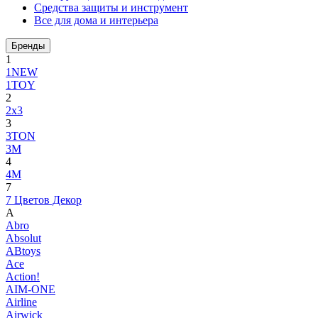
Средства защиты и инструмент
Все для дома и интерьера
Бренды
1
1NEW
1TOY
2
2x3
3
3TON
3М
4
4M
7
7 Цветов Декор
A
Abro
Absolut
ABtoys
Ace
Action!
AIM-ONE
Airline
Airwick