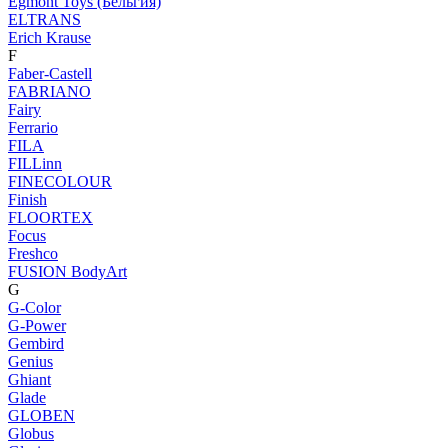
Egmont Toys (Бельгия)
ELTRANS
Erich Krause
F
Faber-Castell
FABRIANO
Fairy
Ferrario
FILA
FILLinn
FINECOLOUR
Finish
FLOORTEX
Focus
Freshco
FUSION BodyArt
G
G-Color
G-Power
Gembird
Genius
Ghiant
Glade
GLOBEN
Globus