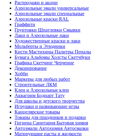
Распродажи и акции
Аэрозольные эмали универсальные
Аэрозольные эмали специальные
Аэрозольные краски RAL
Граффити
Грунтовки Шпатлевки Смывки
Лаки и Аэрозольные лаки
Художественные краски и лаки
Мольберты и Этюдники
Кисти Мастихины Палитры Пеналы
Бумага Альбомы Холсты Скетчбуки
Графика Скетчинг Черчение
Декорирование
Хобби
Маркеры для любых работ
Строительные ЛКМ
Клеи и Аэрозольные клеи
Аквагрим Бодиарт Тату
Для школы и детского творчества
Игрушки и развивающие игры
Канцелярские товары
Товары для праздников и подарки
Гигиена Санитария Бытовая химия
Автоэмали Автохимия Автосмазки
Матирующие пасты и жидкости