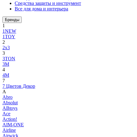
Средства защиты и инструмент
Все для дома и интерьера
Бренды
1
1NEW
1TOY
2
2x3
3
3TON
3М
4
4M
7
7 Цветов Декор
A
Abro
Absolut
ABtoys
Ace
Action!
AIM-ONE
Airline
Airwick