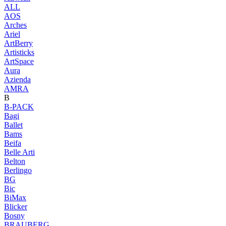
ALL
AOS
Arches
Ariel
ArtBerry
Artisticks
ArtSpace
Aura
Azienda
AМRA
B
B-PACK
Bagi
Ballet
Bams
Beifa
Belle Arti
Belton
Berlingo
BG
Bic
BiMax
Blicker
Bosny
BRAUBERG