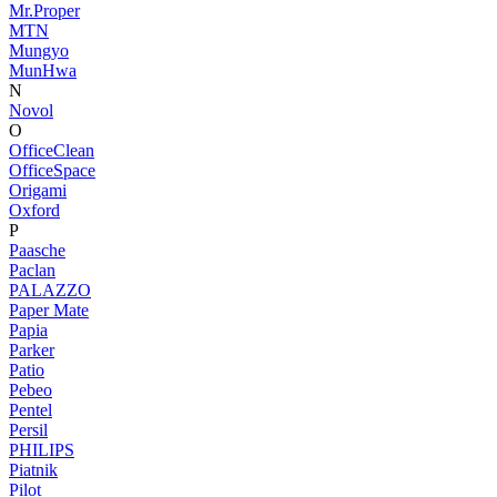
Mr.Proper
MTN
Mungyo
MunHwa
N
Novol
O
OfficeClean
OfficeSpace
Origami
Oxford
P
Paasche
Paclan
PALAZZO
Paper Mate
Papia
Parker
Patio
Pebeo
Pentel
Persil
PHILIPS
Piatnik
Pilot