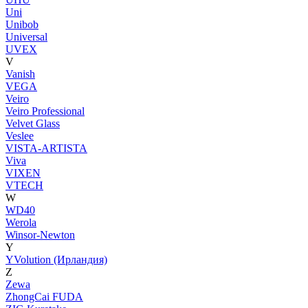
Uni
Unibob
Universal
UVEX
V
Vanish
VEGA
Veiro
Veiro Professional
Velvet Glass
Veslee
VISTA-ARTISTA
Viva
VIXEN
VTECH
W
WD40
Werola
Winsor-Newton
Y
YVolution (Ирландия)
Z
Zewa
ZhongCai FUDA