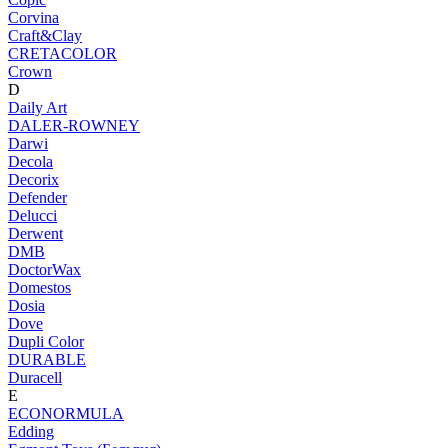
Corvina
Craft&Clay
CRETACOLOR
Crown
D
Daily Art
DALER-ROWNEY
Darwi
Decola
Decorix
Defender
Delucci
Derwent
DMB
DoctorWax
Domestos
Dosia
Dove
Dupli Color
DURABLE
Duracell
E
ECONORMULA
Edding