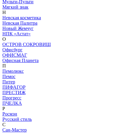
Мульти-Пульти
Мягкий знак
Н
Невская косметика
Невская Палитра
Новый Жемчуг
НПК «Астат»
О
ОСТРОВ СОКРОВИЩ
Офисбург
ОФИСМАГ
Офисная Планета
П
Пемолюкс
Пемос
Питер
ПИФАГОР
ПРЕСТИЖ
Прогресс
ПЧЕЛКА
Р
Росмэн
Русский стиль
С
Сан-Мастер