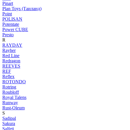
Pinart
Plan Toys (Таиланд)
Point
POLISAN
Potentate
Power CUBE
Presto
R
RAYDAY
Rayher
Red Line
Redragon
REEVES
REF
Reflex
ROTONDO
Rotring
Roubloff
Royal Talens
Runway
Rust-Oleum
S
Sadipal
Sakura
Salfeti