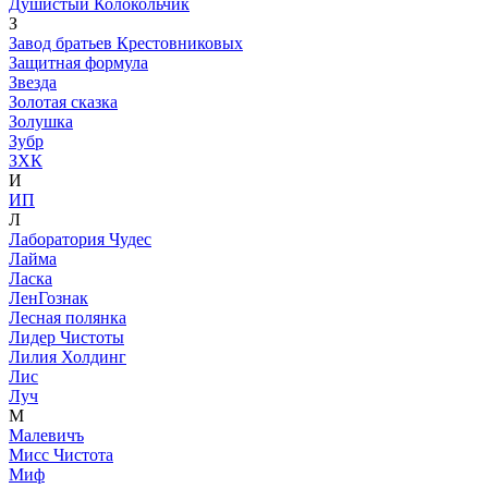
Душистый Колокольчик
З
Завод братьев Крестовниковых
Защитная формула
Звезда
Золотая сказка
Золушка
Зубр
ЗХК
И
ИП
Л
Лаборатория Чудес
Лайма
Ласка
ЛенГознак
Лесная полянка
Лидер Чистоты
Лилия Холдинг
Лис
Луч
М
Малевичъ
Мисс Чистота
Миф