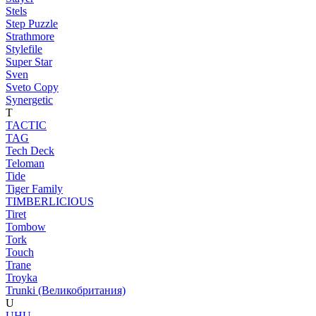
Stels
Step Puzzle
Strathmore
Stylefile
Super Star
Sven
Sveto Copy
Synergetic
T
TACTIC
TAG
Tech Deck
Teloman
Tide
Tiger Family
TIMBERLICIOUS
Tiret
Tombow
Tork
Touch
Trane
Troyka
Trunki (Великобритания)
U
UHU