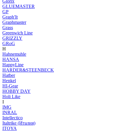
Glorix
GLUEMASTER
GP
Graph'It
Graphmaster
Grass
Greenwich Line
GRIZZLY
GRoG
H
Hahnemuhle
HANSA
HappyLine
HARDER&STEENBECK
Hatber
Henkel
HI-Gear
HOBBY DAY
Holi Like
I
IMG
INRAL
Intellectico
Italtrike (Италия)
ITOYA