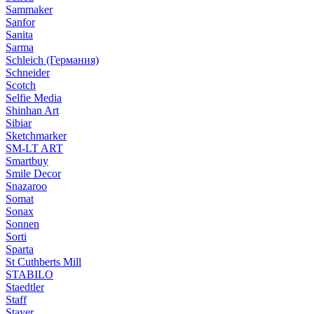
Sammaker
Sanfor
Sanita
Sarma
Schleich (Германия)
Schneider
Scotch
Selfie Media
Shinhan Art
Sibiar
Sketchmarker
SM-LT ART
Smartbuy
Smile Decor
Snazaroo
Somat
Sonax
Sonnen
Sorti
Sparta
St Cuthberts Mill
STABILO
Staedtler
Staff
Stayer