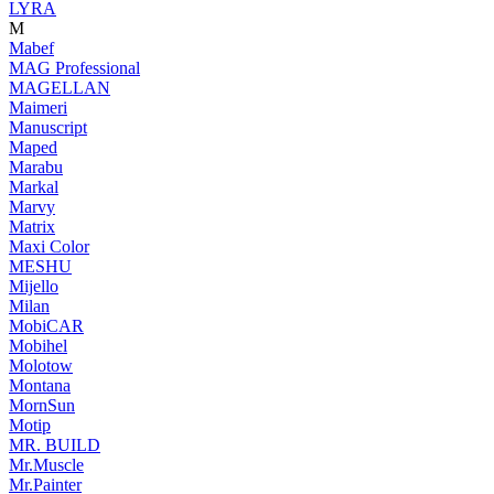
LYRA
M
Mabef
MAG Professional
MAGELLAN
Maimeri
Manuscript
Maped
Marabu
Markal
Marvy
Matrix
Maxi Color
MESHU
Mijello
Milan
MobiCAR
Mobihel
Molotow
Montana
MornSun
Motip
MR. BUILD
Mr.Muscle
Mr.Painter