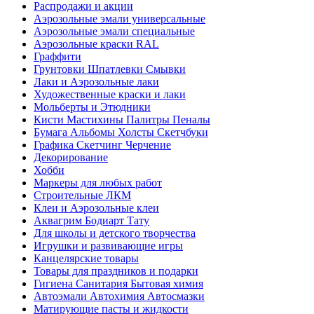
Распродажи и акции
Аэрозольные эмали универсальные
Аэрозольные эмали специальные
Аэрозольные краски RAL
Граффити
Грунтовки Шпатлевки Смывки
Лаки и Аэрозольные лаки
Художественные краски и лаки
Мольберты и Этюдники
Кисти Мастихины Палитры Пеналы
Бумага Альбомы Холсты Скетчбуки
Графика Скетчинг Черчение
Декорирование
Хобби
Маркеры для любых работ
Строительные ЛКМ
Клеи и Аэрозольные клеи
Аквагрим Бодиарт Тату
Для школы и детского творчества
Игрушки и развивающие игры
Канцелярские товары
Товары для праздников и подарки
Гигиена Санитария Бытовая химия
Автоэмали Автохимия Автосмазки
Матирующие пасты и жидкости