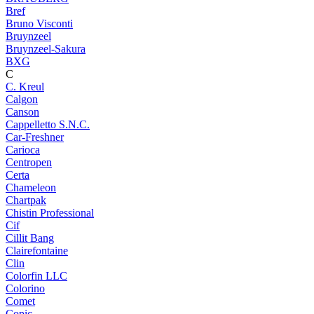
Bref
Bruno Visconti
Bruynzeel
Bruynzeel-Sakura
BXG
C
C. Kreul
Calgon
Canson
Cappelletto S.N.C.
Car-Freshner
Carioca
Centropen
Certa
Chameleon
Chartpak
Chistin Professional
Cif
Cillit Bang
Clairefontaine
Clin
Colorfin LLC
Colorino
Comet
Copic