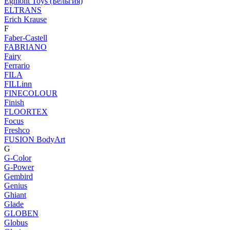
Egmont Toys (Бельгия)
ELTRANS
Erich Krause
F
Faber-Castell
FABRIANO
Fairy
Ferrario
FILA
FILLinn
FINECOLOUR
Finish
FLOORTEX
Focus
Freshco
FUSION BodyArt
G
G-Color
G-Power
Gembird
Genius
Ghiant
Glade
GLOBEN
Globus