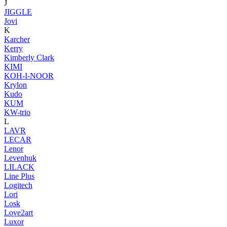
J
JIGGLE
Jovi
K
Karcher
Kerry
Kimberly Clark
KIMI
KOH-I-NOOR
Krylon
Kudo
KUM
KW-trio
L
LAVR
LECAR
Lenor
Levenhuk
LILACK
Line Plus
Logitech
Lori
Losk
Love2art
Luxor