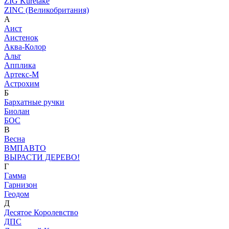
ZIG Kuretake
ZINC (Великобритания)
А
Аист
Аистенок
Аква-Колор
Альт
Апплика
Артекс-М
Астрохим
Б
Бархатные ручки
Биолан
БОС
В
Весна
ВМПАВТО
ВЫРАСТИ ДЕРЕВО!
Г
Гамма
Гарнизон
Геодом
Д
Десятое Королевство
ДПС