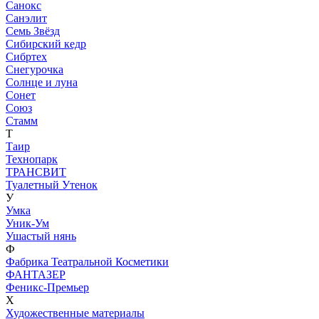
Санокс
Санэлит
Семь Звёзд
Сибирский кедр
Сибртех
Снегурочка
Солнце и луна
Сонет
Союз
Стамм
Т
Таир
Технопарк
ТРАНСВИТ
Туалетный Утенок
У
Умка
Уник-Ум
Ушастый нянь
Ф
Фабрика Театральной Косметики
ФАНТАЗЕР
Феникс-Премьер
Х
Художественные материалы