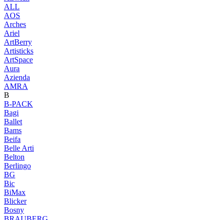
ALL
AOS
Arches
Ariel
ArtBerry
Artisticks
ArtSpace
Aura
Azienda
AМRA
B
B-PACK
Bagi
Ballet
Bams
Beifa
Belle Arti
Belton
Berlingo
BG
Bic
BiMax
Blicker
Bosny
BRAUBERG