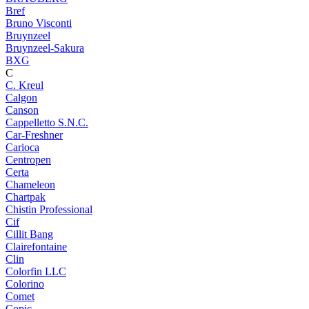
Bref
Bruno Visconti
Bruynzeel
Bruynzeel-Sakura
BXG
C
C. Kreul
Calgon
Canson
Cappelletto S.N.C.
Car-Freshner
Carioca
Centropen
Certa
Chameleon
Chartpak
Chistin Professional
Cif
Cillit Bang
Clairefontaine
Clin
Colorfin LLC
Colorino
Comet
Copic