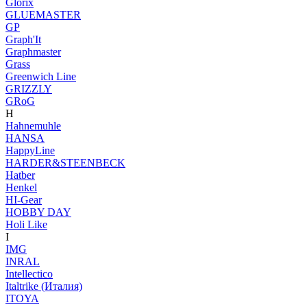
Glorix
GLUEMASTER
GP
Graph'It
Graphmaster
Grass
Greenwich Line
GRIZZLY
GRoG
H
Hahnemuhle
HANSA
HappyLine
HARDER&STEENBECK
Hatber
Henkel
HI-Gear
HOBBY DAY
Holi Like
I
IMG
INRAL
Intellectico
Italtrike (Италия)
ITOYA