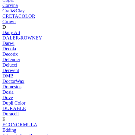
Corvina
Craft&Clay
CRETACOLOR
Crown
D
Daily Art
DALER-ROWNEY
Darwi
Decola
Decorix
Defender
Delucci
Derwent
DMB
DoctorWax
Domestos
Dosia
Dove
Dupli Color
DURABLE
Duracell
E
ECONORMULA
Edding