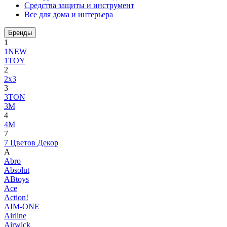
Средства защиты и инструмент
Все для дома и интерьера
Бренды
1
1NEW
1TOY
2
2x3
3
3TON
3М
4
4M
7
7 Цветов Декор
A
Abro
Absolut
ABtoys
Ace
Action!
AIM-ONE
Airline
Airwick