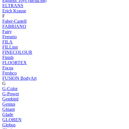
Egmont Toys (Бельгия)
ELTRANS
Erich Krause
F
Faber-Castell
FABRIANO
Fairy
Ferrario
FILA
FILLinn
FINECOLOUR
Finish
FLOORTEX
Focus
Freshco
FUSION BodyArt
G
G-Color
G-Power
Gembird
Genius
Ghiant
Glade
GLOBEN
Globus