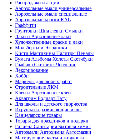
Распродажи и акции
Аэрозольные эмали универсальные
Аэрозольные эмали специальные
Аэрозольные краски RAL
Граффити
Грунтовки Шпатлевки Смывки
Лаки и Аэрозольные лаки
Художественные краски и лаки
Мольберты и Этюдники
Кисти Мастихины Палитры Пеналы
Бумага Альбомы Холсты Скетчбуки
Графика Скетчинг Черчение
Декорирование
Хобби
Маркеры для любых работ
Строительные ЛКМ
Клеи и Аэрозольные клеи
Аквагрим Бодиарт Тату
Для школы и детского творчества
Игрушки и развивающие игры
Канцелярские товары
Товары для праздников и подарки
Гигиена Санитария Бытовая химия
Автоэмали Автохимия Автосмазки
Матирующие пасты и жидкости