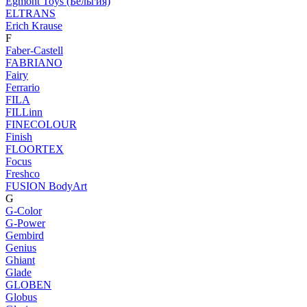
Egmont Toys (Бельгия)
ELTRANS
Erich Krause
F
Faber-Castell
FABRIANO
Fairy
Ferrario
FILA
FILLinn
FINECOLOUR
Finish
FLOORTEX
Focus
Freshco
FUSION BodyArt
G
G-Color
G-Power
Gembird
Genius
Ghiant
Glade
GLOBEN
Globus