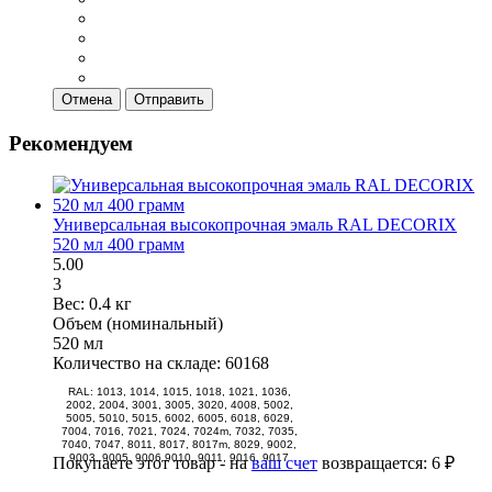
Отмена
Отправить
Рекомендуем
Универсальная высокопрочная эмаль RAL DECORIX
520 мл 400 грамм
5.00
3
Вес:
0.4 кг
Объем (номинальный)
520 мл
Количество на складе:
60168
RAL: 1013, 1014, 1015, 1018, 1021, 1036,
2002, 2004, 3001, 3005, 3020, 4008, 5002,
5005, 5010, 5015, 6002, 6005, 6018, 6029,
7004, 7016, 7021, 7024, 7024m, 7032, 7035,
7040, 7047, 8011, 8017, 8017m, 8029, 9002,
9003, 9005, 9006 9010, 9011, 9016, 9017
Покупаете этот товар - на
ваш счет
возвращается:
6 ₽