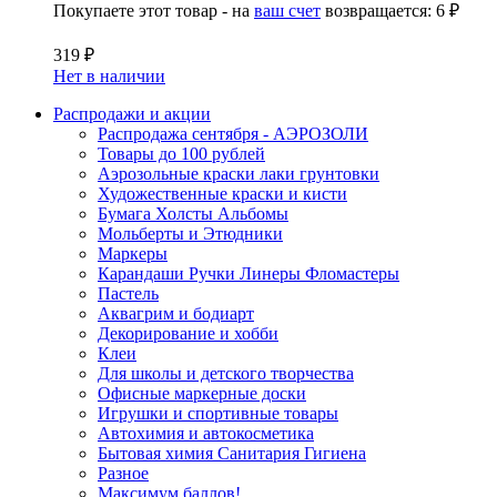
Покупаете этот товар - на
ваш счет
возвращается:
6 ₽
319 ₽
Нет в наличии
Распродажи и акции
Распродажа сентября - АЭРОЗОЛИ
Товары до 100 рублей
Аэрозольные краски лаки грунтовки
Художественные краски и кисти
Бумага Холсты Альбомы
Мольберты и Этюдники
Маркеры
Карандаши Ручки Линеры Фломастеры
Пастель
Аквагрим и бодиарт
Декорирование и хобби
Клеи
Для школы и детского творчества
Офисные маркерные доски
Игрушки и спортивные товары
Автохимия и автокосметика
Бытовая химия Санитария Гигиена
Разное
Максимум баллов!