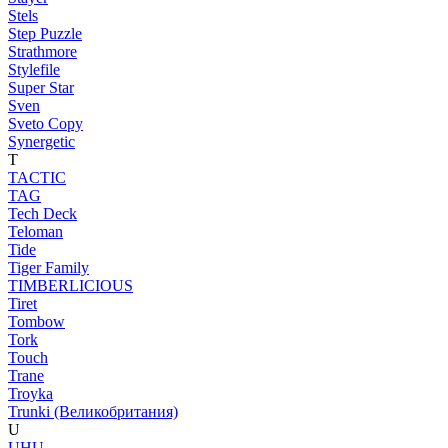
Stels
Step Puzzle
Strathmore
Stylefile
Super Star
Sven
Sveto Copy
Synergetic
T
TACTIC
TAG
Tech Deck
Teloman
Tide
Tiger Family
TIMBERLICIOUS
Tiret
Tombow
Tork
Touch
Trane
Troyka
Trunki (Великобритания)
U
UHU