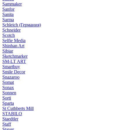
Sammaker
Sanfor
Sanita
Sarma
Schleich (Германия)
Schneider
Scotch
Selfie Media
Shinhan Art
Sibiar
Sketchmarker
SM-LT ART
Smartbuy
Smile Decor
Snazaroo
Somat
Sonax
Sonnen
Sorti
Sparta
St Cuthberts Mill
STABILO
Staedtler
Staff
Stayer