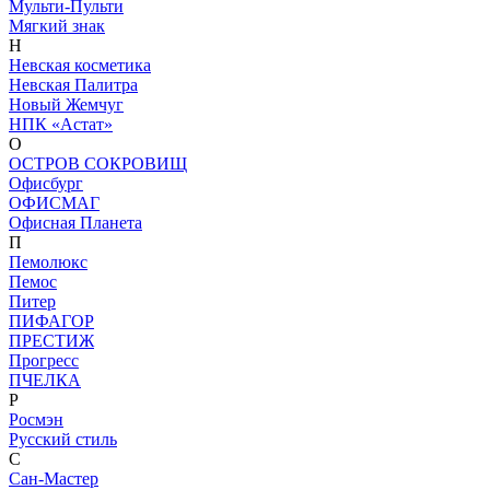
Мульти-Пульти
Мягкий знак
Н
Невская косметика
Невская Палитра
Новый Жемчуг
НПК «Астат»
О
ОСТРОВ СОКРОВИЩ
Офисбург
ОФИСМАГ
Офисная Планета
П
Пемолюкс
Пемос
Питер
ПИФАГОР
ПРЕСТИЖ
Прогресс
ПЧЕЛКА
Р
Росмэн
Русский стиль
С
Сан-Мастер