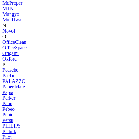
Mr.Proper
MTN
Mungyo
MunHwa
N
Novol
O
OfficeClean
OfficeSpace
Origami
Oxford
P
Paasche
Paclan
PALAZZO
Paper Mate
Papia
Parker
Patio
Pebeo
Pentel
Persil
PHILIPS
Piatnik
Pilot