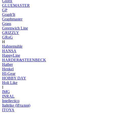
Glorix
GLUEMASTER
GP
Graph'It
Graphmaster
Grass
Greenwich Line
GRIZZLY
GRoG
H
Hahnemuhle
HANSA
HappyLine
HARDER&STEENBECK
Hatber
Henkel
HI-Gear
HOBBY DAY
Holi Like
I
IMG
INRAL
Intellectico
Italtrike (Италия)
ITOYA