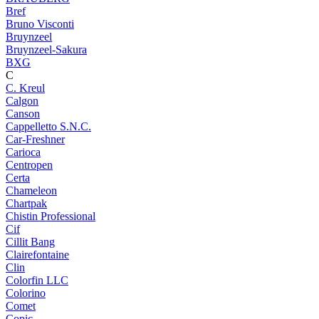
Bref
Bruno Visconti
Bruynzeel
Bruynzeel-Sakura
BXG
C
C. Kreul
Calgon
Canson
Cappelletto S.N.C.
Car-Freshner
Carioca
Centropen
Certa
Chameleon
Chartpak
Chistin Professional
Cif
Cillit Bang
Clairefontaine
Clin
Colorfin LLC
Colorino
Comet
Copic