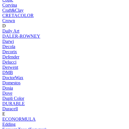
Corvina
Craft&Clay
CRETACOLOR
Crown
D
Daily Art
DALER-ROWNEY
Darwi
Decola
Decorix
Defender
Delucci
Derwent
DMB
DoctorWax
Domestos
Dosia
Dove
Dupli Color
DURABLE
Duracell
E
ECONORMULA
Edding