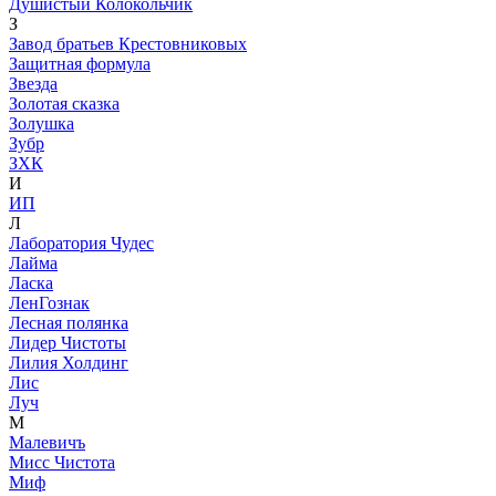
Душистый Колокольчик
З
Завод братьев Крестовниковых
Защитная формула
Звезда
Золотая сказка
Золушка
Зубр
ЗХК
И
ИП
Л
Лаборатория Чудес
Лайма
Ласка
ЛенГознак
Лесная полянка
Лидер Чистоты
Лилия Холдинг
Лис
Луч
М
Малевичъ
Мисс Чистота
Миф