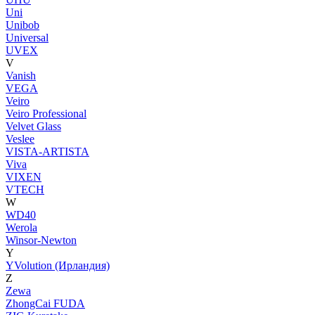
Uni
Unibob
Universal
UVEX
V
Vanish
VEGA
Veiro
Veiro Professional
Velvet Glass
Veslee
VISTA-ARTISTA
Viva
VIXEN
VTECH
W
WD40
Werola
Winsor-Newton
Y
YVolution (Ирландия)
Z
Zewa
ZhongCai FUDA