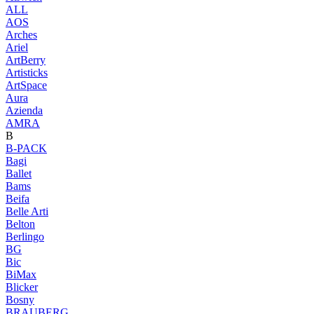
ALL
AOS
Arches
Ariel
ArtBerry
Artisticks
ArtSpace
Aura
Azienda
AМRA
B
B-PACK
Bagi
Ballet
Bams
Beifa
Belle Arti
Belton
Berlingo
BG
Bic
BiMax
Blicker
Bosny
BRAUBERG