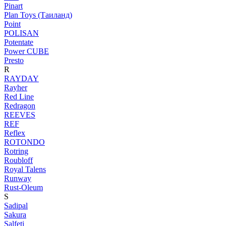
Pinart
Plan Toys (Таиланд)
Point
POLISAN
Potentate
Power CUBE
Presto
R
RAYDAY
Rayher
Red Line
Redragon
REEVES
REF
Reflex
ROTONDO
Rotring
Roubloff
Royal Talens
Runway
Rust-Oleum
S
Sadipal
Sakura
Salfeti