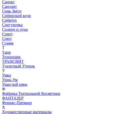
Санокс
Санэлит
Семь Звёзд
Сибирский кедр
Сибртех
Снегурочка
Солнце и луна
Сонет
Союз
Стамм
Т
Таир
Технопарк
ТРАНСВИТ
Туалетный Утенок
У
Умка
Уник-Ум
Ушастый нянь
Ф
Фабрика Театральной Косметики
ФАНТАЗЕР
Феникс-Премьер
Х
Художественные материалы