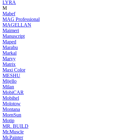
LYRA
M
Mabef
MAG Professional
MAGELLAN
Maimeri
Manuscript
Maped
Marabu
Markal
Marvy
Matrix
Maxi Color
MESHU
Mijello
Milan
MobiCAR
Mobihel
Molotow
Montana
MornSun
Motip
MR. BUILD
Mr.Muscle
Mr.Painter