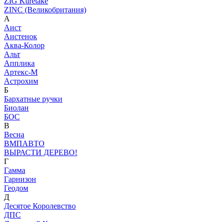
ZIG Kuretake
ZINC (Великобритания)
А
Аист
Аистенок
Аква-Колор
Альт
Апплика
Артекс-М
Астрохим
Б
Бархатные ручки
Биолан
БОС
В
Весна
ВМПАВТО
ВЫРАСТИ ДЕРЕВО!
Г
Гамма
Гарнизон
Геодом
Д
Десятое Королевство
ДПС