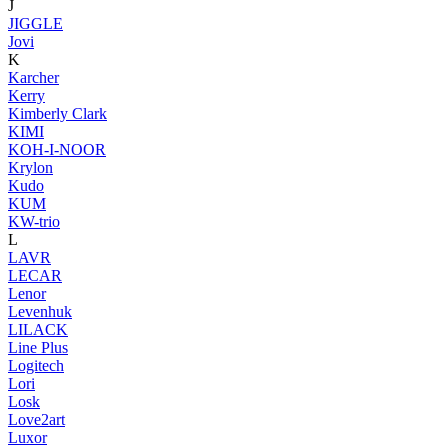
J
JIGGLE
Jovi
K
Karcher
Kerry
Kimberly Clark
KIMI
KOH-I-NOOR
Krylon
Kudo
KUM
KW-trio
L
LAVR
LECAR
Lenor
Levenhuk
LILACK
Line Plus
Logitech
Lori
Losk
Love2art
Luxor