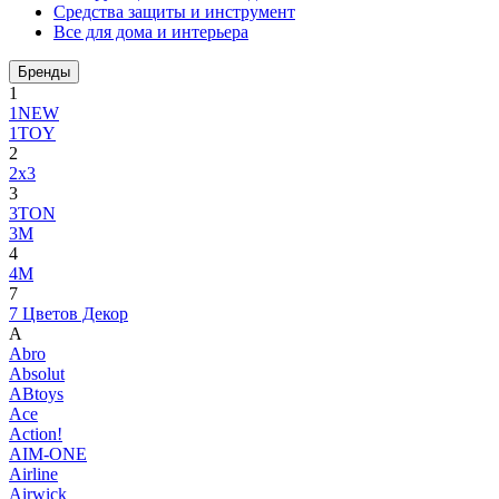
Средства защиты и инструмент
Все для дома и интерьера
Бренды
1
1NEW
1TOY
2
2x3
3
3TON
3М
4
4M
7
7 Цветов Декор
A
Abro
Absolut
ABtoys
Ace
Action!
AIM-ONE
Airline
Airwick