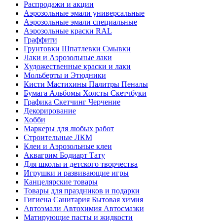
Распродажи и акции
Аэрозольные эмали универсальные
Аэрозольные эмали специальные
Аэрозольные краски RAL
Граффити
Грунтовки Шпатлевки Смывки
Лаки и Аэрозольные лаки
Художественные краски и лаки
Мольберты и Этюдники
Кисти Мастихины Палитры Пеналы
Бумага Альбомы Холсты Скетчбуки
Графика Скетчинг Черчение
Декорирование
Хобби
Маркеры для любых работ
Строительные ЛКМ
Клеи и Аэрозольные клеи
Аквагрим Бодиарт Тату
Для школы и детского творчества
Игрушки и развивающие игры
Канцелярские товары
Товары для праздников и подарки
Гигиена Санитария Бытовая химия
Автоэмали Автохимия Автосмазки
Матирующие пасты и жидкости