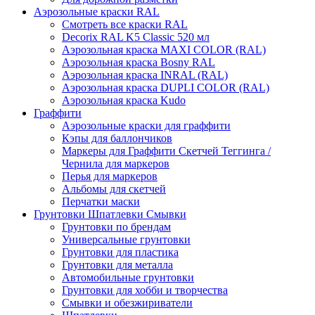
Аэрозольные краски RAL
Смотреть все краски RAL
Decorix RAL K5 Classic 520 мл
Аэрозольная краска MAXI COLOR (RAL)
Аэрозольная краска Bosny RAL
Аэрозольная краска INRAL (RAL)
Аэрозольная краска DUPLI COLOR (RAL)
Аэрозольная краска Kudo
Граффити
Аэрозольные краски для граффити
Кэпы для баллончиков
Маркеры для Граффити Скетчей Теггинга /
Чернила для маркеров
Перья для маркеров
Альбомы для скетчей
Перчатки маски
Грунтовки Шпатлевки Смывки
Грунтовки по брендам
Универсальные грунтовки
Грунтовки для пластика
Грунтовки для металла
Автомобильные грунтовки
Грунтовки для хобби и творчества
Смывки и обезжириватели