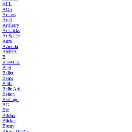
ALL
AOS
Arches
Ariel
ArtBerry
Artisticks
ArtSpace
Aura
Azienda
AМRA
B
B-PACK
Bagi
Ballet
Bams
Beifa
Belle Arti
Belton
Berlingo
BG
Bic
BiMax
Blicker
Bosny
BRAUBERG