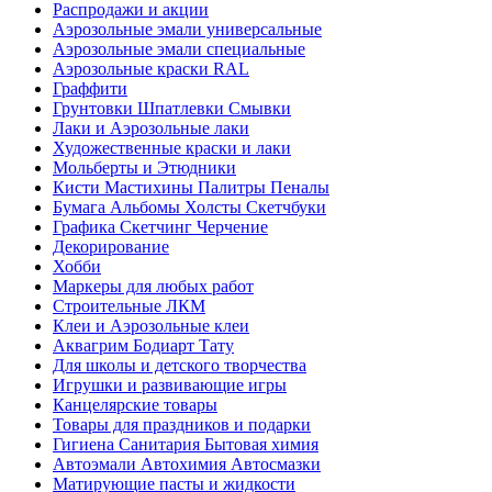
Распродажи и акции
Аэрозольные эмали универсальные
Аэрозольные эмали специальные
Аэрозольные краски RAL
Граффити
Грунтовки Шпатлевки Смывки
Лаки и Аэрозольные лаки
Художественные краски и лаки
Мольберты и Этюдники
Кисти Мастихины Палитры Пеналы
Бумага Альбомы Холсты Скетчбуки
Графика Скетчинг Черчение
Декорирование
Хобби
Маркеры для любых работ
Строительные ЛКМ
Клеи и Аэрозольные клеи
Аквагрим Бодиарт Тату
Для школы и детского творчества
Игрушки и развивающие игры
Канцелярские товары
Товары для праздников и подарки
Гигиена Санитария Бытовая химия
Автоэмали Автохимия Автосмазки
Матирующие пасты и жидкости