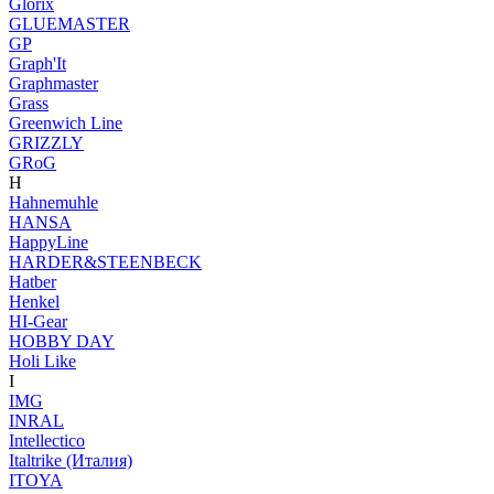
Glorix
GLUEMASTER
GP
Graph'It
Graphmaster
Grass
Greenwich Line
GRIZZLY
GRoG
H
Hahnemuhle
HANSA
HappyLine
HARDER&STEENBECK
Hatber
Henkel
HI-Gear
HOBBY DAY
Holi Like
I
IMG
INRAL
Intellectico
Italtrike (Италия)
ITOYA