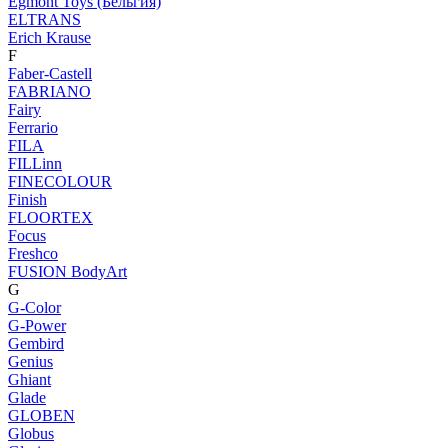
Egmont Toys (Бельгия)
ELTRANS
Erich Krause
F
Faber-Castell
FABRIANO
Fairy
Ferrario
FILA
FILLinn
FINECOLOUR
Finish
FLOORTEX
Focus
Freshco
FUSION BodyArt
G
G-Color
G-Power
Gembird
Genius
Ghiant
Glade
GLOBEN
Globus