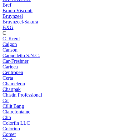
Bref
Bruno Visconti
Bruynzeel
Bruynzeel-Sakura
BXG
C
C. Kreul
Calgon
Canson
Cappelletto S.N.C.
Car-Freshner
Carioca
Centropen
Certa
Chameleon
Chartpak
Chistin Professional
Cif
Cillit Bang
Clairefontaine
Clin
Colorfin LLC
Colorino
Comet
Copic