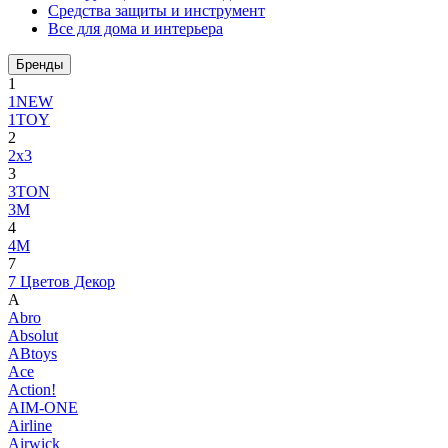
Средства защиты и инструмент
Все для дома и интерьера
Бренды
1
1NEW
1TOY
2
2x3
3
3TON
3М
4
4M
7
7 Цветов Декор
A
Abro
Absolut
ABtoys
Ace
Action!
AIM-ONE
Airline
Airwick