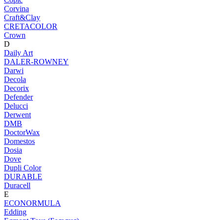
Corvina
Craft&Clay
CRETACOLOR
Crown
D
Daily Art
DALER-ROWNEY
Darwi
Decola
Decorix
Defender
Delucci
Derwent
DMB
DoctorWax
Domestos
Dosia
Dove
Dupli Color
DURABLE
Duracell
E
ECONORMULA
Edding