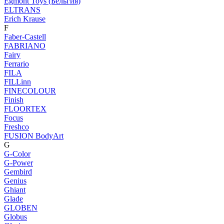
Egmont Toys (Бельгия)
ELTRANS
Erich Krause
F
Faber-Castell
FABRIANO
Fairy
Ferrario
FILA
FILLinn
FINECOLOUR
Finish
FLOORTEX
Focus
Freshco
FUSION BodyArt
G
G-Color
G-Power
Gembird
Genius
Ghiant
Glade
GLOBEN
Globus