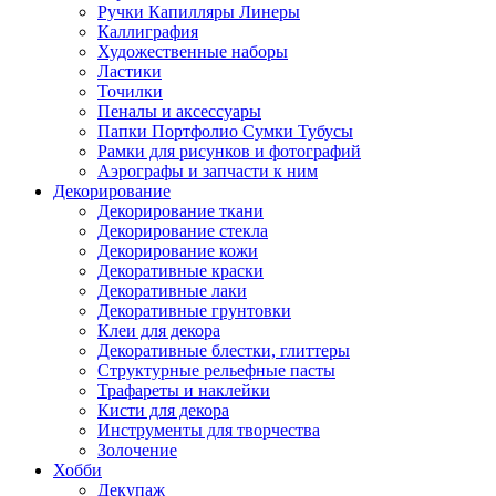
Ручки Капилляры Линеры
Каллиграфия
Художественные наборы
Ластики
Точилки
Пеналы и аксессуары
Папки Портфолио Сумки Тубусы
Рамки для рисунков и фотографий
Аэрографы и запчасти к ним
Декорирование
Декорирование ткани
Декорирование стекла
Декорирование кожи
Декоративные краски
Декоративные лаки
Декоративные грунтовки
Клеи для декора
Декоративные блестки, глиттеры
Структурные рельефные пасты
Трафареты и наклейки
Кисти для декора
Инструменты для творчества
Золочение
Хобби
Декупаж