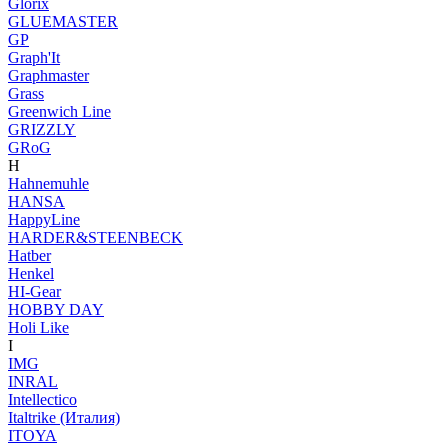
Glorix
GLUEMASTER
GP
Graph'It
Graphmaster
Grass
Greenwich Line
GRIZZLY
GRoG
H
Hahnemuhle
HANSA
HappyLine
HARDER&STEENBECK
Hatber
Henkel
HI-Gear
HOBBY DAY
Holi Like
I
IMG
INRAL
Intellectico
Italtrike (Италия)
ITOYA