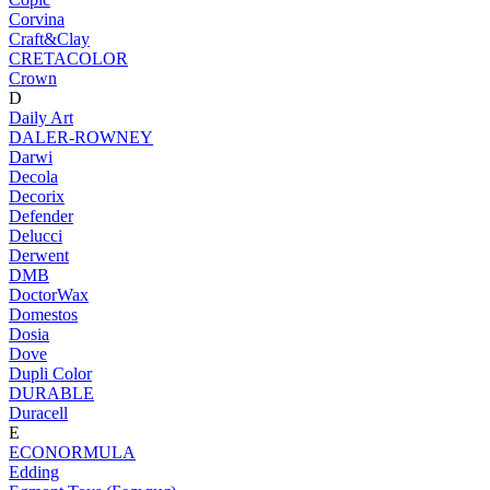
Corvina
Craft&Clay
CRETACOLOR
Crown
D
Daily Art
DALER-ROWNEY
Darwi
Decola
Decorix
Defender
Delucci
Derwent
DMB
DoctorWax
Domestos
Dosia
Dove
Dupli Color
DURABLE
Duracell
E
ECONORMULA
Edding