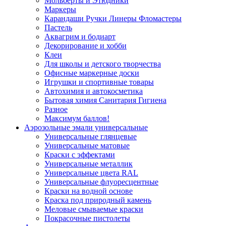
Мольберты и Этюдники
Маркеры
Карандаши Ручки Линеры Фломастеры
Пастель
Аквагрим и бодиарт
Декорирование и хобби
Клеи
Для школы и детского творчества
Офисные маркерные доски
Игрушки и спортивные товары
Автохимия и автокосметика
Бытовая химия Санитария Гигиена
Разное
Максимум баллов!
Аэрозольные эмали универсальные
Универсальные глянцевые
Универсальные матовые
Краски с эффектами
Универсальные металлик
Универсальные цвета RAL
Универсальные флуоресцентные
Краски на водной основе
Краска под природный камень
Меловые смываемые краски
Покрасочные пистолеты