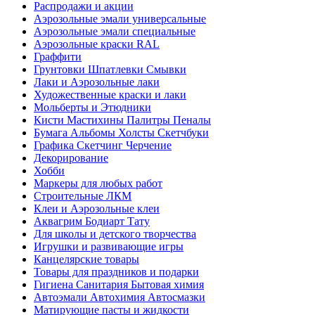
Распродажи и акции
Аэрозольные эмали универсальные
Аэрозольные эмали специальные
Аэрозольные краски RAL
Граффити
Грунтовки Шпатлевки Смывки
Лаки и Аэрозольные лаки
Художественные краски и лаки
Мольберты и Этюдники
Кисти Мастихины Палитры Пеналы
Бумага Альбомы Холсты Скетчбуки
Графика Скетчинг Черчение
Декорирование
Хобби
Маркеры для любых работ
Строительные ЛКМ
Клеи и Аэрозольные клеи
Аквагрим Бодиарт Тату
Для школы и детского творчества
Игрушки и развивающие игры
Канцелярские товары
Товары для праздников и подарки
Гигиена Санитария Бытовая химия
Автоэмали Автохимия Автосмазки
Матирующие пасты и жидкости