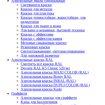
Аэрозольные эмали специальные
Светящиеся краски
Краски для металла
Краски для пластика
Краски термостойкие, жаростойкие, для
радиаторов
Краски для ткани и кожи
Для ванн и керамики, бытовой техники
Краски с эффектами
Краски с эффектом камня
Меловые смываемые краски
Резиновые краски
Светоотражающие, светорассеивающие
Для дорожной разметки
Аэрозольные краски RAL
Смотреть все краски RAL
Decorix RAL K5 Classic 520 мл
Аэрозольная краска MAXI COLOR (RAL)
Аэрозольная краска Bosny RAL
Аэрозольная краска INRAL (RAL)
Аэрозольная краска DUPLI COLOR (RAL)
Аэрозольная краска Kudo
Граффити
Аэрозольные краски для граффити
Кэпы для баллончиков