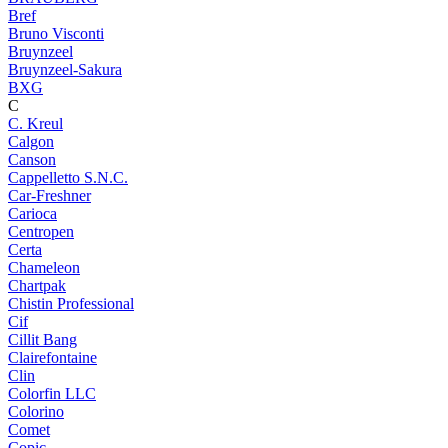
Bref
Bruno Visconti
Bruynzeel
Bruynzeel-Sakura
BXG
C
C. Kreul
Calgon
Canson
Cappelletto S.N.C.
Car-Freshner
Carioca
Centropen
Certa
Chameleon
Chartpak
Chistin Professional
Cif
Cillit Bang
Clairefontaine
Clin
Colorfin LLC
Colorino
Comet
Copic