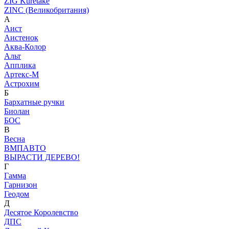
ZIG Kuretake
ZINC (Великобритания)
А
Аист
Аистенок
Аква-Колор
Альт
Апплика
Артекс-М
Астрохим
Б
Бархатные ручки
Биолан
БОС
В
Весна
ВМПАВТО
ВЫРАСТИ ДЕРЕВО!
Г
Гамма
Гарнизон
Геодом
Д
Десятое Королевство
ДПС