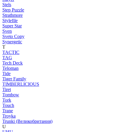
Stels
Step Puzzle
Strathmore
Stylefile
Super Star
Sven
Sveto Copy
Synergetic
T
TACTIC
TAG
Tech Deck
Teloman
Tide
Tiger Family
TIMBERLICIOUS
Tiret
Tombow
Tork
Touch
Trane
Troyka
Trunki (Великобритания)
U
UHU