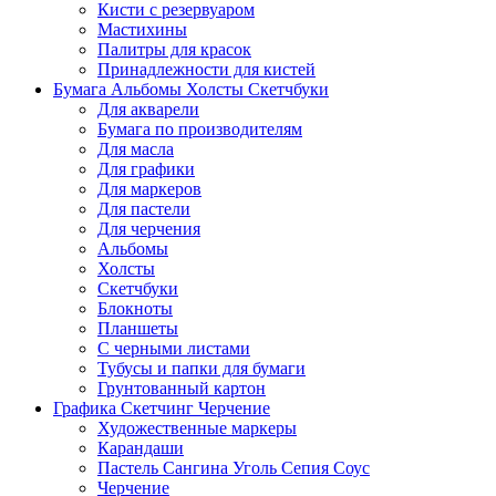
Кисти с резервуаром
Мастихины
Палитры для красок
Принадлежности для кистей
Бумага Альбомы Холсты Скетчбуки
Для акварели
Бумага по производителям
Для масла
Для графики
Для маркеров
Для пастели
Для черчения
Альбомы
Холсты
Скетчбуки
Блокноты
Планшеты
С черными листами
Тубусы и папки для бумаги
Грунтованный картон
Графика Скетчинг Черчение
Художественные маркеры
Карандаши
Пастель Сангина Уголь Сепия Соус
Черчение