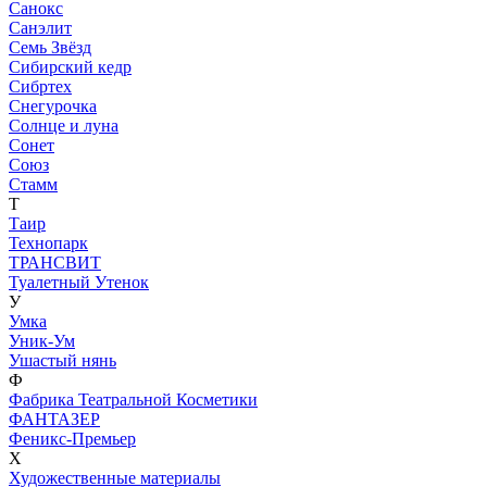
Санокс
Санэлит
Семь Звёзд
Сибирский кедр
Сибртех
Снегурочка
Солнце и луна
Сонет
Союз
Стамм
Т
Таир
Технопарк
ТРАНСВИТ
Туалетный Утенок
У
Умка
Уник-Ум
Ушастый нянь
Ф
Фабрика Театральной Косметики
ФАНТАЗЕР
Феникс-Премьер
Х
Художественные материалы