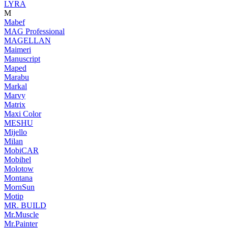
LYRA
M
Mabef
MAG Professional
MAGELLAN
Maimeri
Manuscript
Maped
Marabu
Markal
Marvy
Matrix
Maxi Color
MESHU
Mijello
Milan
MobiCAR
Mobihel
Molotow
Montana
MornSun
Motip
MR. BUILD
Mr.Muscle
Mr.Painter