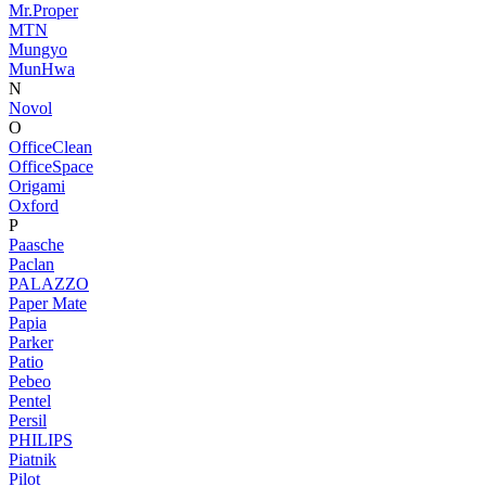
Mr.Proper
MTN
Mungyo
MunHwa
N
Novol
O
OfficeClean
OfficeSpace
Origami
Oxford
P
Paasche
Paclan
PALAZZO
Paper Mate
Papia
Parker
Patio
Pebeo
Pentel
Persil
PHILIPS
Piatnik
Pilot