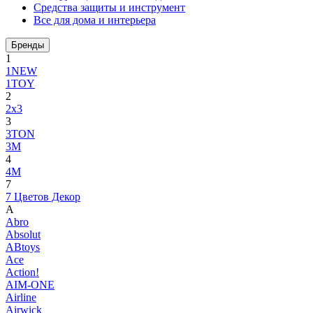
Средства защиты и инструмент
Все для дома и интерьера
Бренды
1
1NEW
1TOY
2
2x3
3
3TON
3М
4
4M
7
7 Цветов Декор
A
Abro
Absolut
ABtoys
Ace
Action!
AIM-ONE
Airline
Airwick