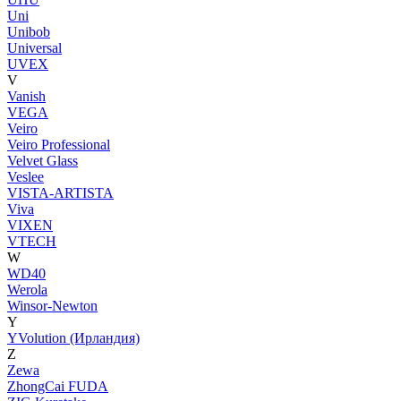
Uni
Unibob
Universal
UVEX
V
Vanish
VEGA
Veiro
Veiro Professional
Velvet Glass
Veslee
VISTA-ARTISTA
Viva
VIXEN
VTECH
W
WD40
Werola
Winsor-Newton
Y
YVolution (Ирландия)
Z
Zewa
ZhongCai FUDA