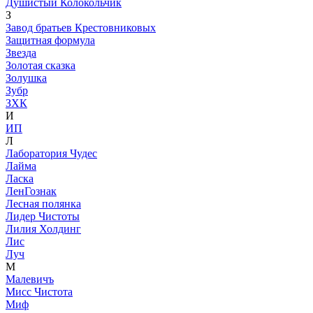
Душистый Колокольчик
З
Завод братьев Крестовниковых
Защитная формула
Звезда
Золотая сказка
Золушка
Зубр
ЗХК
И
ИП
Л
Лаборатория Чудес
Лайма
Ласка
ЛенГознак
Лесная полянка
Лидер Чистоты
Лилия Холдинг
Лис
Луч
М
Малевичъ
Мисс Чистота
Миф