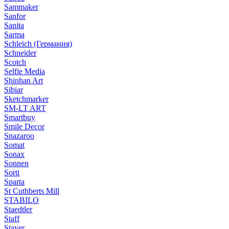
Sammaker
Sanfor
Sanita
Sarma
Schleich (Германия)
Schneider
Scotch
Selfie Media
Shinhan Art
Sibiar
Sketchmarker
SM-LT ART
Smartbuy
Smile Decor
Snazaroo
Somat
Sonax
Sonnen
Sorti
Sparta
St Cuthberts Mill
STABILO
Staedtler
Staff
Stayer