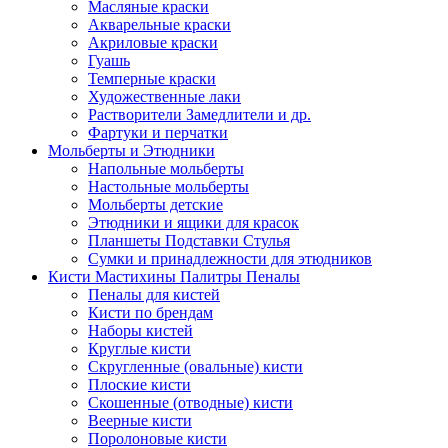
Масляные краски
Акварельные краски
Акриловые краски
Гуашь
Темперные краски
Художественные лаки
Растворители Замедлители и др.
Фартуки и перчатки
Мольберты и Этюдники
Напольные мольберты
Настольные мольберты
Мольберты детские
Этюдники и ящики для красок
Планшеты Подставки Стулья
Сумки и принадлежности для этюдников
Кисти Мастихины Палитры Пеналы
Пеналы для кистей
Кисти по брендам
Наборы кистей
Круглые кисти
Скругленные (овальные) кисти
Плоские кисти
Скошенные (отводные) кисти
Веерные кисти
Поролоновые кисти