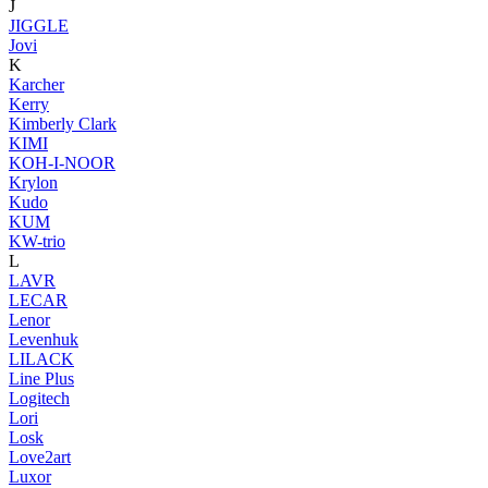
J
JIGGLE
Jovi
K
Karcher
Kerry
Kimberly Clark
KIMI
KOH-I-NOOR
Krylon
Kudo
KUM
KW-trio
L
LAVR
LECAR
Lenor
Levenhuk
LILACK
Line Plus
Logitech
Lori
Losk
Love2art
Luxor