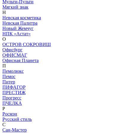
Мульти-Пульти
Мягкий знак
Н
Невская косметика
Невская Палитра
Новый Жемчуг
НПК «Астат»
О
ОСТРОВ СОКРОВИЩ
Офисбург
ОФИСМАГ
Офисная Планета
П
Пемолюкс
Пемос
Питер
ПИФАГОР
ПРЕСТИЖ
Прогресс
ПЧЕЛКА
Р
Росмэн
Русский стиль
С
Сан-Мастер