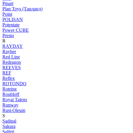
Pinart
Plan Toys (Таиланд)
Point
POLISAN
Potentate
Power CUBE
Presto
R
RAYDAY
Rayher
Red Line
Redragon
REEVES
REF
Reflex
ROTONDO
Rotring
Roubloff
Royal Talens
Runway
Rust-Oleum
S
Sadipal
Sakura
Salfeti