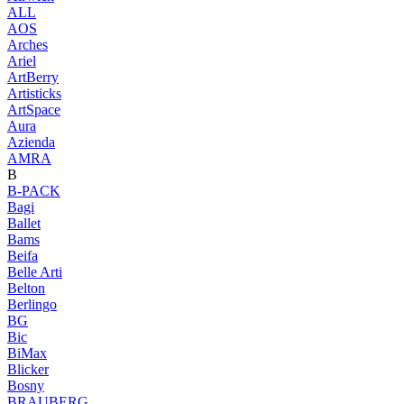
ALL
AOS
Arches
Ariel
ArtBerry
Artisticks
ArtSpace
Aura
Azienda
AМRA
B
B-PACK
Bagi
Ballet
Bams
Beifa
Belle Arti
Belton
Berlingo
BG
Bic
BiMax
Blicker
Bosny
BRAUBERG