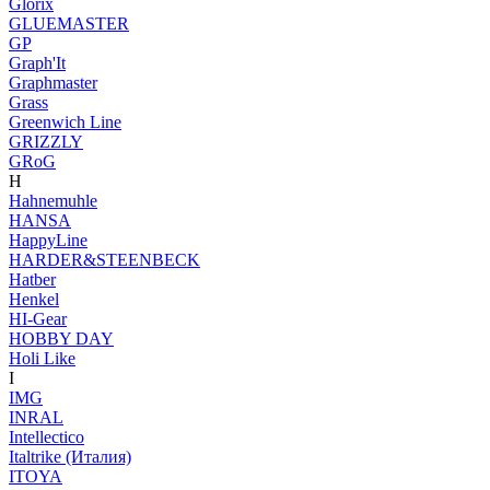
Glorix
GLUEMASTER
GP
Graph'It
Graphmaster
Grass
Greenwich Line
GRIZZLY
GRoG
H
Hahnemuhle
HANSA
HappyLine
HARDER&STEENBECK
Hatber
Henkel
HI-Gear
HOBBY DAY
Holi Like
I
IMG
INRAL
Intellectico
Italtrike (Италия)
ITOYA