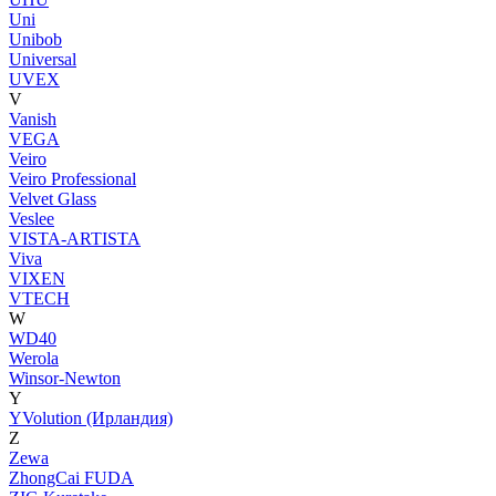
Uni
Unibob
Universal
UVEX
V
Vanish
VEGA
Veiro
Veiro Professional
Velvet Glass
Veslee
VISTA-ARTISTA
Viva
VIXEN
VTECH
W
WD40
Werola
Winsor-Newton
Y
YVolution (Ирландия)
Z
Zewa
ZhongCai FUDA