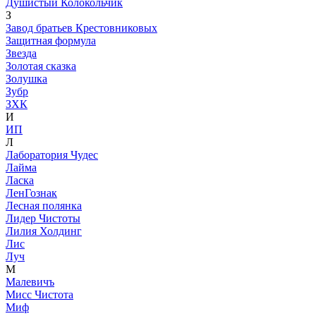
Душистый Колокольчик
З
Завод братьев Крестовниковых
Защитная формула
Звезда
Золотая сказка
Золушка
Зубр
ЗХК
И
ИП
Л
Лаборатория Чудес
Лайма
Ласка
ЛенГознак
Лесная полянка
Лидер Чистоты
Лилия Холдинг
Лис
Луч
М
Малевичъ
Мисс Чистота
Миф