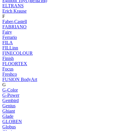
Egmont Toys (Бельгия)
ELTRANS
Erich Krause
F
Faber-Castell
FABRIANO
Fairy
Ferrario
FILA
FILLinn
FINECOLOUR
Finish
FLOORTEX
Focus
Freshco
FUSION BodyArt
G
G-Color
G-Power
Gembird
Genius
Ghiant
Glade
GLOBEN
Globus