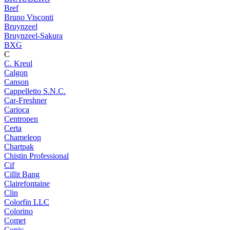
Bref
Bruno Visconti
Bruynzeel
Bruynzeel-Sakura
BXG
C
C. Kreul
Calgon
Canson
Cappelletto S.N.C.
Car-Freshner
Carioca
Centropen
Certa
Chameleon
Chartpak
Chistin Professional
Cif
Cillit Bang
Clairefontaine
Clin
Colorfin LLC
Colorino
Comet
Copic