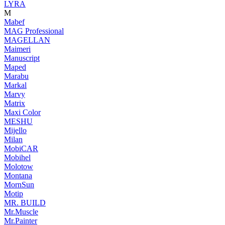
LYRA
M
Mabef
MAG Professional
MAGELLAN
Maimeri
Manuscript
Maped
Marabu
Markal
Marvy
Matrix
Maxi Color
MESHU
Mijello
Milan
MobiCAR
Mobihel
Molotow
Montana
MornSun
Motip
MR. BUILD
Mr.Muscle
Mr.Painter