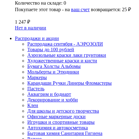
Количество на складе:
0
Покупаете этот товар - на
ваш счет
возвращается:
25 ₽
1 247 ₽
Нет в наличии
Распродажи и акции
Распродажа сентября - АЭРОЗОЛИ
Товары до 100 рублей
Аэрозольные краски лаки грунтовки
Художественные краски и кисти
Бумага Холсты Альбомы
Мольберты и Этюдники
Маркеры
Карандаши Ручки Линеры Фломастеры
Пастель
Аквагрим и бодиарт
Декорирование и хобби
Клеи
Для школы и детского творчества
Офисные маркерные доски
Игрушки и спортивные товары
Автохимия и автокосметика
Бытовая химия Санитария Гигиена
Разное