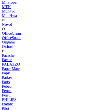
Mr.Proper
MTN
Mungyo
MunHwa
N
Novol
O
OfficeClean
OfficeSpace
Origami
Oxford
P
Paasche
Paclan
PALAZZO
Paper Mate
Papia
Parker
Patio
Pebeo
Pentel
Persil
PHILIPS
Piatnik
Pilot