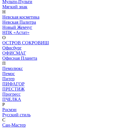
Мульти-Пульти
Мягкий знак
Н
Невская косметика
Невская Палитра
Новый Жемчуг
НПК «Астат»
О
ОСТРОВ СОКРОВИЩ
Офисбург
ОФИСМАГ
Офисная Планета
П
Пемолюкс
Пемос
Питер
ПИФАГОР
ПРЕСТИЖ
Прогресс
ПЧЕЛКА
Р
Росмэн
Русский стиль
С
Сан-Мастер