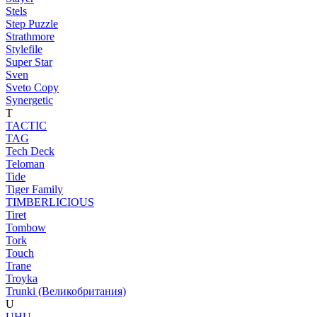
Stels
Step Puzzle
Strathmore
Stylefile
Super Star
Sven
Sveto Copy
Synergetic
T
TACTIC
TAG
Tech Deck
Teloman
Tide
Tiger Family
TIMBERLICIOUS
Tiret
Tombow
Tork
Touch
Trane
Troyka
Trunki (Великобритания)
U
UHU