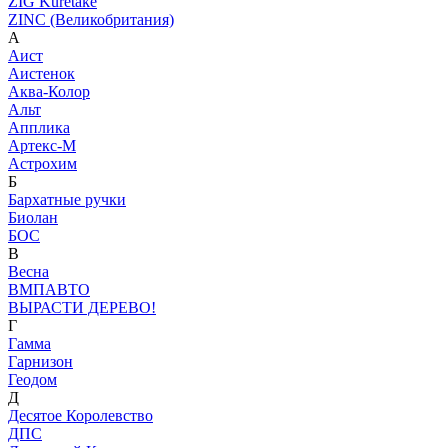
ZIG Kuretake
ZINC (Великобритания)
А
Аист
Аистенок
Аква-Колор
Альт
Апплика
Артекс-М
Астрохим
Б
Бархатные ручки
Биолан
БОС
В
Весна
ВМПАВТО
ВЫРАСТИ ДЕРЕВО!
Г
Гамма
Гарнизон
Геодом
Д
Десятое Королевство
ДПС