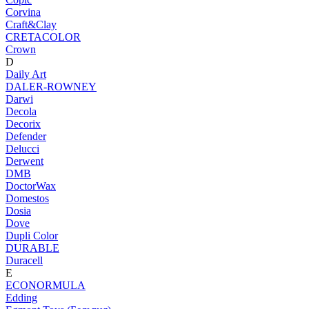
Corvina
Craft&Clay
CRETACOLOR
Crown
D
Daily Art
DALER-ROWNEY
Darwi
Decola
Decorix
Defender
Delucci
Derwent
DMB
DoctorWax
Domestos
Dosia
Dove
Dupli Color
DURABLE
Duracell
E
ECONORMULA
Edding