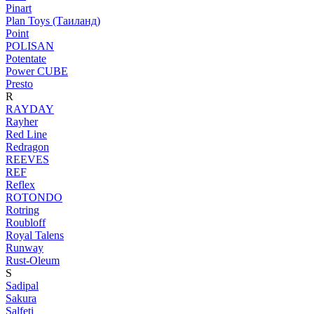
Pinart
Plan Toys (Таиланд)
Point
POLISAN
Potentate
Power CUBE
Presto
R
RAYDAY
Rayher
Red Line
Redragon
REEVES
REF
Reflex
ROTONDO
Rotring
Roubloff
Royal Talens
Runway
Rust-Oleum
S
Sadipal
Sakura
Salfeti