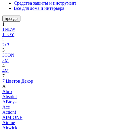
Средства защиты и инструмент
Все для дома и интерьера
Бренды
1
1NEW
1TOY
2
2x3
3
3TON
3М
4
4M
7
7 Цветов Декор
A
Abro
Absolut
ABtoys
Ace
Action!
AIM-ONE
Airline
Airwick