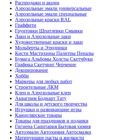
Распродажи и акции
Аэрозольные эмали универсальные
Аэрозольные эмали специальные
Аэрозольные краски RAL
Граффити
Грунтовки Шпатлевки Смывки
Лаки и Аэрозольные лаки
Художественные краски и лаки
Мольберты и Этюдники
Кисти Мастихины Палитры Пеналы
Бумага Альбомы Холсты Скетчбуки
Графика Скетчинг Черчение
Декорирование
Хобби
Маркеры для любых работ
Строительные ЛКМ
Клеи и Аэрозольные клеи
Аквагрим Бодиарт Тату
Для школы и детского творчества
Игрушки и развивающие игры
Канцелярские товары
Товары для праздников и подарки
Гигиена Санитария Бытовая химия
Автоэмали Автохимия Автосмазки
Матирующие пасты и жидкости