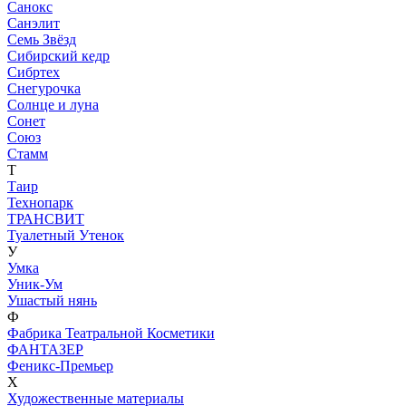
Санокс
Санэлит
Семь Звёзд
Сибирский кедр
Сибртех
Снегурочка
Солнце и луна
Сонет
Союз
Стамм
Т
Таир
Технопарк
ТРАНСВИТ
Туалетный Утенок
У
Умка
Уник-Ум
Ушастый нянь
Ф
Фабрика Театральной Косметики
ФАНТАЗЕР
Феникс-Премьер
Х
Художественные материалы