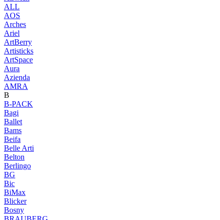
ALL
AOS
Arches
Ariel
ArtBerry
Artisticks
ArtSpace
Aura
Azienda
AМRA
B
B-PACK
Bagi
Ballet
Bams
Beifa
Belle Arti
Belton
Berlingo
BG
Bic
BiMax
Blicker
Bosny
BRAUBERG