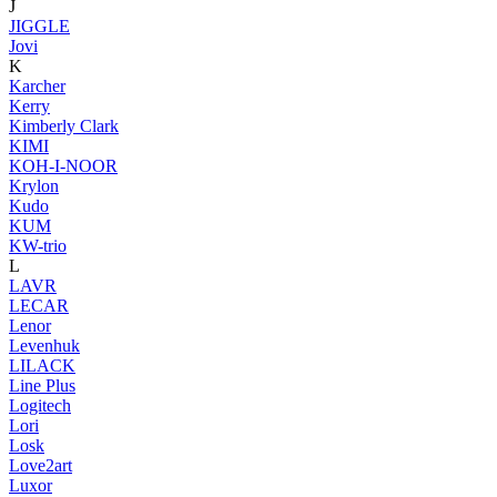
J
JIGGLE
Jovi
K
Karcher
Kerry
Kimberly Clark
KIMI
KOH-I-NOOR
Krylon
Kudo
KUM
KW-trio
L
LAVR
LECAR
Lenor
Levenhuk
LILACK
Line Plus
Logitech
Lori
Losk
Love2art
Luxor