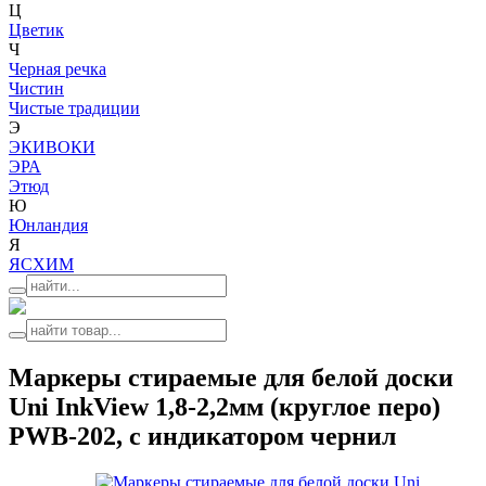
Ц
Цветик
Ч
Черная речка
Чистин
Чистые традиции
Э
ЭКИВОКИ
ЭРА
Этюд
Ю
Юнландия
Я
ЯСХИМ
Маркеры стираемые для белой доски
Uni InkView 1,8-2,2мм (круглое перо)
PWB-202, с индикатором чернил