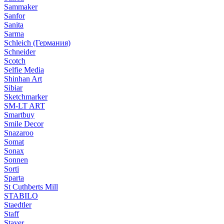
Sammaker
Sanfor
Sanita
Sarma
Schleich (Германия)
Schneider
Scotch
Selfie Media
Shinhan Art
Sibiar
Sketchmarker
SM-LT ART
Smartbuy
Smile Decor
Snazaroo
Somat
Sonax
Sonnen
Sorti
Sparta
St Cuthberts Mill
STABILO
Staedtler
Staff
Stayer