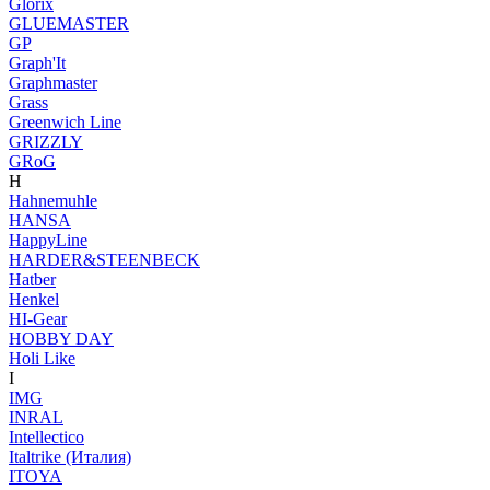
Glorix
GLUEMASTER
GP
Graph'It
Graphmaster
Grass
Greenwich Line
GRIZZLY
GRoG
H
Hahnemuhle
HANSA
HappyLine
HARDER&STEENBECK
Hatber
Henkel
HI-Gear
HOBBY DAY
Holi Like
I
IMG
INRAL
Intellectico
Italtrike (Италия)
ITOYA