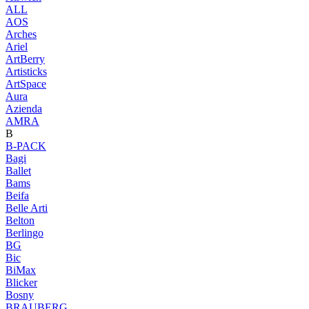
ALL
AOS
Arches
Ariel
ArtBerry
Artisticks
ArtSpace
Aura
Azienda
AМRA
B
B-PACK
Bagi
Ballet
Bams
Beifa
Belle Arti
Belton
Berlingo
BG
Bic
BiMax
Blicker
Bosny
BRAUBERG