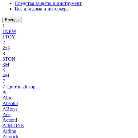
Средства защиты и инструмент
Все для дома и интерьера
Бренды
1
1NEW
1TOY
2
2x3
3
3TON
3М
4
4M
7
7 Цветов Декор
A
Abro
Absolut
ABtoys
Ace
Action!
AIM-ONE
Airline
Airwick