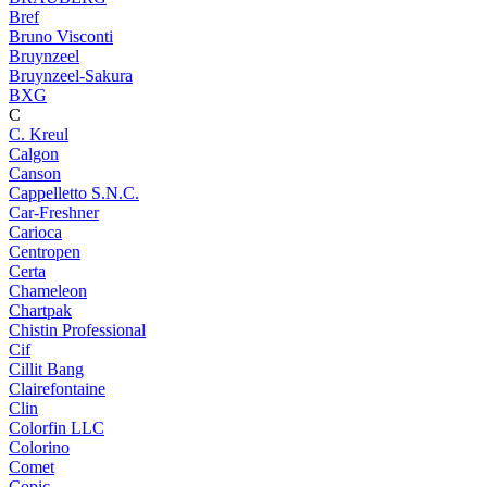
Bref
Bruno Visconti
Bruynzeel
Bruynzeel-Sakura
BXG
C
C. Kreul
Calgon
Canson
Cappelletto S.N.C.
Car-Freshner
Carioca
Centropen
Certa
Chameleon
Chartpak
Chistin Professional
Cif
Cillit Bang
Clairefontaine
Clin
Colorfin LLC
Colorino
Comet
Copic