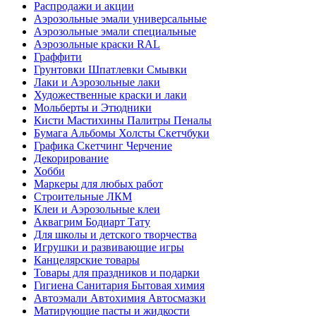
Распродажи и акции
Аэрозольные эмали универсальные
Аэрозольные эмали специальные
Аэрозольные краски RAL
Граффити
Грунтовки Шпатлевки Смывки
Лаки и Аэрозольные лаки
Художественные краски и лаки
Мольберты и Этюдники
Кисти Мастихины Палитры Пеналы
Бумага Альбомы Холсты Скетчбуки
Графика Скетчинг Черчение
Декорирование
Хобби
Маркеры для любых работ
Строительные ЛКМ
Клеи и Аэрозольные клеи
Аквагрим Бодиарт Тату
Для школы и детского творчества
Игрушки и развивающие игры
Канцелярские товары
Товары для праздников и подарки
Гигиена Санитария Бытовая химия
Автоэмали Автохимия Автосмазки
Матирующие пасты и жидкости