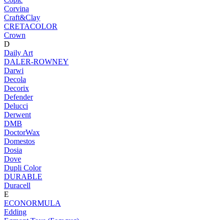
Corvina
Craft&Clay
CRETACOLOR
Crown
D
Daily Art
DALER-ROWNEY
Darwi
Decola
Decorix
Defender
Delucci
Derwent
DMB
DoctorWax
Domestos
Dosia
Dove
Dupli Color
DURABLE
Duracell
E
ECONORMULA
Edding