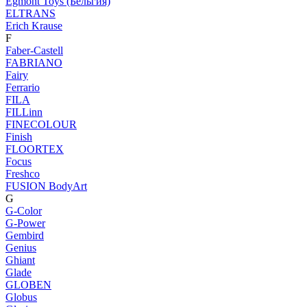
Egmont Toys (Бельгия)
ELTRANS
Erich Krause
F
Faber-Castell
FABRIANO
Fairy
Ferrario
FILA
FILLinn
FINECOLOUR
Finish
FLOORTEX
Focus
Freshco
FUSION BodyArt
G
G-Color
G-Power
Gembird
Genius
Ghiant
Glade
GLOBEN
Globus