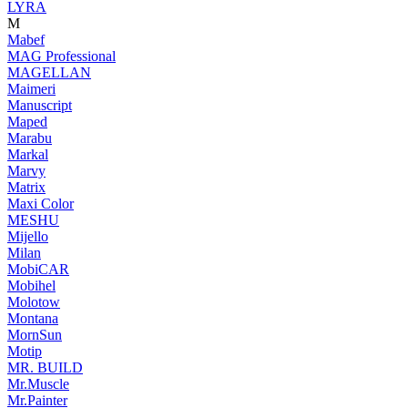
LYRA
M
Mabef
MAG Professional
MAGELLAN
Maimeri
Manuscript
Maped
Marabu
Markal
Marvy
Matrix
Maxi Color
MESHU
Mijello
Milan
MobiCAR
Mobihel
Molotow
Montana
MornSun
Motip
MR. BUILD
Mr.Muscle
Mr.Painter