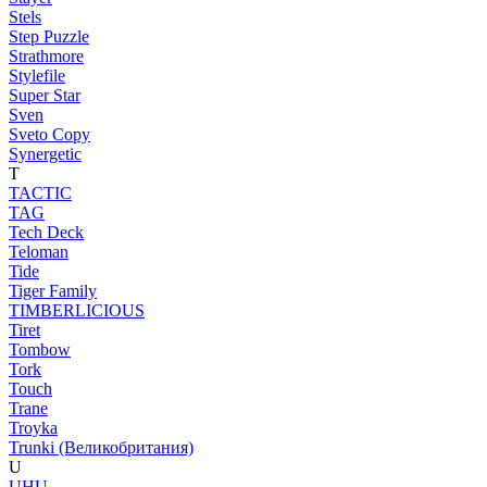
Stels
Step Puzzle
Strathmore
Stylefile
Super Star
Sven
Sveto Copy
Synergetic
T
TACTIC
TAG
Tech Deck
Teloman
Tide
Tiger Family
TIMBERLICIOUS
Tiret
Tombow
Tork
Touch
Trane
Troyka
Trunki (Великобритания)
U
UHU