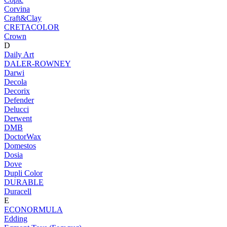
Corvina
Craft&Clay
CRETACOLOR
Crown
D
Daily Art
DALER-ROWNEY
Darwi
Decola
Decorix
Defender
Delucci
Derwent
DMB
DoctorWax
Domestos
Dosia
Dove
Dupli Color
DURABLE
Duracell
E
ECONORMULA
Edding