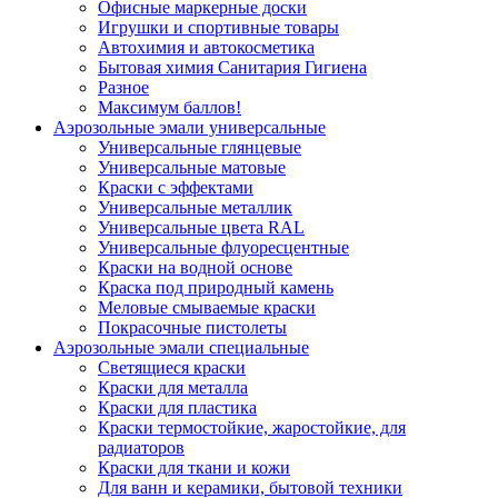
Офисные маркерные доски
Игрушки и спортивные товары
Автохимия и автокосметика
Бытовая химия Санитария Гигиена
Разное
Максимум баллов!
Аэрозольные эмали универсальные
Универсальные глянцевые
Универсальные матовые
Краски с эффектами
Универсальные металлик
Универсальные цвета RAL
Универсальные флуоресцентные
Краски на водной основе
Краска под природный камень
Меловые смываемые краски
Покрасочные пистолеты
Аэрозольные эмали специальные
Светящиеся краски
Краски для металла
Краски для пластика
Краски термостойкие, жаростойкие, для
радиаторов
Краски для ткани и кожи
Для ванн и керамики, бытовой техники