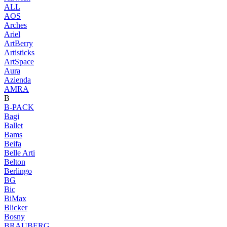
ALL
AOS
Arches
Ariel
ArtBerry
Artisticks
ArtSpace
Aura
Azienda
AМRA
B
B-PACK
Bagi
Ballet
Bams
Beifa
Belle Arti
Belton
Berlingo
BG
Bic
BiMax
Blicker
Bosny
BRAUBERG