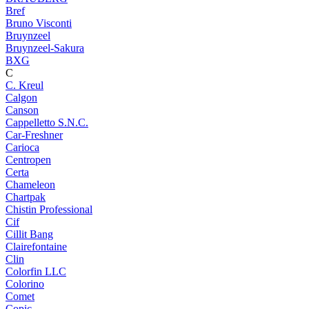
Bref
Bruno Visconti
Bruynzeel
Bruynzeel-Sakura
BXG
C
C. Kreul
Calgon
Canson
Cappelletto S.N.C.
Car-Freshner
Carioca
Centropen
Certa
Chameleon
Chartpak
Chistin Professional
Cif
Cillit Bang
Clairefontaine
Clin
Colorfin LLC
Colorino
Comet
Copic