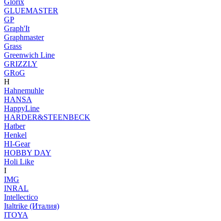
Glorix
GLUEMASTER
GP
Graph'It
Graphmaster
Grass
Greenwich Line
GRIZZLY
GRoG
H
Hahnemuhle
HANSA
HappyLine
HARDER&STEENBECK
Hatber
Henkel
HI-Gear
HOBBY DAY
Holi Like
I
IMG
INRAL
Intellectico
Italtrike (Италия)
ITOYA