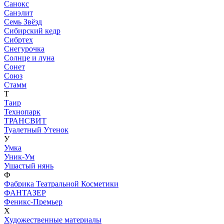
Санокс
Санэлит
Семь Звёзд
Сибирский кедр
Сибртех
Снегурочка
Солнце и луна
Сонет
Союз
Стамм
Т
Таир
Технопарк
ТРАНСВИТ
Туалетный Утенок
У
Умка
Уник-Ум
Ушастый нянь
Ф
Фабрика Театральной Косметики
ФАНТАЗЕР
Феникс-Премьер
Х
Художественные материалы