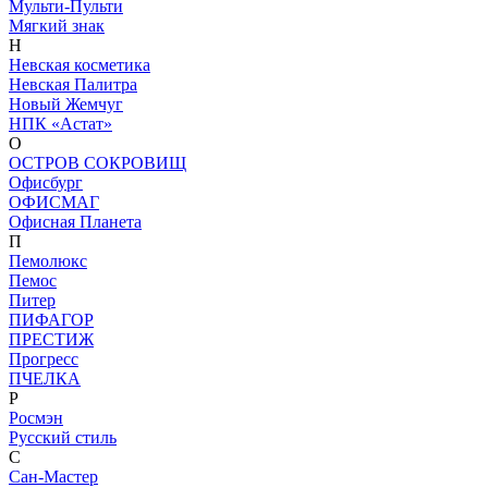
Мульти-Пульти
Мягкий знак
Н
Невская косметика
Невская Палитра
Новый Жемчуг
НПК «Астат»
О
ОСТРОВ СОКРОВИЩ
Офисбург
ОФИСМАГ
Офисная Планета
П
Пемолюкс
Пемос
Питер
ПИФАГОР
ПРЕСТИЖ
Прогресс
ПЧЕЛКА
Р
Росмэн
Русский стиль
С
Сан-Мастер