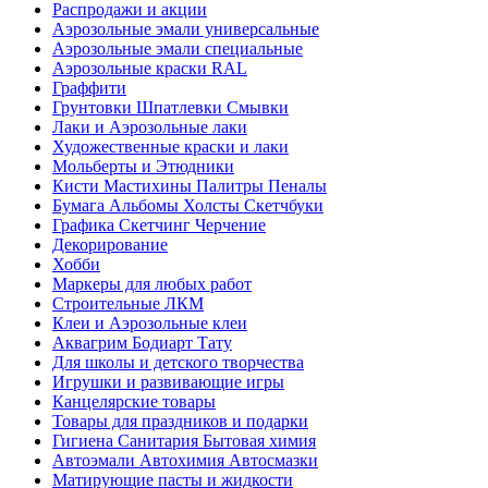
Распродажи и акции
Аэрозольные эмали универсальные
Аэрозольные эмали специальные
Аэрозольные краски RAL
Граффити
Грунтовки Шпатлевки Смывки
Лаки и Аэрозольные лаки
Художественные краски и лаки
Мольберты и Этюдники
Кисти Мастихины Палитры Пеналы
Бумага Альбомы Холсты Скетчбуки
Графика Скетчинг Черчение
Декорирование
Хобби
Маркеры для любых работ
Строительные ЛКМ
Клеи и Аэрозольные клеи
Аквагрим Бодиарт Тату
Для школы и детского творчества
Игрушки и развивающие игры
Канцелярские товары
Товары для праздников и подарки
Гигиена Санитария Бытовая химия
Автоэмали Автохимия Автосмазки
Матирующие пасты и жидкости