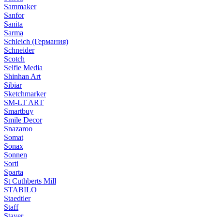
Sammaker
Sanfor
Sanita
Sarma
Schleich (Германия)
Schneider
Scotch
Selfie Media
Shinhan Art
Sibiar
Sketchmarker
SM-LT ART
Smartbuy
Smile Decor
Snazaroo
Somat
Sonax
Sonnen
Sorti
Sparta
St Cuthberts Mill
STABILO
Staedtler
Staff
Stayer