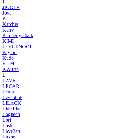
J
JIGGLE
Jovi
K
Karcher
Kerry
Kimberly Clark
KIMI
KOH-I-NOOR
Krylon
Kudo
KUM
KW-trio
L
LAVR
LECAR
Lenor
Levenhuk
LILACK
Line Plus
Logitech
Lori
Losk
Love2art
Luxor