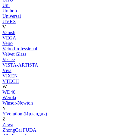
Uni
Unibob
Universal
UVEX
V
Vanish
VEGA
Veiro
Veiro Professional
Velvet Glass
Veslee
VISTA-ARTISTA
Viva
VIXEN
VTECH
W
WD40
Werola
Winsor-Newton
Y
YVolution (Ирландия)
Z
Zewa
ZhongCai FUDA