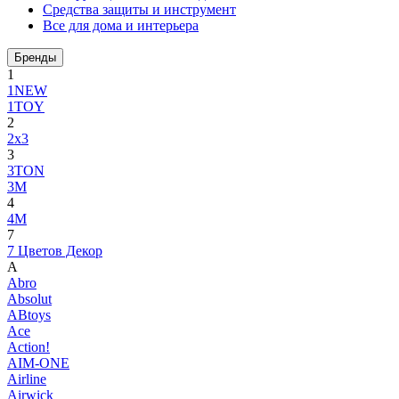
Средства защиты и инструмент
Все для дома и интерьера
Бренды
1
1NEW
1TOY
2
2x3
3
3TON
3М
4
4M
7
7 Цветов Декор
A
Abro
Absolut
ABtoys
Ace
Action!
AIM-ONE
Airline
Airwick