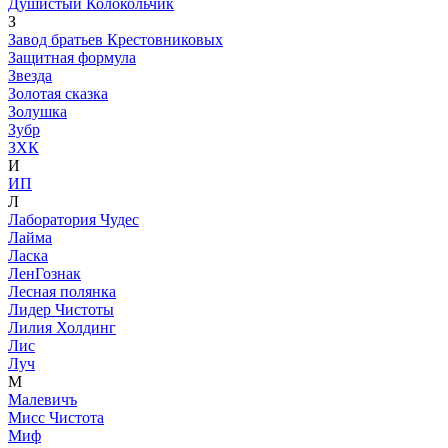
Душистый Колокольчик
З
Завод братьев Крестовниковых
Защитная формула
Звезда
Золотая сказка
Золушка
Зубр
ЗХК
И
ИП
Л
Лаборатория Чудес
Лайма
Ласка
ЛенГознак
Лесная полянка
Лидер Чистоты
Лилия Холдинг
Лис
Луч
М
Малевичъ
Мисс Чистота
Миф