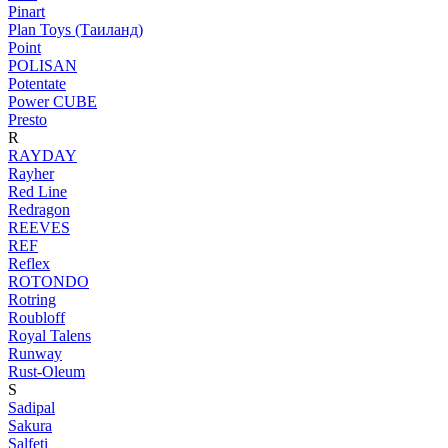
Pinart
Plan Toys (Таиланд)
Point
POLISAN
Potentate
Power CUBE
Presto
R
RAYDAY
Rayher
Red Line
Redragon
REEVES
REF
Reflex
ROTONDO
Rotring
Roubloff
Royal Talens
Runway
Rust-Oleum
S
Sadipal
Sakura
Salfeti