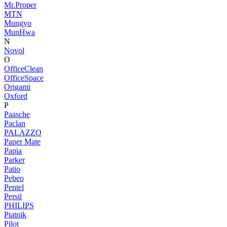
Mr.Proper
MTN
Mungyo
MunHwa
N
Novol
O
OfficeClean
OfficeSpace
Origami
Oxford
P
Paasche
Paclan
PALAZZO
Paper Mate
Papia
Parker
Patio
Pebeo
Pentel
Persil
PHILIPS
Piatnik
Pilot