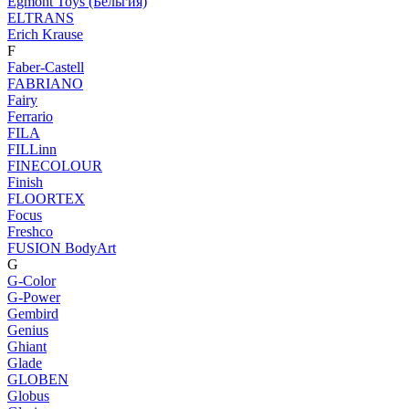
Egmont Toys (Бельгия)
ELTRANS
Erich Krause
F
Faber-Castell
FABRIANO
Fairy
Ferrario
FILA
FILLinn
FINECOLOUR
Finish
FLOORTEX
Focus
Freshco
FUSION BodyArt
G
G-Color
G-Power
Gembird
Genius
Ghiant
Glade
GLOBEN
Globus