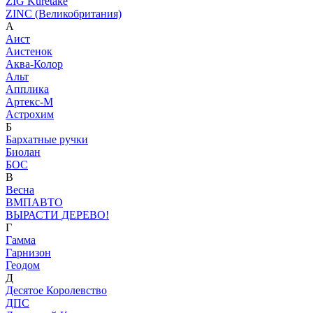
ZIG Kuretake
ZINC (Великобритания)
А
Аист
Аистенок
Аква-Колор
Альт
Апплика
Артекс-М
Астрохим
Б
Бархатные ручки
Биолан
БОС
В
Весна
ВМПАВТО
ВЫРАСТИ ДЕРЕВО!
Г
Гамма
Гарнизон
Геодом
Д
Десятое Королевство
ДПС