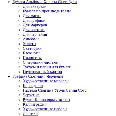
Бумага Альбомы Холсты Скетчбуки
Для акварели
Бумага по производителям
Для масла
Для графики
Для маркеров
Для пастели
Для черчения
Альбомы
Холсты
Скетчбуки
Блокноты
Планшеты
С черными листами
Тубусы и папки для бумаги
Грунтованный картон
Графика Скетчинг Черчение
Художественные маркеры
Карандаши
Пастель Сангина Уголь Сепия Соус
Черчение
Ручки Капилляры Линеры
Каллиграфия
Художественные наборы
Ластики