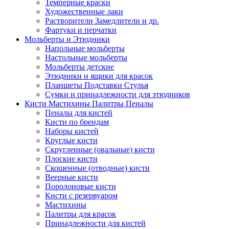
Темперные краски
Художественные лаки
Растворители Замедлители и др.
Фартуки и перчатки
Мольберты и Этюдники
Напольные мольберты
Настольные мольберты
Мольберты детские
Этюдники и ящики для красок
Планшеты Подставки Стулья
Сумки и принадлежности для этюдников
Кисти Мастихины Палитры Пеналы
Пеналы для кистей
Кисти по брендам
Наборы кистей
Круглые кисти
Скругленные (овальные) кисти
Плоские кисти
Скошенные (отводные) кисти
Веерные кисти
Поролоновые кисти
Кисти с резервуаром
Мастихины
Палитры для красок
Принадлежности для кистей