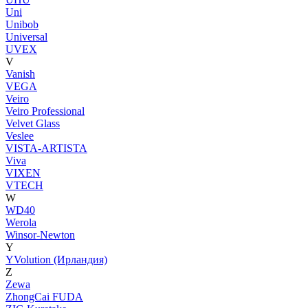
Uni
Unibob
Universal
UVEX
V
Vanish
VEGA
Veiro
Veiro Professional
Velvet Glass
Veslee
VISTA-ARTISTA
Viva
VIXEN
VTECH
W
WD40
Werola
Winsor-Newton
Y
YVolution (Ирландия)
Z
Zewa
ZhongCai FUDA