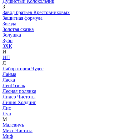
Душистый Колокольчик
З
Завод братьев Крестовниковых
Защитная формула
Звезда
Золотая сказка
Золушка
Зубр
ЗХК
И
ИП
Л
Лаборатория Чудес
Лайма
Ласка
ЛенГознак
Лесная полянка
Лидер Чистоты
Лилия Холдинг
Лис
Луч
М
Малевичъ
Мисс Чистота
Миф