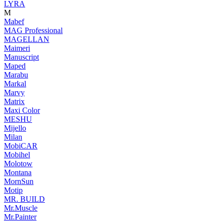
LYRA
M
Mabef
MAG Professional
MAGELLAN
Maimeri
Manuscript
Maped
Marabu
Markal
Marvy
Matrix
Maxi Color
MESHU
Mijello
Milan
MobiCAR
Mobihel
Molotow
Montana
MornSun
Motip
MR. BUILD
Mr.Muscle
Mr.Painter