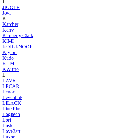
J
JIGGLE
Jovi
K
Karcher
Kerry
Kimberly Clark
KIMI
KOH-I-NOOR
Krylon
Kudo
KUM
KW-trio
L
LAVR
LECAR
Lenor
Levenhuk
LILACK
Line Plus
Logitech
Lori
Losk
Love2art
Luxor