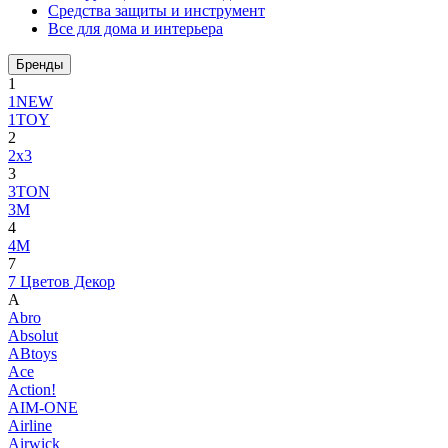
Средства защиты и инструмент
Все для дома и интерьера
Бренды
1
1NEW
1TOY
2
2x3
3
3TON
3М
4
4M
7
7 Цветов Декор
A
Abro
Absolut
ABtoys
Ace
Action!
AIM-ONE
Airline
Airwick