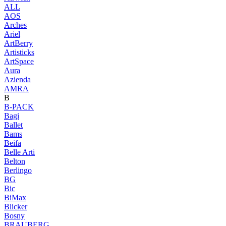
ALL
AOS
Arches
Ariel
ArtBerry
Artisticks
ArtSpace
Aura
Azienda
AМRA
B
B-PACK
Bagi
Ballet
Bams
Beifa
Belle Arti
Belton
Berlingo
BG
Bic
BiMax
Blicker
Bosny
BRAUBERG