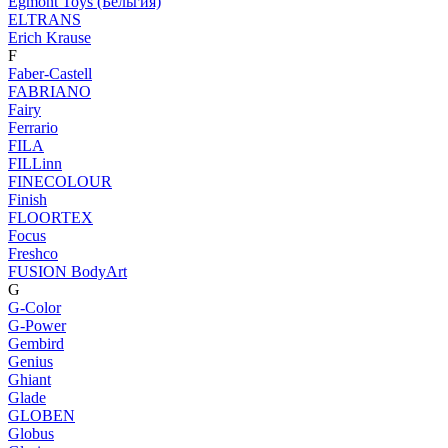
Egmont Toys (Бельгия)
ELTRANS
Erich Krause
F
Faber-Castell
FABRIANO
Fairy
Ferrario
FILA
FILLinn
FINECOLOUR
Finish
FLOORTEX
Focus
Freshco
FUSION BodyArt
G
G-Color
G-Power
Gembird
Genius
Ghiant
Glade
GLOBEN
Globus