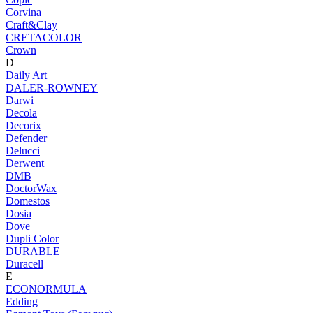
Corvina
Craft&Clay
CRETACOLOR
Crown
D
Daily Art
DALER-ROWNEY
Darwi
Decola
Decorix
Defender
Delucci
Derwent
DMB
DoctorWax
Domestos
Dosia
Dove
Dupli Color
DURABLE
Duracell
E
ECONORMULA
Edding