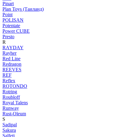
Pinart
Plan Toys (Таиланд)
Point
POLISAN
Potentate
Power CUBE
Presto
R
RAYDAY
Rayher
Red Line
Redragon
REEVES
REF
Reflex
ROTONDO
Rotring
Roubloff
Royal Talens
Runway
Rust-Oleum
S
Sadipal
Sakura
Salfeti