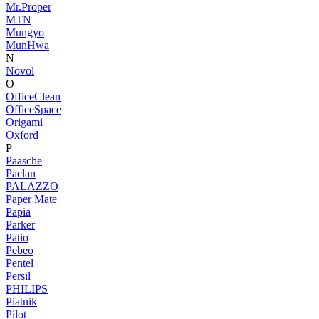
Mr.Proper
MTN
Mungyo
MunHwa
N
Novol
O
OfficeClean
OfficeSpace
Origami
Oxford
P
Paasche
Paclan
PALAZZO
Paper Mate
Papia
Parker
Patio
Pebeo
Pentel
Persil
PHILIPS
Piatnik
Pilot