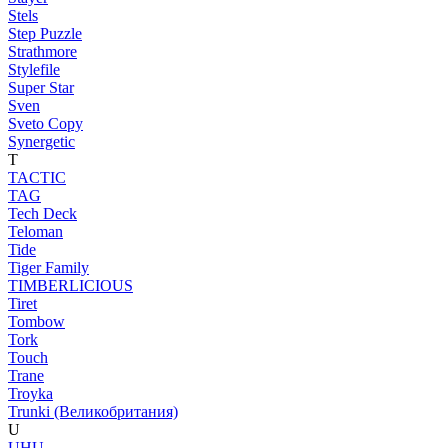
Stels
Step Puzzle
Strathmore
Stylefile
Super Star
Sven
Sveto Copy
Synergetic
T
TACTIC
TAG
Tech Deck
Teloman
Tide
Tiger Family
TIMBERLICIOUS
Tiret
Tombow
Tork
Touch
Trane
Troyka
Trunki (Великобритания)
U
UHU