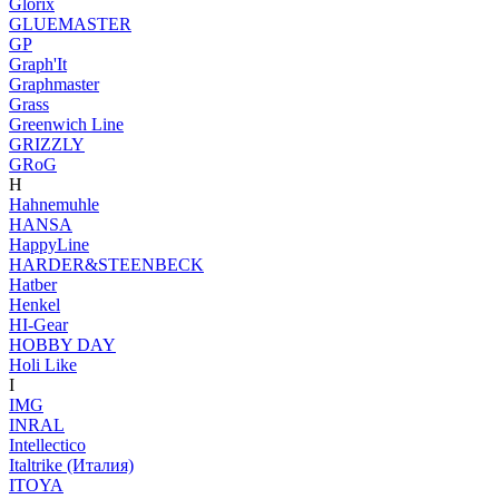
Glorix
GLUEMASTER
GP
Graph'It
Graphmaster
Grass
Greenwich Line
GRIZZLY
GRoG
H
Hahnemuhle
HANSA
HappyLine
HARDER&STEENBECK
Hatber
Henkel
HI-Gear
HOBBY DAY
Holi Like
I
IMG
INRAL
Intellectico
Italtrike (Италия)
ITOYA