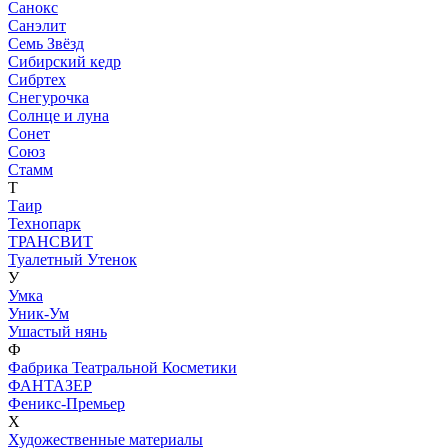
Санокс
Санэлит
Семь Звёзд
Сибирский кедр
Сибртех
Снегурочка
Солнце и луна
Сонет
Союз
Стамм
Т
Таир
Технопарк
ТРАНСВИТ
Туалетный Утенок
У
Умка
Уник-Ум
Ушастый нянь
Ф
Фабрика Театральной Косметики
ФАНТАЗЕР
Феникс-Премьер
Х
Художественные материалы