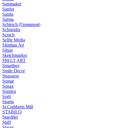
Sammaker
Sanfor
Sanita
Sarma
Schleich (Германия)
Schneider
Scotch
Selfie Media
Shinhan Art
Sibiar
Sketchmarker
SM-LT ART
Smartbuy
Smile Decor
Snazaroo
Somat
Sonax
Sonnen
Sorti
Sparta
St Cuthberts Mill
STABILO
Staedtler
Staff
Stayer