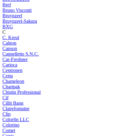
Bref
Bruno Visconti
Bruynzeel
Bruynzeel-Sakura
BXG
C
C. Kreul
Calgon
Canson
Cappelletto S.N.C.
Car-Freshner
Carioca
Centropen
Certa
Chameleon
Chartpak
Chistin Professional
Cif
Cillit Bang
Clairefontaine
Clin
Colorfin LLC
Colorino
Comet
Copic