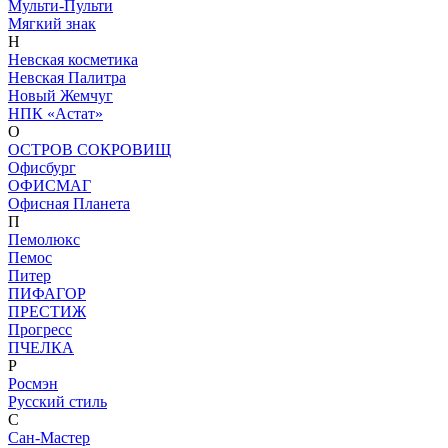
Мульти-Пульти
Мягкий знак
Н
Невская косметика
Невская Палитра
Новый Жемчуг
НПК «Астат»
О
ОСТРОВ СОКРОВИЩ
Офисбург
ОФИСМАГ
Офисная Планета
П
Пемолюкс
Пемос
Питер
ПИФАГОР
ПРЕСТИЖ
Прогресс
ПЧЕЛКА
Р
Росмэн
Русский стиль
С
Сан-Мастер