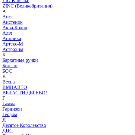
ZIG Kuretake
ZINC (Великобритания)
А
Аист
Аистенок
Аква-Колор
Альт
Апплика
Артекс-М
Астрохим
Б
Бархатные ручки
Биолан
БОС
В
Весна
ВМПАВТО
ВЫРАСТИ ДЕРЕВО!
Г
Гамма
Гарнизон
Геодом
Д
Десятое Королевство
ДПС