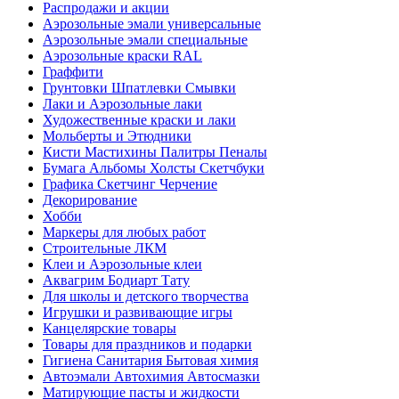
Распродажи и акции
Аэрозольные эмали универсальные
Аэрозольные эмали специальные
Аэрозольные краски RAL
Граффити
Грунтовки Шпатлевки Смывки
Лаки и Аэрозольные лаки
Художественные краски и лаки
Мольберты и Этюдники
Кисти Мастихины Палитры Пеналы
Бумага Альбомы Холсты Скетчбуки
Графика Скетчинг Черчение
Декорирование
Хобби
Маркеры для любых работ
Строительные ЛКМ
Клеи и Аэрозольные клеи
Аквагрим Бодиарт Тату
Для школы и детского творчества
Игрушки и развивающие игры
Канцелярские товары
Товары для праздников и подарки
Гигиена Санитария Бытовая химия
Автоэмали Автохимия Автосмазки
Матирующие пасты и жидкости