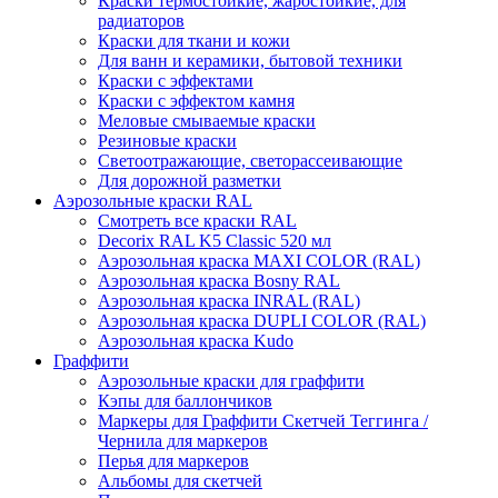
Краски термостойкие, жаростойкие, для
радиаторов
Краски для ткани и кожи
Для ванн и керамики, бытовой техники
Краски с эффектами
Краски с эффектом камня
Меловые смываемые краски
Резиновые краски
Светоотражающие, светорассеивающие
Для дорожной разметки
Аэрозольные краски RAL
Смотреть все краски RAL
Decorix RAL K5 Classic 520 мл
Аэрозольная краска MAXI COLOR (RAL)
Аэрозольная краска Bosny RAL
Аэрозольная краска INRAL (RAL)
Аэрозольная краска DUPLI COLOR (RAL)
Аэрозольная краска Kudo
Граффити
Аэрозольные краски для граффити
Кэпы для баллончиков
Маркеры для Граффити Скетчей Теггинга /
Чернила для маркеров
Перья для маркеров
Альбомы для скетчей